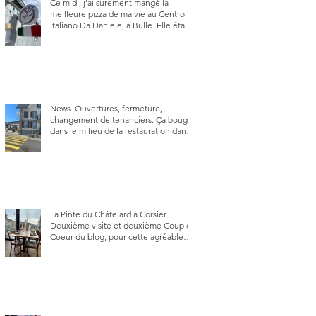
Ce midi, j’ai surement mangé la
meilleure pizza de ma vie au Centro
Italiano Da Daniele, à Bulle. Elle était
absolument parfaite.
News. Ouvertures, fermeture,
changement de tenanciers. Ça bouge
dans le milieu de la restauration dans
le canton de Fribourg. La prochaine
réouverture: l'Auberge des Trois Sapin
à Arconciel le 2 juin.
La Pinte du Châtelard à Corsier.
Deuxième visite et deuxième Coup de
Coeur du blog, pour cette agréable
Pinte, son accueil rare, et sa très
bonne cuisine.