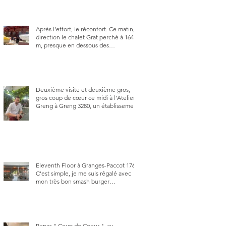
Après l’effort, le réconfort. Ce matin,
direction le chalet Grat perché à 1642
m, presque en dessous des
Gastlosen. C’est ma deuxième visite
au Chalet Grat et toujours avec autant
de plaisir.
Deuxième visite et deuxième gros,
gros coup de cœur ce midi à l'Atelier
Greng à Greng 3280, un établissement
repris depuis début avril 2025 par un
jeune couple, Valérie Bieri et Michel
Hojac.
Eleventh Floor à Granges-Paccot 1763.
C'est simple, je me suis régalé avec
mon très bon smash burger
"Oklahoma" en forma triples. Un
burger que j'ai noté 8,5 sur 10.
Repas " Coup de Coeur ", au