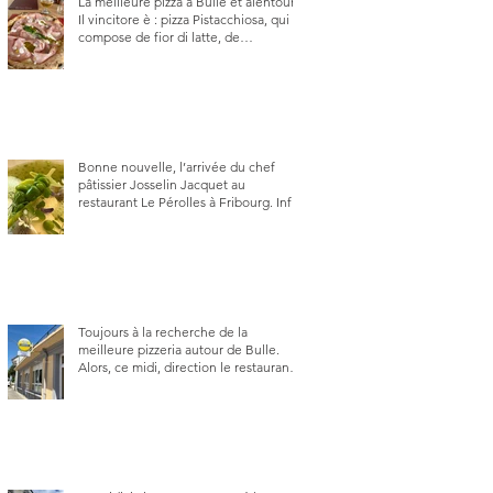
La meilleure pizza à Bulle et alentour.
Il vincitore è : pizza Pistacchiosa, qui se
compose de fior di latte, de
mortadelle, crème de pistache et
stracciatella, dal Centro Italiano, Da
Danielle.
Bonne nouvelle, l’arrivée du chef
pâtissier Josselin Jacquet au
restaurant Le Pérolles à Fribourg. Info
Gault & Millau Channel.
Toujours à la recherche de la
meilleure pizzeria autour de Bulle.
Alors, ce midi, direction le restaurant
le Tivoli, une adresse qui m’a été
conseillée sur FB et que je ne
connaissais pas.