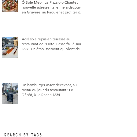
Ô Sole Meo - Le Pizzaiolo Chanteur. La
nouvelle adresse italienne à découvrir
en Gruyère, au Pâquier et profiter des
talents de chanteur du pizzaiolo, et
chanteur d'opéra dans l'âme, en
mangeant.
Agréable repas en terrasse au
restaurant de l'Hôtel Fasserfall à Jaun
1656. Un établissement qui vient de
changer de gérant et de chef, ce
début d'année.
Un hamburger assez décevant, au
menu du jour du restaurant : Le
Dépôt, à La Roche 1634.
SEARCH BY TAGS