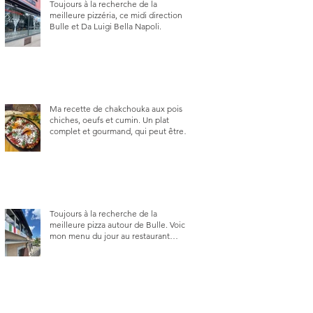
Toujours à la recherche de la
meilleure pizzéria, ce midi direction
Bulle et Da Luigi Bella Napoli.
Ma recette de chakchouka aux pois
chiches, oeufs et cumin. Un plat
complet et gourmand, qui peut être
aussi bien en manger au brunch, au
lunch ou au souper. Ma recette en
photos.
Toujours à la recherche de la
meilleure pizza autour de Bulle. Voici
mon menu du jour au restaurant
Trattoria 2.0, à La Tour-de-Trême 1635.