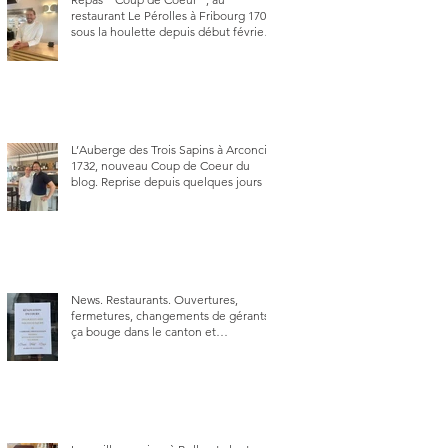
restaurant Le Pérolles à Fribourg 1700,
sous la houlette depuis début février
de Julien Ayer et Victor Moriez le
nouveau chef des lieux.
L’Auberge des Trois Sapins à Arconciel
1732, nouveau Coup de Coeur du
blog. Reprise depuis quelques jours (le
2 juin), par Sandra Hayoz et Sébastien
Haas, elle cartonne déjà.
News. Restaurants. Ouvertures,
fermetures, changements de gérants,
ça bouge dans le canton et
notamment à Bulle (trois
établissements), La Berra (deux) et
Charmey (un).