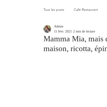
Tous les posts
Café-Restaurant
Admin
Elevé
Assez élevé
Raison
11 févr. 2021
2 min de lecture
Mamma Mia, mais qu’
maison, ricotta, épi
Coup de coeur
Un flop à vite 
Blogs que j'aime visiter
Gastr
Plats en photos
Buvette alpa
Qui c'est celui-là ?
Recette vé