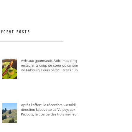
RECENT POSTS
Avis aux gourmands. Voici mes cinq
restaurants coup de cœur du canton
de Fribourg. Leurs particularités : un
très bon rapport qualité-prix-plaisir.
Alors, ne tardez pas à aller les visiter !
Après l’effort, le réconfort. Ce midi,
direction la buvette Le Vuipay, aux
Paccots, fait partie des trois meilleures
buvettes que j’ai visitées du canton de
Fribourg. Pour ne pas dire la
meilleure.