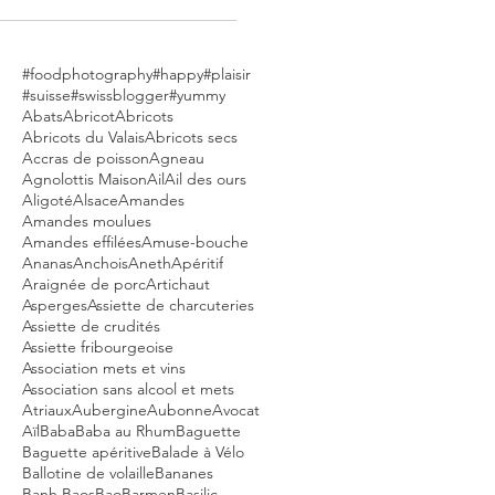
#foodphotography
#happy
#plaisir
#suisse
#swissblogger
#yummy
Abats
Abricot
Abricots
Abricots du Valais
Abricots secs
Accras de poisson
Agneau
Agnolottis Maison
Ail
Ail des ours
Aligoté
Alsace
Amandes
Amandes moulues
Amandes effilées
Amuse-bouche
Ananas
Anchois
Aneth
Apéritif
Araignée de porc
Artichaut
Asperges
Assiette de charcuteries
Assiette de crudités
Assiette fribourgeoise
Association mets et vins
Association sans alcool et mets
Atriaux
Aubergine
Aubonne
Avocat
Aïl
Baba
Baba au Rhum
Baguette
Baguette apéritive
Balade à Vélo
Ballotine de volaille
Bananes
Banh Baos
Bao
Barmen
Basilic