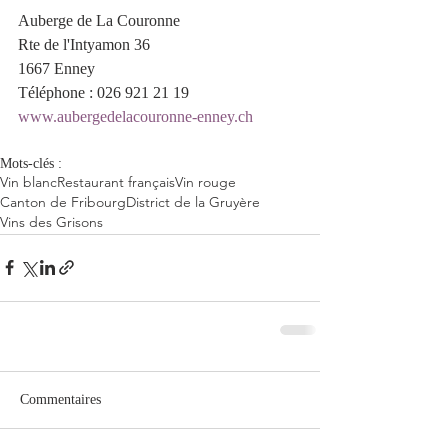
Auberge de La Couronne
Rte de l'Intyamon 36
1667 Enney
Téléphone : 
026 921 21 19
www.aubergedelacouronne-enney.ch
Mots-clés :
Vin blanc
Restaurant français
Vin rouge
Canton de Fribourg
District de la Gruyère
Vins des Grisons
Commentaires