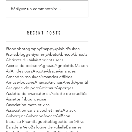
Rédigez un commentaire...
RECENT POSTS
#foodphotography
#happy
#plaisir
#suisse
#swissblogger
#yummy
Abats
Abricot
Abricots
Abricots du Valais
Abricots secs
Accras de poisson
Agneau
Agnolottis Maison
Ail
Ail des ours
Aligoté
Alsace
Amandes
Amandes moulues
Amandes effilées
Amuse-bouche
Ananas
Anchois
Aneth
Apéritif
Araignée de porc
Artichaut
Asperges
Assiette de charcuteries
Assiette de crudités
Assiette fribourgeoise
Association mets et vins
Association sans alcool et mets
Atriaux
Aubergine
Aubonne
Avocat
Aïl
Baba
Baba au Rhum
Baguette
Baguette apéritive
Balade à Vélo
Ballotine de volaille
Bananes