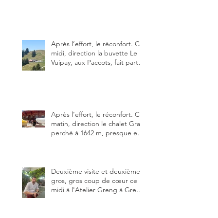
particularités : un très bon
rapport qualité-prix-plaisir.
Alors, ne tardez pas à aller les
visiter !
Après l’effort, le réconfort. Ce
midi, direction la buvette Le
Vuipay, aux Paccots, fait partie
des trois meilleures buvettes
que j’ai visitées du canton de
Fribourg. Pour ne pas dire la
meilleure.
Après l’effort, le réconfort. Ce
matin, direction le chalet Grat
perché à 1642 m, presque en
dessous des Gastlosen. C’est
ma deuxième visite au Chalet
Grat et toujours avec autant
de plaisir.
Deuxième visite et deuxième
gros, gros coup de cœur ce
midi à l'Atelier Greng à Greng
3280, un établissement repris
depuis début avril 2025 par un
jeune couple, Valérie Bieri et