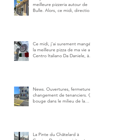
meilleure pizzeria autour de
Bulle. Alors, ce midi, direction
le restaurant le Tivoli, une
adresse qui m’a été conseillée
sur FB et que je ne connaissais
pas.
Ce midi, j’ai surement mangé
la meilleure pizza de ma vie au
Centro Italiano Da Daniele, à
Bulle. Elle était absolument
parfaite.
News. Ouvertures, fermeture,
changement de tenanciers. Ça
bouge dans le milieu de la
restauration dans le canton de
Fribourg. La prochaine
réouverture: l'Auberge des
Trois Sapin à Arconciel le 2
juin.
La Pinte du Châtelard à