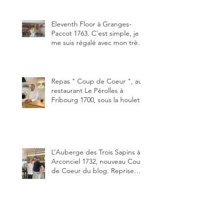
Michel Hojac.
Eleventh Floor à Granges-
Paccot 1763. C'est simple, je
me suis régalé avec mon très
bon smash burger
"Oklahoma" en forma triples.
Un burger que j'ai noté 8,5 sur
10.
Repas " Coup de Coeur ", au
restaurant Le Pérolles à
Fribourg 1700, sous la houlette
depuis début février de Julien
Ayer et Victor Moriez le
nouveau chef des lieux.
L’Auberge des Trois Sapins à
Arconciel 1732, nouveau Coup
de Coeur du blog. Reprise
depuis quelques jours (le 2
juin), par Sandra Hayoz et
Sébastien Haas, elle cartonne
déjà.