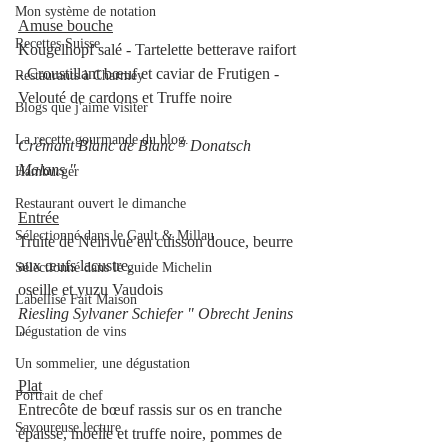
Mon système de notation
Amuse bouche
Recettes Suisse
Kougelhopf salé - Tartelette betterave raifort 
- Croustillant bœuf et caviar de Frutigen - 
Restaurants à Charmey
Velouté de cardons et Truffe noire
Blogs que j'aime visiter
La recette gourmande du blog.
Crémant Blanc de Blanc " Donatsch 
Malans "
Hamburger
Restaurant ouvert le dimanche
Entrée
Sélectionné dans le Gault & Millau
Truite de Neirivue en cuisson douce, beurre 
aux œufs lacustre,
Sélectionné dans le guide Michelin
oseille et yuzu Vaudois
Labellisé Fait Maison
Riesling Sylvaner Schiefer " Obrecht Jenins 
Dégustation de vins
"
Un sommelier, une dégustation
Plat
Portrait de chef
Entrecôte de bœuf rassis sur os en tranche 
Savoureuse lecture
épaisse, moelle et truffe noire, pommes de 