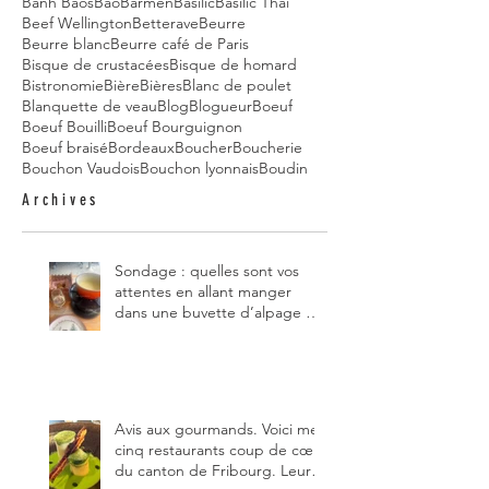
Banh Baos
Bao
Barmen
Basilic
Basilic Thai
Beef Wellington
Betterave
Beurre
Beurre blanc
Beurre café de Paris
Bisque de crustacées
Bisque de homard
Bistronomie
Bière
Bières
Blanc de poulet
Blanquette de veau
Blog
Blogueur
Boeuf
Boeuf Bouilli
Boeuf Bourguignon
Boeuf braisé
Bordeaux
Boucher
Boucherie
Bouchon Vaudois
Bouchon lyonnais
Boudin
Archives
Sondage : quelles sont vos
attentes en allant manger
dans une buvette d’alpage et,
pour vous, quelle est la
meilleure du canton de
Fribourg ?
Avis aux gourmands. Voici mes
cinq restaurants coup de cœur
du canton de Fribourg. Leurs