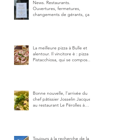
News. Restaurants.
Ouvertures, fermetures,
changements de gérants, ça
bouge dans le canton et
notamment à Bulle (trois
établissements), La Berra
(deux) et Charmey (un).
La meilleure pizza à Bulle et
alentour. Il vincitore è : pizza
Pistacchiosa, qui se compose
de fior di latte, de mortadelle,
crème de pistache et
stracciatella, dal Centro
Italiano, Da Danielle.
Bonne nouvelle, l’arrivée du
chef pâtissier Josselin Jacquet
au restaurant Le Pérolles à
Fribourg. Info Gault & Millau
Channel.
Toujours à la recherche de la