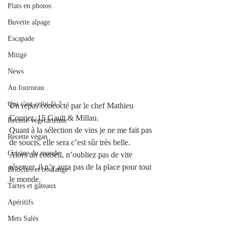
Plats en photos
Buvette alpage
Escapade
Mitigé
News
Au fourneau
Qui c'est celui-là ?
Un repas concocté par le chef Mathieu 
Courier, 15 Gault & Millau.
Recette végétarienne
Quant à la sélection de vins je ne me fait pas 
Recette végan
de soucis, elle sera c’est sûr très belle.
Cuisine du monde
Alors un conseil, n’oubliez pas de vite 
réserver, il n’y aura pas de la place pour tout 
Brioches et boulange
le monde.
Tartes et gâteaux
Apéritifs
Mets Salés