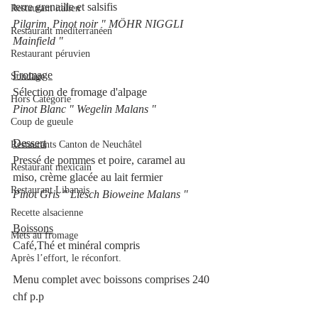
terre grenaille et salsifis
Restaurant italien
Pilgrim, Pinot noir " MÖHR NIGGLI 
Restaurant méditerranéen
Mainfield "
Restaurant péruvien
Fromage
Sondage
Sélection de fromage d'alpage
Hors Catégorie
Pinot Blanc " Wegelin Malans "
Coup de gueule
Dessert
Restaurants Canton de Neuchâtel
Pressé de pommes et poire, caramel au 
Restaurant mexicain
miso, crème glacée au lait fermier
Restaurant Libanais
Pinot Gris " Liesch Bioweine Malans "
Recette alsacienne
Boissons
Mets au fromage
Café,Thé et minéral compris
Après l’effort, le réconfort.
Menu complet avec boissons comprises 240 
chf p.p