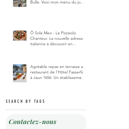
Bulle. Voici mon menu du jour
au restaurant Trattoria 2.0, à La
Tour-de-Trême 1635.
Ô Sole Meo - Le Pizzaiolo
Chanteur. La nouvelle adresse
italienne à découvrir en
Gruyère, au Pâquier et profiter
des talents de chanteur du
pizzaiolo, et chanteur d'opéra
dans l'âme, en mangeant.
Agréable repas en terrasse au
restaurant de l'Hôtel Fasserfall
à Jaun 1656. Un établissement
qui vient de changer de
gérant et de chef, ce début
d'année.
SEARCH BY TAGS
Contactez-nous