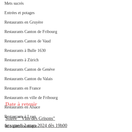
Mets sucrés
Entrées et potages
Restaurants en Gruyère
Restaurants Canton de Fribourg
Restaurants Canton de Vaud
Restaurants à Bulle 1630
Restaurants à Zürich
Restaurants Canton de Genève
Restaurants Canton du Valais
Restaurants en France
Restaurants en ville de Fribourg
Date à retenir 
Restaurants en Alsace
Restaurants à Lyon
Soirée " Vins des Grisons"
le samedi 2 mars 2024 dès 19h00
Info gastronomique