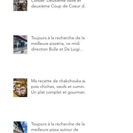
Corsier. Deuxième visite et
deuxième Coup de Coeur du
blog, pour cette agréable
Pinte, son accueil rare, et sa
très bonne cuisine.
Toujours à la recherche de la
meilleure pizzéria, ce midi
direction Bulle et Da Luigi
Bella Napoli.
Ma recette de chakchouka aux
pois chiches, oeufs et cumin.
Un plat complet et gourmand,
qui peut être aussi bien
en manger au brunch, au
lunch ou au souper. Ma
recette en photos.
Toujours à la recherche de la
meilleure pizza autour de