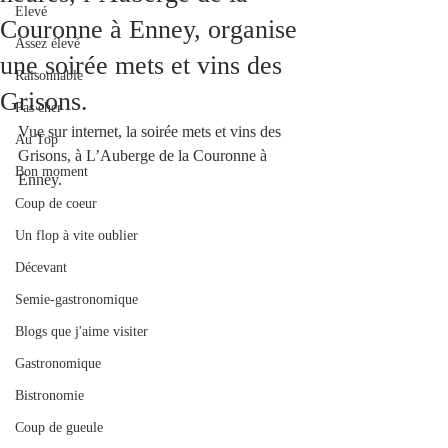
Elevé
Couronne à Enney, organise
Assez élevé
une soirée mets et vins des
Raisonnable
Grisons.
Pas cher
Vue sur internet, la soirée mets et vins des 
Au Top
Grisons, à L’Auberge de la Couronne à 
Bon moment
Enney.
Coup de coeur
Un flop à vite oublier
Décevant
Semie-gastronomique
Blogs que j'aime visiter
Gastronomique
Bistronomie
Coup de gueule