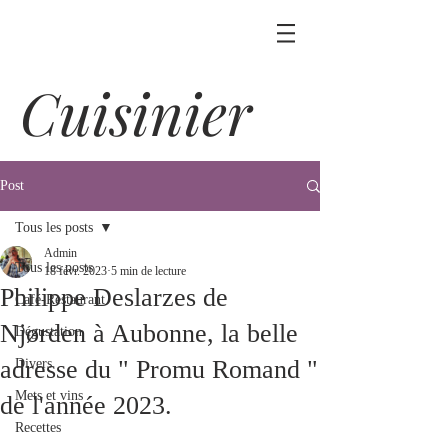
Cuisinier
Post
Tous les posts
Admin
Tous les posts
18 févr. 2023
5 min de lecture
Philippe Deslarzes de
Café-Restaurant
Njørden à Aubonne, la belle
Dégustation
adresse du " Promu Romand "
Divers
Mets et vins
de l'année 2023.
Recettes