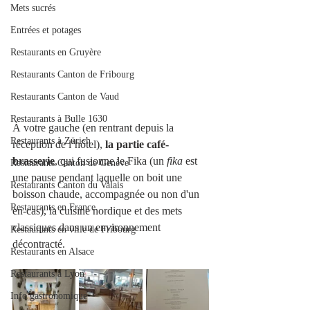
Mets sucrés
Entrées et potages
Restaurants en Gruyère
Restaurants Canton de Fribourg
Restaurants Canton de Vaud
Restaurants à Bulle 1630
À votre gauche (en rentrant depuis la 
Restaurants à Zürich
réception de l’hôtel), 
la partie café-
brasserie
, qui fusionne le Fika (un 
fika
 est 
Restaurants Canton de Genève
une pause pendant laquelle on boit une 
Restaurants Canton du Valais
boisson chaude, accompagnée ou non d'un 
Restaurants en France
en-cas), la cuisine nordique et des mets 
classiques dans un environnement 
Restaurants en ville de Fribourg
décontracté.
Restaurants en Alsace
Restaurants à Lyon
Info gastronomique