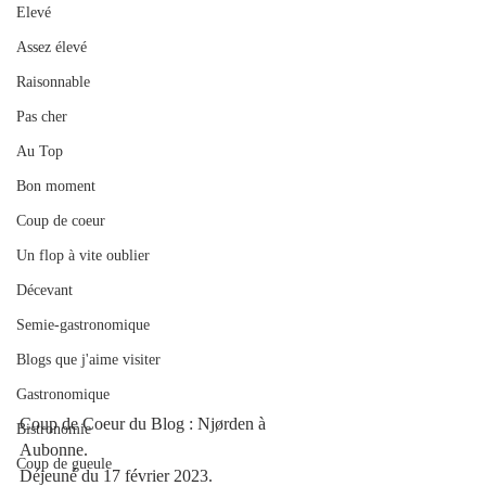
Elevé
Assez élevé
Raisonnable
Pas cher
Au Top
Bon moment
Coup de coeur
Un flop à vite oublier
Décevant
Semie-gastronomique
Blogs que j'aime visiter
Gastronomique
Coup de Coeur du Blog : 
Njørden
 à 
Bistronomie
Aubonne.
Coup de gueule
Déjeuné du 17 février 2023.