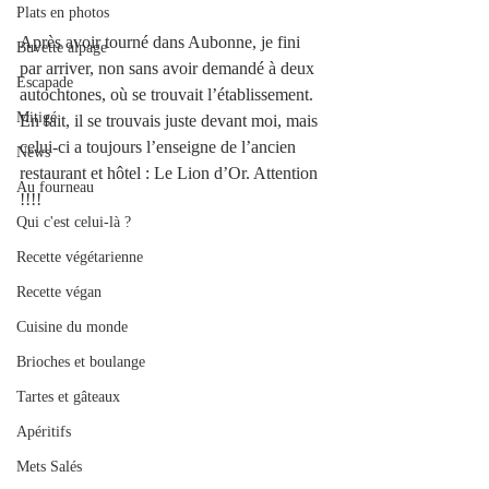
Plats en photos
Après avoir tourné dans Aubonne, je
 fini 
Buvette alpage
par arriver, non sans avoir demandé à deux 
Escapade
autochtones, où se trouvait l’établissement. 
Mitigé
En fait, il se trouvais juste devant moi, mais 
celui-ci a toujours l’enseigne de l’ancien 
News
restaurant et hôtel : Le Lion d’Or. Attention 
Au fourneau
!!!! 
Qui c'est celui-là ?
Recette végétarienne
Recette végan
Cuisine du monde
Brioches et boulange
Tartes et gâteaux
Apéritifs
Mets Salés