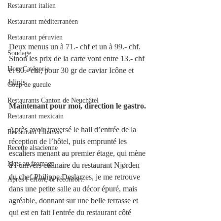
Restaurant italien
Restaurant méditerranéen
Restaurant péruvien
Deux menus un à 71.- chf et un à 99.- chf. 
Sondage
Sinon les prix de la carte vont entre 13.- chf 
Hors Catégorie
et 80.- chf, pour 30 gr de caviar Icône et 
blinis.
Coup de gueule
Restaurants Canton de Neuchâtel
Maintenant pour moi, direction le gastro.
Restaurant mexicain
Après avoir traversé le hall d’entrée de la 
Restaurant Libanais
réception de l’hôtel, puis emprunté les 
Recette alsacienne
escaliers menant au premier étage, qui mène 
Mets au fromage
à l’univers culinaire du restaurant 
Njørden
du chef Philippe Deslarzes, je me retrouve 
Après l’effort, le réconfort.
dans une petite salle au décor épuré, mais 
agréable, donnant sur une belle terrasse et 
qui est en fait l'entrée du restaurant côté 