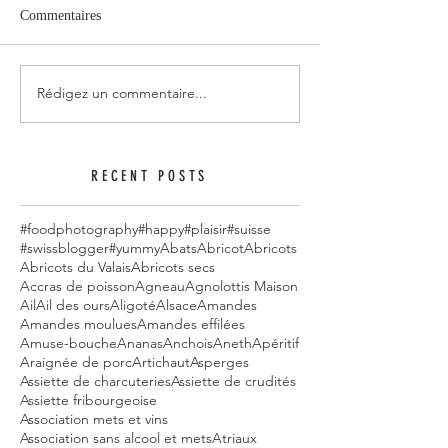
Commentaires
Rédigez un commentaire...
RECENT POSTS
#foodphotography
#happy
#plaisir
#suisse
#swissblogger
#yummy
Abats
Abricot
Abricots
Abricots du Valais
Abricots secs
Accras de poisson
Agneau
Agnolottis Maison
Ail
Ail des ours
Aligoté
Alsace
Amandes
Amandes moulues
Amandes effilées
Amuse-bouche
Ananas
Anchois
Aneth
Apéritif
Araignée de porc
Artichaut
Asperges
Assiette de charcuteries
Assiette de crudités
Assiette fribourgeoise
Association mets et vins
Association sans alcool et mets
Atriaux