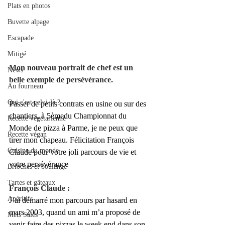
Plats en photos
Buvette alpage
Escapade
Mitigé
Mon nouveau portrait de chef est un 
News
belle exemple de persévérance.
Au fourneau
Qui c'est celui-là ?
Passer de petits contrats en usine ou sur des 
chantiers, à 5èmedu Championnat du 
Recette végétarienne
Monde de pizza à Parme, je ne peux que 
Recette végan
tirer mon chapeau. Félicitation François 
Cuisine du monde
Claude pour votre joli parcours de vie et 
votre persévérance
Brioches et boulange
Tartes et gâteaux
François Claude : 
Apéritifs
J’ai démarré mon parcours par hasard en 
mars 2003, quand un ami m’a proposé de 
Mets Salés
venir faire des pizzas le week end dans son 