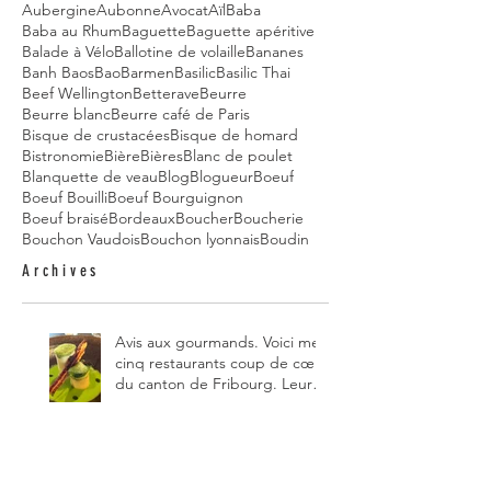
Aubergine
Aubonne
Avocat
Aïl
Baba
Baba au Rhum
Baguette
Baguette apéritive
Balade à Vélo
Ballotine de volaille
Bananes
Banh Baos
Bao
Barmen
Basilic
Basilic Thai
Beef Wellington
Betterave
Beurre
Beurre blanc
Beurre café de Paris
Bisque de crustacées
Bisque de homard
Bistronomie
Bière
Bières
Blanc de poulet
Blanquette de veau
Blog
Blogueur
Boeuf
Boeuf Bouilli
Boeuf Bourguignon
Boeuf braisé
Bordeaux
Boucher
Boucherie
Bouchon Vaudois
Bouchon lyonnais
Boudin
Archives
Avis aux gourmands. Voici mes
cinq restaurants coup de cœur
du canton de Fribourg. Leurs
particularités : un très bon
rapport qualité-prix-plaisir.
Alors, ne tardez pas à aller les
visiter !