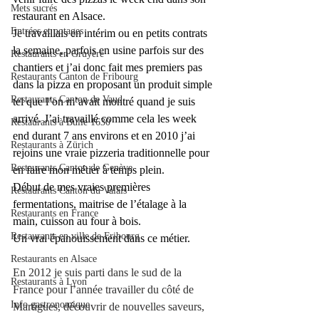
Mets sucrés
restaurant en Alsace. 
Entrées et potages
Je travaillais en intérim ou en petits contrats 
la semaine, parfois en usine parfois sur des 
Restaurants en Gruyère
chantiers et j’ai donc fait mes premiers pas 
Restaurants Canton de Fribourg
dans la pizza en proposant un produit simple 
Restaurants Canton de Vaud
tel que l’on m’avait montré quand je suis 
arrivé. J’ai travaillé comme cela les week 
Restaurants à Bulle 1630
end durant 7 ans environs et en 2010 j’ai 
Restaurants à Zürich
rejoins une vraie pizzeria traditionnelle pour 
Restaurants Canton de Genève
en faire mon métier à temps plein. 
Début de mes vraies premières 
Restaurants Canton du Valais
fermentations, maitrise de l’étalage à la 
Restaurants en France
main, cuisson au four à bois. 
Restaurants en ville de Fribourg
Un vrai épanouissement dans ce métier. 
Restaurants en Alsace
En 2012 je suis parti dans le sud de la 
Restaurants à Lyon
France pour l’année travailler du côté de 
Info gastronomique
Martigues, découvrir de nouvelles saveurs, 