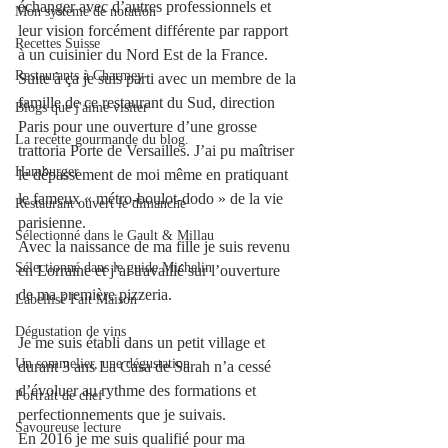
échanger avec d’autres professionnels et 
Mon système de notation
leur vision forcément différente par rapport 
Recettes Suisse
à un cuisinier du Nord Est de la France. 
Restaurants à Charmey
Suite à ça je suis parti avec un membre de la 
famille de ce restaurant du Sud, direction 
Blogs que j'aime visiter
Paris pour une ouverture d’une grosse 
La recette gourmande du blog.
trattoria Porte de Versailles. J’ai pu maîtriser 
Hamburger
le dépassement de moi même en pratiquant 
le fameux « métro-boulot-dodo » de la vie 
Restaurant ouvert le dimanche
parisienne. 
Sélectionné dans le Gault & Millau
Avec la naissance de ma fille je suis revenu 
Sélectionné dans le guide Michelin
en Lorraine et j’ai travaillé sur l’ouverture 
de ma première pizzeria.
Labellisé Fait Maison
Dégustation de vins
Je me suis établi dans un petit village et 
Un sommelier, une dégustation
durant 3 ans La Casa de Sarah n’a cessé 
d’évoluer au rythme des formations et 
Portrait de chef
perfectionnements que je suivais. 
Savoureuse lecture
En 2016 je me suis qualifié pour ma 