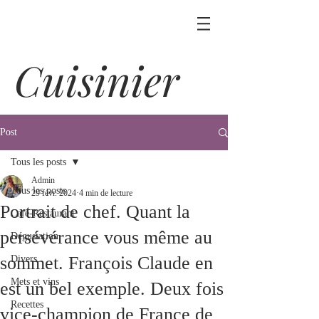
Cuisinier
Post
Tous les posts
Admin
Tous les posts
29 févr. 2024
4 min de lecture
Portrait de chef. Quant la
Café-Restaurant
persévérance vous même au
Dégustation
sommet. François Claude en
Divers
Mets et vins
est un bel exemple. Deux fois
Recettes
vice-champion de France de