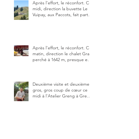
Après l’effort, le réconfort. Ce
midi, direction la buvette Le
Vuipay, aux Paccots, fait partie
des trois meilleures buvettes
que j’ai visitées du canton de
Fribourg. Pour ne pas dire la
meilleure.
Après l’effort, le réconfort. Ce
matin, direction le chalet Grat
perché à 1642 m, presque en
dessous des Gastlosen. C’est
ma deuxième visite au Chalet
Grat et toujours avec autant
de plaisir.
Deuxième visite et deuxième
gros, gros coup de cœur ce
midi à l'Atelier Greng à Greng
3280, un établissement repris
depuis début avril 2025 par un
jeune couple, Valérie Bieri et
Michel Hojac.
Eleventh Floor à Granges-
Paccot 1763. C'est simple, je