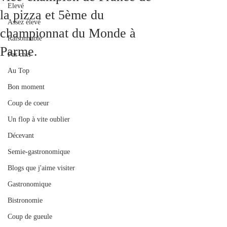
Elevé
la pizza et 5ème du
Assez élevé
championnat du Monde à
Raisonnable
Parme.
Pas cher
Au Top
Bon moment
Coup de coeur
Un flop à vite oublier
Décevant
Semie-gastronomique
Blogs que j'aime visiter
Gastronomique
Bistronomie
Coup de gueule