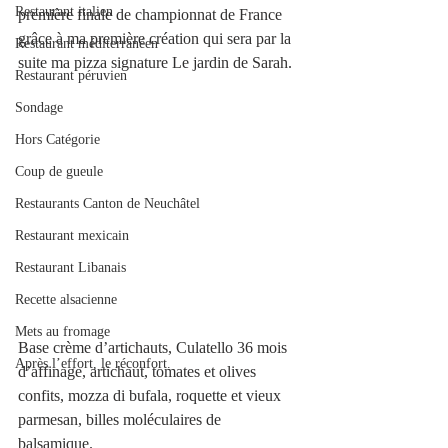
Restaurant italien
première finale de championnat de France 
grâce à ma première création qui sera par la 
Restaurant méditerranéen
suite ma pizza signature Le jardin de Sarah.
Restaurant péruvien
Sondage
Hors Catégorie
Coup de gueule
Restaurants Canton de Neuchâtel
Restaurant mexicain
Restaurant Libanais
Recette alsacienne
Mets au fromage
Base crème d’artichauts, Culatello 36 mois 
Après l’effort, le réconfort.
d’affinage, artichaut, tomates et olives 
confits, mozza di bufala, roquette et vieux 
parmesan, billes moléculaires de 
balsamique. 