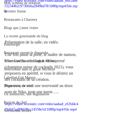
https://video.wixstatic.com/video/aadaaf_60f248b
Mon système de notation
f32344b2c9730feba2849bd78/1080p/mp4/file.mp
Recettes Suisse
4
Restaurants à Charmey
Blogs que j'aime visiter
La recette gourmande du blog.
Présentation de la salle, en vidéo.
Hamburger
Restaurant ouvert le dimanche
Une fois passé la porte, le maître de maison, 
Vitor Coelho mixologue récompensé 
Sélectionné dans le Gault & Millau
(champion suisse de cocktails 2021), vous 
Sélectionné dans le guide Michelin
proposera en apéritif, si vous le désirez un 
Labellisé Fait Maison
des cocktails de sa création.
Pour moi, ce midi une nouveauté au doux 
Dégustation de vins
nom de Nika, juste une tuerie…..
Un sommelier, une dégustation
Portrait de chef
https://video.wixstatic.com/video/aadaaf_ef2fd4c4
f9a047aa896fd8cc14558e1d/1080p/mp4/file.mp4
Savoureuse lecture