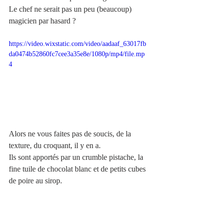
Le chef ne serait pas un peu (beaucoup) 
magicien par hasard ?
https://video.wixstatic.com/video/aadaaf_63017fb
da0474b52860fc7cee3a35e8e/1080p/mp4/file.mp
4
Alors ne vous faites pas de soucis, de la 
texture, du croquant, il y en a.
Ils sont apportés par un crumble pistache, la 
fine tuile de chocolat blanc et de petits cubes 
de poire au sirop.
Pour en conclure avec ce si délicieux 
dessert, Chef, je vous tire mon chapeau, 
votre dessert est tout simplement topissime. 