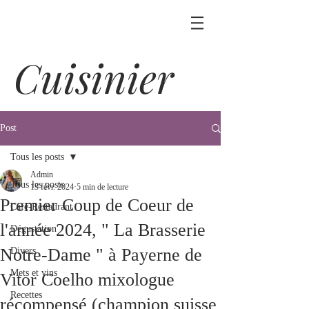
Cuisinier
Post
Tous les posts
Admin
Tous les posts
13 févr. 2024
5 min de lecture
Premier Coup de Coeur de
Café-Restaurant
l'année 2024, " La Brasserie
Dégustation
Notre-Dame " à Payerne de
Divers
Mets et vins
Vitor Coelho mixologue
Recettes
récompensé (champion suisse