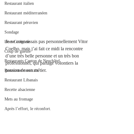
Restaurant italien
Restaurant méditerranéen
Restaurant péruvien
Sondage
Je ne connaissais pas personnellement Vitor 
Hors Catégorie
Coelho, mais j’ai fait ce midi la rencontre 
Coup de gueule
d’une très belle personne et un très bon 
Restaurants Canton de Neuchâtel
professionnel, qui partage volontiers la 
passion de son métier.
Restaurant mexicain
Restaurant Libanais
Recette alsacienne
Mets au fromage
Après l’effort, le réconfort.