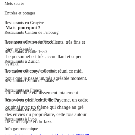
Mets sucrés
Entrées et potages
Restaurants en Gruyère
Mais  pourquoi ?
Restaurants Canton de Fribourg
Les mets servis sont excellents, très fins et 
Restaurants Canton de Vaud
bien présentés.
Restaurants à Bulle 1630
Le personnel est très accueillant et super 
Restaurants à Zürich
sympa.
Le cadre est cosy, tout était réuni ce midi 
Restaurants Canton de Genève
pour que je passe un très agréable moment.
Restaurants Canton du Valais
Restaurants en France
Un splendide établissement totalement 
rénové en plein centre de Payerne, un cadre 
Restaurants en ville de Fribourg
original avec un thème qui change au gré 
Restaurants en Alsace
des envies du propriétaire, cette fois autour 
Restaurants à Lyon
de la musique et du Jazz.  
Info gastronomique