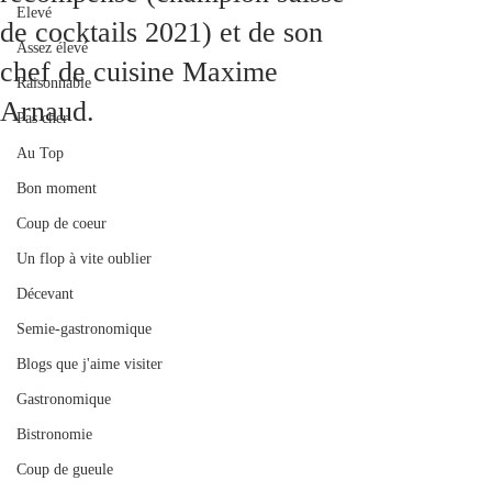
Elevé
de cocktails 2021) et de son
Assez élevé
chef de cuisine Maxime
Raisonnable
Arnaud.
Pas cher
Au Top
Bon moment
Coup de coeur
Un flop à vite oublier
Décevant
Semie-gastronomique
Blogs que j'aime visiter
Gastronomique
Bistronomie
Coup de gueule