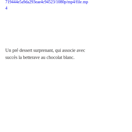
719444e5a9da293eae4c94523/1080p/mp4/file.mp
4
Un pré dessert surprenant, qui associe avec 
succès la betterave au chocolat blanc.