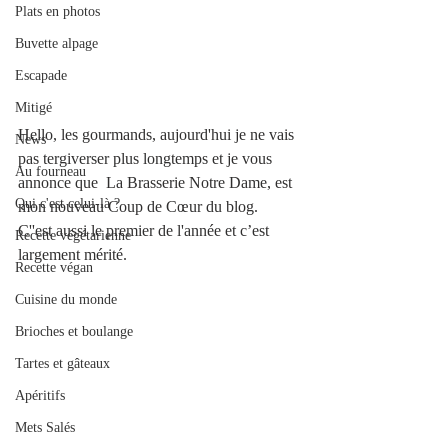
Plats en photos
Buvette alpage
Escapade
Mitigé
Hello, les gourmands, aujourd'hui je ne vais 
News
pas tergiverser plus longtemps et je vous 
Au fourneau
annonce que  La Brasserie Notre Dame, est 
Qui c'est celui-là ?
mon nouveau Coup de Cœur du blog.
C''est aussi le premier de l'année et c’est 
Recette végétarienne
largement mérité.
Recette végan
Cuisine du monde
Brioches et boulange
Tartes et gâteaux
Apéritifs
Mets Salés