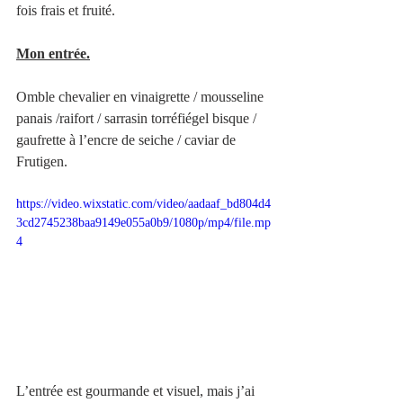
fois frais et fruité.
Mon entrée.
Omble chevalier en vinaigrette / mousseline 
panais /raifort / sarrasin torréfiégel bisque / 
gaufrette à l’encre de seiche / caviar de 
Frutigen. 
https://video.wixstatic.com/video/aadaaf_bd804d4
3cd2745238baa9149e055a0b9/1080p/mp4/file.mp
4
L’entrée est gourmande et visuel, mais j’ai 