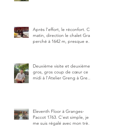
des trois meilleures buvettes
que j’ai visitées du canton de
Fribourg. Pour ne pas dire la
meilleure.
Après l’effort, le réconfort. Ce
matin, direction le chalet Grat
perché à 1642 m, presque en
dessous des Gastlosen. C’est
ma deuxième visite au Chalet
Grat et toujours avec autant
de plaisir.
Deuxième visite et deuxième
gros, gros coup de cœur ce
midi à l'Atelier Greng à Greng
3280, un établissement repris
depuis début avril 2025 par un
jeune couple, Valérie Bieri et
Michel Hojac.
Eleventh Floor à Granges-
Paccot 1763. C'est simple, je
me suis régalé avec mon très
bon smash burger
"Oklahoma" en forma triples.