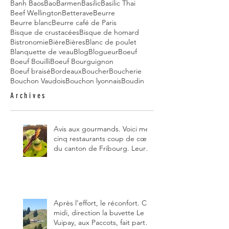
Banh Baos
Bao
Barmen
Basilic
Basilic Thai
Beef Wellington
Betterave
Beurre
Beurre blanc
Beurre café de Paris
Bisque de crustacées
Bisque de homard
Bistronomie
Bière
Bières
Blanc de poulet
Blanquette de veau
Blog
Blogueur
Boeuf
Boeuf Bouilli
Boeuf Bourguignon
Boeuf braisé
Bordeaux
Boucher
Boucherie
Bouchon Vaudois
Bouchon lyonnais
Boudin
Archives
Avis aux gourmands. Voici mes
cinq restaurants coup de cœur
du canton de Fribourg. Leurs
particularités : un très bon
rapport qualité-prix-plaisir.
Alors, ne tardez pas à aller les
visiter !
Après l’effort, le réconfort. Ce
midi, direction la buvette Le
Vuipay, aux Paccots, fait partie