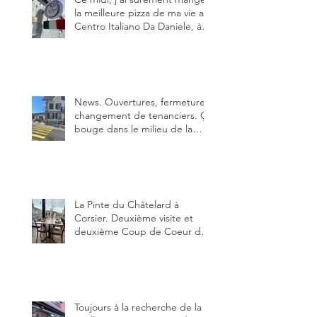
la meilleure pizza de ma vie au
Centro Italiano Da Daniele, à
Bulle. Elle était absolument
parfaite.
News. Ouvertures, fermeture,
changement de tenanciers. Ça
bouge dans le milieu de la
restauration dans le canton de
Fribourg. La prochaine
réouverture: l'Auberge des
Trois Sapin à Arconciel le 2
juin.
La Pinte du Châtelard à
Corsier. Deuxième visite et
deuxième Coup de Coeur du
blog, pour cette agréable
Pinte, son accueil rare, et sa
très bonne cuisine.
Toujours à la recherche de la