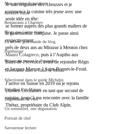
Mon système de notation
Je suis originaire des Abruzzes et je 
commence la cuisine très jeune avec une 
Recettes Suisse
seule idée en tête: 
Restaurants à Charmey
se former auprès des plus grands maîtres de 
Blogs que j'aime visiter
la gastronomie française. Je passe ainsi 
respectivement 
La recette gourmande du blog.
près de deux ans au Mirazur à Menton chez 
Hamburger
Mauro Colagreco, 
puis à l’Aupiho aux 
Restaurant ouvert le dimanche
Baux-de-Provence, avant de rejoindre Régis 
et Jacques Marcon à Saint-Bonnet-le-Froid. 
Sélectionné dans le Gault & Millau
Sélectionné dans le guide Michelin
J’arrive en Suisse en 2019 où je rejoins 
Labellisé Fait Maison
Damien Germanier en tant que second de 
cuisine, jusqu’à ma rencontre avec la famille 
Dégustation de vins
Thétaz, propriétaire du Club Alpin.
Un sommelier, une dégustation
Portrait de chef
Savoureuse lecture