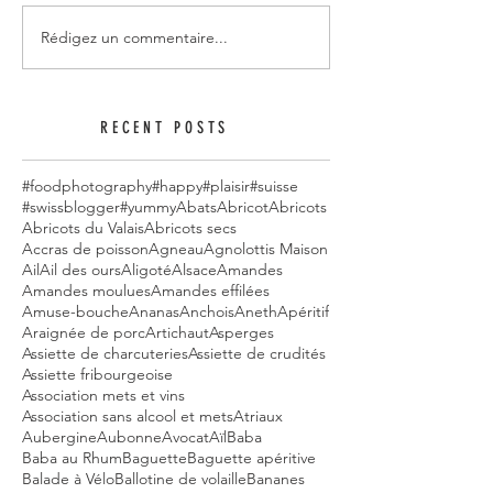
Rédigez un commentaire...
RECENT POSTS
#foodphotography
#happy
#plaisir
#suisse
#swissblogger
#yummy
Abats
Abricot
Abricots
Abricots du Valais
Abricots secs
Accras de poisson
Agneau
Agnolottis Maison
Ail
Ail des ours
Aligoté
Alsace
Amandes
Amandes moulues
Amandes effilées
Amuse-bouche
Ananas
Anchois
Aneth
Apéritif
Araignée de porc
Artichaut
Asperges
Assiette de charcuteries
Assiette de crudités
Assiette fribourgeoise
Association mets et vins
Association sans alcool et mets
Atriaux
Aubergine
Aubonne
Avocat
Aïl
Baba
Baba au Rhum
Baguette
Baguette apéritive
Balade à Vélo
Ballotine de volaille
Bananes