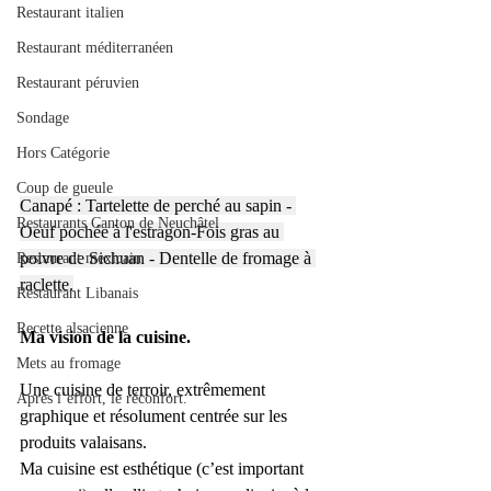
Restaurant italien
Restaurant méditerranéen
Restaurant péruvien
Sondage
Hors Catégorie
Coup de gueule
Canapé : Tartelette de perché au sapin - 
Restaurants Canton de Neuchâtel
Oeuf pochée à l'estragon-Fois gras au 
poivre de Sichuan - Dentelle de fromage à 
Restaurant mexicain
raclette.
Restaurant Libanais
Recette alsacienne
Ma vision de la cuisine.
Mets au fromage
Une cuisine de terroir, extrêmement 
Après l’effort, le réconfort.
graphique et résolument centrée sur les 
produits valaisans.
Ma cuisine est esthétique (c’est important 