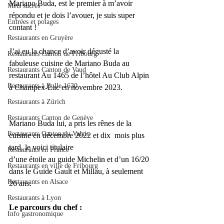
Mariano Buda, est le premier à m’avoir 
Mets sucrés
répondu et je dois l’avouer, je suis super 
Entrées et potages
contant !
Restaurants en Gruyère
J’ai eu la chance d’avoir dégusté la 
Restaurants Canton de Fribourg
fabuleuse cuisine de Mariano Buda au 
Restaurants Canton de Vaud
restaurant Au 1465 de l’hôtel Au Club Alpin 
Restaurants à Bulle 1630
à Champex-Lac en novembre 2023.
Restaurants à Zürich
Restaurants Canton de Genève
Mariano Buda lui, a pris les rênes de la 
Restaurants Canton du Valais
cuisine en décembre 2022 et dix  mois plus 
tard, le voici titulaire
Restaurants en France
d’une étoile au guide Michelin et d’un 16/20 
Restaurants en ville de Fribourg
dans le Guide Gault et Millau, à seulement 
Restaurants en Alsace
26 ans.
Restaurants à Lyon
Le parcours du chef :
Info gastronomique