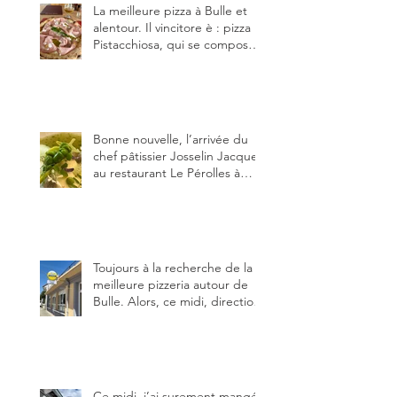
La meilleure pizza à Bulle et
alentour. Il vincitore è : pizza
Pistacchiosa, qui se compose
de fior di latte, de mortadelle,
crème de pistache et
stracciatella, dal Centro
Italiano, Da Danielle.
Bonne nouvelle, l’arrivée du
chef pâtissier Josselin Jacquet
au restaurant Le Pérolles à
Fribourg. Info Gault & Millau
Channel.
Toujours à la recherche de la
meilleure pizzeria autour de
Bulle. Alors, ce midi, direction
le restaurant le Tivoli, une
adresse qui m’a été conseillée
sur FB et que je ne connaissais
pas.
Ce midi, j’ai surement mangé