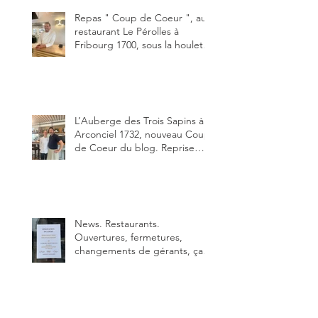
Un burger que j'ai noté 8,5 sur
10.
Repas " Coup de Coeur ", au
restaurant Le Pérolles à
Fribourg 1700, sous la houlette
depuis début février de Julien
Ayer et Victor Moriez le
nouveau chef des lieux.
L’Auberge des Trois Sapins à
Arconciel 1732, nouveau Coup
de Coeur du blog. Reprise
depuis quelques jours (le 2
juin), par Sandra Hayoz et
Sébastien Haas, elle cartonne
déjà.
News. Restaurants.
Ouvertures, fermetures,
changements de gérants, ça
bouge dans le canton et
notamment à Bulle (trois
établissements), La Berra
(deux) et Charmey (un).