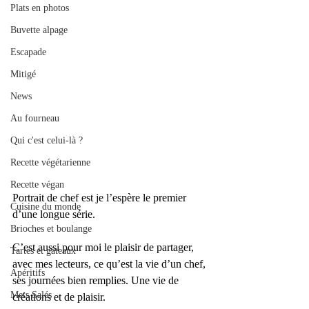
Plats en photos
Buvette alpage
Escapade
Mitigé
News
Au fourneau
Qui c'est celui-là ?
Recette végétarienne
Recette végan
Portrait de chef est je l’espère le premier 
Cuisine du monde
d’une longue série. 
Brioches et boulange
C’est aussi pour moi le plaisir de partager, 
Tartes et gâteaux
avec mes lecteurs, ce qu’est la vie d’un chef, 
Apéritifs
ses journées bien remplies. Une vie de 
Mets Salés
créations et de plaisir.