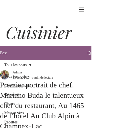
Cuisinier
Post
Tous les posts
Admin
Tous les posts
15 févr. 2024
3 min de lecture
Premier portrait de chef.
Café-Restaurant
Mariano Buda le talentueux
Dégustation
chef du restaurant, Au 1465
Divers
Mets et vins
de l’hôtel Au Club Alpin à
Recettes
Champex-Lac.