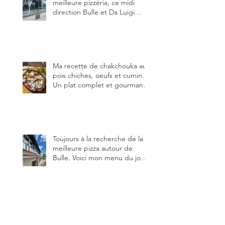
meilleure pizzéria, ce midi
direction Bulle et Da Luigi
Bella Napoli.
Ma recette de chakchouka aux
pois chiches, oeufs et cumin.
Un plat complet et gourmand,
qui peut être aussi bien
en manger au brunch, au
lunch ou au souper. Ma
recette en photos.
Toujours à la recherche de la
meilleure pizza autour de
Bulle. Voici mon menu du jour
au restaurant Trattoria 2.0, à La
Tour-de-Trême 1635.
Ô Sole Meo - Le Pizzaiolo
Chanteur. La nouvelle adresse