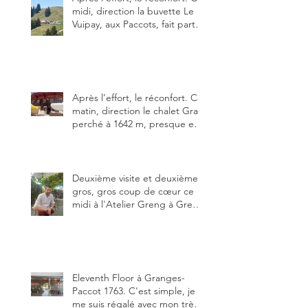
midi, direction la buvette Le
Vuipay, aux Paccots, fait partie
des trois meilleures buvettes
que j’ai visitées du canton de
Fribourg. Pour ne pas dire la
meilleure.
Après l’effort, le réconfort. Ce
matin, direction le chalet Grat
perché à 1642 m, presque en
dessous des Gastlosen. C’est
ma deuxième visite au Chalet
Grat et toujours avec autant
de plaisir.
Deuxième visite et deuxième
gros, gros coup de cœur ce
midi à l'Atelier Greng à Greng
3280, un établissement repris
depuis début avril 2025 par un
jeune couple, Valérie Bieri et
Michel Hojac.
Eleventh Floor à Granges-
Paccot 1763. C'est simple, je
me suis régalé avec mon très