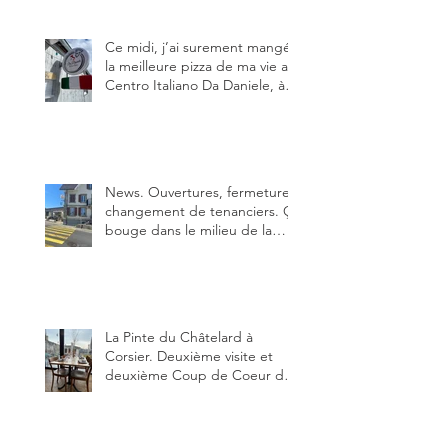
pas.
Ce midi, j’ai surement mangé
la meilleure pizza de ma vie au
Centro Italiano Da Daniele, à
Bulle. Elle était absolument
parfaite.
News. Ouvertures, fermeture,
changement de tenanciers. Ça
bouge dans le milieu de la
restauration dans le canton de
Fribourg. La prochaine
réouverture: l'Auberge des
Trois Sapin à Arconciel le 2
juin.
La Pinte du Châtelard à
Corsier. Deuxième visite et
deuxième Coup de Coeur du
blog, pour cette agréable
Pinte, son accueil rare, et sa
très bonne cuisine.