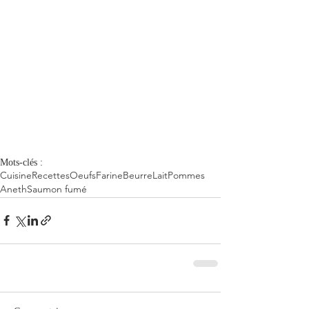
Mots-clés :
Cuisine
Recettes
Oeufs
Farine
Beurre
Lait
Pommes
Aneth
Saumon fumé