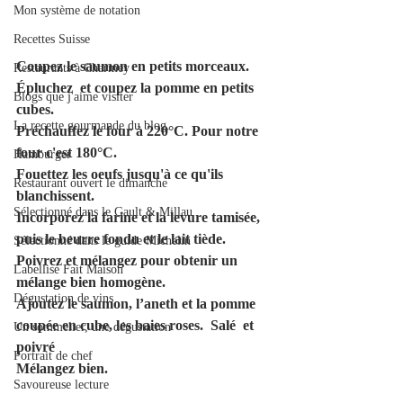
Mon système de notation
Recettes Suisse
Coupez le saumon en petits morceaux. 
Restaurants à Charmey
Épluchez  et coupez la pomme en petits 
Blogs que j'aime visiter
cubes.
La recette gourmande du blog.
Préchauffez le four à 220°C. Pour notre 
four c'est 180°C.
Hamburger
Fouettez les oeufs jusqu'à ce qu'ils 
Restaurant ouvert le dimanche
blanchissent.
Sélectionné dans le Gault & Millau
Incorporez la farine et la levure tamisée, 
puis le beurre fondu et le lait tiède.
Sélectionné dans le guide Michelin
Poivrez et mélangez pour obtenir un 
Labellisé Fait Maison
mélange bien homogène.
Dégustation de vins
Ajoutez le saumon, l’aneth et la pomme 
coupée en cube, les baies roses.  Salé  et 
Un sommelier, une dégustation
poivré 
Portrait de chef
Mélangez bien.
Savoureuse lecture