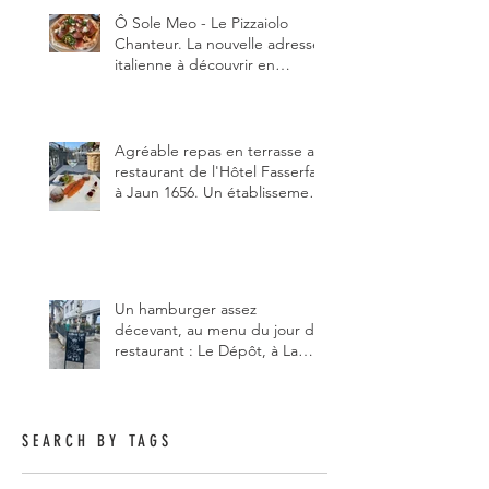
Ô Sole Meo - Le Pizzaiolo
Chanteur. La nouvelle adresse
italienne à découvrir en
Gruyère, au Pâquier et profiter
des talents de chanteur du
pizzaiolo, et chanteur d'opéra
dans l'âme, en mangeant.
Agréable repas en terrasse au
restaurant de l'Hôtel Fasserfall
à Jaun 1656. Un établissement
qui vient de changer de
gérant et de chef, ce début
d'année.
Un hamburger assez
décevant, au menu du jour du
restaurant : Le Dépôt, à La
Roche 1634.
SEARCH BY TAGS