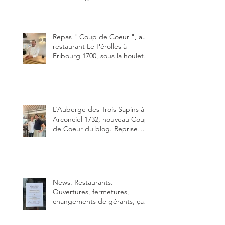
bon smash burger
"Oklahoma" en forma triples.
Un burger que j'ai noté 8,5 sur
10.
Repas " Coup de Coeur ", au
restaurant Le Pérolles à
Fribourg 1700, sous la houlette
depuis début février de Julien
Ayer et Victor Moriez le
nouveau chef des lieux.
L’Auberge des Trois Sapins à
Arconciel 1732, nouveau Coup
de Coeur du blog. Reprise
depuis quelques jours (le 2
juin), par Sandra Hayoz et
Sébastien Haas, elle cartonne
déjà.
News. Restaurants.
Ouvertures, fermetures,
changements de gérants, ça
bouge dans le canton et
notamment à Bulle (trois