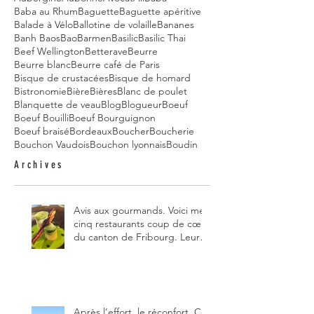
Baba au Rhum
Baguette
Baguette apéritive
Balade à Vélo
Ballotine de volaille
Bananes
Banh Baos
Bao
Barmen
Basilic
Basilic Thai
Beef Wellington
Betterave
Beurre
Beurre blanc
Beurre café de Paris
Bisque de crustacées
Bisque de homard
Bistronomie
Bière
Bières
Blanc de poulet
Blanquette de veau
Blog
Blogueur
Boeuf
Boeuf Bouilli
Boeuf Bourguignon
Boeuf braisé
Bordeaux
Boucher
Boucherie
Bouchon Vaudois
Bouchon lyonnais
Boudin
Archives
Avis aux gourmands. Voici mes
cinq restaurants coup de cœur
du canton de Fribourg. Leurs
particularités : un très bon
rapport qualité-prix-plaisir.
Alors, ne tardez pas à aller les
visiter !
Après l’effort, le réconfort. Ce