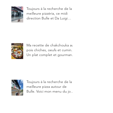
Toujours à la recherche de la
meilleure pizzéria, ce midi
direction Bulle et Da Luigi
Bella Napoli.
Ma recette de chakchouka aux
pois chiches, oeufs et cumin.
Un plat complet et gourmand,
qui peut être aussi bien
en manger au brunch, au
lunch ou au souper. Ma
recette en photos.
Toujours à la recherche de la
meilleure pizza autour de
Bulle. Voici mon menu du jour
au restaurant Trattoria 2.0, à La
Tour-de-Trême 1635.