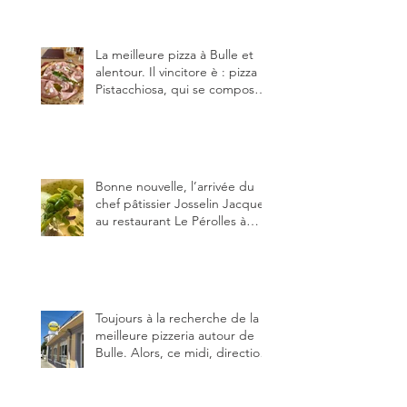
établissements), La Berra
(deux) et Charmey (un).
La meilleure pizza à Bulle et
alentour. Il vincitore è : pizza
Pistacchiosa, qui se compose
de fior di latte, de mortadelle,
crème de pistache et
stracciatella, dal Centro
Italiano, Da Danielle.
Bonne nouvelle, l’arrivée du
chef pâtissier Josselin Jacquet
au restaurant Le Pérolles à
Fribourg. Info Gault & Millau
Channel.
Toujours à la recherche de la
meilleure pizzeria autour de
Bulle. Alors, ce midi, direction
le restaurant le Tivoli, une
adresse qui m’a été conseillée
sur FB et que je ne connaissais