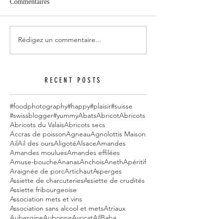
Commentaires
Rédigez un commentaire...
RECENT POSTS
#foodphotography
#happy
#plaisir
#suisse
#swissblogger
#yummy
Abats
Abricot
Abricots
Abricots du Valais
Abricots secs
Accras de poisson
Agneau
Agnolottis Maison
Ail
Ail des ours
Aligoté
Alsace
Amandes
Amandes moulues
Amandes effilées
Amuse-bouche
Ananas
Anchois
Aneth
Apéritif
Araignée de porc
Artichaut
Asperges
Assiette de charcuteries
Assiette de crudités
Assiette fribourgeoise
Association mets et vins
Association sans alcool et mets
Atriaux
Aubergine
Aubonne
Avocat
Aïl
Baba