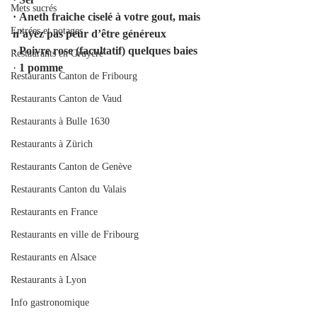
Mets sucrés
·
Aneth fraiche ciselé à votre gout, mais 
Entrées et potages
n’ayez pas peur d’être généreux
·
Poivre rose (facultatif) quelques baies
Restaurants en Gruyère
· 
1 pomme
Restaurants Canton de Fribourg
Restaurants Canton de Vaud
Restaurants à Bulle 1630
Restaurants à Zürich
Restaurants Canton de Genève
Restaurants Canton du Valais
Restaurants en France
Restaurants en ville de Fribourg
Restaurants en Alsace
Restaurants à Lyon
Info gastronomique