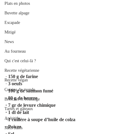
Plats en photos
Buvette alpage
Escapade
Mitigé
News
Au fourneau
Qui c'est celui-là ?
Recette végétarienne
· 
150 g de farine
Recette végan
· 
3 oeufs
Cuisine du monde
· 
100 g de saumon fumé
· 
80 g de beurre 
Brioches et boulange
·
7 gr de levure chimique
Tartes et gâteaux
·
1 dl de lait
Apéritifs
· 
1 cuillère à soupe d’huile de colza 
·
Poivre
Mets Salés
·
Sel 