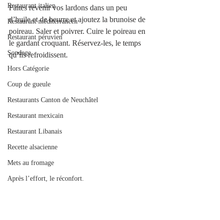
Restaurant italien
Faites revenir vos lardons dans un peu 
d’huile et de beurre et ajoutez la brunoise de 
Restaurant méditerranéen
poireau. Saler et poivrer. Cuire le poireau en 
Restaurant péruvien
le gardant croquant. Réservez-les, le temps 
Sondage
qu’ils refroidissent.
Hors Catégorie
Coup de gueule
Restaurants Canton de Neuchâtel
Restaurant mexicain
Restaurant Libanais
Recette alsacienne
Mets au fromage
Après l’effort, le réconfort.