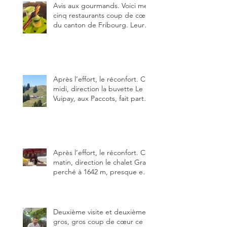
Avis aux gourmands. Voici mes
cinq restaurants coup de cœur
du canton de Fribourg. Leurs
particularités : un très bon
rapport qualité-prix-plaisir.
Alors, ne tardez pas à aller les
visiter !
Après l’effort, le réconfort. Ce
midi, direction la buvette Le
Vuipay, aux Paccots, fait partie
des trois meilleures buvettes
que j’ai visitées du canton de
Fribourg. Pour ne pas dire la
meilleure.
Après l’effort, le réconfort. Ce
matin, direction le chalet Grat
perché à 1642 m, presque en
dessous des Gastlosen. C’est
ma deuxième visite au Chalet
Grat et toujours avec autant
de plaisir.
Deuxième visite et deuxième
gros, gros coup de cœur ce