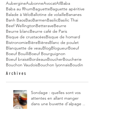
Aubergine
Aubonne
Avocat
Aïl
Baba
Baba au Rhum
Baguette
Baguette apéritive
Balade à Vélo
Ballotine de volaille
Bananes
Banh Baos
Bao
Barmen
Basilic
Basilic Thai
Beef Wellington
Betterave
Beurre
Beurre blanc
Beurre café de Paris
Bisque de crustacées
Bisque de homard
Bistronomie
Bière
Bières
Blanc de poulet
Blanquette de veau
Blog
Blogueur
Boeuf
Boeuf Bouilli
Boeuf Bourguignon
Boeuf braisé
Bordeaux
Boucher
Boucherie
Bouchon Vaudois
Bouchon lyonnais
Boudin
Archives
Sondage : quelles sont vos
attentes en allant manger
dans une buvette d’alpage et,
pour vous, quelle est la
meilleure du canton de
Fribourg ?