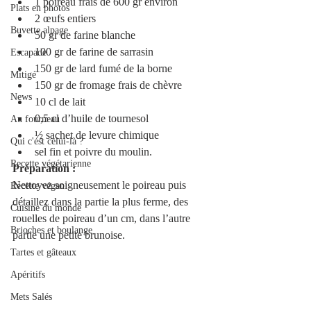
1 poireau frais de 600 gr environ 
Plats en photos
2 œufs entiers
Buvette alpage
50 gr de farine blanche
100 gr de farine de sarrasin
Escapade
150 gr de lard fumé de la borne 
Mitigé
150 gr de fromage frais de chèvre
News
10 cl de lait 
0,5 cl d’huile de tournesol
Au fourneau
½ sachet de levure chimique
Qui c'est celui-là ?
sel fin et poivre du moulin.
Recette végétarienne
Préparation :
Nettoyez soigneusement le poireau puis 
Recette végan
détaillez dans la partie la plus ferme, des 
Cuisine du monde
rouelles de poireau d’un cm, dans l’autre 
Brioches et boulange
partie une petite brunoise. 
Tartes et gâteaux
Apéritifs
Mets Salés