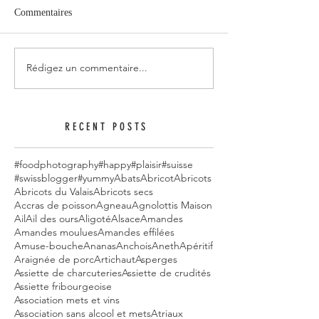
Commentaires
Rédigez un commentaire...
RECENT POSTS
#foodphotography
#happy
#plaisir
#suisse
#swissblogger
#yummy
Abats
Abricot
Abricots
Abricots du Valais
Abricots secs
Accras de poisson
Agneau
Agnolottis Maison
Ail
Ail des ours
Aligoté
Alsace
Amandes
Amandes moulues
Amandes effilées
Amuse-bouche
Ananas
Anchois
Aneth
Apéritif
Araignée de porc
Artichaut
Asperges
Assiette de charcuteries
Assiette de crudités
Assiette fribourgeoise
Association mets et vins
Association sans alcool et mets
Atriaux