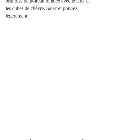
brunoise de poireau tombée avec le lard  et 
les cubes de chèvre. Salez et poivrez 
légèrement.