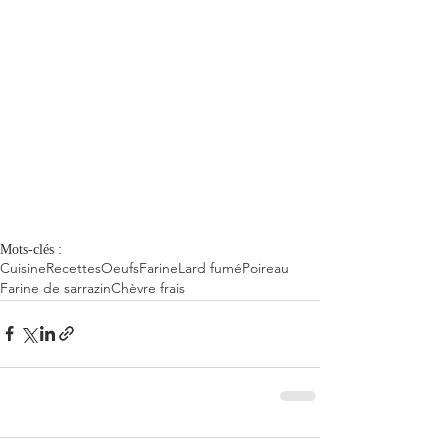
Mots-clés :
Cuisine
Recettes
Oeufs
Farine
Lard fumé
Poireau
Farine de sarrazin
Chèvre frais