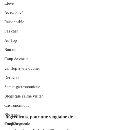
Elevé
Assez élevé
Raisonnable
Pas cher
Au Top
Bon moment
Coup de coeur
Un flop à vite oublier
Décevant
Semie-gastronomique
Blogs que j'aime visiter
Gastronomique
Bistronomie
Ingrédients, pour une vingtaine de 
muffins 
Coup de gueule