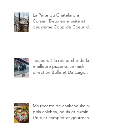
Trois Sapin à Arconciel le 2
juin.
La Pinte du Châtelard à
Corsier. Deuxième visite et
deuxième Coup de Coeur du
blog, pour cette agréable
Pinte, son accueil rare, et sa
très bonne cuisine.
Toujours à la recherche de la
meilleure pizzéria, ce midi
direction Bulle et Da Luigi
Bella Napoli.
Ma recette de chakchouka aux
pois chiches, oeufs et cumin.
Un plat complet et gourmand,
qui peut être aussi bien
en manger au brunch, au
lunch ou au souper. Ma