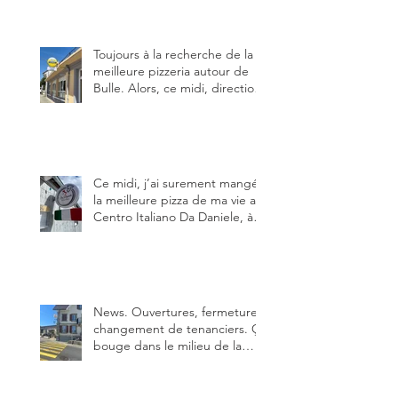
Toujours à la recherche de la
meilleure pizzeria autour de
Bulle. Alors, ce midi, direction
le restaurant le Tivoli, une
adresse qui m’a été conseillée
sur FB et que je ne connaissais
pas.
Ce midi, j’ai surement mangé
la meilleure pizza de ma vie au
Centro Italiano Da Daniele, à
Bulle. Elle était absolument
parfaite.
News. Ouvertures, fermeture,
changement de tenanciers. Ça
bouge dans le milieu de la
restauration dans le canton de
Fribourg. La prochaine
réouverture: l'Auberge des