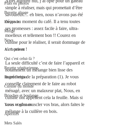
Alors aujourd’hui, j’ai opté pour un gâteau 
Plats en photos
simple à réaliser, mais qui promettait d’être 
Buvette alpage
savoureux… eh bien, nous n’avons pas été 
déçus au moment du café. Il a tenu toutes 
Escapade
ses promesses : assez facile à faire, ultra-
Mitigé
moelleux et tellement bon !! Courez en 
News
cuisine pour le réaliser, il serait dommage de 
s’en priver !
Au fourneau
Qui c'est celui-là ?
La seule difficulté c’est de faire l’appareil et 
Recette végétarienne
notamment un mélange bien lisse des 
ingrédients de la préparation (1). Je vous 
Recette végan
conseille clairement de le faire au robot 
Cuisine du monde
ménagé, avec un malaxeur plat, Nous, en 
Brioches et boulange
cuisine ont appellent cela la feuille. Mais si 
vous voulez muscler vos bras, alors faites le 
Tartes et gâteaux
mélange à la cuillère en bois.  
Apéritifs
Mets Salés