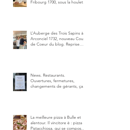
Fribourg 1700, sous la houlette
depuis début février de Julien
Ayer et Victor Moriez le
nouveau chef des lieux.
L’Auberge des Trois Sapins à
Arconciel 1732, nouveau Coup
de Coeur du blog. Reprise
depuis quelques jours (le 2
juin), par Sandra Hayoz et
Sébastien Haas, elle cartonne
déjà.
News. Restaurants.
Ouvertures, fermetures,
changements de gérants, ça
bouge dans le canton et
notamment à Bulle (trois
établissements), La Berra
(deux) et Charmey (un).
La meilleure pizza à Bulle et
alentour. Il vincitore è : pizza
Pistacchiosa, qui se compose