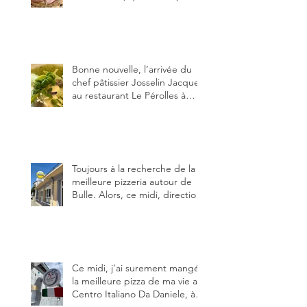
de fior di latte, de mortadelle,
crème de pistache et
stracciatella, dal Centro
Italiano, Da Danielle.
Bonne nouvelle, l’arrivée du
chef pâtissier Josselin Jacquet
au restaurant Le Pérolles à
Fribourg. Info Gault & Millau
Channel.
Toujours à la recherche de la
meilleure pizzeria autour de
Bulle. Alors, ce midi, direction
le restaurant le Tivoli, une
adresse qui m’a été conseillée
sur FB et que je ne connaissais
pas.
Ce midi, j’ai surement mangé
la meilleure pizza de ma vie au
Centro Italiano Da Daniele, à