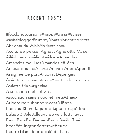
RECENT POSTS
#foodphotography
#happy
#plaisir
#suisse
#swissblogger
#yummy
Abats
Abricot
Abricots
Abricots du Valais
Abricots secs
Accras de poisson
Agneau
Agnolottis Maison
Ail
Ail des ours
Aligoté
Alsace
Amandes
Amandes moulues
Amandes effilées
Amuse-bouche
Ananas
Anchois
Aneth
Apéritif
Araignée de porc
Artichaut
Asperges
Assiette de charcuteries
Assiette de crudités
Assiette fribourgeoise
Association mets et vins
Association sans alcool et mets
Atriaux
Aubergine
Aubonne
Avocat
Aïl
Baba
Baba au Rhum
Baguette
Baguette apéritive
Balade à Vélo
Ballotine de volaille
Bananes
Banh Baos
Bao
Barmen
Basilic
Basilic Thai
Beef Wellington
Betterave
Beurre
Beurre blanc
Beurre café de Paris