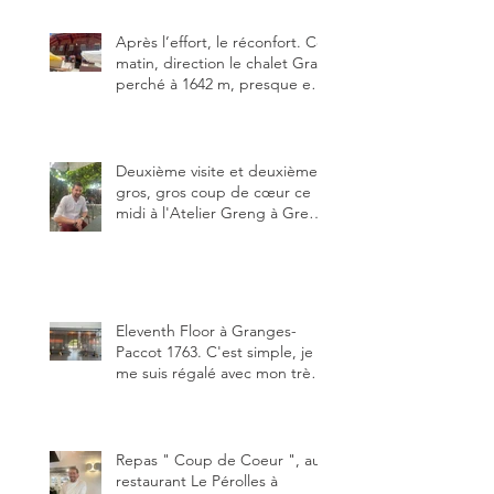
meilleure.
Après l’effort, le réconfort. Ce
matin, direction le chalet Grat
perché à 1642 m, presque en
dessous des Gastlosen. C’est
ma deuxième visite au Chalet
Grat et toujours avec autant
de plaisir.
Deuxième visite et deuxième
gros, gros coup de cœur ce
midi à l'Atelier Greng à Greng
3280, un établissement repris
depuis début avril 2025 par un
jeune couple, Valérie Bieri et
Michel Hojac.
Eleventh Floor à Granges-
Paccot 1763. C'est simple, je
me suis régalé avec mon très
bon smash burger
"Oklahoma" en forma triples.
Un burger que j'ai noté 8,5 sur
10.
Repas " Coup de Coeur ", au
restaurant Le Pérolles à