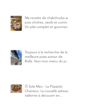
Ma recette de chakchouka aux
pois chiches, oeufs et cumin.
Un plat complet et gourmand,
qui peut être aussi bien
en manger au brunch, au
lunch ou au souper. Ma
recette en photos.
Toujours à la recherche de la
meilleure pizza autour de
Bulle. Voici mon menu du jour
au restaurant Trattoria 2.0, à La
Tour-de-Trême 1635.
Ô Sole Meo - Le Pizzaiolo
Chanteur. La nouvelle adresse
italienne à découvrir en
Gruyère, au Pâquier et profiter
des talents de chanteur du