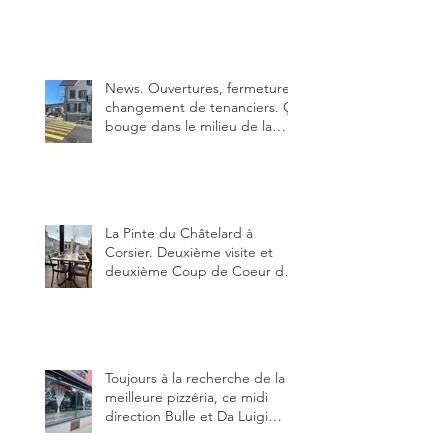
Bulle. Elle était absolument
parfaite.
News. Ouvertures, fermeture,
changement de tenanciers. Ça
bouge dans le milieu de la
restauration dans le canton de
Fribourg. La prochaine
réouverture: l'Auberge des
Trois Sapin à Arconciel le 2
juin.
La Pinte du Châtelard à
Corsier. Deuxième visite et
deuxième Coup de Coeur du
blog, pour cette agréable
Pinte, son accueil rare, et sa
très bonne cuisine.
Toujours à la recherche de la
meilleure pizzéria, ce midi
direction Bulle et Da Luigi
Bella Napoli.