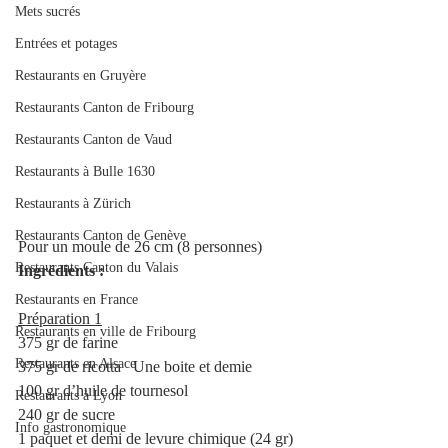
Mets sucrés
Entrées et potages
Restaurants en Gruyère
Restaurants Canton de Fribourg
Restaurants Canton de Vaud
Restaurants à Bulle 1630
Restaurants à Zürich
Restaurants Canton de Genève
Pour un moule de 26 cm (8 personnes)
Restaurants Canton du Valais
Ingrédients :
Restaurants en France
Préparation 1
Restaurants en ville de Fribourg
375 gr de farine
Restaurants en Alsace
375 gr de ricotta   Une boite et demie 
100 gr d’huile de tournesol
Restaurants à Lyon
240 gr de sucre
Info gastronomique
1 paquet et demi de levure chimique (24 gr)