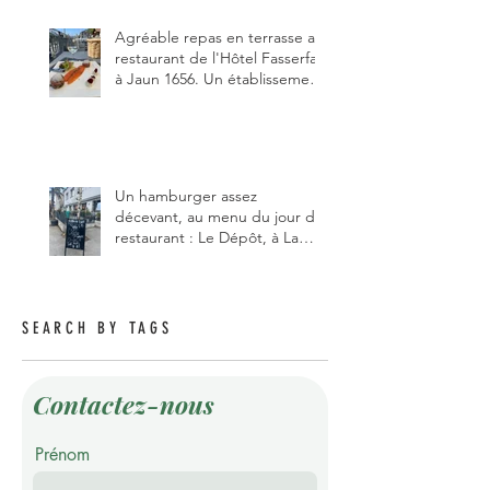
pizzaiolo, et chanteur d'opéra
dans l'âme, en mangeant.
Agréable repas en terrasse au
restaurant de l'Hôtel Fasserfall
à Jaun 1656. Un établissement
qui vient de changer de
gérant et de chef, ce début
d'année.
Un hamburger assez
décevant, au menu du jour du
restaurant : Le Dépôt, à La
Roche 1634.
SEARCH BY TAGS
Contactez-nous
Prénom