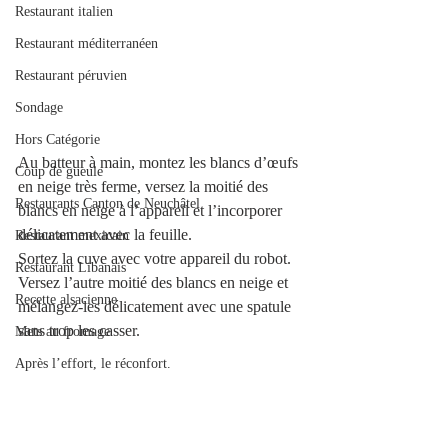
Restaurant italien
Restaurant méditerranéen
Restaurant péruvien
Sondage
Hors Catégorie
Au batteur à main, montez les blancs d’œufs 
Coup de gueule
en neige très ferme, versez la moitié des 
Restaurants Canton de Neuchâtel
blancs en neige à l’appareil et l’incorporer 
délicatement avec la feuille.
Restaurant mexicain
Sortez la cuve avec votre appareil du robot.
Restaurant Libanais
Versez l’autre moitié des blancs en neige et 
Recette alsacienne
mélangez-les délicatement avec une spatule 
sans trop les casser. 
Mets au fromage
Après l’effort, le réconfort.