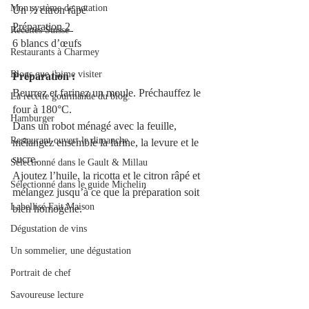
Mon système de notation
Un ½ citron râpé 
Préparation 2 
Recettes Suisse
6 blancs d’œufs
Restaurants à Charmey
Blogs que j'aime visiter
Préparation :
Beurrez et farinez un moule. Préchauffez le 
La recette gourmande du blog.
four à 180°C.
Hamburger
Dans un robot ménagé avec la feuille, 
Restaurant ouvert le dimanche
mélangez ensemble la farine, la levure et le 
sucre.
Sélectionné dans le Gault & Millau
Ajoutez l’huile, la ricotta et le citron râpé et 
Sélectionné dans le guide Michelin
mélangez jusqu’à ce que la préparation soit 
Labellisé Fait Maison
bien homogène.
Dégustation de vins
Un sommelier, une dégustation
Portrait de chef
Savoureuse lecture