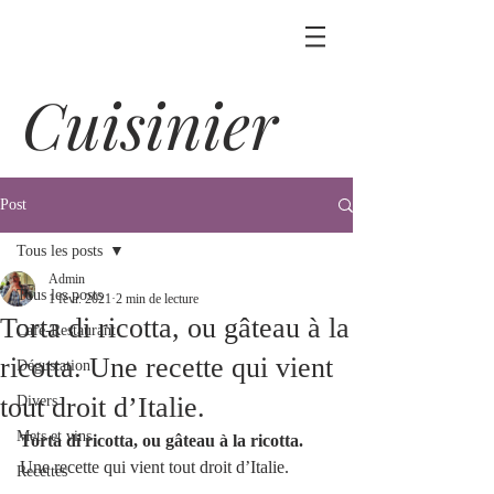
Cuisinier
Post
Tous les posts
Admin
Tous les posts
1 févr. 2021
2 min de lecture
Torta di ricotta, ou gâteau à la
Café-Restaurant
ricotta. Une recette qui vient
Dégustation
tout droit d’Italie.
Divers
Mets et vins
Torta di ricotta, ou gâteau à la ricotta. 
Une recette qui vient tout droit d’Italie.
Recettes