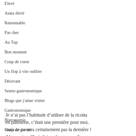
Elevé
Assez élevé
Raisonnable
Pas cher
Au Top
Bon moment
Coup de coeur
Un flop à vite oublier
Décevant
Semie-gastronomique
Blogs que j'aime visiter
Gastronomique
Je n’ai pas l’habitude d’utiliser de la ricotta 
Bistronomie
en pâtisserie, c’était une première pour moi, 
mais ce ne sera certainement pas la dernière !
Coup de gueule