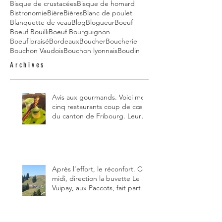
Bisque de crustacées
Bisque de homard
Bistronomie
Bière
Bières
Blanc de poulet
Blanquette de veau
Blog
Blogueur
Boeuf
Boeuf Bouilli
Boeuf Bourguignon
Boeuf braisé
Bordeaux
Boucher
Boucherie
Bouchon Vaudois
Bouchon lyonnais
Boudin
Archives
Avis aux gourmands. Voici mes
cinq restaurants coup de cœur
du canton de Fribourg. Leurs
particularités : un très bon
rapport qualité-prix-plaisir.
Alors, ne tardez pas à aller les
visiter !
Après l’effort, le réconfort. Ce
midi, direction la buvette Le
Vuipay, aux Paccots, fait partie
des trois meilleures buvettes
que j’ai visitées du canton de
Fribourg. Pour ne pas dire la