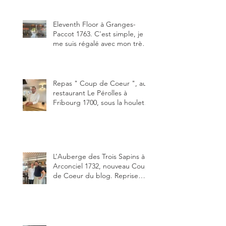
Michel Hojac.
Eleventh Floor à Granges-
Paccot 1763. C'est simple, je
me suis régalé avec mon très
bon smash burger
"Oklahoma" en forma triples.
Un burger que j'ai noté 8,5 sur
10.
Repas " Coup de Coeur ", au
restaurant Le Pérolles à
Fribourg 1700, sous la houlette
depuis début février de Julien
Ayer et Victor Moriez le
nouveau chef des lieux.
L’Auberge des Trois Sapins à
Arconciel 1732, nouveau Coup
de Coeur du blog. Reprise
depuis quelques jours (le 2
juin), par Sandra Hayoz et
Sébastien Haas, elle cartonne
déjà.