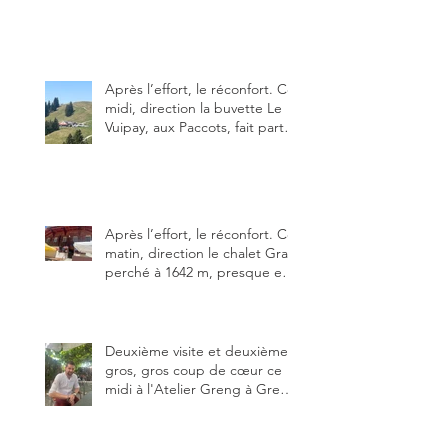
particularités : un très bon
rapport qualité-prix-plaisir.
Alors, ne tardez pas à aller les
visiter !
Après l’effort, le réconfort. Ce
midi, direction la buvette Le
Vuipay, aux Paccots, fait partie
des trois meilleures buvettes
que j’ai visitées du canton de
Fribourg. Pour ne pas dire la
meilleure.
Après l’effort, le réconfort. Ce
matin, direction le chalet Grat
perché à 1642 m, presque en
dessous des Gastlosen. C’est
ma deuxième visite au Chalet
Grat et toujours avec autant
de plaisir.
Deuxième visite et deuxième
gros, gros coup de cœur ce
midi à l'Atelier Greng à Greng
3280, un établissement repris
depuis début avril 2025 par un
jeune couple, Valérie Bieri et