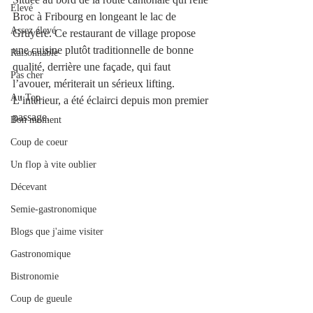
Elevé
Broc à Fribourg en longeant le lac de 
Assez élevé
Gruyère. Ce restaurant de village propose 
une cuisine plutôt traditionnelle de bonne 
Raisonnable
qualité, derrière une façade, qui faut 
Pas cher
l’avouer, mériterait un sérieux lifting. 
Au Top
L’intérieur, a été éclairci depuis mon premier 
passage. 
Bon moment
Coup de coeur
Un flop à vite oublier
Décevant
Semie-gastronomique
Blogs que j'aime visiter
Gastronomique
Bistronomie
Coup de gueule