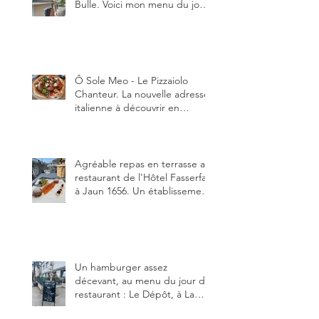
Bulle. Voici mon menu du jour
au restaurant Trattoria 2.0, à La
Tour-de-Trême 1635.
Ô Sole Meo - Le Pizzaiolo
Chanteur. La nouvelle adresse
italienne à découvrir en
Gruyère, au Pâquier et profiter
des talents de chanteur du
pizzaiolo, et chanteur d'opéra
dans l'âme, en mangeant.
Agréable repas en terrasse au
restaurant de l'Hôtel Fasserfall
à Jaun 1656. Un établissement
qui vient de changer de
gérant et de chef, ce début
d'année.
Un hamburger assez
décevant, au menu du jour du
restaurant : Le Dépôt, à La
Roche 1634.