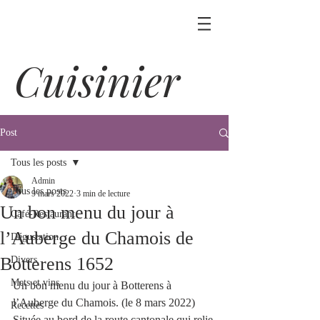
Cuisinier
Post
Tous les posts
Admin
Tous les posts
9 mars 2022
3 min de lecture
Un bon menu du jour à
Café-Restaurant
l’Auberge du Chamois de
Dégustation
Botterens 1652
Divers
Mets et vins
Un bon menu du jour à Botterens à 
l’Auberge du Chamois. (le 8 mars 2022)
Recettes
Située au bord de la route cantonale qui relie 