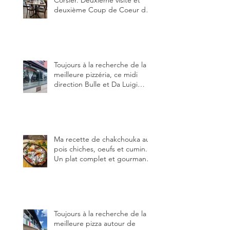
deuxième Coup de Coeur du
blog, pour cette agréable
Pinte, son accueil rare, et sa
très bonne cuisine.
Toujours à la recherche de la
meilleure pizzéria, ce midi
direction Bulle et Da Luigi
Bella Napoli.
Ma recette de chakchouka aux
pois chiches, oeufs et cumin.
Un plat complet et gourmand,
qui peut être aussi bien
en manger au brunch, au
lunch ou au souper. Ma
recette en photos.
Toujours à la recherche de la
meilleure pizza autour de