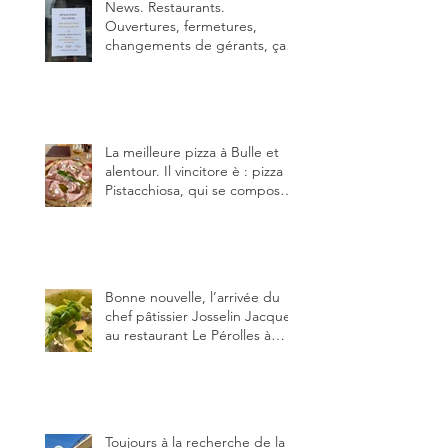
News. Restaurants.
Ouvertures, fermetures,
changements de gérants, ça
bouge dans le canton et
notamment à Bulle (trois
établissements), La Berra
(deux) et Charmey (un).
La meilleure pizza à Bulle et
alentour. Il vincitore è : pizza
Pistacchiosa, qui se compose
de fior di latte, de mortadelle,
crème de pistache et
stracciatella, dal Centro
Italiano, Da Danielle.
Bonne nouvelle, l’arrivée du
chef pâtissier Josselin Jacquet
au restaurant Le Pérolles à
Fribourg. Info Gault & Millau
Channel.
Toujours à la recherche de la