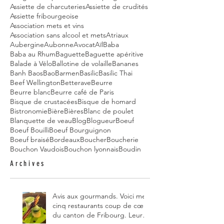
Assiette de charcuteries
Assiette de crudités
Assiette fribourgeoise
Association mets et vins
Association sans alcool et mets
Atriaux
Aubergine
Aubonne
Avocat
Aïl
Baba
Baba au Rhum
Baguette
Baguette apéritive
Balade à Vélo
Ballotine de volaille
Bananes
Banh Baos
Bao
Barmen
Basilic
Basilic Thai
Beef Wellington
Betterave
Beurre
Beurre blanc
Beurre café de Paris
Bisque de crustacées
Bisque de homard
Bistronomie
Bière
Bières
Blanc de poulet
Blanquette de veau
Blog
Blogueur
Boeuf
Boeuf Bouilli
Boeuf Bourguignon
Boeuf braisé
Bordeaux
Boucher
Boucherie
Bouchon Vaudois
Bouchon lyonnais
Boudin
Archives
Avis aux gourmands. Voici mes
cinq restaurants coup de cœur
du canton de Fribourg. Leurs