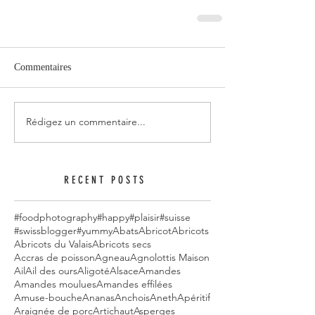
Commentaires
Rédigez un commentaire...
RECENT POSTS
#foodphotography
#happy
#plaisir
#suisse
#swissblogger
#yummy
Abats
Abricot
Abricots
Abricots du Valais
Abricots secs
Accras de poisson
Agneau
Agnolottis Maison
Ail
Ail des ours
Aligoté
Alsace
Amandes
Amandes moulues
Amandes effilées
Amuse-bouche
Ananas
Anchois
Aneth
Apéritif
Araignée de porc
Artichaut
Asperges