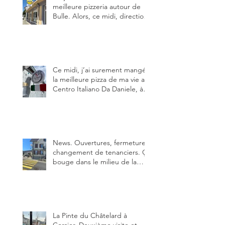
meilleure pizzeria autour de
Bulle. Alors, ce midi, direction
le restaurant le Tivoli, une
adresse qui m’a été conseillée
sur FB et que je ne connaissais
pas.
Ce midi, j’ai surement mangé
la meilleure pizza de ma vie au
Centro Italiano Da Daniele, à
Bulle. Elle était absolument
parfaite.
News. Ouvertures, fermeture,
changement de tenanciers. Ça
bouge dans le milieu de la
restauration dans le canton de
Fribourg. La prochaine
réouverture: l'Auberge des
Trois Sapin à Arconciel le 2
juin.
La Pinte du Châtelard à
Corsier. Deuxième visite et