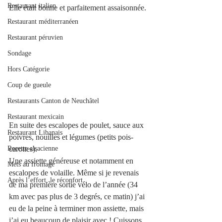
Restaurant italien
Elle était bonne et parfaitement assaisonnée. 
Restaurant méditerranéen
Restaurant péruvien
Sondage
Hors Catégorie
Coup de gueule
Restaurants Canton de Neuchâtel
Restaurant mexicain
En suite des escalopes de poulet, sauce aux 
Restaurant Libanais
poivres, nouilles et légumes (petits pois-
carottes).
Recette alsacienne
Une assiette généreuse et notamment en 
Mets au fromage
escalopes de volaille. Même si je revenais 
Après l’effort, le réconfort.
de ma première sortie vélo de l’année (34 
km avec pas plus de 3 degrés, ce matin) j’ai 
eu de la peine à terminer mon assiette, mais 
j’ai eu beaucoup de plaisir avec ! Cuissons, 