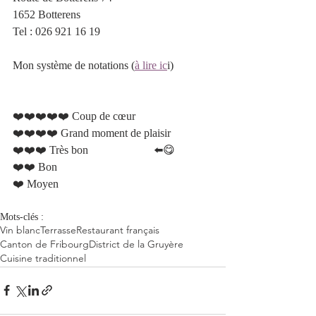
1652 Botterens
Tel : 026 921 16 19
Mon système de notations (
à lire ic
i)
❤️❤️❤️❤️❤️ Coup de cœur 
❤️❤️❤️❤️ Grand moment de plaisir  
❤️❤️❤️ Très bon 			⬅️😋
❤️❤️ Bon 
❤️ Moyen 
Mots-clés :
Vin blanc
Terrasse
Restaurant français
Canton de Fribourg
District de la Gruyère
Cuisine traditionnel