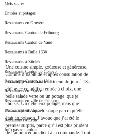
Mets sucrés
Entrées et potages
Restaurants en Gruyère
Restaurants Canton de Fribourg
Restaurants Canton de Vaud
Restaurants à Bulle 1630
Restaurants à Zürich
Une cuisine simple, goûteuse et généreuse. 
Restaurants Canton de Genève
Comme d’habitude et après consultation de 
Restaurants Canton du Valais
la carte, je commande le menu du jour à 18.- 
chf, avec ce midi en entrée à choix, une 
Restaurants en France
belle salade verte ou un potage, que je 
Restaurants en ville de Fribourg
choisis. Un délicieux potage, mais que 
Restaurants en Alsace
j’aurais plutôt appelé soupe parce qu’elle 
était au poisson. J’avoue que j’ai été le 
Restaurants à Lyon
premier surpris, parce qu’il est plus prudent 
Info gastronomique
de l’annoncer au client à la commande. Tout 