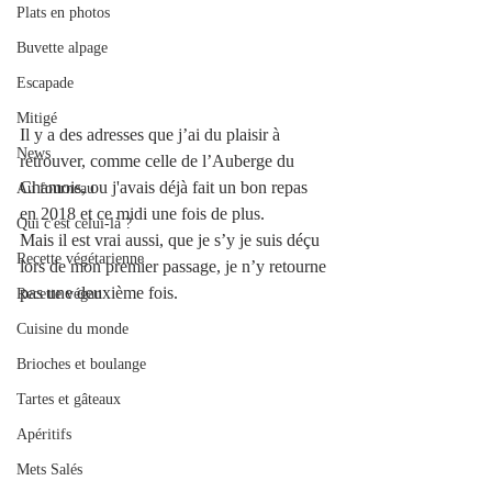
Plats en photos
Buvette alpage
Escapade
Mitigé
Il y a des adresses que j’ai du plaisir à 
News
retrouver, comme celle de l’Auberge du 
Chamois, ou j'avais déjà fait un bon repas 
Au fourneau
en 2018 et ce midi une fois de plus.
Qui c'est celui-là ?
Mais il est vrai aussi, que je s’y je suis déçu 
Recette végétarienne
lors de mon premier passage, je n’y retourne 
pas une deuxième fois.
Recette végan
Cuisine du monde
Brioches et boulange
Tartes et gâteaux
Apéritifs
Mets Salés