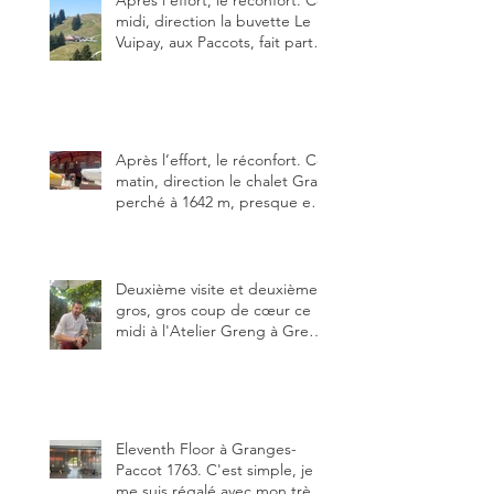
Après l’effort, le réconfort. Ce
midi, direction la buvette Le
Vuipay, aux Paccots, fait partie
des trois meilleures buvettes
que j’ai visitées du canton de
Fribourg. Pour ne pas dire la
meilleure.
Après l’effort, le réconfort. Ce
matin, direction le chalet Grat
perché à 1642 m, presque en
dessous des Gastlosen. C’est
ma deuxième visite au Chalet
Grat et toujours avec autant
de plaisir.
Deuxième visite et deuxième
gros, gros coup de cœur ce
midi à l'Atelier Greng à Greng
3280, un établissement repris
depuis début avril 2025 par un
jeune couple, Valérie Bieri et
Michel Hojac.
Eleventh Floor à Granges-
Paccot 1763. C'est simple, je
me suis régalé avec mon très