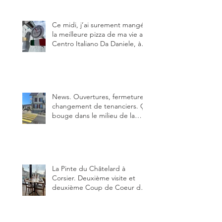
sur FB et que je ne connaissais
pas.
Ce midi, j’ai surement mangé
la meilleure pizza de ma vie au
Centro Italiano Da Daniele, à
Bulle. Elle était absolument
parfaite.
News. Ouvertures, fermeture,
changement de tenanciers. Ça
bouge dans le milieu de la
restauration dans le canton de
Fribourg. La prochaine
réouverture: l'Auberge des
Trois Sapin à Arconciel le 2
juin.
La Pinte du Châtelard à
Corsier. Deuxième visite et
deuxième Coup de Coeur du
blog, pour cette agréable
Pinte, son accueil rare, et sa
très bonne cuisine.