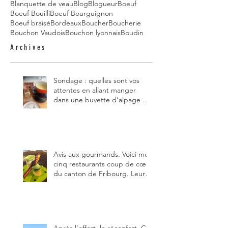
Blanquette de veau
Blog
Blogueur
Boeuf
Boeuf Bouilli
Boeuf Bourguignon
Boeuf braisé
Bordeaux
Boucher
Boucherie
Bouchon Vaudois
Bouchon lyonnais
Boudin
Archives
Sondage : quelles sont vos
attentes en allant manger
dans une buvette d’alpage et,
pour vous, quelle est la
meilleure du canton de
Fribourg ?
Avis aux gourmands. Voici mes
cinq restaurants coup de cœur
du canton de Fribourg. Leurs
particularités : un très bon
rapport qualité-prix-plaisir.
Alors, ne tardez pas à aller les
visiter !