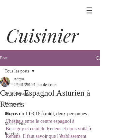
Cuisinier
Post
Tous les posts
Admin
Tous les posts
25 juil. 2016
1 min de lecture
Centre Espagnol Asturien à
Café-Restaurant
Renens
Dégustation
Repas du 1.03.16 à midi, deux personnes.
Divers
J’hésitais entre le centre espagnol à 
Mets et vins
Bussigny et celui de Renens et nous voilà à 
Recettes
Renens. Il faut savoir que l’établissement 