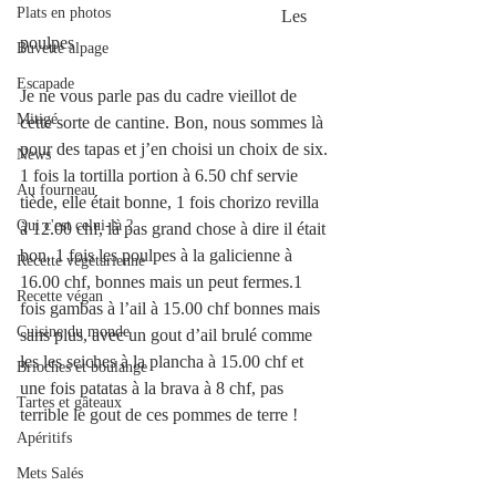
Plats en photos
                                                           Les 
poulpes
Buvette alpage
Escapade
Je ne vous parle pas du cadre vieillot de 
Mitigé
cette sorte de cantine. Bon, nous sommes là 
pour des tapas et j’en choisi un choix de six. 
News
1 fois la tortilla portion à 6.50 chf servie 
Au fourneau
tiède, elle était bonne, 1 fois chorizo revilla 
Qui c'est celui-là ?
à 12.00 chf, là pas grand chose à dire il était 
bon. 1 fois les poulpes à la galicienne à 
Recette végétarienne
16.00 chf, bonnes mais un peut fermes.1 
Recette végan
fois gambas à l’ail à 15.00 chf bonnes mais 
Cuisine du monde
sans plus, avec un gout d’ail brulé comme 
les les seiches à la plancha à 15.00 chf et 
Brioches et boulange
une fois patatas à la brava à 8 chf, pas 
Tartes et gâteaux
terrible le gout de ces pommes de terre !
Apéritifs
Mets Salés