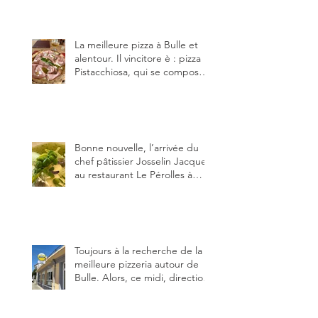
établissements), La Berra
(deux) et Charmey (un).
La meilleure pizza à Bulle et
alentour. Il vincitore è : pizza
Pistacchiosa, qui se compose
de fior di latte, de mortadelle,
crème de pistache et
stracciatella, dal Centro
Italiano, Da Danielle.
Bonne nouvelle, l’arrivée du
chef pâtissier Josselin Jacquet
au restaurant Le Pérolles à
Fribourg. Info Gault & Millau
Channel.
Toujours à la recherche de la
meilleure pizzeria autour de
Bulle. Alors, ce midi, direction
le restaurant le Tivoli, une
adresse qui m’a été conseillée