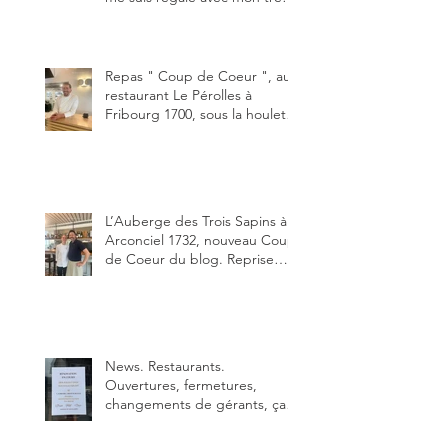
bon smash burger
"Oklahoma" en forma triples.
Un burger que j'ai noté 8,5 sur
10.
Repas " Coup de Coeur ", au
restaurant Le Pérolles à
Fribourg 1700, sous la houlette
depuis début février de Julien
Ayer et Victor Moriez le
nouveau chef des lieux.
L’Auberge des Trois Sapins à
Arconciel 1732, nouveau Coup
de Coeur du blog. Reprise
depuis quelques jours (le 2
juin), par Sandra Hayoz et
Sébastien Haas, elle cartonne
déjà.
News. Restaurants.
Ouvertures, fermetures,
changements de gérants, ça
bouge dans le canton et
notamment à Bulle (trois