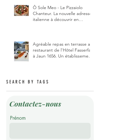
Ô Sole Meo - Le Pizzaiolo
Chanteur. La nouvelle adresse
italienne à découvrir en
Gruyère, au Pâquier et profiter
des talents de chanteur du
pizzaiolo, et chanteur d'opéra
dans l'âme, en mangeant.
Agréable repas en terrasse au
restaurant de l'Hôtel Fasserfall
à Jaun 1656. Un établissement
qui vient de changer de
gérant et de chef, ce début
d'année.
SEARCH BY TAGS
Contactez-nous
Prénom