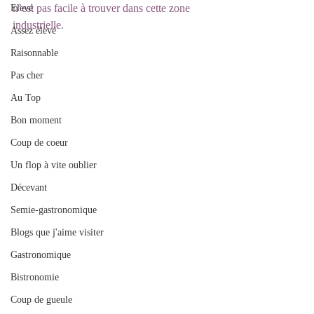
n’est pas facile à trouver dans cette zone 
Elevé
industrielle.
Assez élevé
Raisonnable
Pas cher
Au Top
Bon moment
Coup de coeur
Un flop à vite oublier
Décevant
Semie-gastronomique
Blogs que j'aime visiter
Gastronomique
Bistronomie
Coup de gueule