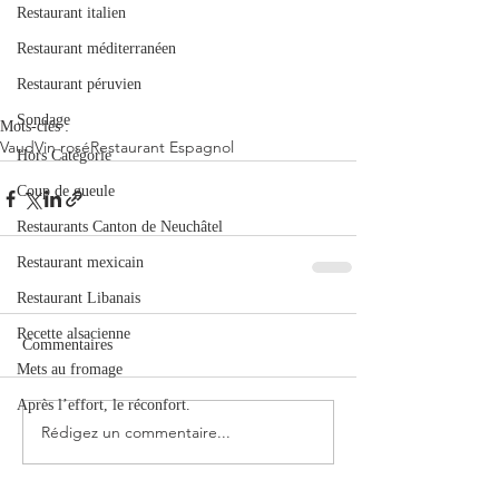
Restaurant italien
Restaurant méditerranéen
Restaurant péruvien
Sondage
Mots-clés :
Vaud
Vin rosé
Restaurant Espagnol
Hors Catégorie
Coup de gueule
Restaurants Canton de Neuchâtel
Restaurant mexicain
Restaurant Libanais
Recette alsacienne
Commentaires
Mets au fromage
Après l’effort, le réconfort.
Rédigez un commentaire...