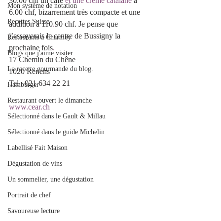
30.00 chf un café 
et une
crème catalane
 à 
Mon système de notation
6.00 chf, bizarrement très compacte et une 
Recettes Suisse
addition à 110
.
90 chf. Je pense que 
j’essayerais le centre de Bussigny la 
Restaurants à Charmey
prochaine fois
.
Blogs que j'aime visiter
17 Chemin du Chêne
La recette gourmande du blog.
1020 Renens
Tel : 021 634 22 21
Hamburger
Restaurant ouvert le dimanche
www.cear.ch
Sélectionné dans le Gault & Millau
Sélectionné dans le guide Michelin
Labellisé Fait Maison
Dégustation de vins
Un sommelier, une dégustation
Portrait de chef
Savoureuse lecture