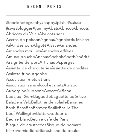
RECENT POSTS
#foodphotography
#happy
#plaisir
#suisse
#swissblogger
#yummy
Abats
Abricot
Abricots
Abricots du Valais
Abricots secs
Accras de poisson
Agneau
Agnolottis Maison
Ail
Ail des ours
Aligoté
Alsace
Amandes
Amandes moulues
Amandes effilées
Amuse-bouche
Ananas
Anchois
Aneth
Apéritif
Araignée de porc
Artichaut
Asperges
Assiette de charcuteries
Assiette de crudités
Assiette fribourgeoise
Association mets et vins
Association sans alcool et mets
Atriaux
Aubergine
Aubonne
Avocat
Aïl
Baba
Baba au Rhum
Baguette
Baguette apéritive
Balade à Vélo
Ballotine de volaille
Bananes
Banh Baos
Bao
Barmen
Basilic
Basilic Thai
Beef Wellington
Betterave
Beurre
Beurre blanc
Beurre café de Paris
Bisque de crustacées
Bisque de homard
Bistronomie
Bière
Bières
Blanc de poulet