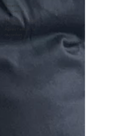
Recette
alsacienne
Mets au fromage
Après l’effort, le
réconfort.