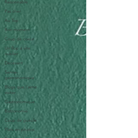
Raisonnable
Pas cher
Au Top
Bon moment
Coup de coeur
Un flop à vite
oublier
Décevant
Semie-
gastronomique
Blogs que j'aime
visiter
Gastronomique
Bistronomie
Coup de gueule
Plats en photos