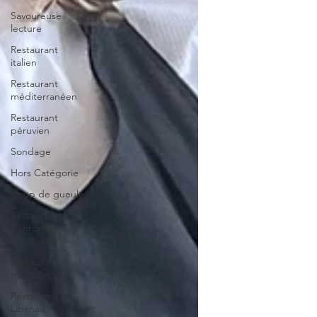
Savoureuse
lecture
Restaurant
italien
Restaurant
méditerranéen
Restaurant
péruvien
Sondage
Hors Catégorie
Coup de gueule
Restaurants
Canton de
Neuchâtel
Restaurant
mexicain
Restaurant
Libanais