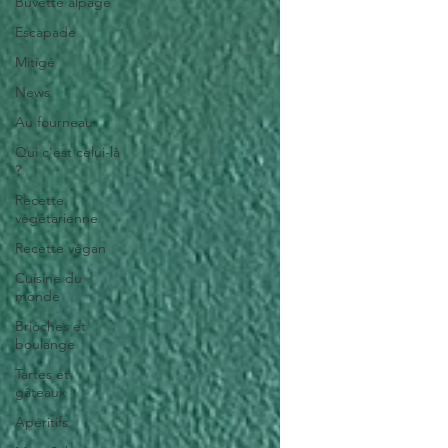
Buvette alpage
Escapade
Mitigé
News
Au fourneau
Qui c'est celui-là
?
Recette
végétarienne
Recette végan
Cuisine du
monde
Brioches et
boulange
Tartes et
gâteaux
Apéritifs