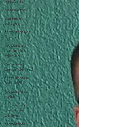
Mets Salés
Mets sucrés
Entrées et
potages
Restaurants en
Gruyère
Restaurants
Canton de
Fribourg
Restaurants
Canton de Vaud
Restaurants à
Bulle 1630
Restaurants à
Zürich
Restaurants
Canton de
Genève
Restaurants