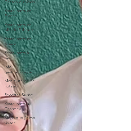
Canton du Valais
Restaurants en
France
Restaurants en
ville de Fribourg
Restaurants en
Alsace
Restaurants à
Lyon
Info
gastronomique
Mon système de
notation
Recettes Suisse
Restaurants à
Charmey
Blogs que j'aime
visiter