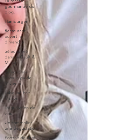
La recette
gourmande du
blog.
Hamburger
Restaurant
ouvert le
dimanche
Sélectionné
dans le Gault &
Millau
Sélectionné
dans le guide
Michelin
Labellisé Fait
Maison
Dégustation de
vins
Un sommelier,
une dégustation
Portrait de chef