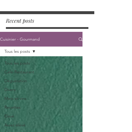
Recent posts
Cuisinier - Gourmand
Tous les posts
Tous les posts
Café-Restaurant
Dégustation
Divers
Mets et vins
Recettes
Elevé
Assez élevé