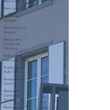
Mets Salés
Mets sucrés
Entrées et
potages
Restaurants en
Gruyère
Restaurants
Canton de
Fribourg
Restaurants
Canton de Vaud
Restaurants à
Bulle 1630
Restaurants à
Zürich
Restaurants
Canton de
Genève
Restaurants