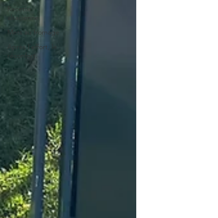
Recette
alsacienne
Mets au fromage
Après l’effort, le
réconfort.