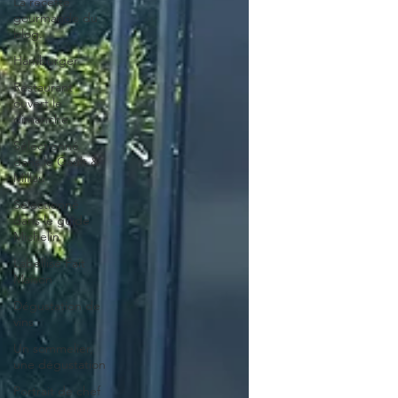
La recette
gourmande du
blog.
Hamburger
Restaurant
ouvert le
dimanche
Sélectionné
dans le Gault &
Millau
Sélectionné
dans le guide
Michelin
Labellisé Fait
Maison
Dégustation de
vins
Un sommelier,
une dégustation
Portrait de chef