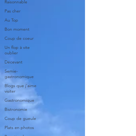
Raisonnable
Pas cher
Au Top
Bon moment
Coup de coeur
Un flop à vite
oublier
Décevant
Semie-
gastronomique
Blogs que j'aime
visiter
Gastronomique
Bistronomie
Coup de gueule
Plats en photos