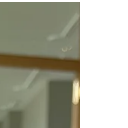
l’Auberge de Lavaux, un restaurant qui a
rouvert ses portes le 28 janvier, avec de
nouveaux tenanciers : Vincent Buquet et
Loic Anicet, deux amis de longue date. Je
ne vais pas vous faire l’historique de
l’Auberge de Lavaux, les gourmands
n’ont pas oublié la succession de bons
chefs qui y ont travaillé et notamment
Jacky Vuil