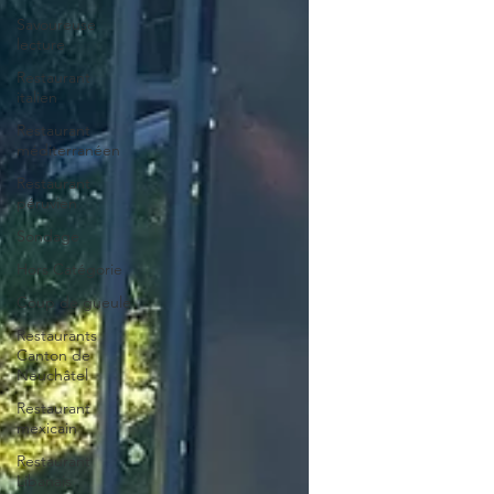
Savoureuse
lecture
Restaurant
italien
Restaurant
méditerranéen
Restaurant
péruvien
Sondage
Hors Catégorie
Coup de gueule
Restaurants
Canton de
Neuchâtel
Restaurant
mexicain
Restaurant
Libanais