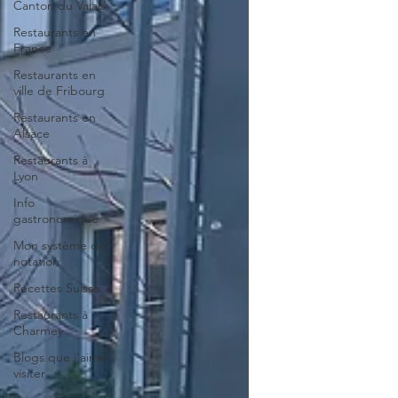
Canton du Valais
Restaurants en
France
Restaurants en
ville de Fribourg
Restaurants en
Alsace
Restaurants à
Lyon
Info
gastronomique
Mon système de
notation
Recettes Suisse
Restaurants à
Charmey
Blogs que j'aime
visiter