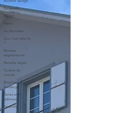
Buvette alpage
Escapade
Mitigé
News
Au fourneau
Qui c'est celui-là
?
Recette
végétarienne
Recette végan
Cuisine du
monde
Brioches et
boulange
Tartes et
gâteaux
Apéritifs