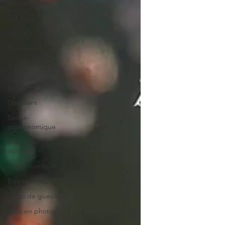
Raisonnable
Pas cher
Au Top
Bon moment
Coup de coeur
Un flop à vite
oublier
Décevant
Semie-
gastronomique
Blogs que j'aime
visiter
Gastronomique
Bistronomie
Coup de gueule
Plats en photos