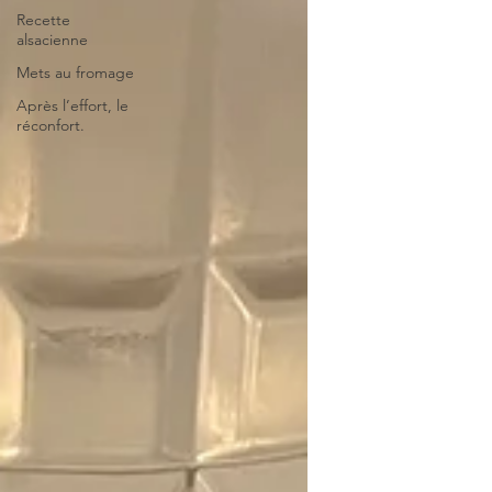
Recette
alsacienne
Mets au fromage
Après l’effort, le
réconfort.