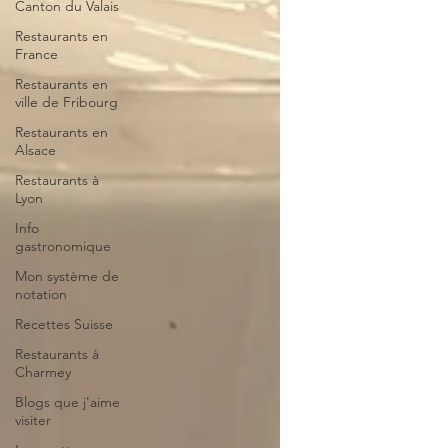
Canton du Valais
Restaurants en
France
Restaurants en
ville de Fribourg
Restaurants en
Alsace
Restaurants à
Lyon
Info
gastronomique
Mon système de
notation
Recettes Suisse
Restaurants à
Charmey
Blogs que j'aime
visiter