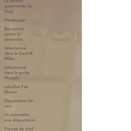
La recette
gourmande du
blog.
Hamburger
Restaurant
ouvert le
dimanche
Sélectionné
dans le Gault &
Millau
Sélectionné
dans le guide
Michelin
Labellisé Fait
Maison
Dégustation de
vins
Un sommelier,
une dégustation
Portrait de chef