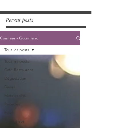
Recent posts
Cuisinier - Gourmand
Tous les posts
Tous les posts
Café-Restaurant
Dégustation
Divers
Mets et vins
Recettes
Elevé
Assez élevé