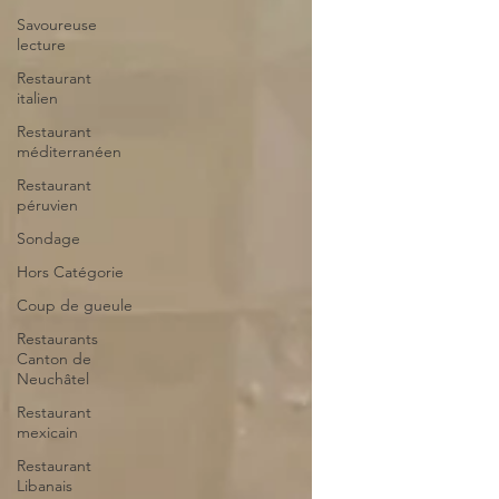
Savoureuse
lecture
Restaurant
italien
Restaurant
méditerranéen
Restaurant
péruvien
Sondage
Hors Catégorie
Coup de gueule
Restaurants
Canton de
Neuchâtel
Restaurant
mexicain
Restaurant
Libanais