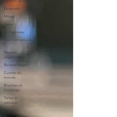
Buvette alpage
Escapade
Mitigé
News
Au fourneau
Qui c'est celui-là
?
Recette
végétarienne
Recette végan
Cuisine du
monde
Brioches et
boulange
Tartes et
gâteaux
Apéritifs