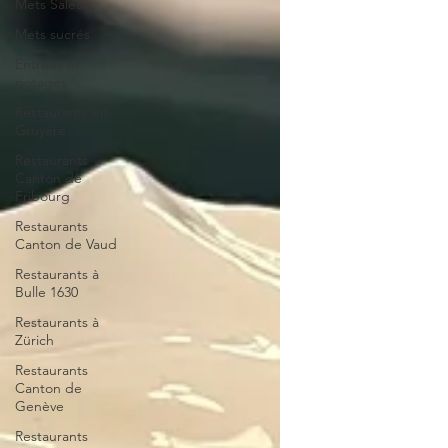
Mets Salés
Mets sucrés
Entrées et
potages
Restaurants en
Gruyère
Restaurants
Canton de
Fribourg
Restaurants
Canton de Vaud
Restaurants à
Bulle 1630
Restaurants à
Zürich
Restaurants
Canton de
Genève
Restaurants