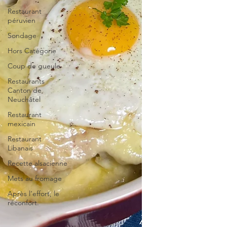
Restaurant
péruvien
Sondage
Hors Catégorie
Coup de gueule
Restaurants
Canton de
Neuchâtel
Restaurant
mexicain
Restaurant
Libanais
Recette alsacienne
Mets au fromage
Après l’effort, le
réconfort.