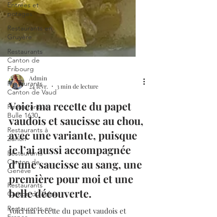
Entrées et
potages
Restaurants en
Gruyère
Restaurants
Canton de
Fribourg
Restaurants
Canton de Vaud
Admin
Restaurants à
24 févr.
3 min de lecture
Bulle 1630
Voici ma recette du papet
Restaurants à
Zürich
vaudois et saucisse au chou,
Restaurants
avec une variante, puisque
Canton de
je l’ai aussi accompagnée
Genève
d’une saucisse au sang, une
Restaurants
Canton du Valais
première pour moi et une
Restaurants en
belle découverte.