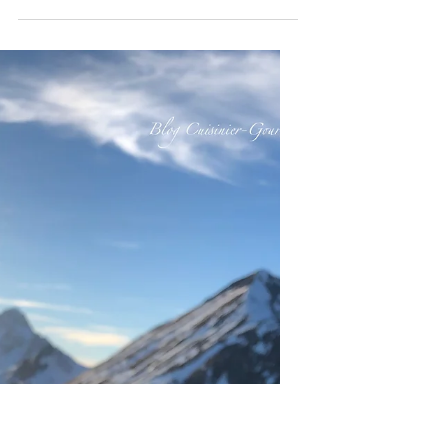
9 juin 2022
2 min de lecture
Recette de pâte à bricelets
sucrée, du Pays d’Enhaut de
Frédéric Ziörzen, Le Vieux
Chalet à Crésuz.
Photo Vieux Chalet Recette de pâte à
bricelets sucrée du Pays d’Enhaut de
Frédéric Ziörzen. Hotel- Restaurants, Le
Vieux Chalet à Crésuz...