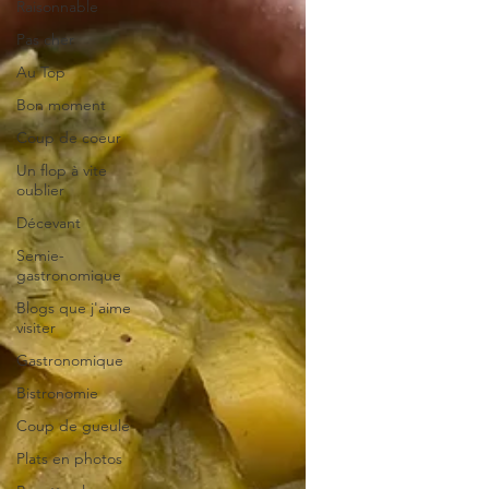
Raisonnable
Pas cher
Au Top
Bon moment
Coup de coeur
Un flop à vite
oublier
Décevant
Semie-
gastronomique
Blogs que j'aime
visiter
Gastronomique
Bistronomie
Coup de gueule
Plats en photos