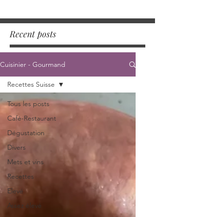
Recent posts
Cuisinier - Gourmand
Recettes Suisse
Tous les posts
Café-Restaurant
Dégustation
Divers
Mets et vins
Recettes
Elevé
Assez élevé