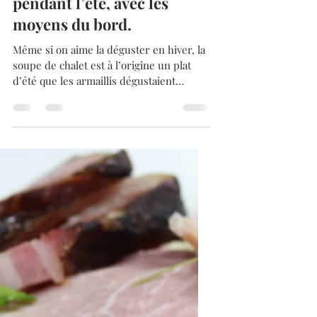
La soupe du chalet, une
recette née sur les alpages
fribourgeois. Elle
permettait aux armaillis qui
étaient rarement ravitaillés
en légumes, de se nourrir
pendant l’été, avec les
moyens du bord.
Même si on aime la déguster en hiver, la
soupe de chalet est à l’origine un plat
d’été que les armaillis dégustaient
pendant leur saison...