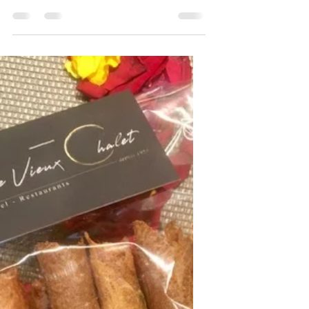
plat emblématique du
Canton de Fribourg et de la
Gruyère. Plus local que ça,
c’est difficile de faire !
Recette en photos et vidéo.
Plus local que ça, c’est difficile de faire !
Un plat emblématique du Canton de
Fribourg et de la Gruyère bien sûr.
L’assiette...