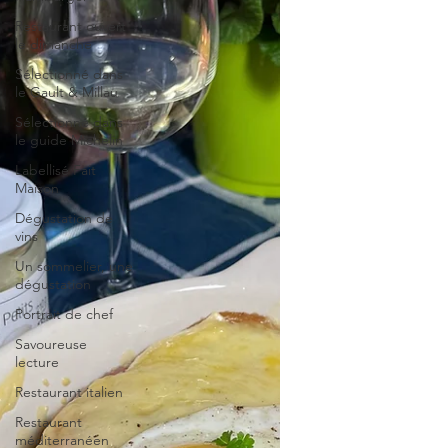
Restaurant ouvert
le dimanche
Sélectionné dans
le Gault & Millau
Sélectionné dans
le guide Michelin
Labellisé Fait
Maison
Dégustation de
vins
Un sommelier, une
dégustation
Portrait de chef
Savoureuse
lecture
Restaurant italien
Restaurant
méditerranéen