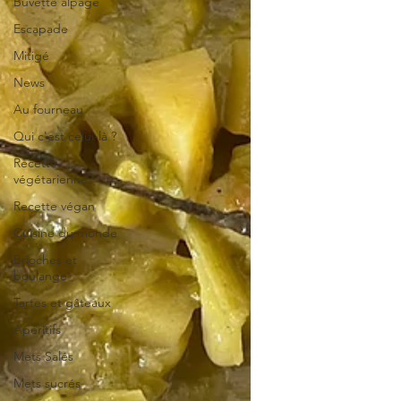
Buvette alpage
Escapade
Mitigé
News
Au fourneau
Qui c'est celui-là ?
Recette
végétarienne
Recette végan
Cuisine du monde
Brioches et
boulange
Tartes et gâteaux
Apéritifs
Mets Salés
Mets sucrés