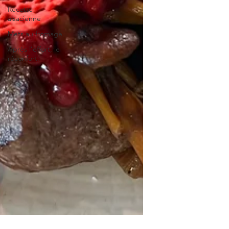
Recette
alsacienne
Mets au fromage
Après l’effort, le
réconfort.