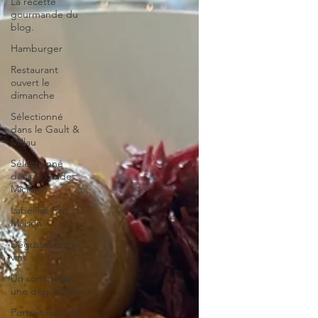
La recette
gourmande du
blog.
Hamburger
Restaurant
ouvert le
dimanche
Sélectionné
dans le Gault &
Millau
Sélectionné
dans le guide
Michelin
Labellisé Fait
Maison
Dégustation de
vins
Un sommelier,
une dégustation
Portrait de chef