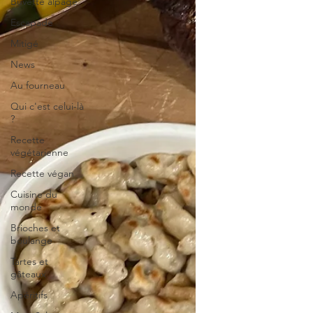
Buvette alpage
Escapade
Mitigé
News
Au fourneau
Qui c'est celui-là
?
Recette
végétarienne
Recette végan
Cuisine du
monde
Brioches et
boulange
Tartes et
gâteaux
Apéritifs