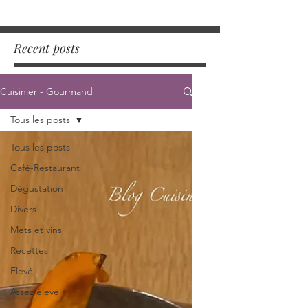
Recent posts
Cuisinier - Gourmand
Tous les posts
Tous les posts
Café-Restaurant
Dégustation
Divers
Mets et vins
Recettes
Elevé
Assez élevé