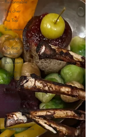
Raisonnable
Pas cher
Au Top
Bon moment
Coup de coeur
Un flop à vite
oublier
Décevant
Semie-
gastronomique
Blogs que j'aime
visiter
Gastronomique
Bistronomie
Coup de gueule
Plats en photos