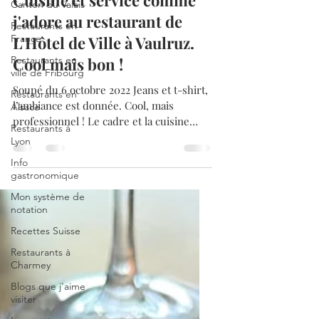
Canton du Valais
Cuisine et service comme
Restaurants en
France
j'adore au restaurant de
Restaurants en
L'Hôtel de Ville à Vaulruz.
ville de Fribourg
Cool mais bon !
Restaurants en
Alsace
Soupé du 6 octobre 2022 Jeans et t-shirt,
Restaurants à
l’ambiance est donnée. Cool, mais
Lyon
professionnel ! Le cadre et la cuisine
Info
sont ceux d’un bistrot...
gastronomique
Mon système de
notation
Recettes Suisse
Restaurants à
Charmey
Blogs que j'aime
visiter