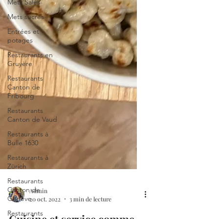
Mets Salés
Mets sucrés
Entrées et
potages
Restaurants en
Gruyère
Restaurants
Canton de
Fribourg
Restaurants
Canton de Vaud
Restaurants à
Bulle 1630
Restaurants à
Zürich
Restaurants
Canton de
Genève
Admin
Restaurants
20 oct. 2022
3 min de lecture