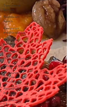
Savoureuse
lecture
Restaurant
italien
Restaurant
méditerranéen
Restaurant
péruvien
Sondage
Hors Catégorie
Coup de gueule
Restaurants
Canton de
Neuchâtel
Restaurant
mexicain
Restaurant
Libanais