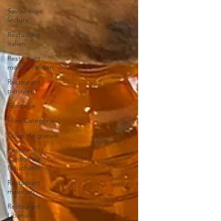
Savoureuse
lecture
Restaurant
italien
Restaurant
méditerranéen
Restaurant
péruvien
Sondage
Hors Catégorie
Coup de gueule
Restaurants
Canton de
Neuchâtel
Restaurant
mexicain
Restaurant
Libanais