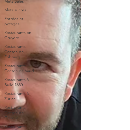
Mets Salés
Mets sucrés
Entrées et
potages
Restaurants en
Gruyère
Restaurants
Canton de
Fribourg
Restaurants
Canton de Vaud
Restaurants à
Bulle 1630
Restaurants à
Zürich
Restaurants
Canton de
Genève
Restaurants