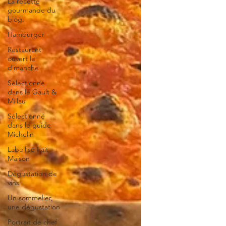
La recette
gourmande du
blog.
Hamburger
Restaurant
ouvert le
dimanche
Sélectionné
dans le Gault &
Millau
Sélectionné
dans le guide
Michelin
Labellisé Fait
Maison
Dégustation de
vins
Un sommelier,
une dégustation
Portrait de chef