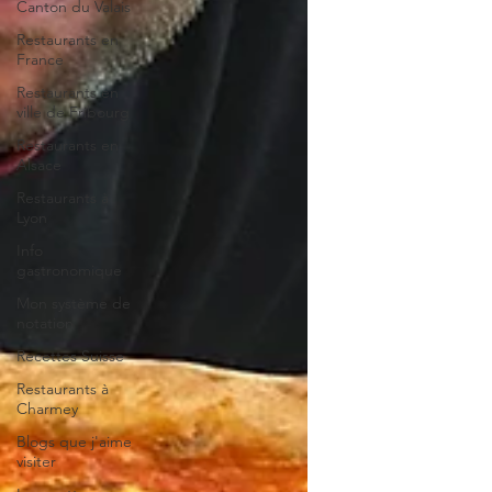
Canton du Valais
Restaurants en
France
Restaurants en
ville de Fribourg
Restaurants en
Alsace
Restaurants à
Lyon
Info
gastronomique
Mon système de
notation
Recettes Suisse
Restaurants à
Charmey
Blogs que j'aime
visiter