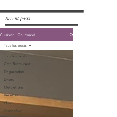
Recent posts
Cuisinier - Gourmand
Tous les posts
Tous les posts
Café-Restaurant
Dégustation
Divers
Mets et vins
Recettes
Elevé
Assez élevé