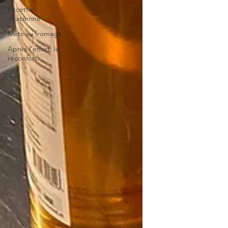
Recette
alsacienne
Mets au fromage
Après l’effort, le
réconfort.