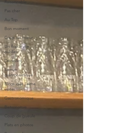
Raisonnable
Pas cher
Au Top
Bon moment
Coup de coeur
Un flop à vite
oublier
Décevant
Semie-
gastronomique
Blogs que j'aime
visiter
Gastronomique
Bistronomie
Coup de gueule
Plats en photos