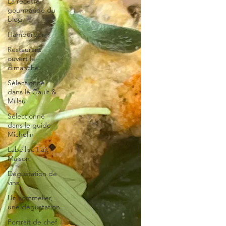
La recette
gourmande du
blog.
Hamburger
Restaurant
ouvert le
dimanche
Sélectionné
dans le Gault &
Millau
Sélectionné
dans le guide
Michelin
Labellisé Fait
Maison
Dégustation de
vins
Un sommelier,
une dégustation
Portrait de chef