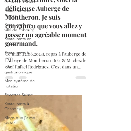
Canton du Valais
Lausanne, nichée dans un
Restaurants en
écrin de verdure, voici la
France
délicieuse Auberge de
Restaurants en
ville de Fribourg
Montheron. Je suis
Restaurants en
convaincu que vous allez y
Alsace
passer un agréable moment
Restaurants à
Lyon
gourmand.
Info
Ce midi (12.06.2024), repas à l’Auberge de
gastronomique
l’Abbaye de Montheron 16 G & M, chez le
Mon système de
chef Rafael Rodriguez. C’est dans un
notation
magnifique écrin...
Recettes Suisse
Restaurants à
Charmey
Blogs que j'aime
visiter