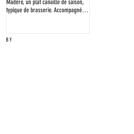
Voici ma recette des pieds de porc au
Madère, un plat canaille de saison,
typique de brasserie. Accompagné
d'un bon rösti maison bien
croustillant, c'est juste un régal !
BY
Eric M.