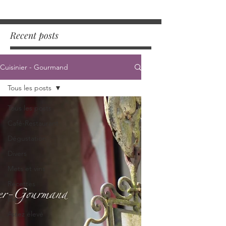
Recent posts
Cuisinier - Gourmand
Tous les posts
Tous les posts
Café-Restaurant
Dégustation
Divers
Mets et vins
Recettes
Elevé
Assez élevé