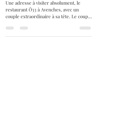
et deuxième Super Coup de
Coeur pour Ô33 à
Avenches. Bravo !
Une adresse à visiter absolument, le
restaurant Ô33 à Avenches, avec un
couple extraordinaire à sa tête. Le couple
Joeffrey Fraiche et de...