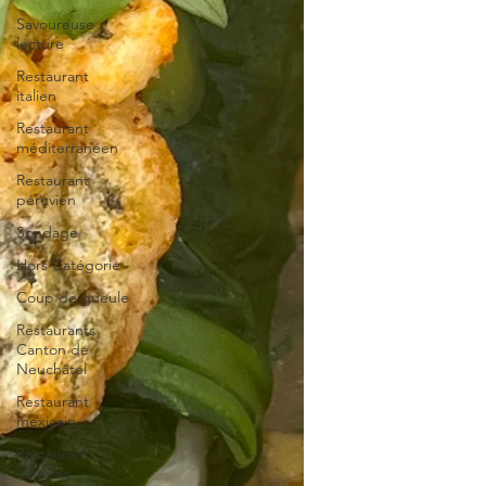
Savoureuse
lecture
Restaurant
italien
Restaurant
méditerranéen
Restaurant
péruvien
Sondage
Hors Catégorie
Coup de gueule
Restaurants
Canton de
Neuchâtel
Restaurant
mexicain
Restaurant
Libanais