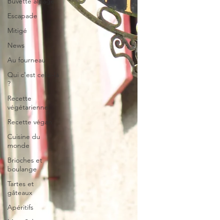
Buvette alpage
Escapade
Mitigé
News
Au fourneau
Qui c'est celui-là
?
Recette
végétarienne
Recette végan
Cuisine du
monde
Brioches et
boulange
Tartes et
gâteaux
Apéritifs