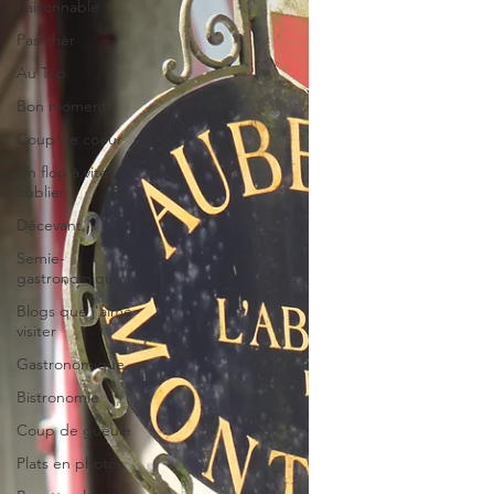
Raisonnable
Pas cher
Au Top
Bon moment
Coup de coeur
Un flop à vite
oublier
Décevant
Semie-
gastronomique
Blogs que j'aime
visiter
Gastronomique
Bistronomie
Coup de gueule
Plats en photos