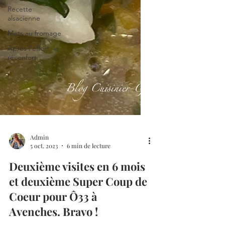
Recette
alsacienne
Mets au fromage
Après l’effort, le
réconfort.
Admin
5 oct. 2023
6 min de lecture
Deuxième visites en 6 mois