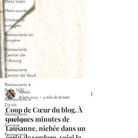
Mets Salés
Mets sucrés
Entrées et
potages
Restaurants en
Gruyère
Restaurants
Canton de
Fribourg
Restaurants
Canton de Vaud
Restaurants à
Bulle 1630
Restaurants à
Zürich
Admin
Restaurants
18 juin 2024
4 min de lecture
Canton de
Genève
Coup de Cœur du blog. À
Restaurants
quelques minutes de