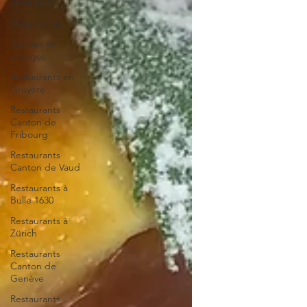
Mets Salés
Mets sucrés
Entrées et
potages
Restaurants en
Gruyère
Restaurants
Canton de
Fribourg
Restaurants
Canton de Vaud
Restaurants à
Bulle 1630
Restaurants à
Zürich
Restaurants
Canton de
Genève
Restaurants