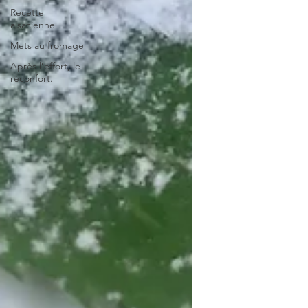
Recette
alsacienne
Mets au fromage
Après l’effort, le
réconfort.