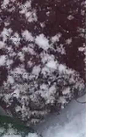
Savoureuse
lecture
Restaurant
italien
Restaurant
méditerranéen
Restaurant
péruvien
Sondage
Hors Catégorie
Coup de gueule
Restaurants
Canton de
Neuchâtel
Restaurant
mexicain
Restaurant
Libanais