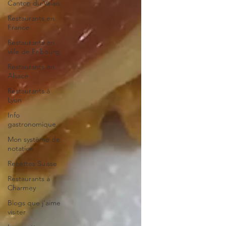
Canton du Valais
Restaurants en
France
Restaurants en
ville de Fribourg
Restaurants en
Alsace
Restaurants à
Lyon
Info
gastronomique
Mon système de
notation
Recettes Suisse
Restaurants à
Charmey
Blogs que j'aime
visiter