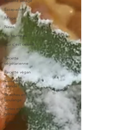
Buvette alpage
Escapade
Mitigé
News
Au fourneau
Qui c'est celui-là
?
Recette
végétarienne
Recette végan
Cuisine du
monde
Brioches et
boulange
Tartes et
gâteaux
Apéritifs