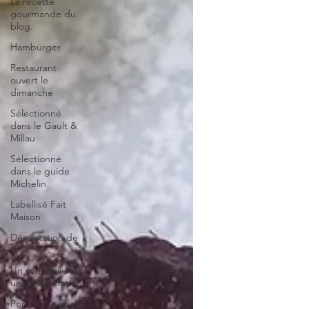
La recette
gourmande du
blog.
Hamburger
Restaurant
ouvert le
dimanche
Sélectionné
dans le Gault &
Millau
Sélectionné
dans le guide
Michelin
Labellisé Fait
Maison
Dégustation de
vins
Un sommelier,
une dégustation
Portrait de chef