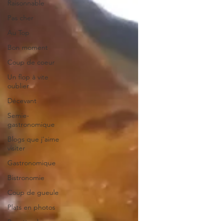
Raisonnable
Pas cher
Au Top
Bon moment
Coup de coeur
Un flop à vite
oublier
Décevant
Semie-
gastronomique
Blogs que j'aime
visiter
Gastronomique
Bistronomie
Coup de gueule
Plats en photos