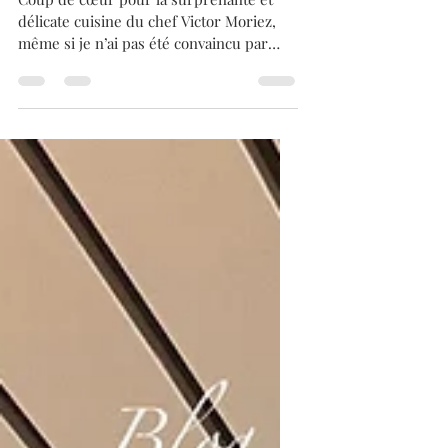
Coup de cœur pour la surprenante et
délicate cuisine du chef Victor Moriez,
même si je n’ai pas été convaincu par
tous les plats et coup de cœur pour
l’équipe de salle, très professionnel, sous
la direction de Julien Ayer. Repas du
21.06 2026, pour une ouverture spéciale,
le dimanche midi. Ce midi, j’ai eu
l’occasion de passer un moment
incroyable dans un cadre des plus
accueillants. La salle, signé Mario Botta.
Une fois n’est pas coutume, j’ai
accompagné mon repas d’un m