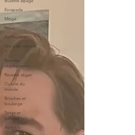
Buvette alpage
Escapade
Mitigé
News
Au fourneau
Qui c'est celui-là
?
Recette
végétarienne
Recette végan
Cuisine du
monde
Brioches et
boulange
Tartes et
gâteaux
Apéritifs