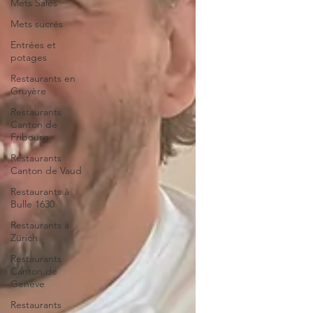
Mets Salés
Mets sucrés
Entrées et
potages
Restaurants en
Gruyère
Restaurants
Canton de
Fribourg
Restaurants
Canton de Vaud
Restaurants à
Bulle 1630
Restaurants à
Zürich
Restaurants
Canton de
Genève
Restaurants