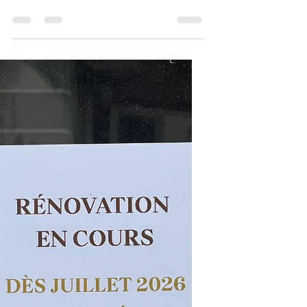
Waouh, quelle belle ouverture et quel
repas à l’Auberge des Trois Sapins à
Arconciel, reprise depuis quelques jours
(le 2 juin) par Sandra Hayoz et Sébastien
Haas. Avoir du plaisir et en donner, ça
pourrait être le slogan des tenanciers. Ce
midi, je ne suis pas là par hasard, ayant
eu la chance d’avoir travaillé avec la
cheffe et connaissant son talent. J’ai juste
repoussé ma venue, pour laisser un peu
de temps au couple de repreneurs, pour
qu’ils puissent prendre leurs marq