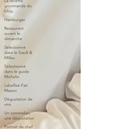
La recette
gourmande du
blog.
Hamburger
Restaurant
ouvert le
dimanche
Sélectionné
dans le Gault &
Millau
Sélectionné
dans le guide
Michelin
Labellisé Fait
Maison
Dégustation de
vins
Un sommelier,
une dégustation
Portrait de chef