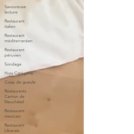
Savoureuse
lecture
Restaurant
italien
Restaurant
méditerranéen
Restaurant
péruvien
Sondage
Hors Catégorie
Coup de gueule
Restaurants
Canton de
Neuchâtel
Restaurant
mexicain
Restaurant
Libanais