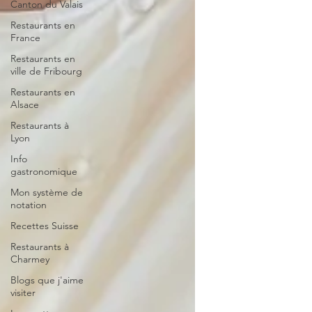
Canton du Valais
Restaurants en
France
Restaurants en
ville de Fribourg
Restaurants en
Alsace
Restaurants à
Lyon
Info
gastronomique
Mon système de
notation
Recettes Suisse
Restaurants à
Charmey
Blogs que j'aime
visiter