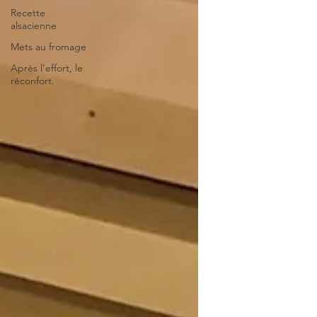
Recette
alsacienne
Mets au fromage
Après l’effort, le
réconfort.