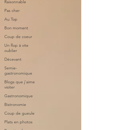
Raisonnable
Pas cher
Au Top
Bon moment
Coup de coeur
Un flop à vite
oublier
Décevant
Semie-
gastronomique
Blogs que j'aime
visiter
Gastronomique
Bistronomie
Coup de gueule
Plats en photos