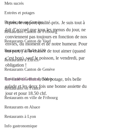
Mets sucrés
Entrées et potages
Restaurants en Gruyère
Après, le rapport qualité-prix. Je suis tout à 
fait d’accord que tous les menus du jour, ne 
Restaurants Canton de Fribourg
conviennent pas toujours en fonction de nos 
Restaurants Canton de Vaud
envies, du moment et de notre humeur. Pour 
Restaurants à Bulle 1630
ma part, j’ai la chance de tout aimer (quand 
c’est bon), sauf le poisson, le vendredi, par 
Restaurants à Zürich
obligation !
Restaurants Canton de Genève
Restaurants Canton du Valais
Le Café des Bains
, bon potage, très belle 
salade et les deux fois une bonne assiette du 
Restaurants en France
jour et pour 18.50 chf.
Restaurants en ville de Fribourg
Restaurants en Alsace
Restaurants à Lyon
Info gastronomique