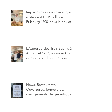
"Oklahoma" en forma triples.
Un burger que j'ai noté 8,5 sur
10.
Repas " Coup de Coeur ", au
restaurant Le Pérolles à
Fribourg 1700, sous la houlette
depuis début février de Julien
Ayer et Victor Moriez le
nouveau chef des lieux.
L’Auberge des Trois Sapins à
Arconciel 1732, nouveau Coup
de Coeur du blog. Reprise
depuis quelques jours (le 2
juin), par Sandra Hayoz et
Sébastien Haas, elle cartonne
déjà.
News. Restaurants.
Ouvertures, fermetures,
changements de gérants, ça
bouge dans le canton et
notamment à Bulle (trois
établissements), La Berra