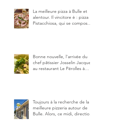
(deux) et Charmey (un).
La meilleure pizza à Bulle et
alentour. Il vincitore è : pizza
Pistacchiosa, qui se compose
de fior di latte, de mortadelle,
crème de pistache et
stracciatella, dal Centro
Italiano, Da Danielle.
Bonne nouvelle, l’arrivée du
chef pâtissier Josselin Jacquet
au restaurant Le Pérolles à
Fribourg. Info Gault & Millau
Channel.
Toujours à la recherche de la
meilleure pizzeria autour de
Bulle. Alors, ce midi, direction
le restaurant le Tivoli, une
adresse qui m’a été conseillée
sur FB et que je ne connaissais
pas.