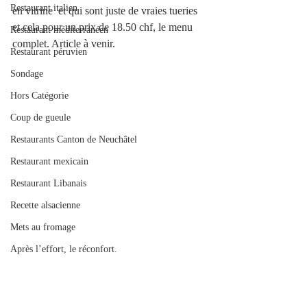
Restaurant italien
en vitrine  et qui sont juste de vraies tueries 
et cela pour un prix de 18.50 chf, le menu 
Restaurant méditerranéen
complet. Article à venir.
Restaurant péruvien
Sondage
Hors Catégorie
Coup de gueule
Restaurants Canton de Neuchâtel
Restaurant mexicain
Restaurant Libanais
Recette alsacienne
Mets au fromage
Après l’effort, le réconfort.