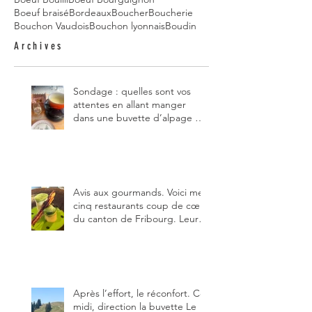
Boeuf braisé
Bordeaux
Boucher
Boucherie
Bouchon Vaudois
Bouchon lyonnais
Boudin
Archives
Sondage : quelles sont vos
attentes en allant manger
dans une buvette d’alpage et,
pour vous, quelle est la
meilleure du canton de
Fribourg ?
Avis aux gourmands. Voici mes
cinq restaurants coup de cœur
du canton de Fribourg. Leurs
particularités : un très bon
rapport qualité-prix-plaisir.
Alors, ne tardez pas à aller les
visiter !
Après l’effort, le réconfort. Ce
midi, direction la buvette Le