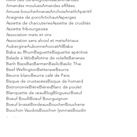
Amandes moulues
Amandes effilées
Amuse-bouche
Ananas
Anchois
Aneth
Apéritif
Araignée de porc
Artichaut
Asperges
Assiette de charcuteries
Assiette de crudités
Assiette fribourgeoise
Association mets et vins
Association sans alcool et mets
Atriaux
Aubergine
Aubonne
Avocat
Aïl
Baba
Baba au Rhum
Baguette
Baguette apéritive
Balade à Vélo
Ballotine de volaille
Bananes
Banh Baos
Bao
Barmen
Basilic
Basilic Thai
Beef Wellington
Betterave
Beurre
Beurre blanc
Beurre café de Paris
Bisque de crustacées
Bisque de homard
Bistronomie
Bière
Bières
Blanc de poulet
Blanquette de veau
Blog
Blogueur
Boeuf
Boeuf Bouilli
Boeuf Bourguignon
Boeuf braisé
Bordeaux
Boucher
Boucherie
Bouchon Vaudois
Bouchon lyonnais
Boudin
Archives