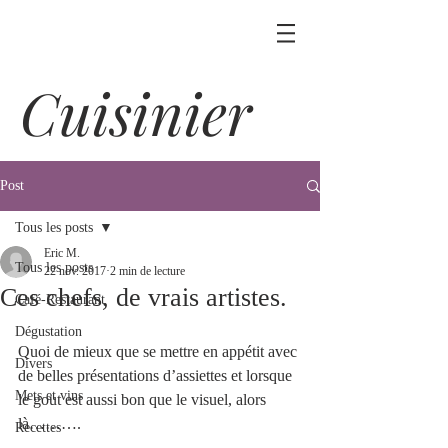
Cuisinier
Post
Tous les posts
Eric M.
Tous les posts
22 nov. 2017
2 min de lecture
Ces chefs, de vrais artistes.
Café-Restaurant
Dégustation
Quoi de mieux que se mettre en appétit avec 
Divers
de belles présentations d’assiettes et lorsque 
Mets et vins
le gout est aussi bon que le visuel, alors 
là……….
Recettes