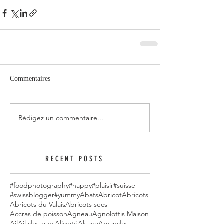
Commentaires
Rédigez un commentaire...
RECENT POSTS
#foodphotography
#happy
#plaisir
#suisse
#swissblogger
#yummy
Abats
Abricot
Abricots
Abricots du Valais
Abricots secs
Accras de poisson
Agneau
Agnolottis Maison
Ail
Ail des ours
Aligoté
Alsace
Amandes