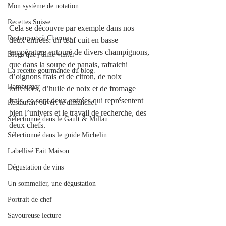
Mon système de notation
Recettes Suisse
Cela se découvre par exemple dans nos 
Restaurants à Charmey
deux entrées: un œuf cuit en basse 
température entouré de divers champignons, 
Blogs que j'aime visiter
que dans la soupe de panais, rafraichi 
La recette gourmande du blog.
d’oignons frais et de citron, de noix 
Hamburger
torréfiées, d’huile de noix et de fromage 
frais, ce sont deux entrées qui représentent 
Restaurant ouvert le dimanche
bien l’univers et le travail de recherche, des 
Sélectionné dans le Gault & Millau
deux chefs.
Sélectionné dans le guide Michelin
Labellisé Fait Maison
Dégustation de vins
Un sommelier, une dégustation
Portrait de chef
Savoureuse lecture