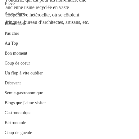
Elevé
ancienne usine recyclée en vaste 
Assez élevé
coopérative hétéroclite, où se côtoient 
fringues, bureau d’architectes, artisans, etc. 
Raisonnable
Pas cher
Au Top
Bon moment
Coup de coeur
Un flop à vite oublier
Décevant
Semie-gastronomique
Blogs que j'aime visiter
Gastronomique
Bistronomie
Coup de gueule