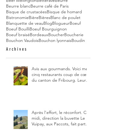
Beef Wellington
Betterave
Beurre
Beurre blanc
Beurre café de Paris
Bisque de crustacées
Bisque de homard
Bistronomie
Bière
Bières
Blanc de poulet
Blanquette de veau
Blog
Blogueur
Boeuf
Boeuf Bouilli
Boeuf Bourguignon
Boeuf braisé
Bordeaux
Boucher
Boucherie
Bouchon Vaudois
Bouchon lyonnais
Boudin
Archives
Avis aux gourmands. Voici mes
cinq restaurants coup de cœur
du canton de Fribourg. Leurs
particularités : un très bon
rapport qualité-prix-plaisir.
Alors, ne tardez pas à aller les
visiter !
Après l’effort, le réconfort. Ce
midi, direction la buvette Le
Vuipay, aux Paccots, fait partie
des trois meilleures buvettes