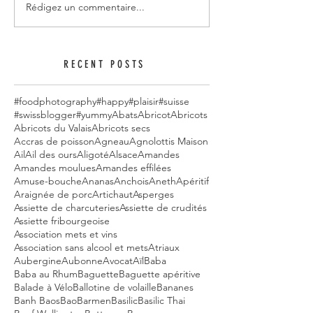
Rédigez un commentaire...
RECENT POSTS
#foodphotography
#happy
#plaisir
#suisse
#swissblogger
#yummy
Abats
Abricot
Abricots
Abricots du Valais
Abricots secs
Accras de poisson
Agneau
Agnolottis Maison
Ail
Ail des ours
Aligoté
Alsace
Amandes
Amandes moulues
Amandes effilées
Amuse-bouche
Ananas
Anchois
Aneth
Apéritif
Araignée de porc
Artichaut
Asperges
Assiette de charcuteries
Assiette de crudités
Assiette fribourgeoise
Association mets et vins
Association sans alcool et mets
Atriaux
Aubergine
Aubonne
Avocat
Aïl
Baba
Baba au Rhum
Baguette
Baguette apéritive
Balade à Vélo
Ballotine de volaille
Bananes
Banh Baos
Bao
Barmen
Basilic
Basilic Thai