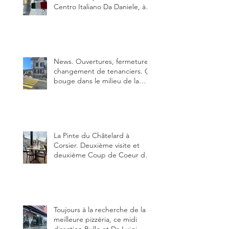
Centro Italiano Da Daniele, à
Bulle. Elle était absolument
parfaite.
News. Ouvertures, fermeture,
changement de tenanciers. Ça
bouge dans le milieu de la
restauration dans le canton de
Fribourg. La prochaine
réouverture: l'Auberge des
Trois Sapin à Arconciel le 2
juin.
La Pinte du Châtelard à
Corsier. Deuxième visite et
deuxième Coup de Coeur du
blog, pour cette agréable
Pinte, son accueil rare, et sa
très bonne cuisine.
Toujours à la recherche de la
meilleure pizzéria, ce midi