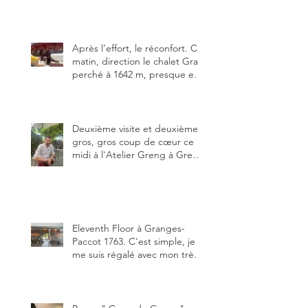
que j’ai visitées du canton de
Fribourg. Pour ne pas dire la
meilleure.
Après l’effort, le réconfort. Ce
matin, direction le chalet Grat
perché à 1642 m, presque en
dessous des Gastlosen. C’est
ma deuxième visite au Chalet
Grat et toujours avec autant
de plaisir.
Deuxième visite et deuxième
gros, gros coup de cœur ce
midi à l'Atelier Greng à Greng
3280, un établissement repris
depuis début avril 2025 par un
jeune couple, Valérie Bieri et
Michel Hojac.
Eleventh Floor à Granges-
Paccot 1763. C'est simple, je
me suis régalé avec mon très
bon smash burger
"Oklahoma" en forma triples.
Un burger que j'ai noté 8,5 sur
10.