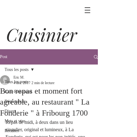
Cuisinier
Post
Tous les posts
Eric M.
Tous les posts
4 déc. 2017
2 min de lecture
Bon repas et moment fort
Café-Restaurant
agréable, au restaurant " La
Dégustation
Fonderie " à Fribourg 1700
Divers
Mets et vins
Repas de midi, à deux dans un lieu 
singulier, original et lumineux, à La 
Recettes
Fonderie, qui est pour les non-initiés, une 