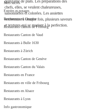
quinzaine de plats. Les préparations des 
Mets sucrés
chefs, elles, se veulent chaleureuses, 
Entrées et potages
saisonnières et colorées. Les assiettes 
Restaurants en Gruyère
renfermant à chaque fois, plusieurs saveurs 
et textures qui se marient à la perfection. 
Restaurants Canton de Fribourg
Restaurants Canton de Vaud
Restaurants à Bulle 1630
Restaurants à Zürich
Restaurants Canton de Genève
Restaurants Canton du Valais
Restaurants en France
Restaurants en ville de Fribourg
Restaurants en Alsace
Restaurants à Lyon
Info gastronomique