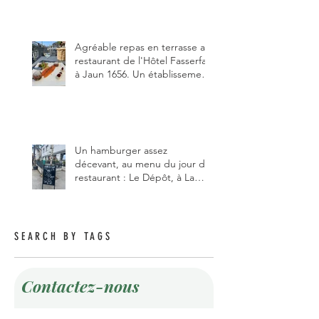
Gruyère, au Pâquier et profiter
des talents de chanteur du
pizzaiolo, et chanteur d'opéra
dans l'âme, en mangeant.
Agréable repas en terrasse au
restaurant de l'Hôtel Fasserfall
à Jaun 1656. Un établissement
qui vient de changer de
gérant et de chef, ce début
d'année.
Un hamburger assez
décevant, au menu du jour du
restaurant : Le Dépôt, à La
Roche 1634.
SEARCH BY TAGS
Contactez-nous
Prénom