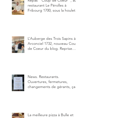
Repas " Coup de Coeur ", au
restaurant Le Pérolles à
Fribourg 1700, sous la houlette
depuis début février de Julien
Ayer et Victor Moriez le
nouveau chef des lieux.
L’Auberge des Trois Sapins à
Arconciel 1732, nouveau Coup
de Coeur du blog. Reprise
depuis quelques jours (le 2
juin), par Sandra Hayoz et
Sébastien Haas, elle cartonne
déjà.
News. Restaurants.
Ouvertures, fermetures,
changements de gérants, ça
bouge dans le canton et
notamment à Bulle (trois
établissements), La Berra
(deux) et Charmey (un).
La meilleure pizza à Bulle et