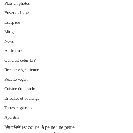
Plats en photos
Buvette alpage
Escapade
Mitigé
News
Au fourneau
Qui c'est celui-là ?
Recette végétarienne
Recette végan
Cuisine du monde
Brioches et boulange
Tartes et gâteaux
Apéritifs
Mets Salés
La carte est courte, à peine une petite 