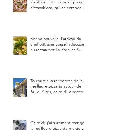
alentour. Il vincitore è : pizza
Pistacchiosa, qui se compose
de fior di latte, de mortadelle,
crème de pistache et
stracciatella, dal Centro
Italiano, Da Danielle.
Bonne nouvelle, l’arrivée du
chef pâtissier Josselin Jacquet
au restaurant Le Pérolles à
Fribourg. Info Gault & Millau
Channel.
Toujours à la recherche de la
meilleure pizzeria autour de
Bulle. Alors, ce midi, direction
le restaurant le Tivoli, une
adresse qui m’a été conseillée
sur FB et que je ne connaissais
pas.
Ce midi, j’ai surement mangé
la meilleure pizza de ma vie au