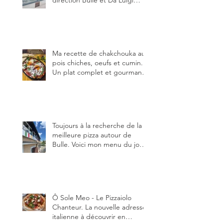
direction Bulle et Da Luigi
Bella Napoli.
Ma recette de chakchouka aux
pois chiches, oeufs et cumin.
Un plat complet et gourmand,
qui peut être aussi bien
en manger au brunch, au
lunch ou au souper. Ma
recette en photos.
Toujours à la recherche de la
meilleure pizza autour de
Bulle. Voici mon menu du jour
au restaurant Trattoria 2.0, à La
Tour-de-Trême 1635.
Ô Sole Meo - Le Pizzaiolo
Chanteur. La nouvelle adresse
italienne à découvrir en