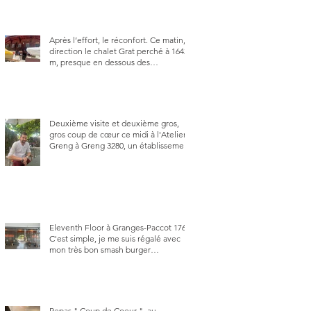
Après l’effort, le réconfort. Ce matin,
direction le chalet Grat perché à 1642
m, presque en dessous des
Gastlosen. C’est ma deuxième visite
au Chalet Grat et toujours avec autant
de plaisir.
Deuxième visite et deuxième gros,
gros coup de cœur ce midi à l'Atelier
Greng à Greng 3280, un établissement
repris depuis début avril 2025 par un
jeune couple, Valérie Bieri et Michel
Hojac.
Eleventh Floor à Granges-Paccot 1763.
C'est simple, je me suis régalé avec
mon très bon smash burger
"Oklahoma" en forma triples. Un
burger que j'ai noté 8,5 sur 10.
Repas " Coup de Coeur ", au