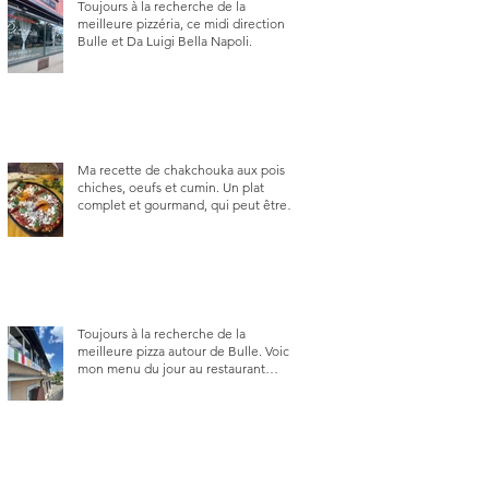
Toujours à la recherche de la
meilleure pizzéria, ce midi direction
Bulle et Da Luigi Bella Napoli.
Ma recette de chakchouka aux pois
chiches, oeufs et cumin. Un plat
complet et gourmand, qui peut être
aussi bien en manger au brunch, au
lunch ou au souper. Ma recette en
photos.
Toujours à la recherche de la
meilleure pizza autour de Bulle. Voici
mon menu du jour au restaurant
Trattoria 2.0, à La Tour-de-Trême 1635.