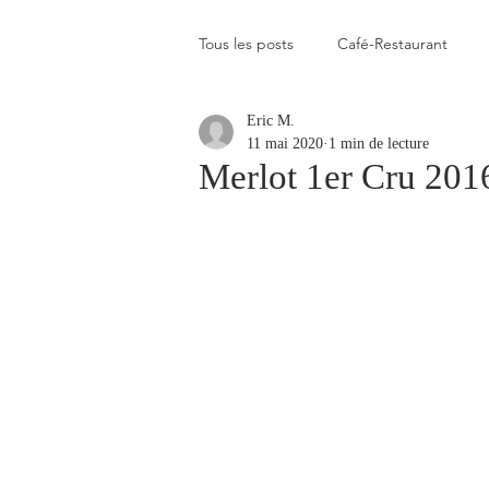
Tous les posts
Café-Restaurant
Eric M.
Elevé
Assez élevé
Raison
11 mai 2020
1 min de lecture
Merlot 1er Cru 201
Coup de coeur
Un flop à vite 
Blogs que j'aime visiter
Gastr
Plats en photos
Buvette alpa
Qui c'est celui-là ?
Recette vé