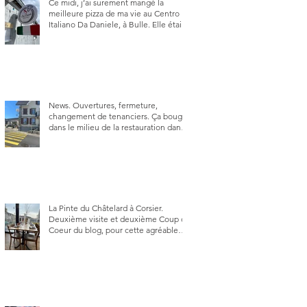
Ce midi, j’ai surement mangé la
meilleure pizza de ma vie au Centro
Italiano Da Daniele, à Bulle. Elle était
absolument parfaite.
News. Ouvertures, fermeture,
changement de tenanciers. Ça bouge
dans le milieu de la restauration dans
le canton de Fribourg. La prochaine
réouverture: l'Auberge des Trois Sapin
à Arconciel le 2 juin.
La Pinte du Châtelard à Corsier.
Deuxième visite et deuxième Coup de
Coeur du blog, pour cette agréable
Pinte, son accueil rare, et sa très
bonne cuisine.