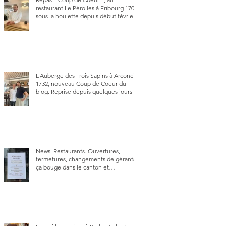
restaurant Le Pérolles à Fribourg 1700,
sous la houlette depuis début février
de Julien Ayer et Victor Moriez le
nouveau chef des lieux.
L’Auberge des Trois Sapins à Arconciel
1732, nouveau Coup de Coeur du
blog. Reprise depuis quelques jours (le
2 juin), par Sandra Hayoz et Sébastien
Haas, elle cartonne déjà.
News. Restaurants. Ouvertures,
fermetures, changements de gérants,
ça bouge dans le canton et
notamment à Bulle (trois
établissements), La Berra (deux) et
Charmey (un).