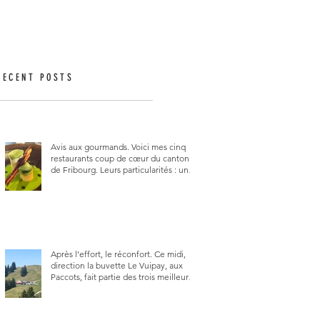
RECENT POSTS
Avis aux gourmands. Voici mes cinq
restaurants coup de cœur du canton
de Fribourg. Leurs particularités : un
très bon rapport qualité-prix-plaisir.
Alors, ne tardez pas à aller les visiter !
Après l’effort, le réconfort. Ce midi,
direction la buvette Le Vuipay, aux
Paccots, fait partie des trois meilleures
buvettes que j’ai visitées du canton de
Fribourg. Pour ne pas dire la
meilleure.