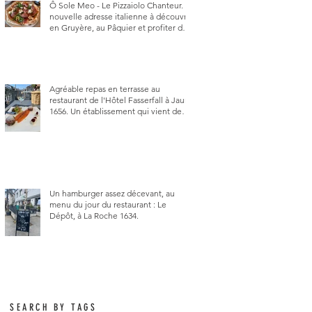
Ô Sole Meo - Le Pizzaiolo Chanteur. La
nouvelle adresse italienne à découvrir
en Gruyère, au Pâquier et profiter des
talents de chanteur du pizzaiolo, et
chanteur d'opéra dans l'âme, en
mangeant.
Agréable repas en terrasse au
restaurant de l'Hôtel Fasserfall à Jaun
1656. Un établissement qui vient de
changer de gérant et de chef, ce
début d'année.
Un hamburger assez décevant, au
menu du jour du restaurant : Le
Dépôt, à La Roche 1634.
SEARCH BY TAGS