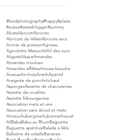
#foodphotography
#happy
#plaisir
#suisse
#swissblogger
#yummy
Abats
Abricot
Abricots
Abricots du Valais
Abricots secs
Accras de poisson
Agneau
Agnolottis Maison
Ail
Ail des ours
Aligoté
Alsace
Amandes
Amandes moulues
Amandes effilées
Amuse-bouche
Ananas
Anchois
Aneth
Apéritif
Araignée de porc
Artichaut
Asperges
Assiette de charcuteries
Assiette de crudités
Assiette fribourgeoise
Association mets et vins
Association sans alcool et mets
Atriaux
Aubergine
Aubonne
Avocat
Aïl
Baba
Baba au Rhum
Baguette
Baguette apéritive
Balade à Vélo
Ballotine de volaille
Bananes
Banh Baos
Bao
Barmen
Basilic