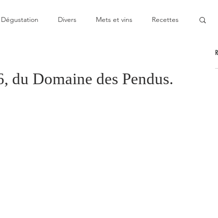
Dégustation
Divers
Mets et vins
Recettes
nable
Pas cher
Au Top
Bon moment
6, du Domaine des Pendus.
oublier
Décevant
Semie-gastronomique
onomique
Bistronomie
Coup de gueule
ge
Escapade
Mitigé
News
Au fourneau
gétarienne
Recette végan
Cuisine du monde