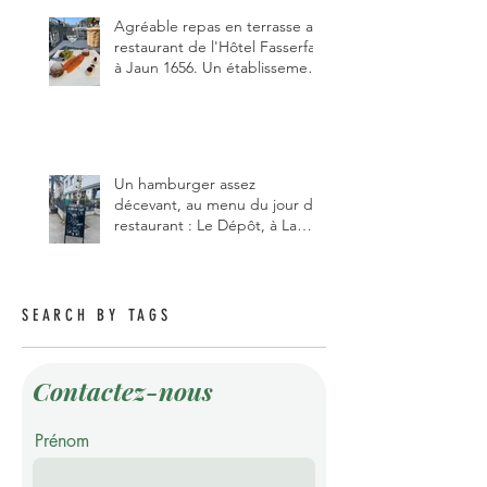
pizzaiolo, et chanteur d'opéra
dans l'âme, en mangeant.
Agréable repas en terrasse au
restaurant de l'Hôtel Fasserfall
à Jaun 1656. Un établissement
qui vient de changer de
gérant et de chef, ce début
d'année.
Un hamburger assez
décevant, au menu du jour du
restaurant : Le Dépôt, à La
Roche 1634.
SEARCH BY TAGS
Contactez-nous
Prénom