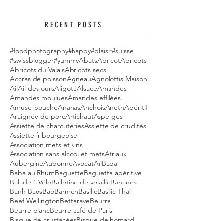
RECENT POSTS
#foodphotography
#happy
#plaisir
#suisse
#swissblogger
#yummy
Abats
Abricot
Abricots
Abricots du Valais
Abricots secs
Accras de poisson
Agneau
Agnolottis Maison
Ail
Ail des ours
Aligoté
Alsace
Amandes
Amandes moulues
Amandes effilées
Amuse-bouche
Ananas
Anchois
Aneth
Apéritif
Araignée de porc
Artichaut
Asperges
Assiette de charcuteries
Assiette de crudités
Assiette fribourgeoise
Association mets et vins
Association sans alcool et mets
Atriaux
Aubergine
Aubonne
Avocat
Aïl
Baba
Baba au Rhum
Baguette
Baguette apéritive
Balade à Vélo
Ballotine de volaille
Bananes
Banh Baos
Bao
Barmen
Basilic
Basilic Thai
Beef Wellington
Betterave
Beurre
Beurre blanc
Beurre café de Paris
Bisque de crustacées
Bisque de homard