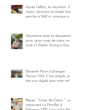
Après l’effort, le réconfort. Ce
matin, direction le chalet Grat
perché à 1642 m, presque en
dessous des Gastlosen. C’est
ma deuxième visite au Chalet
Grat et toujours avec autant
de plaisir.
Deuxième visite et deuxième
gros, gros coup de cœur ce
midi à l'Atelier Greng à Greng
3280, un établissement repris
depuis début avril 2025 par un
jeune couple, Valérie Bieri et
Michel Hojac.
Eleventh Floor à Granges-
Paccot 1763. C'est simple, je
me suis régalé avec mon très
bon smash burger
"Oklahoma" en forma triples.
Un burger que j'ai noté 8,5 sur
10.
Repas " Coup de Coeur ", au
restaurant Le Pérolles à
Fribourg 1700, sous la houlette