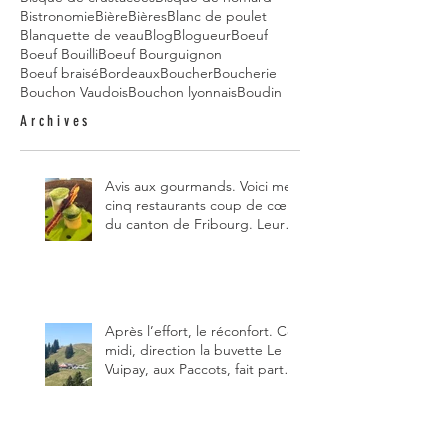
Bistronomie
Bière
Bières
Blanc de poulet
Blanquette de veau
Blog
Blogueur
Boeuf
Boeuf Bouilli
Boeuf Bourguignon
Boeuf braisé
Bordeaux
Boucher
Boucherie
Bouchon Vaudois
Bouchon lyonnais
Boudin
Archives
Avis aux gourmands. Voici mes
cinq restaurants coup de cœur
du canton de Fribourg. Leurs
particularités : un très bon
rapport qualité-prix-plaisir.
Alors, ne tardez pas à aller les
visiter !
Après l’effort, le réconfort. Ce
midi, direction la buvette Le
Vuipay, aux Paccots, fait partie
des trois meilleures buvettes
que j’ai visitées du canton de
Fribourg. Pour ne pas dire la
meilleure.