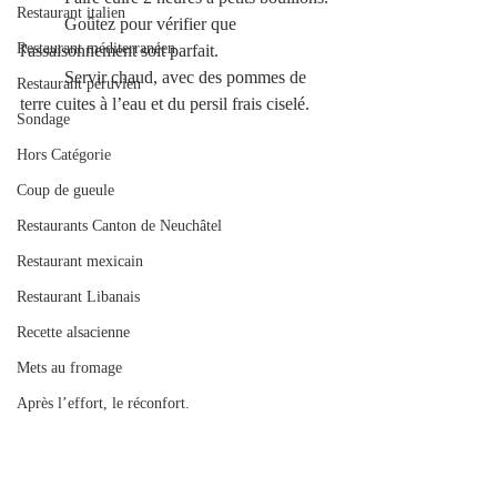
Restaurant italien
	Goûtez pour vérifier que 
Restaurant méditerranéen
l'assaisonnement soit parfait.
	Servir chaud, avec des pommes de 
Restaurant péruvien
terre cuites à l’eau et du persil frais ciselé.
Sondage
Hors Catégorie
Coup de gueule
Restaurants Canton de Neuchâtel
Restaurant mexicain
Restaurant Libanais
Recette alsacienne
Mets au fromage
Après l’effort, le réconfort.