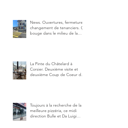
parfaite.
News. Ouvertures, fermeture,
changement de tenanciers. Ça
bouge dans le milieu de la
restauration dans le canton de
Fribourg. La prochaine
réouverture: l'Auberge des
Trois Sapin à Arconciel le 2
juin.
La Pinte du Châtelard à
Corsier. Deuxième visite et
deuxième Coup de Coeur du
blog, pour cette agréable
Pinte, son accueil rare, et sa
très bonne cuisine.
Toujours à la recherche de la
meilleure pizzéria, ce midi
direction Bulle et Da Luigi
Bella Napoli.