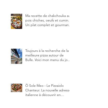
Ma recette de chakchouka aux
pois chiches, oeufs et cumin.
Un plat complet et gourmand,
qui peut être aussi bien
en manger au brunch, au
lunch ou au souper. Ma
recette en photos.
Toujours à la recherche de la
meilleure pizza autour de
Bulle. Voici mon menu du jour
au restaurant Trattoria 2.0, à La
Tour-de-Trême 1635.
Ô Sole Meo - Le Pizzaiolo
Chanteur. La nouvelle adresse
italienne à découvrir en
Gruyère, au Pâquier et profiter
des talents de chanteur du