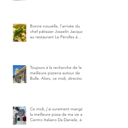
de fior di latte, de mortadelle,
crème de pistache et
stracciatella, dal Centro
Italiano, Da Danielle.
Bonne nouvelle, l’arrivée du
chef pâtissier Josselin Jacquet
au restaurant Le Pérolles à
Fribourg. Info Gault & Millau
Channel.
Toujours à la recherche de la
meilleure pizzeria autour de
Bulle. Alors, ce midi, direction
le restaurant le Tivoli, une
adresse qui m’a été conseillée
sur FB et que je ne connaissais
pas.
Ce midi, j’ai surement mangé
la meilleure pizza de ma vie au
Centro Italiano Da Daniele, à
Bulle. Elle était absolument