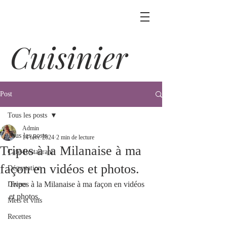
Cuisinier
Post
Tous les posts
Admin
Tous les posts
14 févr. 2024
2 min de lecture
Tripes à la Milanaise à ma
Café-Restaurant
façon en vidéos et photos.
Dégustation
Tripes à la Milanaise à ma façon en vidéos 
Divers
et photos.
Mets et vins
Recettes