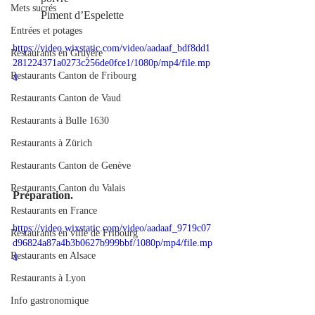
Mets sucrés
	Piment d’Espelette
Entrées et potages
https://video.wixstatic.com/video/aadaaf_bdf8dd1
Restaurants en Gruyère
281224371a0273c256de0fce1/1080p/mp4/file.mp
Restaurants Canton de Fribourg
4
Restaurants Canton de Vaud
Restaurants à Bulle 1630
Restaurants à Zürich
Restaurants Canton de Genève
Restaurants Canton du Valais
Préparation.
Restaurants en France
https://video.wixstatic.com/video/aadaaf_9719c07
Restaurants en ville de Fribourg
d96824a87a4b3b0627b999bbf/1080p/mp4/file.mp
Restaurants en Alsace
4
Restaurants à Lyon
Info gastronomique