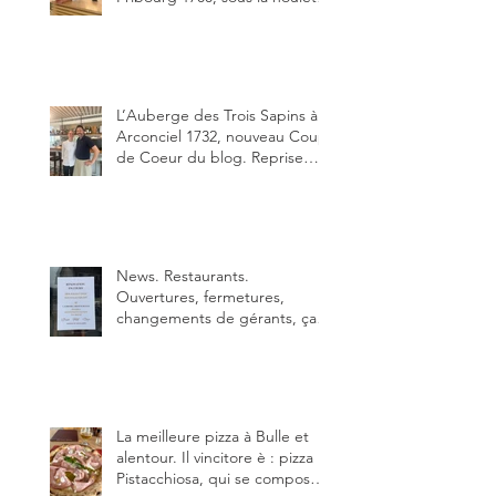
depuis début février de Julien
Ayer et Victor Moriez le
nouveau chef des lieux.
L’Auberge des Trois Sapins à
Arconciel 1732, nouveau Coup
de Coeur du blog. Reprise
depuis quelques jours (le 2
juin), par Sandra Hayoz et
Sébastien Haas, elle cartonne
déjà.
News. Restaurants.
Ouvertures, fermetures,
changements de gérants, ça
bouge dans le canton et
notamment à Bulle (trois
établissements), La Berra
(deux) et Charmey (un).
La meilleure pizza à Bulle et
alentour. Il vincitore è : pizza
Pistacchiosa, qui se compose