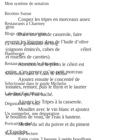
Mon système de notation
Recettes Suisse
	Coupez les tripes en morceaux assez 
Restaurants à Charmey
gros
Blogs que j'aime visiter
	Dans une grande casserole, faire 
revenir les légumes dans de l’huile d’olive 
La recette gourmande du blog.
(oignons émincés, cubes de 		céleri 
Hamburger
et rouelles de carottes).
Restaurant ouvert le dimanche
	Attention sur la photo le céleri est 
entier, n’en prenez qu’un petit morceau
Sélectionné dans le Gault & Millau
	Ajoutez ensuite le concentré de 
Sélectionné dans le guide Michelin
tomates, remuer, puis le thym et le laurier 
Labellisé Fait Maison
sec ainsi que l’ail haché.
	Ajoutez les Tripes à la casserole.
Dégustation de vins
	Mouiller avec le vin blanc et ajoutez 
Un sommelier, une dégustation
le bouillon de veau, de l'eau à hauteur.
Portrait de chef
	Mettre du sel du poivre et du piment 
d’Espelette.
Savoureuse lecture
	Faire cuire 2 heures à petits bouillons.