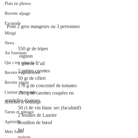
Plats en photos
Buvette alpage
Escapade
 Pour 2 gros mangeurs ou 3 personnes
Mitigé
News
	550 gr de tripes
Au fourneau
	 oignon
Qui c'est celui-là ?
	1 gousse d’ail
	2 petites carottes
Recette végétarienne
          50 gr de céleri
Recette végan
	170 g de concentré de tomates
Cuisine du monde
	150 g de carottes coupées en 
rondelles épaisses
Brioches et boulange
	50 cl de vin blanc sec (facultatif)
Tartes et gâteaux
	2 feuilles de Laurier
Apéritifs
	Bouillon de bœuf
	Sel
Mets Salés
	poivre