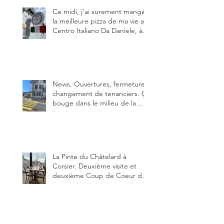
Ce midi, j’ai surement mangé
la meilleure pizza de ma vie au
Centro Italiano Da Daniele, à
Bulle. Elle était absolument
parfaite.
News. Ouvertures, fermeture,
changement de tenanciers. Ça
bouge dans le milieu de la
restauration dans le canton de
Fribourg. La prochaine
réouverture: l'Auberge des
Trois Sapin à Arconciel le 2
juin.
La Pinte du Châtelard à
Corsier. Deuxième visite et
deuxième Coup de Coeur du
blog, pour cette agréable
Pinte, son accueil rare, et sa
très bonne cuisine.