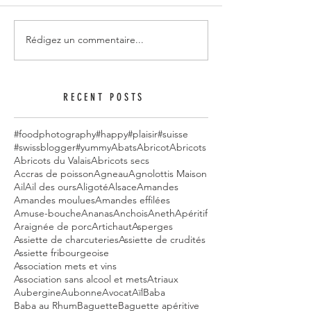
Rédigez un commentaire...
RECENT POSTS
#foodphotography
#happy
#plaisir
#suisse
#swissblogger
#yummy
Abats
Abricot
Abricots
Abricots du Valais
Abricots secs
Accras de poisson
Agneau
Agnolottis Maison
Ail
Ail des ours
Aligoté
Alsace
Amandes
Amandes moulues
Amandes effilées
Amuse-bouche
Ananas
Anchois
Aneth
Apéritif
Araignée de porc
Artichaut
Asperges
Assiette de charcuteries
Assiette de crudités
Assiette fribourgeoise
Association mets et vins
Association sans alcool et mets
Atriaux
Aubergine
Aubonne
Avocat
Aïl
Baba
Baba au Rhum
Baguette
Baguette apéritive