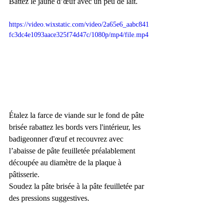
Battez le jaune d’œuf avec un peu de lait.
https://video.wixstatic.com/video/2a65e6_aabc841
fc3dc4e1093aace325f74d47c/1080p/mp4/file.mp4
Étalez la farce de viande sur le fond de pâte 
brisée rabattez les bords vers l'intérieur, les 
badigeonner d'œuf et recouvrez avec 
l’abaisse de pâte feuilletée préalablement 
découpée au diamètre de la plaque à 
pâtisserie.
Soudez la pâte brisée à la pâte feuilletée par 
des pressions suggestives.