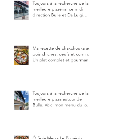
Toujours à la recherche de la
meilleure pizzéria, ce midi
direction Bulle et Da Luigi
Bella Napoli.
Ma recette de chakchouka aux
pois chiches, oeufs et cumin.
Un plat complet et gourmand,
qui peut être aussi bien
en manger au brunch, au
lunch ou au souper. Ma
recette en photos.
Toujours à la recherche de la
meilleure pizza autour de
Bulle. Voici mon menu du jour
au restaurant Trattoria 2.0, à La
Tour-de-Trême 1635.
Ô Sole Meo - Le Pizzaiolo