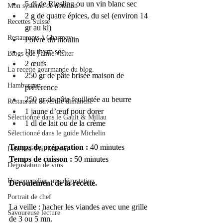
5 dl de Riesling ou un vin blanc sec
Mon système de notation
2 g de quatre épices, du sel (environ 14 
Recettes Suisse
gr au kl)
Restaurants à Charmey
Poivre du moulin
Du thym sec
Blogs que j'aime visiter
2 œufs
La recette gourmande du blog.
250 gr de pâte brisée maison de 
Hamburger
préférence
250 gr de pâte feuilletée au beurre
Restaurant ouvert le dimanche
1 jaune d’œuf pour dorer
Sélectionné dans le Gault & Millau
1 dl de lait ou de la crème
Sélectionné dans le guide Michelin
Temps de préparation : 
40 minutes
Labellisé Fait Maison
Temps de cuisson : 
50 minutes
Dégustation de vins
Un sommelier, une dégustation
Déroulement de la recette.
Portrait de chef
La veille : hacher les viandes avec une grille 
Savoureuse lecture
de 3 ou 5 mn.