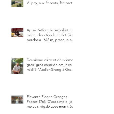
Vuipay, aux Paccots, fait partie
des trois meilleures buvettes
que j’ai visitées du canton de
Fribourg. Pour ne pas dire la
meilleure.
Après l’effort, le réconfort. Ce
matin, direction le chalet Grat
perché à 1642 m, presque en
dessous des Gastlosen. C’est
ma deuxième visite au Chalet
Grat et toujours avec autant
de plaisir.
Deuxième visite et deuxième
gros, gros coup de cœur ce
midi à l'Atelier Greng à Greng
3280, un établissement repris
depuis début avril 2025 par un
jeune couple, Valérie Bieri et
Michel Hojac.
Eleventh Floor à Granges-
Paccot 1763. C'est simple, je
me suis régalé avec mon très
bon smash burger