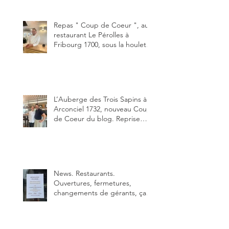
"Oklahoma" en forma triples.
Un burger que j'ai noté 8,5 sur
10.
Repas " Coup de Coeur ", au
restaurant Le Pérolles à
Fribourg 1700, sous la houlette
depuis début février de Julien
Ayer et Victor Moriez le
nouveau chef des lieux.
L’Auberge des Trois Sapins à
Arconciel 1732, nouveau Coup
de Coeur du blog. Reprise
depuis quelques jours (le 2
juin), par Sandra Hayoz et
Sébastien Haas, elle cartonne
déjà.
News. Restaurants.
Ouvertures, fermetures,
changements de gérants, ça
bouge dans le canton et
notamment à Bulle (trois
établissements), La Berra