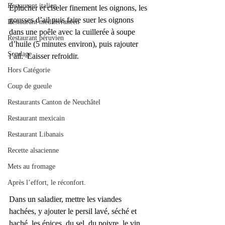
Restaurant italien
Éplucher et ciseler finement les oignons, les 
gousses d’ail puis faire suer les oignons 
Restaurant méditerranéen
dans une poêle avec la cuillerée à soupe 
Restaurant péruvien
d’huile (5 minutes environ), puis rajouter 
Sondage
l’ail.  Laisser refroidir.
Hors Catégorie
Coup de gueule
Restaurants Canton de Neuchâtel
Restaurant mexicain
Restaurant Libanais
Recette alsacienne
Mets au fromage
Après l’effort, le réconfort.
Dans un saladier, mettre les viandes 
hachées, y ajouter le persil lavé, séché et 
haché, les épices, du sel, du poivre, le vin, 