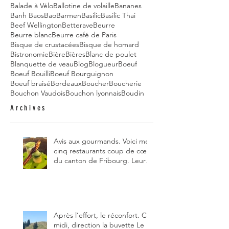
Balade à Vélo
Ballotine de volaille
Bananes
Banh Baos
Bao
Barmen
Basilic
Basilic Thai
Beef Wellington
Betterave
Beurre
Beurre blanc
Beurre café de Paris
Bisque de crustacées
Bisque de homard
Bistronomie
Bière
Bières
Blanc de poulet
Blanquette de veau
Blog
Blogueur
Boeuf
Boeuf Bouilli
Boeuf Bourguignon
Boeuf braisé
Bordeaux
Boucher
Boucherie
Bouchon Vaudois
Bouchon lyonnais
Boudin
Archives
Avis aux gourmands. Voici mes
cinq restaurants coup de cœur
du canton de Fribourg. Leurs
particularités : un très bon
rapport qualité-prix-plaisir.
Alors, ne tardez pas à aller les
visiter !
Après l’effort, le réconfort. Ce
midi, direction la buvette Le