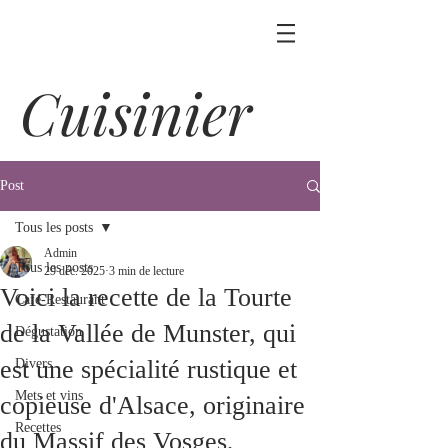
Cuisinier
Post
Tous les posts
Admin
Tous les posts
29 déc. 2025
3 min de lecture
Voici la recette de la Tourte
Café-Restaurant
de la Vallée de Munster, qui
Dégustation
est une spécialité rustique et
Divers
Mets et vins
copieuse d'Alsace, originaire
Recettes
du Massif des Vosges,