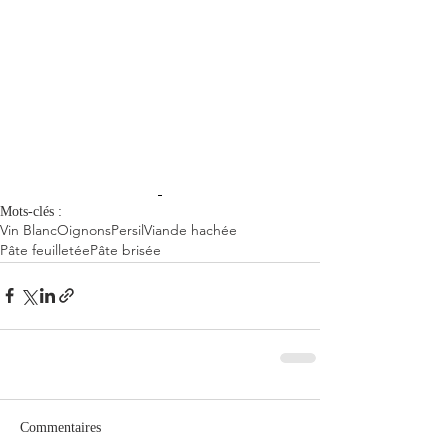
Mots-clés :
Vin Blanc
Oignons
Persil
Viande hachée
Pâte feuilletée
Pâte brisée
Commentaires