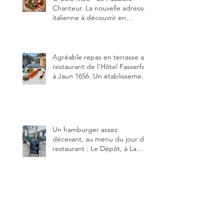
Chanteur. La nouvelle adresse
italienne à découvrir en
Gruyère, au Pâquier et profiter
des talents de chanteur du
pizzaiolo, et chanteur d'opéra
dans l'âme, en mangeant.
Agréable repas en terrasse au
restaurant de l'Hôtel Fasserfall
à Jaun 1656. Un établissement
qui vient de changer de
gérant et de chef, ce début
d'année.
Un hamburger assez
décevant, au menu du jour du
restaurant : Le Dépôt, à La
Roche 1634.
SEARCH BY TAGS