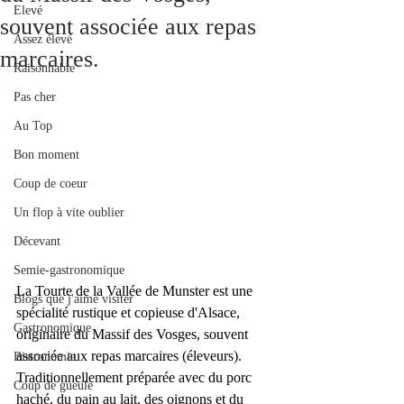
Elevé
souvent associée aux repas
Assez élevé
marcaires.
Raisonnable
Pas cher
Au Top
Bon moment
Coup de coeur
Un flop à vite oublier
Décevant
Semie-gastronomique
La Tourte de la Vallée de Munster est une 
Blogs que j'aime visiter
spécialité rustique et copieuse d'
Alsace
, 
Gastronomique
originaire du Massif des Vosges, souvent 
associée aux 
repas marcaires
 (éleveurs). 
Bistronomie
Traditionnellement préparée avec du porc 
Coup de gueule
haché, du pain au lait, des oignons et du 