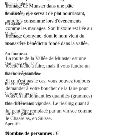
Plats en photos
fromage de Munster dans une pâte 
feuilletée, elle servait de plat nourrissant, 
Buvette alpage
autrefois consommé lors d'événements 
Escapade
comme les mariages. Son histoire est liée au 
Mitigé
fromage éponyme, dont le nom vient du
monastère
 bénédictin fondé dans la vallée. 
News
Au fourneau
La tourte de la Vallée de Munster est une 
Qui c'est celui-là ?
recette facile à faire, mais il vous faudra un 
hachoir à viande.
Recette végétarienne
Si ce n'est pas le cas, vous pouvez toujours 
Recette végan
demander à votre boucher de la faire pour 
Cuisine du monde
vous en lui donnant les quantités (grammes) 
des différentes viandes. Le riesling quant à 
Brioches et boulange
lui peut être remplacé par un vin sec comme 
Tartes et gâteaux
le Chasselas, en Suisse.
Apéritifs
Nombre de personnes : 
6
Mets Salés