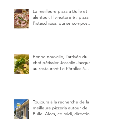
(deux) et Charmey (un).
La meilleure pizza à Bulle et
alentour. Il vincitore è : pizza
Pistacchiosa, qui se compose
de fior di latte, de mortadelle,
crème de pistache et
stracciatella, dal Centro
Italiano, Da Danielle.
Bonne nouvelle, l’arrivée du
chef pâtissier Josselin Jacquet
au restaurant Le Pérolles à
Fribourg. Info Gault & Millau
Channel.
Toujours à la recherche de la
meilleure pizzeria autour de
Bulle. Alors, ce midi, direction
le restaurant le Tivoli, une
adresse qui m’a été conseillée
sur FB et que je ne connaissais
pas.