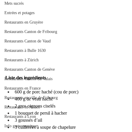
Mets sucrés
Entrées et potages
Restaurants en Gruyère
Restaurants Canton de Fribourg
Restaurants Canton de Vaud
Restaurants à Bulle 1630
Restaurants à Zürich
Restaurants Canton de Genève
Liste des ingrédients
Restaurants Canton du Valais
Restaurants en France
600 g de porc haché (cou de porc)
Restaurants en ville de Fribourg
400 g de veau haché
2 gros oignons ciselés
Restaurants en Alsace
1 bouquet de persil à hacher
Restaurants à Lyon
3 gousses d’ail
Info gastronomique
3 cuillerées à soupe de chapelure