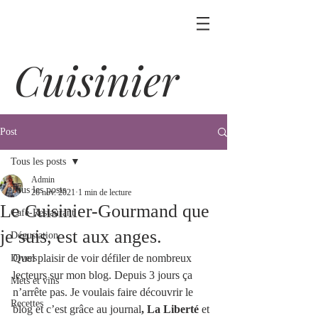
Cuisinier
Post
Tous les posts
Admin
Tous les posts
26 nov. 2021
1 min de lecture
Le Cuisinier-Gourmand que
Café-Restaurant
je suis, est aux anges.
Dégustation
Quel plaisir de voir défiler de nombreux 
Divers
lecteurs sur mon blog. Depuis 3 jours ça 
Mets et vins
n’arrête pas. Je voulais faire découvrir le 
Recettes
blog et c’est grâce au journal
, La Liberté
 et 