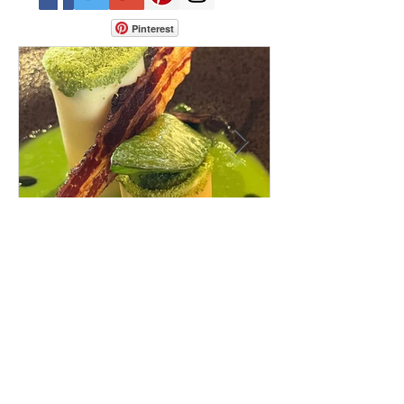
Pinterest
Avis aux gourmands. Voici mes cinq
restaurants coup de cœur du canton
de Fribourg. Leurs particularités : un
très bon rapport qualité-prix-plaisir.
Alors, ne tardez pas à aller les
visiter !