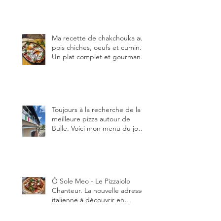
Ma recette de chakchouka aux
pois chiches, oeufs et cumin.
Un plat complet et gourmand,
qui peut être aussi bien
en manger au brunch, au
lunch ou au souper. Ma
recette en photos.
Toujours à la recherche de la
meilleure pizza autour de
Bulle. Voici mon menu du jour
au restaurant Trattoria 2.0, à La
Tour-de-Trême 1635.
Ô Sole Meo - Le Pizzaiolo
Chanteur. La nouvelle adresse
italienne à découvrir en
Gruyère, au Pâquier et profiter
des talents de chanteur du