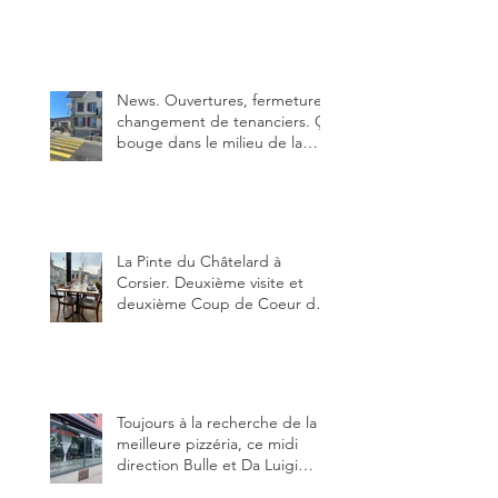
Bulle. Elle était absolument
parfaite.
News. Ouvertures, fermeture,
changement de tenanciers. Ça
bouge dans le milieu de la
restauration dans le canton de
Fribourg. La prochaine
réouverture: l'Auberge des
Trois Sapin à Arconciel le 2
juin.
La Pinte du Châtelard à
Corsier. Deuxième visite et
deuxième Coup de Coeur du
blog, pour cette agréable
Pinte, son accueil rare, et sa
très bonne cuisine.
Toujours à la recherche de la
meilleure pizzéria, ce midi
direction Bulle et Da Luigi
Bella Napoli.