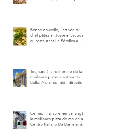
de fior di latte, de mortadelle,
crème de pistache et
stracciatella, dal Centro
Italiano, Da Danielle.
Bonne nouvelle, l’arrivée du
chef pâtissier Josselin Jacquet
au restaurant Le Pérolles à
Fribourg. Info Gault & Millau
Channel.
Toujours à la recherche de la
meilleure pizzeria autour de
Bulle. Alors, ce midi, direction
le restaurant le Tivoli, une
adresse qui m’a été conseillée
sur FB et que je ne connaissais
pas.
Ce midi, j’ai surement mangé
la meilleure pizza de ma vie au
Centro Italiano Da Daniele, à