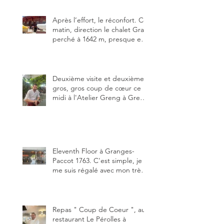
meilleure.
Après l’effort, le réconfort. Ce
matin, direction le chalet Grat
perché à 1642 m, presque en
dessous des Gastlosen. C’est
ma deuxième visite au Chalet
Grat et toujours avec autant
de plaisir.
Deuxième visite et deuxième
gros, gros coup de cœur ce
midi à l'Atelier Greng à Greng
3280, un établissement repris
depuis début avril 2025 par un
jeune couple, Valérie Bieri et
Michel Hojac.
Eleventh Floor à Granges-
Paccot 1763. C'est simple, je
me suis régalé avec mon très
bon smash burger
"Oklahoma" en forma triples.
Un burger que j'ai noté 8,5 sur
10.
Repas " Coup de Coeur ", au
restaurant Le Pérolles à