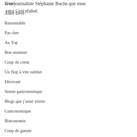
à sa journaliste Stéphanie Buchs que mon 
Elevé
vœu s’est réalisé. 
Assez élevé
Raisonnable
Pas cher
Au Top
Bon moment
Coup de coeur
Un flop à vite oublier
Décevant
Semie-gastronomique
Blogs que j'aime visiter
Gastronomique
Bistronomie
Coup de gueule