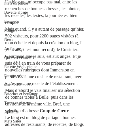
Un blog qui m’occupe pas mal, entre les 
Plats en photos
recherches de bonnes adresses, les photos, 
Buvette alpage
les recettes, les textes, la journée est bien 
Escapade
remplie. 
Mais quand, il y a autant de passage qu’hier. 
Mitigé
502 visiteurs, pour 2200 pages visitées (à 
News
mon échelle et depuis la création du blog, il 
Au fourneau
y a 4 ans, c’est mon record), le Cuisinier-
Gourmand que je suis, est aux anges. Et je 
Qui c'est celui-là ?
suis déjà en train de vous préparer de 
Recette végétarienne
nouvelles rubriques dont Immersion en 
Recette végan
photos dans une cuisine de restaurant, avec 
je l’espère une recette de l’établissement. 
Cuisine du monde
Mais d’abord je vais finaliser ma sélection 
Brioches et boulange
de bonnes tables à Bulle, puis dans les 
Tartes et gâteaux
environs de la même ville. Bref, une 
sélection d’adresse 
Coup de Cœur
. 
Apéritifs
Le blog est un blog de partage : bonnes 
Mets Salés
adresses de restaurants, de recettes, de blogs 