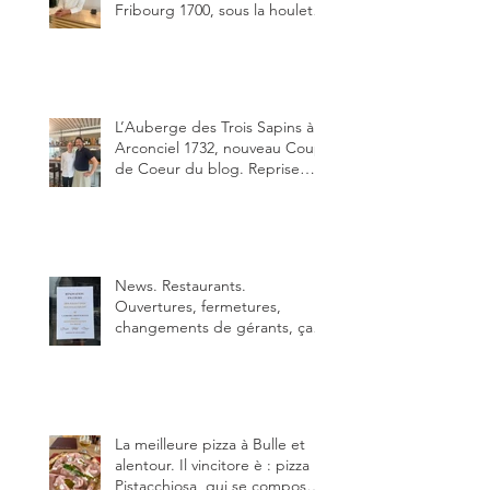
Fribourg 1700, sous la houlette
depuis début février de Julien
Ayer et Victor Moriez le
nouveau chef des lieux.
L’Auberge des Trois Sapins à
Arconciel 1732, nouveau Coup
de Coeur du blog. Reprise
depuis quelques jours (le 2
juin), par Sandra Hayoz et
Sébastien Haas, elle cartonne
déjà.
News. Restaurants.
Ouvertures, fermetures,
changements de gérants, ça
bouge dans le canton et
notamment à Bulle (trois
établissements), La Berra
(deux) et Charmey (un).
La meilleure pizza à Bulle et
alentour. Il vincitore è : pizza
Pistacchiosa, qui se compose