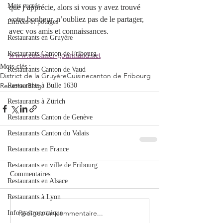
Mets sucrés
que j’apprécie, alors si vous y avez trouvé 
votre bonheur, n’oubliez pas de le partager, 
Entrées et potages
avec vos amis et connaissances. 
Restaurants en Gruyère
Restaurants Canton de Fribourg
www.cuisinier-gourmand.net
Mots-clés :
Restaurants Canton de Vaud
District de la Gruyère
Cuisine
canton de Fribourg
Recettes
Blog
Restaurants à Bulle 1630
Restaurants à Zürich
Restaurants Canton de Genève
Restaurants Canton du Valais
Restaurants en France
Restaurants en ville de Fribourg
Commentaires
Restaurants en Alsace
Restaurants à Lyon
Rédigez un commentaire...
Info gastronomique