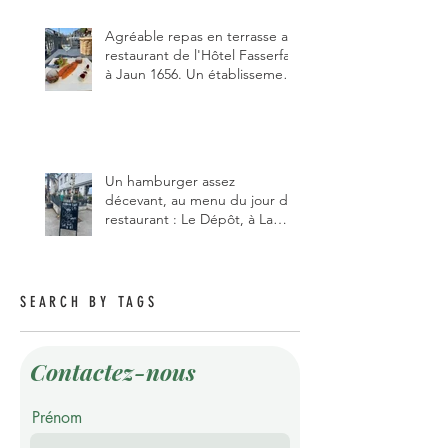
pizzaiolo, et chanteur d'opéra
dans l'âme, en mangeant.
Agréable repas en terrasse au
restaurant de l'Hôtel Fasserfall
à Jaun 1656. Un établissement
qui vient de changer de
gérant et de chef, ce début
d'année.
Un hamburger assez
décevant, au menu du jour du
restaurant : Le Dépôt, à La
Roche 1634.
SEARCH BY TAGS
Contactez-nous
Prénom