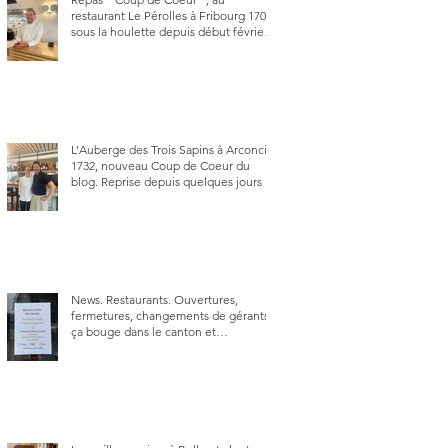
restaurant Le Pérolles à Fribourg 1700,
sous la houlette depuis début février
de Julien Ayer et Victor Moriez le
nouveau chef des lieux.
L’Auberge des Trois Sapins à Arconciel
1732, nouveau Coup de Coeur du
blog. Reprise depuis quelques jours (le
2 juin), par Sandra Hayoz et Sébastien
Haas, elle cartonne déjà.
News. Restaurants. Ouvertures,
fermetures, changements de gérants,
ça bouge dans le canton et
notamment à Bulle (trois
établissements), La Berra (deux) et
Charmey (un).