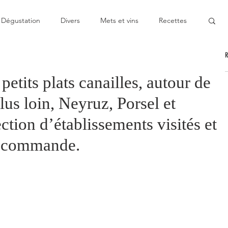
Dégustation
Divers
Mets et vins
Recettes
nable
Pas cher
Au Top
Bon moment
etits plats canailles, autour de
lus loin, Neyruz, Porsel et
oublier
Décevant
Semie-gastronomique
ction d’établissements visités et
recommande.
onomique
Bistronomie
Coup de gueule
ge
Escapade
Mitigé
News
Au fourneau
gétarienne
Recette végan
Cuisine du monde