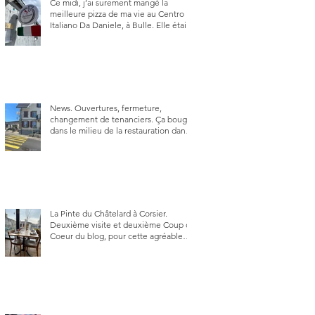
Ce midi, j’ai surement mangé la
meilleure pizza de ma vie au Centro
Italiano Da Daniele, à Bulle. Elle était
absolument parfaite.
News. Ouvertures, fermeture,
changement de tenanciers. Ça bouge
dans le milieu de la restauration dans
le canton de Fribourg. La prochaine
réouverture: l'Auberge des Trois Sapin
à Arconciel le 2 juin.
La Pinte du Châtelard à Corsier.
Deuxième visite et deuxième Coup de
Coeur du blog, pour cette agréable
Pinte, son accueil rare, et sa très
bonne cuisine.