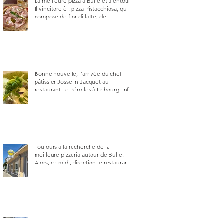
La meilleure pizza à Bulle et alentour.
Il vincitore è : pizza Pistacchiosa, qui se
compose de fior di latte, de
mortadelle, crème de pistache et
stracciatella, dal Centro Italiano, Da
Danielle.
Bonne nouvelle, l’arrivée du chef
pâtissier Josselin Jacquet au
restaurant Le Pérolles à Fribourg. Info
Gault & Millau Channel.
Toujours à la recherche de la
meilleure pizzeria autour de Bulle.
Alors, ce midi, direction le restaurant
le Tivoli, une adresse qui m’a été
conseillée sur FB et que je ne
connaissais pas.