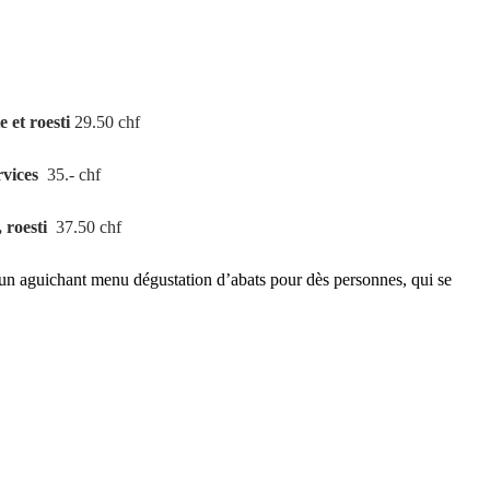
 et roesti
 29.50 chf
rvices
  35.- chf
 roesti 
 37.50 chf
 un aguichant menu dégustation d’abats pour dès personnes, qui se 