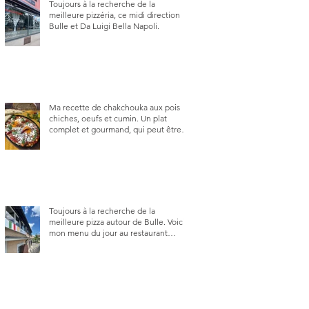
Toujours à la recherche de la
meilleure pizzéria, ce midi direction
Bulle et Da Luigi Bella Napoli.
Ma recette de chakchouka aux pois
chiches, oeufs et cumin. Un plat
complet et gourmand, qui peut être
aussi bien en manger au brunch, au
lunch ou au souper. Ma recette en
photos.
Toujours à la recherche de la
meilleure pizza autour de Bulle. Voici
mon menu du jour au restaurant
Trattoria 2.0, à La Tour-de-Trême 1635.