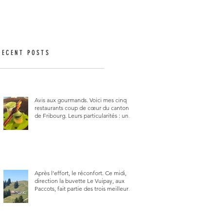
RECENT POSTS
Avis aux gourmands. Voici mes cinq
restaurants coup de cœur du canton
de Fribourg. Leurs particularités : un
très bon rapport qualité-prix-plaisir.
Alors, ne tardez pas à aller les visiter !
Après l’effort, le réconfort. Ce midi,
direction la buvette Le Vuipay, aux
Paccots, fait partie des trois meilleures
buvettes que j’ai visitées du canton de
Fribourg. Pour ne pas dire la
meilleure.