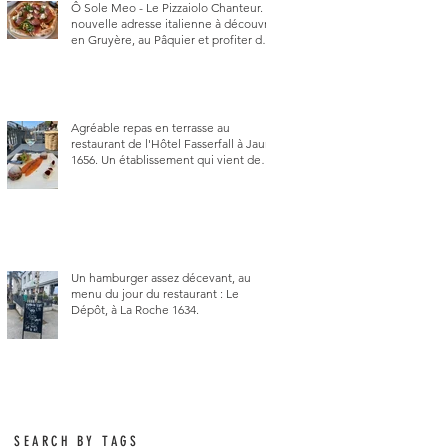
Ô Sole Meo - Le Pizzaiolo Chanteur. La
nouvelle adresse italienne à découvrir
en Gruyère, au Pâquier et profiter des
talents de chanteur du pizzaiolo, et
chanteur d'opéra dans l'âme, en
mangeant.
Agréable repas en terrasse au
restaurant de l'Hôtel Fasserfall à Jaun
1656. Un établissement qui vient de
changer de gérant et de chef, ce
début d'année.
Un hamburger assez décevant, au
menu du jour du restaurant : Le
Dépôt, à La Roche 1634.
SEARCH BY TAGS