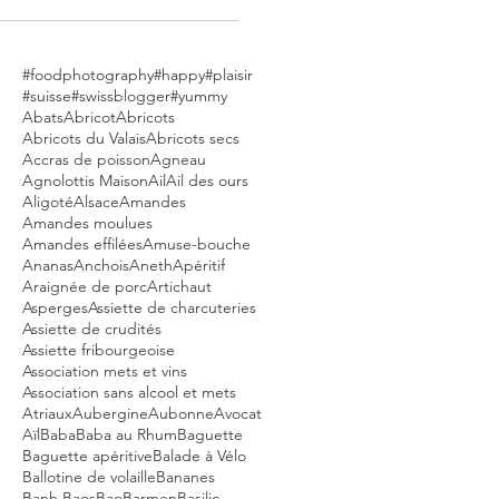
#foodphotography
#happy
#plaisir
#suisse
#swissblogger
#yummy
Abats
Abricot
Abricots
Abricots du Valais
Abricots secs
Accras de poisson
Agneau
Agnolottis Maison
Ail
Ail des ours
Aligoté
Alsace
Amandes
Amandes moulues
Amandes effilées
Amuse-bouche
Ananas
Anchois
Aneth
Apéritif
Araignée de porc
Artichaut
Asperges
Assiette de charcuteries
Assiette de crudités
Assiette fribourgeoise
Association mets et vins
Association sans alcool et mets
Atriaux
Aubergine
Aubonne
Avocat
Aïl
Baba
Baba au Rhum
Baguette
Baguette apéritive
Balade à Vélo
Ballotine de volaille
Bananes
Banh Baos
Bao
Barmen
Basilic