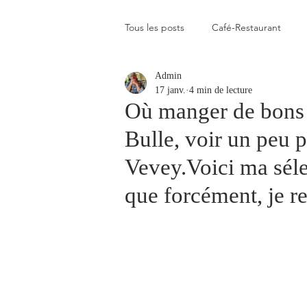
Tous les posts
Café-Restaurant
Admin
Elevé
Assez élevé
Raison
17 janv.
4 min de lecture
Où manger de bons p
Bulle, voir un peu p
Coup de coeur
Un flop à vite 
Vevey.Voici ma séle
que forcément, je 
Blogs que j'aime visiter
Gastr
Plats en photos
Buvette alpa
Qui c'est celui-là ?
Recette vé