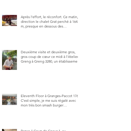
Après l’effort, le réconfort. Ce matin,
direction le chalet Grat perché à 1642
m, presque en dessous des
Gastlosen. C’est ma deuxième visite
au Chalet Grat et toujours avec autant
de plaisir.
Deuxième visite et deuxième gros,
gros coup de cœur ce midi à l'Atelier
Greng à Greng 3280, un établissement
repris depuis début avril 2025 par un
jeune couple, Valérie Bieri et Michel
Hojac.
Eleventh Floor à Granges-Paccot 1763.
C'est simple, je me suis régalé avec
mon très bon smash burger
"Oklahoma" en forma triples. Un
burger que j'ai noté 8,5 sur 10.
Repas " Coup de Coeur ", au