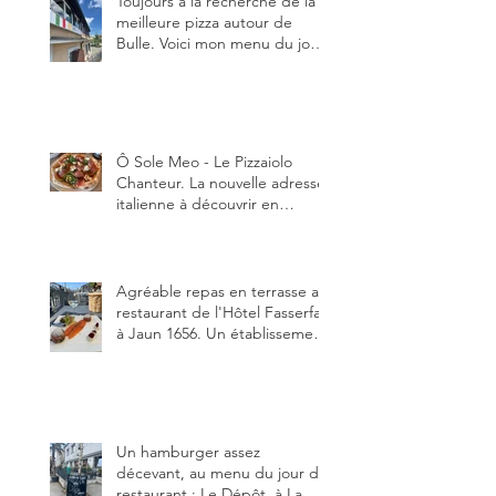
Toujours à la recherche de la
meilleure pizza autour de
Bulle. Voici mon menu du jour
au restaurant Trattoria 2.0, à La
Tour-de-Trême 1635.
Ô Sole Meo - Le Pizzaiolo
Chanteur. La nouvelle adresse
italienne à découvrir en
Gruyère, au Pâquier et profiter
des talents de chanteur du
pizzaiolo, et chanteur d'opéra
dans l'âme, en mangeant.
Agréable repas en terrasse au
restaurant de l'Hôtel Fasserfall
à Jaun 1656. Un établissement
qui vient de changer de
gérant et de chef, ce début
d'année.
Un hamburger assez
décevant, au menu du jour du
restaurant : Le Dépôt, à La