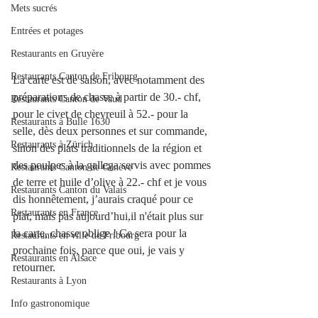
Mets sucrés
Entrées et potages
Restaurants en Gruyère
Restaurants Canton de Fribourg
La carte est de saison, avec notamment des 
préparations de chasse à partir de 30.- chf, 
Restaurants Canton de Vaud
pour le civet de chevreuil à 52.- pour la 
Restaurants à Bulle 1630
selle, dès deux personnes et sur commande, 
Restaurants à Zürich
sinon des plats traditionnels de la région et 
des poulpes à la gallega servis avec pommes 
Restaurants Canton de Genève
de terre et huile d’olive à 22.- chf et je vous 
Restaurants Canton du Valais
dis honnêtement, j’aurais craqué pour ce 
Restaurants en France
plat, mais pas aujourd’hui,il n'était plus sur 
la carte, chasse oblige ! Ce sera pour la 
Restaurants en ville de Fribourg
prochaine fois, parce que oui, je vais y 
Restaurants en Alsace
retourner. 
Restaurants à Lyon
Info gastronomique