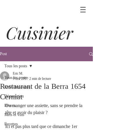
Cuisinier
Post
Tous les posts
Eric M.
Tous les posts
9 oct. 2017
2 min de lecture
Restaurant de la Berra 1654
Café-Restaurant
Cerniat
Dégustation
Ou manger une assiette, sans se prendre la 
Divers
tête et avoir du plaisir ?
Mets et vins
Recettes
Ici et pas plus tard que ce dimanche 1er 