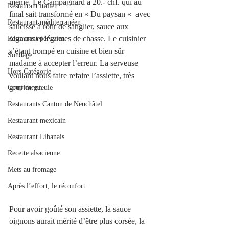
même, Le Campagnard à 20.- chf. qui au 
Restaurant italien
final sait transformé en « Du paysan «  avec 
Restaurant méditerranéen
saucisse à rôtir de sanglier, sauce aux 
oignons et légumes de chasse. Le cuisinier 
Restaurant péruvien
s’étant trompé en cuisine et bien sûr 
Sondage
madame à accepter l’erreur. La serveuse 
Hors Catégorie
voulant nous faire refaire l’assiette, très 
gentiment. 
Coup de gueule
Restaurants Canton de Neuchâtel
Restaurant mexicain
Restaurant Libanais
Recette alsacienne
Mets au fromage
Après l’effort, le réconfort.
Pour avoir goûté son assiette, la sauce 
oignons aurait mérité d’être plus corsée, la 