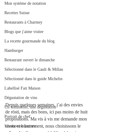
Mon système de notation
Recettes Suisse
Restaurants à Charmey
Blogs que j'aime visiter
La recette gourmande du blog.
Hamburger
Restaurant ouvert le dimanche
Sélectionné dans le Gault & Millau
Sélectionné dans le guide Michelin
Labellisé Fait Maison
Dégustation de vins
Depuis quelques semaines, j’ai des envies 
Un sommelier, une dégustation
de rösti, mais des bons, ici pas moins de huit 
Portrait de chef
propositions. Ma vis à vis me demande mon 
choix et bizarrement, nous choisissons le 
Savoureuse lecture