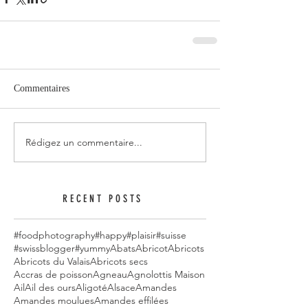
Commentaires
Rédigez un commentaire...
RECENT POSTS
#foodphotography
#happy
#plaisir
#suisse
#swissblogger
#yummy
Abats
Abricot
Abricots
Abricots du Valais
Abricots secs
Accras de poisson
Agneau
Agnolottis Maison
Ail
Ail des ours
Aligoté
Alsace
Amandes
Amandes moulues
Amandes effilées