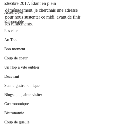
octobre 2017. Étant en plein 
Elevé
déménagement, je cherchais une adresse 
Assez élevé
pour nous sustenter ce midi, avant de finir 
Raisonnable
les rangements. 
Pas cher
Au Top
Bon moment
Coup de coeur
Un flop à vite oublier
Décevant
Semie-gastronomique
Blogs que j'aime visiter
Gastronomique
Bistronomie
Coup de gueule