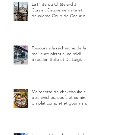
juin.
La Pinte du Châtelard à
Corsier. Deuxième visite et
deuxième Coup de Coeur du
blog, pour cette agréable
Pinte, son accueil rare, et sa
très bonne cuisine.
Toujours à la recherche de la
meilleure pizzéria, ce midi
direction Bulle et Da Luigi
Bella Napoli.
Ma recette de chakchouka aux
pois chiches, oeufs et cumin.
Un plat complet et gourmand,
qui peut être aussi bien
en manger au brunch, au
lunch ou au souper. Ma
recette en photos.