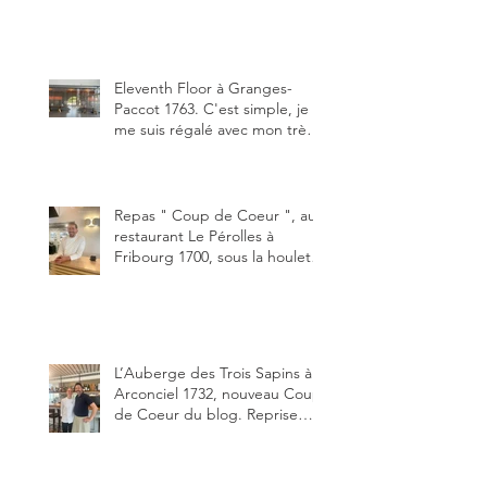
depuis début avril 2025 par un
jeune couple, Valérie Bieri et
Michel Hojac.
Eleventh Floor à Granges-
Paccot 1763. C'est simple, je
me suis régalé avec mon très
bon smash burger
"Oklahoma" en forma triples.
Un burger que j'ai noté 8,5 sur
10.
Repas " Coup de Coeur ", au
restaurant Le Pérolles à
Fribourg 1700, sous la houlette
depuis début février de Julien
Ayer et Victor Moriez le
nouveau chef des lieux.
L’Auberge des Trois Sapins à
Arconciel 1732, nouveau Coup
de Coeur du blog. Reprise
depuis quelques jours (le 2
juin), par Sandra Hayoz et
Sébastien Haas, elle cartonne