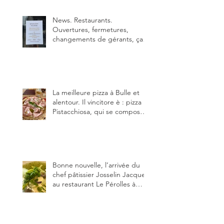
déjà.
News. Restaurants.
Ouvertures, fermetures,
changements de gérants, ça
bouge dans le canton et
notamment à Bulle (trois
établissements), La Berra
(deux) et Charmey (un).
La meilleure pizza à Bulle et
alentour. Il vincitore è : pizza
Pistacchiosa, qui se compose
de fior di latte, de mortadelle,
crème de pistache et
stracciatella, dal Centro
Italiano, Da Danielle.
Bonne nouvelle, l’arrivée du
chef pâtissier Josselin Jacquet
au restaurant Le Pérolles à
Fribourg. Info Gault & Millau
Channel.