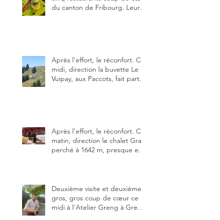
du canton de Fribourg. Leurs
particularités : un très bon
rapport qualité-prix-plaisir.
Alors, ne tardez pas à aller les
visiter !
Après l’effort, le réconfort. Ce
midi, direction la buvette Le
Vuipay, aux Paccots, fait partie
des trois meilleures buvettes
que j’ai visitées du canton de
Fribourg. Pour ne pas dire la
meilleure.
Après l’effort, le réconfort. Ce
matin, direction le chalet Grat
perché à 1642 m, presque en
dessous des Gastlosen. C’est
ma deuxième visite au Chalet
Grat et toujours avec autant
de plaisir.
Deuxième visite et deuxième
gros, gros coup de cœur ce
midi à l'Atelier Greng à Greng
3280, un établissement repris