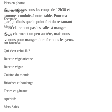
Plats en photos
Nous arrivons sous les coups de 12h30 et 
Buvette alpage
sommes conduits à notre table. Pour ma 
Escapade
part, je dirais que le point fort du restaurant 
Mitigé
n’est clairement pas les salles à manger. 
Sans charme et un peu austère, mais nous 
News
venons pour manger alors fermons les yeux. 
Au fourneau
Qui c'est celui-là ?
Recette végétarienne
Recette végan
Cuisine du monde
Brioches et boulange
Tartes et gâteaux
Apéritifs
Mets Salés