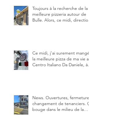
Toujours à la recherche de la
meilleure pizzeria autour de
Bulle. Alors, ce midi, direction
le restaurant le Tivoli, une
adresse qui m’a été conseillée
sur FB et que je ne connaissais
pas.
Ce midi, j’ai surement mangé
la meilleure pizza de ma vie au
Centro Italiano Da Daniele, à
Bulle. Elle était absolument
parfaite.
News. Ouvertures, fermeture,
changement de tenanciers. Ça
bouge dans le milieu de la
restauration dans le canton de
Fribourg. La prochaine
réouverture: l'Auberge des
Trois Sapin à Arconciel le 2