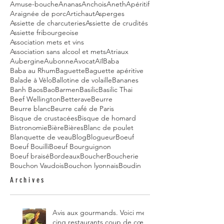
Amuse-bouche
Ananas
Anchois
Aneth
Apéritif
Araignée de porc
Artichaut
Asperges
Assiette de charcuteries
Assiette de crudités
Assiette fribourgeoise
Association mets et vins
Association sans alcool et mets
Atriaux
Aubergine
Aubonne
Avocat
Aïl
Baba
Baba au Rhum
Baguette
Baguette apéritive
Balade à Vélo
Ballotine de volaille
Bananes
Banh Baos
Bao
Barmen
Basilic
Basilic Thai
Beef Wellington
Betterave
Beurre
Beurre blanc
Beurre café de Paris
Bisque de crustacées
Bisque de homard
Bistronomie
Bière
Bières
Blanc de poulet
Blanquette de veau
Blog
Blogueur
Boeuf
Boeuf Bouilli
Boeuf Bourguignon
Boeuf braisé
Bordeaux
Boucher
Boucherie
Bouchon Vaudois
Bouchon lyonnais
Boudin
Archives
Avis aux gourmands. Voici mes
cinq restaurants coup de cœur