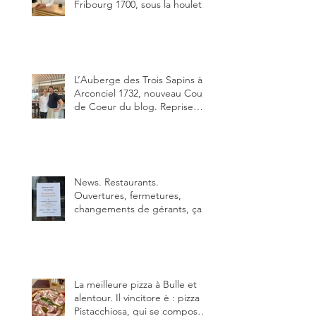
Fribourg 1700, sous la houlette
depuis début février de Julien
Ayer et Victor Moriez le
nouveau chef des lieux.
L’Auberge des Trois Sapins à
Arconciel 1732, nouveau Coup
de Coeur du blog. Reprise
depuis quelques jours (le 2
juin), par Sandra Hayoz et
Sébastien Haas, elle cartonne
déjà.
News. Restaurants.
Ouvertures, fermetures,
changements de gérants, ça
bouge dans le canton et
notamment à Bulle (trois
établissements), La Berra
(deux) et Charmey (un).
La meilleure pizza à Bulle et
alentour. Il vincitore è : pizza
Pistacchiosa, qui se compose