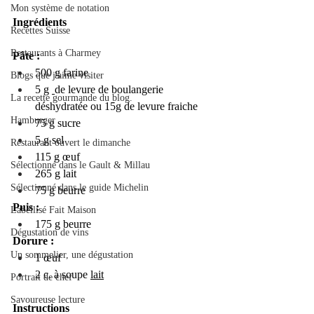
Mon système de notation
Ingrédients
Recettes Suisse
Restaurants à Charmey
Pâte :
500 g 
farine
Blogs que j'aime visiter
5 g 
de levure de boulangerie 
La recette gourmande du blog.
déshydratée 
ou 15g de levure fraiche
Hamburger
75 g
sucre
5 g 
sel
Restaurant ouvert le dimanche
115 g 
œuf
Sélectionné dans le Gault & Millau
265 g 
lait
Sélectionné dans le guide Michelin
75 g 
beurre
Puis :
Labellisé Fait Maison
175 g beurre
Dégustation de vins
Dorure :
Un sommelier, une dégustation
1 
œuf
2 c. à soupe 
lait
Portrait de chef
Savoureuse lecture
Instructions