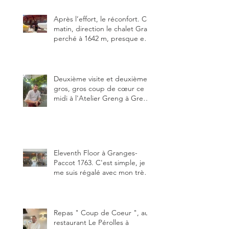
meilleure.
Après l’effort, le réconfort. Ce
matin, direction le chalet Grat
perché à 1642 m, presque en
dessous des Gastlosen. C’est
ma deuxième visite au Chalet
Grat et toujours avec autant
de plaisir.
Deuxième visite et deuxième
gros, gros coup de cœur ce
midi à l'Atelier Greng à Greng
3280, un établissement repris
depuis début avril 2025 par un
jeune couple, Valérie Bieri et
Michel Hojac.
Eleventh Floor à Granges-
Paccot 1763. C'est simple, je
me suis régalé avec mon très
bon smash burger
"Oklahoma" en forma triples.
Un burger que j'ai noté 8,5 sur
10.
Repas " Coup de Coeur ", au
restaurant Le Pérolles à