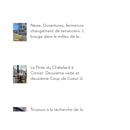
parfaite.
News. Ouvertures, fermeture,
changement de tenanciers. Ça
bouge dans le milieu de la
restauration dans le canton de
Fribourg. La prochaine
réouverture: l'Auberge des
Trois Sapin à Arconciel le 2
juin.
La Pinte du Châtelard à
Corsier. Deuxième visite et
deuxième Coup de Coeur du
blog, pour cette agréable
Pinte, son accueil rare, et sa
très bonne cuisine.
Toujours à la recherche de la
meilleure pizzéria, ce midi
direction Bulle et Da Luigi
Bella Napoli.