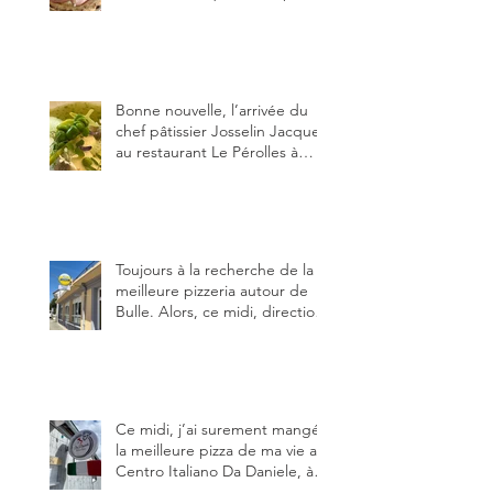
de fior di latte, de mortadelle,
crème de pistache et
stracciatella, dal Centro
Italiano, Da Danielle.
Bonne nouvelle, l’arrivée du
chef pâtissier Josselin Jacquet
au restaurant Le Pérolles à
Fribourg. Info Gault & Millau
Channel.
Toujours à la recherche de la
meilleure pizzeria autour de
Bulle. Alors, ce midi, direction
le restaurant le Tivoli, une
adresse qui m’a été conseillée
sur FB et que je ne connaissais
pas.
Ce midi, j’ai surement mangé
la meilleure pizza de ma vie au
Centro Italiano Da Daniele, à
Bulle. Elle était absolument