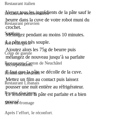
Restaurant italien
Versez tous les ingrédients de la pâte sauf le 
Restaurant méditerranéen
beurre dans la cuve de votre robot muni du 
Restaurant péruvien
crochet.
Sondage
Mélangez pendant au moins 10 minutes. 
La pâte est très souple.
Hors Catégorie
Ajoutez alors les 75g de beurre puis 
Coup de gueule
mélangez de nouveau jusqu’à sa parfaite 
Restaurants Canton de Neuchâtel
incorporation. 
Il faut que la pâte se décolle de la cuve.
Restaurant mexicain
Mettez un film au contact puis laissez 
Restaurant Libanais
pousser une nuit entière au réfrigérateur.
Recette alsacienne
Le lendemain la pâte est parfaite et a bien 
poussé.
Mets au fromage
Après l’effort, le réconfort.