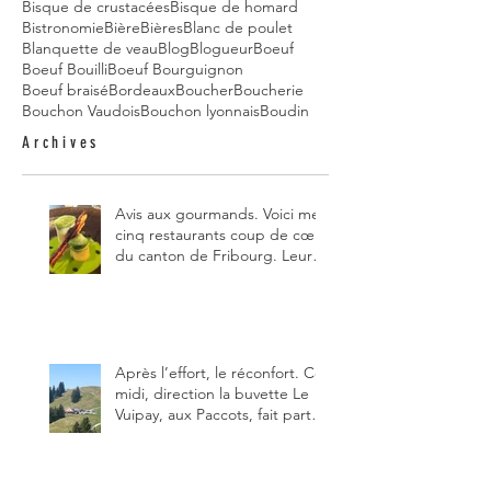
Bisque de crustacées
Bisque de homard
Bistronomie
Bière
Bières
Blanc de poulet
Blanquette de veau
Blog
Blogueur
Boeuf
Boeuf Bouilli
Boeuf Bourguignon
Boeuf braisé
Bordeaux
Boucher
Boucherie
Bouchon Vaudois
Bouchon lyonnais
Boudin
Archives
Avis aux gourmands. Voici mes
cinq restaurants coup de cœur
du canton de Fribourg. Leurs
particularités : un très bon
rapport qualité-prix-plaisir.
Alors, ne tardez pas à aller les
visiter !
Après l’effort, le réconfort. Ce
midi, direction la buvette Le
Vuipay, aux Paccots, fait partie
des trois meilleures buvettes
que j’ai visitées du canton de
Fribourg. Pour ne pas dire la