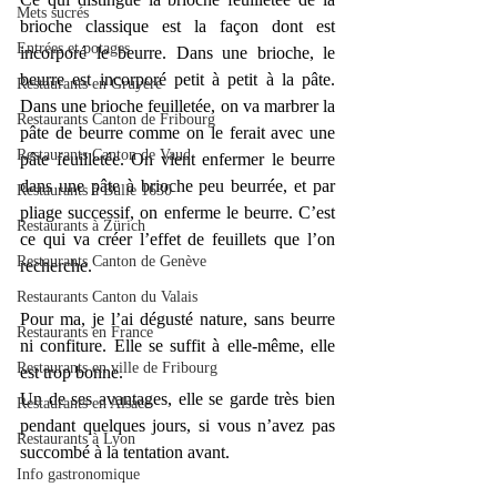
Mets sucrés
brioche classique est la façon dont est 
Entrées et potages
incorporé le beurre. Dans une brioche, le 
beurre est incorporé petit à petit à la pâte. 
Restaurants en Gruyère
Dans une brioche feuilletée, on va marbrer la 
Restaurants Canton de Fribourg
pâte de beurre comme on le ferait avec une 
Restaurants Canton de Vaud
pâte feuilletée. On vient enfermer le beurre 
dans une pâte à brioche peu beurrée, et par 
Restaurants à Bulle 1630
pliage successif, on enferme le beurre. C’est 
Restaurants à Zürich
ce qui va créer l’effet de feuillets que l’on 
Restaurants Canton de Genève
recherche.
Restaurants Canton du Valais
Pour ma, je l’ai dégusté nature, sans beurre 
Restaurants en France
ni confiture. Elle se suffit à elle-même, elle 
Restaurants en ville de Fribourg
est trop bonne.
Un de ses avantages, elle se garde très bien 
Restaurants en Alsace
pendant quelques jours, si vous n’avez pas 
Restaurants à Lyon
succombé à la tentation avant.
Info gastronomique