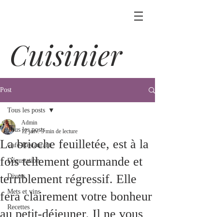
Cuisinier
Post
Tous les posts
Admin
Tous les posts
12 janv.
3 min de lecture
La brioche feuilletée, est à la
Café-Restaurant
fois tellement gourmande et
Dégustation
terriblement régressif. Elle
Divers
Mets et vins
fera clairement votre bonheur
Recettes
au petit-déjeuner. Il ne vous