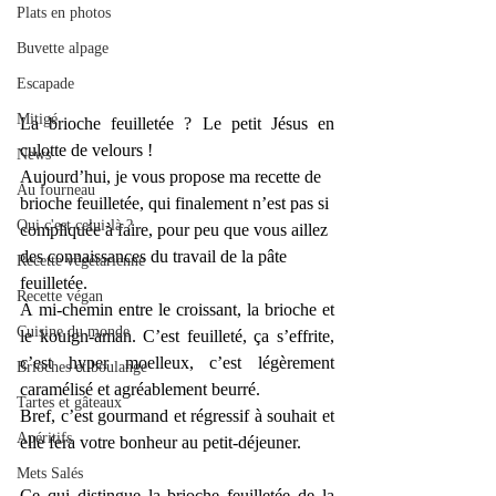
Plats en photos
Buvette alpage
Escapade
Mitigé
La brioche feuilletée ? Le petit Jésus en 
culotte de velours !
News
Aujourd’hui, je vous propose ma recette de 
Au fourneau
brioche feuilletée, qui finalement n’est pas si 
Qui c'est celui-là ?
compliquée à faire, pour peu que vous aillez 
des connaissances du travail de la pâte 
Recette végétarienne
feuilletée.
Recette végan
À mi-chemin entre le croissant, la brioche et 
Cuisine du monde
le kouign-aman. C’est feuilleté, ça s’effrite, 
c’est hyper moelleux, c’est légèrement 
Brioches et boulange
caramélisé et agréablement beurré.
Tartes et gâteaux
Bref, c’est gourmand et régressif à souhait et 
Apéritifs
elle fera votre bonheur au petit-déjeuner.
Mets Salés
Ce qui distingue la brioche feuilletée de la 