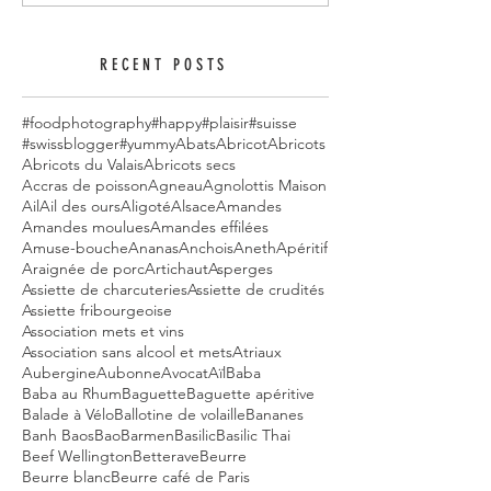
RECENT POSTS
#foodphotography
#happy
#plaisir
#suisse
#swissblogger
#yummy
Abats
Abricot
Abricots
Abricots du Valais
Abricots secs
Accras de poisson
Agneau
Agnolottis Maison
Ail
Ail des ours
Aligoté
Alsace
Amandes
Amandes moulues
Amandes effilées
Amuse-bouche
Ananas
Anchois
Aneth
Apéritif
Araignée de porc
Artichaut
Asperges
Assiette de charcuteries
Assiette de crudités
Assiette fribourgeoise
Association mets et vins
Association sans alcool et mets
Atriaux
Aubergine
Aubonne
Avocat
Aïl
Baba
Baba au Rhum
Baguette
Baguette apéritive
Balade à Vélo
Ballotine de volaille
Bananes
Banh Baos
Bao
Barmen
Basilic
Basilic Thai
Beef Wellington
Betterave
Beurre
Beurre blanc
Beurre café de Paris