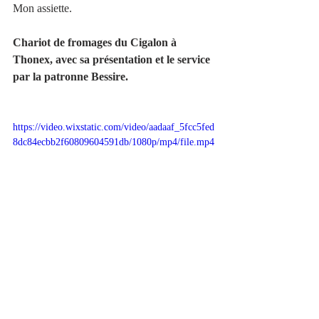
Mon assiette. 
Chariot de fromages du Cigalon à 
Thonex, avec sa présentation et le service 
par la patronne Bessire.   
https://video.wixstatic.com/video/aadaaf_5fcc5fed
8dc84ecbb2f60809604591db/1080p/mp4/file.mp4