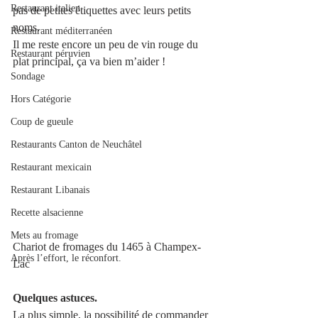
Restaurant italien
pas de petites étiquettes avec leurs petits 
noms.
Restaurant méditerranéen
Il me reste encore un peu de vin rouge du 
Restaurant péruvien
plat principal, ça va bien m’aider !
Sondage
Hors Catégorie
Coup de gueule
Restaurants Canton de Neuchâtel
Restaurant mexicain
Restaurant Libanais
Recette alsacienne
Mets au fromage
Chariot de fromages du 1465 à Champex-
Après l’effort, le réconfort.
Lac 
Quelques astuces.
La plus simple, la possibilité de commander 