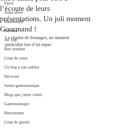
Elevé
l’écoute de leurs
Assez élevé
présentations. Un joli moment
Raisonnable
Gourmand !
Pas cher
Le chariot de fromages, un moment 
Au Top
particulier lors d’un repas.
Bon moment
Coup de coeur
Un flop à vite oublier
Décevant
Semie-gastronomique
Blogs que j'aime visiter
Gastronomique
Bistronomie
Coup de gueule