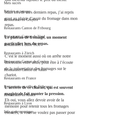
Mets sucrés
Entrées et potages
Mais lors de mes derniers repas, j’ai repris 
gout au plaisir d’avoir du fromage dans mon 
Restaurants en Gruyère
repas.
Restaurants Canton de Fribourg
Restaurants Canton de Vaud
Le plateau de fromage, un moment 
particulier lors du repas.
Restaurants à Bulle 1630
Restaurants à Zürich
C’est le moment aussi où on arrête notre 
Restaurants Canton de Genève
discussion entre amis, pour être à l’écoute 
de la présentation des fromages sur le 
Restaurants Canton du Valais
chariot.
Restaurants en France
Restaurants en ville de Fribourg
L’arrivée de ce chariot, qui est souvent 
magistrale fait monter la pression.
Restaurants en Alsace
Eh oui, vous allez devoir avoir de la 
Restaurants à Lyon
mémoire pour retenir tous les fromages 
Info gastronomique
énoncés, si vous ne voulez pas passer pour 