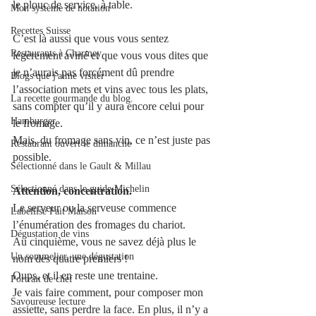
le plouc de service, à table.
Mon système de notation
Recettes Suisse
C’est là aussi que vous vous sentez 
Restaurants à Charmey
légèrement aviné et que vous vous dites que 
je n’aurais pas forcément dû prendre 
Blogs que j'aime visiter
l’association mets et vins avec tous les plats, 
La recette gourmande du blog.
sans compter qu’il y aura encore celui pour 
Hamburger
le fromage.
Mais, du fromage sans vin, ce n’est juste pas 
Restaurant ouvert le dimanche
possible.
Sélectionné dans le Gault & Millau
Sélectionné dans le guide Michelin
Attention, concentration.
Le serveur ou la serveuse commence 
Labellisé Fait Maison
l’énumération des fromages du chariot.
Dégustation de vins
Au cinquième, vous ne savez déjà plus le 
Un sommelier, une dégustation
nom des quatre premiers !
Oups, et il en reste une trentaine.
Portrait de chef
Je vais faire comment, pour composer mon 
Savoureuse lecture
assiette, sans perdre la face. En plus, il n’y a 