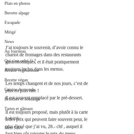
Plats en photos
Buvette alpage
Escapade
Mitigé
News
J’ai toujours le souvenir, d’avoir connu le 
Au fourneau
chariot de fromages dans des restaurants 
Qui c'est celui-là ?
gastronomiques, et il était pratiquement 
toujours inclus dans les menus.
Recette végétarienne
Recette végan
Les temps changent et de nos jours, c’est de 
Cuisine du monde
plus en plus rare !
Il est souvent remplacé par le pré-dessert.
Brioches et boulange
Tartes et gâteaux
Il est toujours proposé, mais plutôt à la carte 
Apéritifs
à des prix qui peuvent faire souvent peur, le 
plus élevé que j’ai vu, 28.- chf , auquel il 
Mets Salés
faut bien-sûr rajouter le prix du menu.  