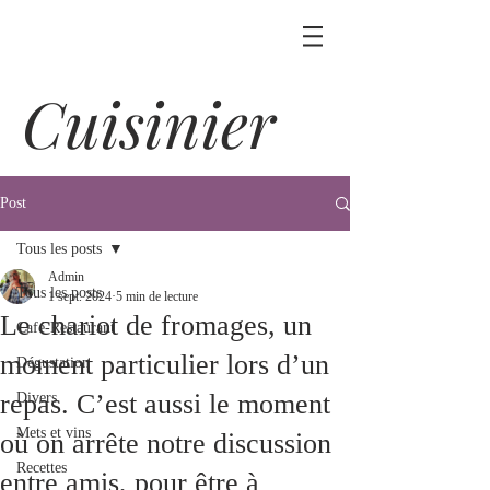
Cuisinier
Post
Tous les posts
Admin
Tous les posts
1 sept. 2024
5 min de lecture
Le chariot de fromages, un
Café-Restaurant
moment particulier lors d’un
Dégustation
repas. C’est aussi le moment
Divers
Mets et vins
où on arrête notre discussion
Recettes
entre amis, pour être à