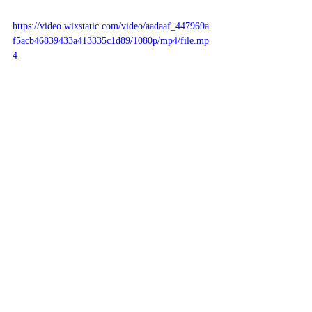
https://video.wixstatic.com/video/aadaaf_447969a
f5acb46839433a413335c1d89/1080p/mp4/file.mp
4