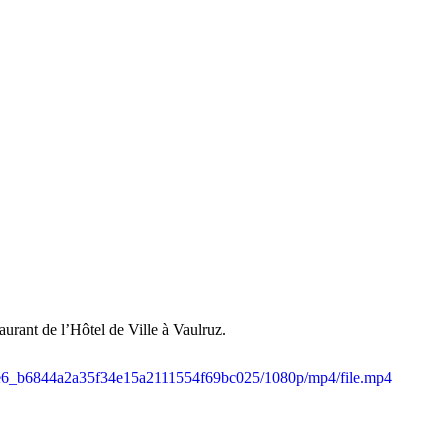
urant de l’Hôtel de Ville à Vaulruz.
a65e6_b6844a2a35f34e15a2111554f69bc025/1080p/mp4/file.mp4