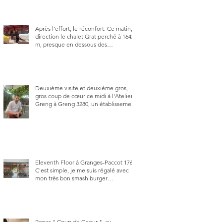
Après l’effort, le réconfort. Ce matin,
direction le chalet Grat perché à 1642
m, presque en dessous des
Gastlosen. C’est ma deuxième visite
au Chalet Grat et toujours avec autant
de plaisir.
Deuxième visite et deuxième gros,
gros coup de cœur ce midi à l'Atelier
Greng à Greng 3280, un établissement
repris depuis début avril 2025 par un
jeune couple, Valérie Bieri et Michel
Hojac.
Eleventh Floor à Granges-Paccot 1763.
C'est simple, je me suis régalé avec
mon très bon smash burger
"Oklahoma" en forma triples. Un
burger que j'ai noté 8,5 sur 10.
Repas " Coup de Coeur ", au