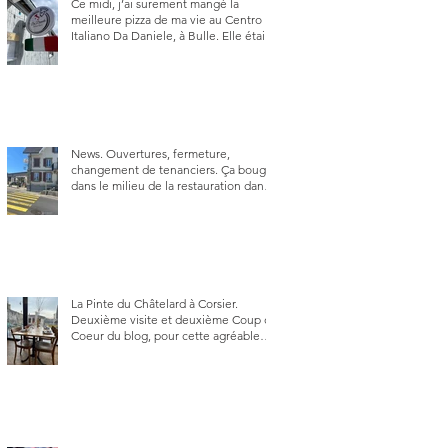
Ce midi, j’ai surement mangé la
meilleure pizza de ma vie au Centro
Italiano Da Daniele, à Bulle. Elle était
absolument parfaite.
News. Ouvertures, fermeture,
changement de tenanciers. Ça bouge
dans le milieu de la restauration dans
le canton de Fribourg. La prochaine
réouverture: l'Auberge des Trois Sapin
à Arconciel le 2 juin.
La Pinte du Châtelard à Corsier.
Deuxième visite et deuxième Coup de
Coeur du blog, pour cette agréable
Pinte, son accueil rare, et sa très
bonne cuisine.