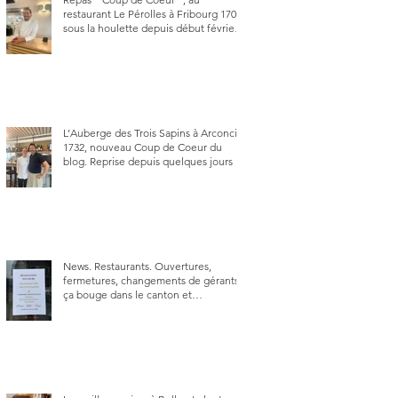
restaurant Le Pérolles à Fribourg 1700,
sous la houlette depuis début février
de Julien Ayer et Victor Moriez le
nouveau chef des lieux.
L’Auberge des Trois Sapins à Arconciel
1732, nouveau Coup de Coeur du
blog. Reprise depuis quelques jours (le
2 juin), par Sandra Hayoz et Sébastien
Haas, elle cartonne déjà.
News. Restaurants. Ouvertures,
fermetures, changements de gérants,
ça bouge dans le canton et
notamment à Bulle (trois
établissements), La Berra (deux) et
Charmey (un).