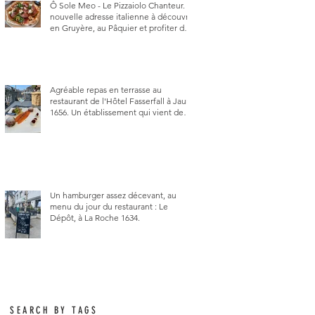
Ô Sole Meo - Le Pizzaiolo Chanteur. La
nouvelle adresse italienne à découvrir
en Gruyère, au Pâquier et profiter des
talents de chanteur du pizzaiolo, et
chanteur d'opéra dans l'âme, en
mangeant.
Agréable repas en terrasse au
restaurant de l'Hôtel Fasserfall à Jaun
1656. Un établissement qui vient de
changer de gérant et de chef, ce
début d'année.
Un hamburger assez décevant, au
menu du jour du restaurant : Le
Dépôt, à La Roche 1634.
SEARCH BY TAGS