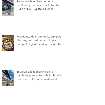
Toujours à la recherche de la
meilleure pizzéria, ce midi direction
Bulle et Da Luigi Bella Napoli.
Ma recette de chakchouka aux pois
chiches, oeufs et cumin. Un plat
complet et gourmand, qui peut être
aussi bien en manger au brunch, au
lunch ou au souper. Ma recette en
photos.
Toujours à la recherche de la
meilleure pizza autour de Bulle. Voici
mon menu du jour au restaurant
Trattoria 2.0, à La Tour-de-Trême 1635.