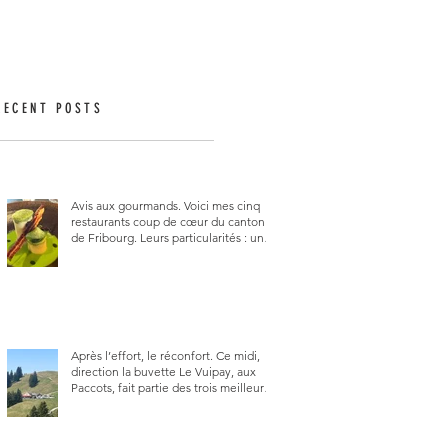
RECENT POSTS
Avis aux gourmands. Voici mes cinq
restaurants coup de cœur du canton
de Fribourg. Leurs particularités : un
très bon rapport qualité-prix-plaisir.
Alors, ne tardez pas à aller les visiter !
Après l’effort, le réconfort. Ce midi,
direction la buvette Le Vuipay, aux
Paccots, fait partie des trois meilleures
buvettes que j’ai visitées du canton de
Fribourg. Pour ne pas dire la
meilleure.