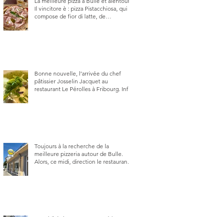
La meilleure pizza à Bulle et alentour.
Il vincitore è : pizza Pistacchiosa, qui se
compose de fior di latte, de
mortadelle, crème de pistache et
stracciatella, dal Centro Italiano, Da
Danielle.
Bonne nouvelle, l’arrivée du chef
pâtissier Josselin Jacquet au
restaurant Le Pérolles à Fribourg. Info
Gault & Millau Channel.
Toujours à la recherche de la
meilleure pizzeria autour de Bulle.
Alors, ce midi, direction le restaurant
le Tivoli, une adresse qui m’a été
conseillée sur FB et que je ne
connaissais pas.