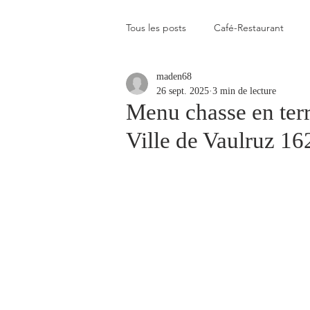
Tous les posts
Café-Restaurant
maden68
Elevé
Assez élevé
Raison
26 sept. 2025
3 min de lecture
Menu chasse en terr
Ville de Vaulruz 16
Coup de coeur
Un flop à vite 
Blogs que j'aime visiter
Gastr
Plats en photos
Buvette alpa
Qui c'est celui-là ?
Recette vé