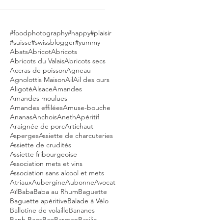
#foodphotography
#happy
#plaisir
#suisse
#swissblogger
#yummy
Abats
Abricot
Abricots
Abricots du Valais
Abricots secs
Accras de poisson
Agneau
Agnolottis Maison
Ail
Ail des ours
Aligoté
Alsace
Amandes
Amandes moulues
Amandes effilées
Amuse-bouche
Ananas
Anchois
Aneth
Apéritif
Araignée de porc
Artichaut
Asperges
Assiette de charcuteries
Assiette de crudités
Assiette fribourgeoise
Association mets et vins
Association sans alcool et mets
Atriaux
Aubergine
Aubonne
Avocat
Aïl
Baba
Baba au Rhum
Baguette
Baguette apéritive
Balade à Vélo
Ballotine de volaille
Bananes
Banh Baos
Bao
Barmen
Basilic