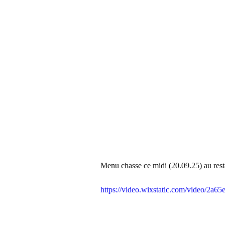
Brioches et boulange
Menu chasse ce midi (20.09.25) au resta
https://video.wixstatic.com/video/2