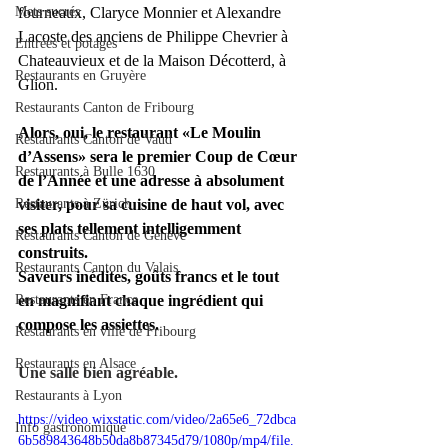
fourneaux, Claryce Monnier et Alexandre 
Mets sucrés
Lacoste des anciens de Philippe Chevrier à 
Entrées et potages
Chateauvieux et de la Maison Décotterd, à 
Restaurants en Gruyère
Glion.
Restaurants Canton de Fribourg
Alors, oui, le restaurant «Le Moulin 
Restaurants Canton de Vaud
d’Assens» sera le premier Coup de Cœur 
Restaurants à Bulle 1630
de l’Année et une adresse à absolument 
visiter, pour sa cuisine de haut vol, avec 
Restaurants à Zürich
ses plats tellement intelligemment 
Restaurants Canton de Genève
construits.
Restaurants Canton du Valais
Saveurs inédites, goûts francs et le tout 
en magnifiant chaque ingrédient qui 
Restaurants en France
compose les assiettes.
Restaurants en ville de Fribourg
Restaurants en Alsace
Une salle bien agréable. 
Restaurants à Lyon
https://video.wixstatic.com/video/2a65e6_72dbca
Info gastronomique
6b589843648b50da8b87345d79/1080p/mp4/file.