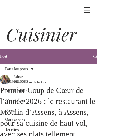
Cuisinier
Post
Tous les posts
Admin
Tous les posts
9 févr.
4 min de lecture
Premier Coup de Cœur de
Café-Restaurant
l’année 2026 : le restaurant le
Dégustation
Moulin d’Assens, à Assens,
Divers
Mets et vins
pour sa cuisine de haut vol,
Recettes
avec ses plats tellement