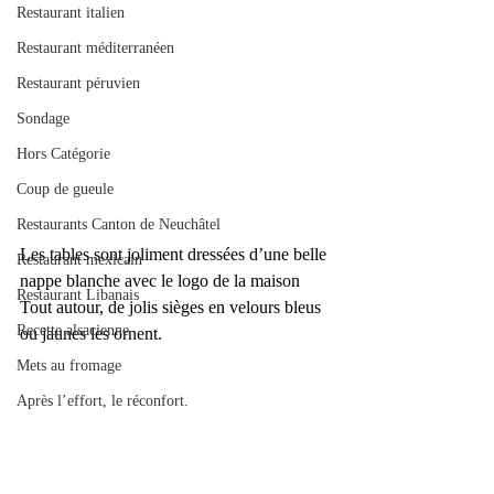
Restaurant italien
Restaurant méditerranéen
Restaurant péruvien
Sondage
Hors Catégorie
Coup de gueule
Restaurants Canton de Neuchâtel
Les tables sont joliment dressées d’une belle 
Restaurant mexicain
nappe blanche avec le logo de la maison
Restaurant Libanais
Tout autour, de jolis sièges en velours bleus 
Recette alsacienne
ou jaunes les ornent.
Mets au fromage
Après l’effort, le réconfort.