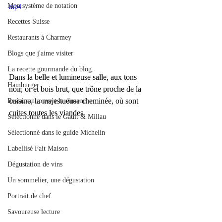
Mon système de notation
mp4
Recettes Suisse
Restaurants à Charmey
Blogs que j'aime visiter
La recette gourmande du blog.
Dans la belle et lumineuse salle, aux tons 
Hamburger
noir, or et bois brut, que trône proche de la 
cuisine, la majestueuse cheminée, où sont 
Restaurant ouvert le dimanche
cuites toutes les viandes.  
Sélectionné dans le Gault & Millau
Sélectionné dans le guide Michelin
Labellisé Fait Maison
Dégustation de vins
Un sommelier, une dégustation
Portrait de chef
Savoureuse lecture