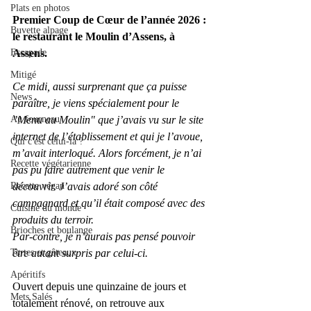
Plats en photos
Premier Coup de Cœur de l’année 2026 : 
Buvette alpage
le restaurant le Moulin d’Assens, à 
Assens.
Escapade
Mitigé
Ce midi, aussi surprenant que ça puisse 
News
paraître, je viens spécialement pour le 
"Menu au Moulin" que j’avais vu sur le site 
Au fourneau
internet de l’établissement et qui je l’avoue, 
Qui c'est celui-là ?
m’avait interloqué. Alors forcément, je n’ai 
Recette végétarienne
pas pu faire autrement que venir le 
découvrir. J’avais adoré son côté 
Recette végan
campagnard et qu’il était composé avec des 
Cuisine du monde
produits du terroir.
Brioches et boulange
Par-contre, je n’aurais pas pensé pouvoir 
être autant surpris par celui-ci.
Tartes et gâteaux
Apéritifs
Ouvert depuis une quinzaine de jours et 
Mets Salés
totalement rénové, on retrouve aux 