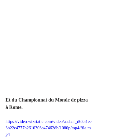
Et du Championnat du Monde de pizza 
à Rome.
https://video.wixstatic.com/video/aadaaf_d6231ee
3b22c4777b2610303c47462db/1080p/mp4/file.m
p4