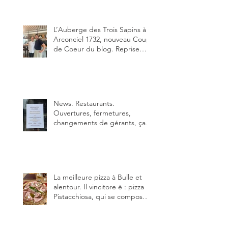
nouveau chef des lieux.
L’Auberge des Trois Sapins à
Arconciel 1732, nouveau Coup
de Coeur du blog. Reprise
depuis quelques jours (le 2
juin), par Sandra Hayoz et
Sébastien Haas, elle cartonne
déjà.
News. Restaurants.
Ouvertures, fermetures,
changements de gérants, ça
bouge dans le canton et
notamment à Bulle (trois
établissements), La Berra
(deux) et Charmey (un).
La meilleure pizza à Bulle et
alentour. Il vincitore è : pizza
Pistacchiosa, qui se compose
de fior di latte, de mortadelle,
crème de pistache et
stracciatella, dal Centro