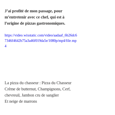
J’ai profité de mon passage, pour 
m’entretenir avec ce chef, qui est à 
l’origine de pizzas gastronomiques. 
https://video.wixstatic.com/video/aadaaf_6b26dc6
7346f4642b75a3a46f019da5e/1080p/mp4/file.mp
4
La pizza du chasseur : Pizza du Chasseur
Crème de butternut, Champignons, Cerf, 
chevreuil, Jambon cru de sanglier
Et neige de marrons