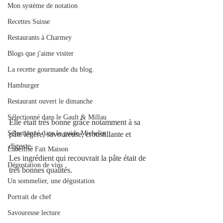
Mon système de notation
Recettes Suisse
Restaurants à Charmey
Blogs que j'aime visiter
La recette gourmande du blog.
Hamburger
Restaurant ouvert le dimanche
Sélectionné dans le Gault & Millau
Elle était très bonne grâce notamment à sa 
Sélectionné dans le guide Michelin
pâte légère, savoureuse, croustillante et 
digeste. 
Labellisé Fait Maison
Les ingrédient qui recouvrait la pâte était de 
Dégustation de vins
très bonnes qualités.
Un sommelier, une dégustation
Portrait de chef
Savoureuse lecture