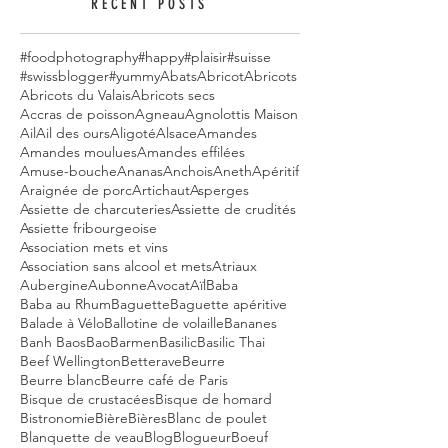
RECENT POSTS
#foodphotography
#happy
#plaisir
#suisse
#swissblogger
#yummy
Abats
Abricot
Abricots
Abricots du Valais
Abricots secs
Accras de poisson
Agneau
Agnolottis Maison
Ail
Ail des ours
Aligoté
Alsace
Amandes
Amandes moulues
Amandes effilées
Amuse-bouche
Ananas
Anchois
Aneth
Apéritif
Araignée de porc
Artichaut
Asperges
Assiette de charcuteries
Assiette de crudités
Assiette fribourgeoise
Association mets et vins
Association sans alcool et mets
Atriaux
Aubergine
Aubonne
Avocat
Aïl
Baba
Baba au Rhum
Baguette
Baguette apéritive
Balade à Vélo
Ballotine de volaille
Bananes
Banh Baos
Bao
Barmen
Basilic
Basilic Thai
Beef Wellington
Betterave
Beurre
Beurre blanc
Beurre café de Paris
Bisque de crustacées
Bisque de homard
Bistronomie
Bière
Bières
Blanc de poulet
Blanquette de veau
Blog
Blogueur
Boeuf