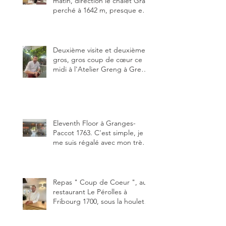
matin, direction le chalet Grat
perché à 1642 m, presque en
dessous des Gastlosen. C’est
ma deuxième visite au Chalet
Grat et toujours avec autant
de plaisir.
Deuxième visite et deuxième
gros, gros coup de cœur ce
midi à l'Atelier Greng à Greng
3280, un établissement repris
depuis début avril 2025 par un
jeune couple, Valérie Bieri et
Michel Hojac.
Eleventh Floor à Granges-
Paccot 1763. C'est simple, je
me suis régalé avec mon très
bon smash burger
"Oklahoma" en forma triples.
Un burger que j'ai noté 8,5 sur
10.
Repas " Coup de Coeur ", au
restaurant Le Pérolles à
Fribourg 1700, sous la houlette
depuis début février de Julien
Ayer et Victor Moriez le