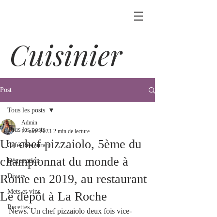
Cuisinier
Post
Tous les posts
Admin
Tous les posts
12 nov. 2023
2 min de lecture
Un chef pizzaiolo, 5ème du
Café-Restaurant
championnat du monde à
Dégustation
Rome en 2019, au restaurant
Divers
Mets et vins
Le dépôt à La Roche
Recettes
News. Un chef pizzaiolo deux fois vice-