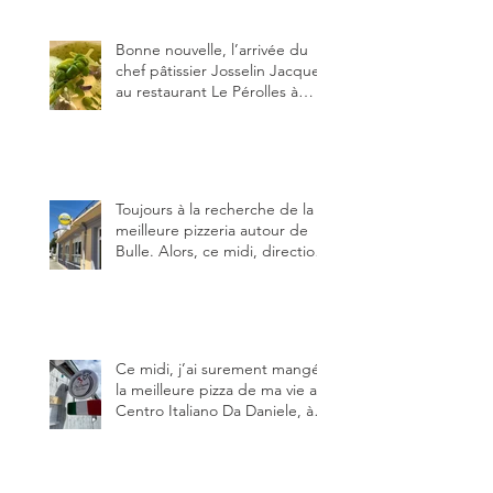
Italiano, Da Danielle.
Bonne nouvelle, l’arrivée du
chef pâtissier Josselin Jacquet
au restaurant Le Pérolles à
Fribourg. Info Gault & Millau
Channel.
Toujours à la recherche de la
meilleure pizzeria autour de
Bulle. Alors, ce midi, direction
le restaurant le Tivoli, une
adresse qui m’a été conseillée
sur FB et que je ne connaissais
pas.
Ce midi, j’ai surement mangé
la meilleure pizza de ma vie au
Centro Italiano Da Daniele, à
Bulle. Elle était absolument
parfaite.