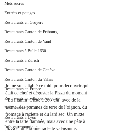
Mets sucrés
Entrées et potages
Restaurants en Gruyère
Restaurants Canton de Fribourg
Restaurants Canton de Vaud
Restaurants à Bulle 1630
Restaurants à Zürich
Restaurants Canton de Genève
Restaurants Canton du Valais
Je me suis attablé ce midi pour découvrir qui 
Restaurants en France
était ce chef et déguster la Pizza du moment 
Restaurants en ville de Fribourg
: La Flamm’ Clette à 26.- chf, avec de la 
crème, des pommes de terre de l’oignon, du 
Restaurants en Alsace
fromage à raclette et du lard sec. Un mixte 
Restaurants à Lyon
entre la tarte flambée, mais avec une pâte à 
Info gastronomique
pizza et une bonne raclette valaisanne. 