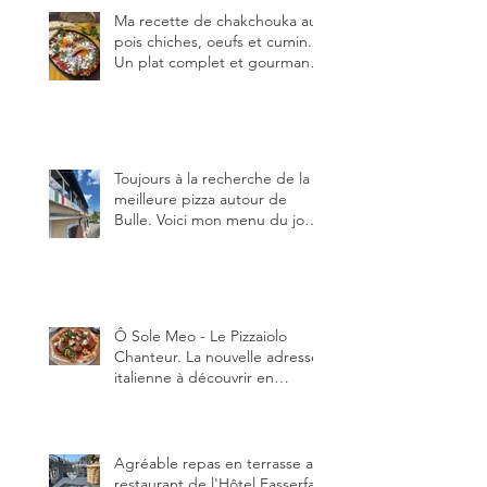
Ma recette de chakchouka aux
pois chiches, oeufs et cumin.
Un plat complet et gourmand,
qui peut être aussi bien
en manger au brunch, au
lunch ou au souper. Ma
recette en photos.
Toujours à la recherche de la
meilleure pizza autour de
Bulle. Voici mon menu du jour
au restaurant Trattoria 2.0, à La
Tour-de-Trême 1635.
Ô Sole Meo - Le Pizzaiolo
Chanteur. La nouvelle adresse
italienne à découvrir en
Gruyère, au Pâquier et profiter
des talents de chanteur du
pizzaiolo, et chanteur d'opéra
dans l'âme, en mangeant.
Agréable repas en terrasse au
restaurant de l'Hôtel Fasserfall