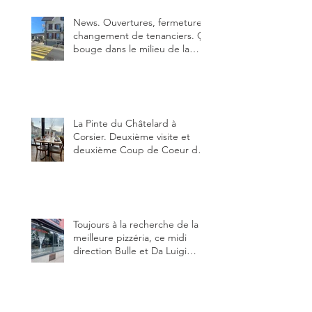
News. Ouvertures, fermeture,
changement de tenanciers. Ça
bouge dans le milieu de la
restauration dans le canton de
Fribourg. La prochaine
réouverture: l'Auberge des
Trois Sapin à Arconciel le 2
juin.
La Pinte du Châtelard à
Corsier. Deuxième visite et
deuxième Coup de Coeur du
blog, pour cette agréable
Pinte, son accueil rare, et sa
très bonne cuisine.
Toujours à la recherche de la
meilleure pizzéria, ce midi
direction Bulle et Da Luigi
Bella Napoli.