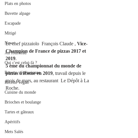
Plats en photos
Buvette alpage
Escapade
Mitigé
News
Le chef pizzaiolo  François Claude , 
Vice-
Champion de France de pizzas 2017 et 
Au fourneau
2019
.
Qui c'est celui-là ?
5 ème du championnat du monde de 
Recette végétarienne
pizzas à Rome en 2019
, travail depuis le 
mois de mars, au restaurant  Le Dépôt à La 
Recette végan
Roche.
Cuisine du monde
Brioches et boulange
Tartes et gâteaux
Apéritifs
Mets Salés