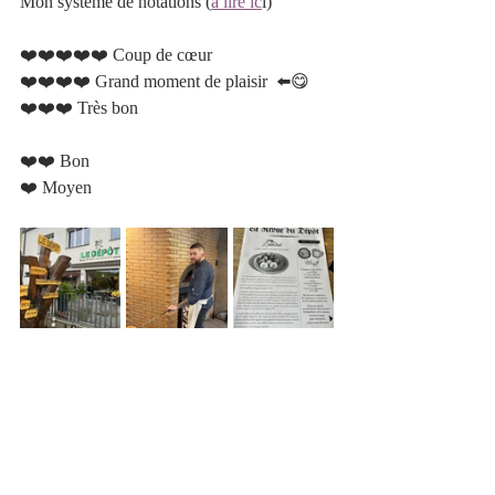
Mon système de notations (
à lire ic
i)
❤️❤️❤️❤️❤️ Coup de cœur 		 	
❤️❤️❤️❤️ Grand moment de plaisir  ⬅️😋 
❤️❤️❤️ Très bon 					 
❤️❤️ Bon 						
❤️ Moyen   