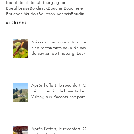
Boeuf Bouilli
Boeuf Bourguignon
Boeuf braisé
Bordeaux
Boucher
Boucherie
Bouchon Vaudois
Bouchon lyonnais
Boudin
Archives
Avis aux gourmands. Voici mes
cinq restaurants coup de cœur
du canton de Fribourg. Leurs
particularités : un très bon
rapport qualité-prix-plaisir.
Alors, ne tardez pas à aller les
visiter !
Après l’effort, le réconfort. Ce
midi, direction la buvette Le
Vuipay, aux Paccots, fait partie
des trois meilleures buvettes
que j’ai visitées du canton de
Fribourg. Pour ne pas dire la
meilleure.
Après l’effort, le réconfort. Ce