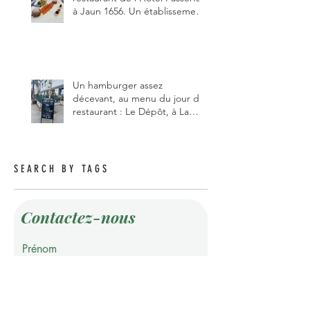
à Jaun 1656. Un établissement
qui vient de changer de
gérant et de chef, ce début
d'année.
Un hamburger assez
décevant, au menu du jour du
restaurant : Le Dépôt, à La
Roche 1634.
SEARCH BY TAGS
Contactez-nous
Prénom
Nom de famille