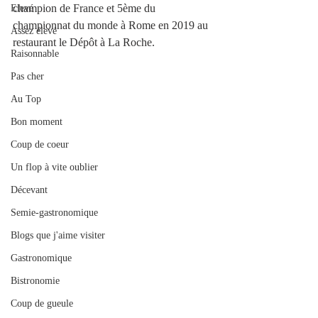
champion de France et 5ème du 
Elevé
championnat du monde à Rome en 2019 au 
Assez élevé
restaurant le Dépôt à La Roche.
Raisonnable
Pas cher
Au Top
Bon moment
Coup de coeur
Un flop à vite oublier
Décevant
Semie-gastronomique
Blogs que j'aime visiter
Gastronomique
Bistronomie
Coup de gueule