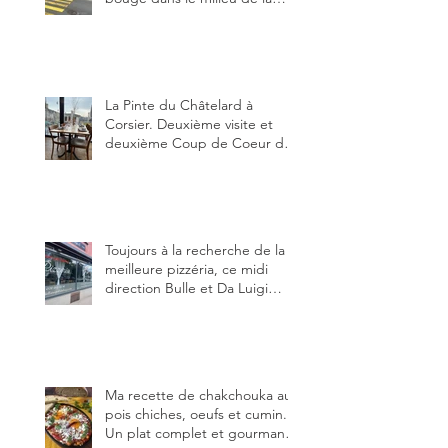
restauration dans le canton de
Fribourg. La prochaine
réouverture: l'Auberge des
Trois Sapin à Arconciel le 2
juin.
La Pinte du Châtelard à
Corsier. Deuxième visite et
deuxième Coup de Coeur du
blog, pour cette agréable
Pinte, son accueil rare, et sa
très bonne cuisine.
Toujours à la recherche de la
meilleure pizzéria, ce midi
direction Bulle et Da Luigi
Bella Napoli.
Ma recette de chakchouka aux
pois chiches, oeufs et cumin.
Un plat complet et gourmand,