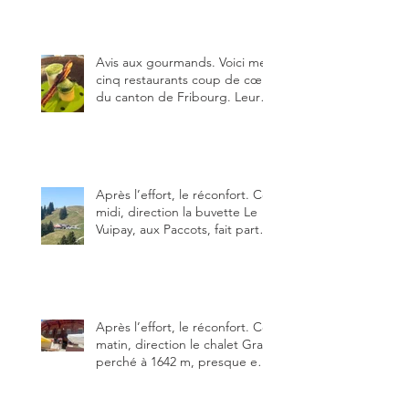
Fribourg ?
Avis aux gourmands. Voici mes
cinq restaurants coup de cœur
du canton de Fribourg. Leurs
particularités : un très bon
rapport qualité-prix-plaisir.
Alors, ne tardez pas à aller les
visiter !
Après l’effort, le réconfort. Ce
midi, direction la buvette Le
Vuipay, aux Paccots, fait partie
des trois meilleures buvettes
que j’ai visitées du canton de
Fribourg. Pour ne pas dire la
meilleure.
Après l’effort, le réconfort. Ce
matin, direction le chalet Grat
perché à 1642 m, presque en
dessous des Gastlosen. C’est
ma deuxième visite au Chalet