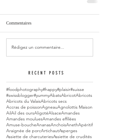
Commentaires
Rédigez un commentaire...
RECENT POSTS
#foodphotography
#happy
#plaisir
#suisse
#swissblogger
#yummy
Abats
Abricot
Abricots
Abricots du Valais
Abricots secs
Accras de poisson
Agneau
Agnolottis Maison
Ail
Ail des ours
Aligoté
Alsace
Amandes
Amandes moulues
Amandes effilées
Amuse-bouche
Ananas
Anchois
Aneth
Apéritif
Araignée de porc
Artichaut
Asperges
Assiette de charcuteries
Assiette de crudités