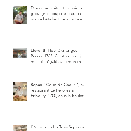
Grat et toujours avec autant
de plaisir.
Deuxième visite et deuxième
gros, gros coup de cœur ce
midi à l'Atelier Greng à Greng
3280, un établissement repris
depuis début avril 2025 par un
jeune couple, Valérie Bieri et
Michel Hojac.
Eleventh Floor à Granges-
Paccot 1763. C'est simple, je
me suis régalé avec mon très
bon smash burger
"Oklahoma" en forma triples.
Un burger que j'ai noté 8,5 sur
10.
Repas " Coup de Coeur ", au
restaurant Le Pérolles à
Fribourg 1700, sous la houlette
depuis début février de Julien
Ayer et Victor Moriez le
nouveau chef des lieux.
L’Auberge des Trois Sapins à