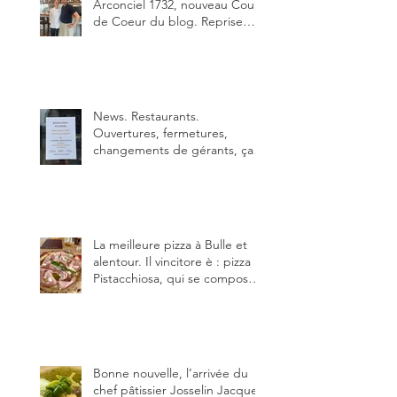
Arconciel 1732, nouveau Coup
de Coeur du blog. Reprise
depuis quelques jours (le 2
juin), par Sandra Hayoz et
Sébastien Haas, elle cartonne
déjà.
News. Restaurants.
Ouvertures, fermetures,
changements de gérants, ça
bouge dans le canton et
notamment à Bulle (trois
établissements), La Berra
(deux) et Charmey (un).
La meilleure pizza à Bulle et
alentour. Il vincitore è : pizza
Pistacchiosa, qui se compose
de fior di latte, de mortadelle,
crème de pistache et
stracciatella, dal Centro
Italiano, Da Danielle.
Bonne nouvelle, l’arrivée du
chef pâtissier Josselin Jacquet