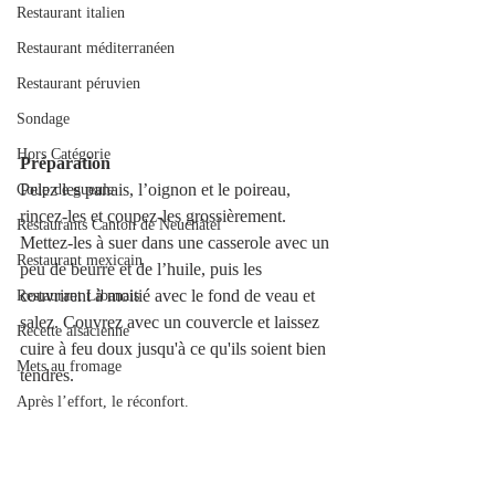
Restaurant italien
Restaurant méditerranéen
Restaurant péruvien
Sondage
Hors Catégorie
Préparation
Pelez les panais, l’oignon et le poireau, 
Coup de gueule
rincez-les et coupez-les grossièrement. 
Restaurants Canton de Neuchâtel
Mettez-les à suer dans une casserole avec un 
Restaurant mexicain
peu de beurre et de l’huile, puis les 
couvrirent à moitié avec le fond de veau et 
Restaurant Libanais
salez. Couvrez avec un couvercle et laissez 
Recette alsacienne
cuire à feu doux jusqu'à ce qu'ils soient bien 
Mets au fromage
tendres.
Après l’effort, le réconfort.