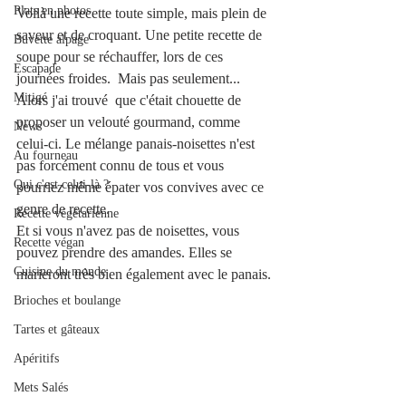
Plats en photos
Voilà une recette toute simple, mais plein de 
saveur et de croquant. Une petite recette de 
Buvette alpage
soupe pour se réchauffer, lors de ces 
Escapade
journées froides.  Mais pas seulement... 
Mitigé
Alors j'ai trouvé  que c'était chouette de 
proposer un velouté gourmand, comme 
News
celui-ci. Le mélange panais-noisettes n'est 
Au fourneau
pas forcément connu de tous et vous 
Qui c'est celui-là ?
pourriez même épater vos convives avec ce 
genre de recette.
Recette végétarienne
Et si vous n'avez pas de noisettes, vous 
Recette végan
pouvez prendre des amandes. Elles se 
Cuisine du monde
marieront très bien également avec le panais.
Brioches et boulange
Tartes et gâteaux
Apéritifs
Mets Salés