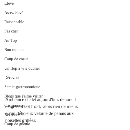
Elevé
Assez élevé
Raisonnable
Pas cher
Au Top
Bon moment
Coup de coeur
Un flop à vite oublier
Décevant
Semie-gastronomique
Blogs que j'aime visiter
Ambiance chalet aujourd'hui, dehors il 
Gastronomique
neige et il fait froid,  alors rien de mieux 
qu'un délicieux velouté de panais aux 
Bistronomie
noisettes grillées. 
Coup de gueule