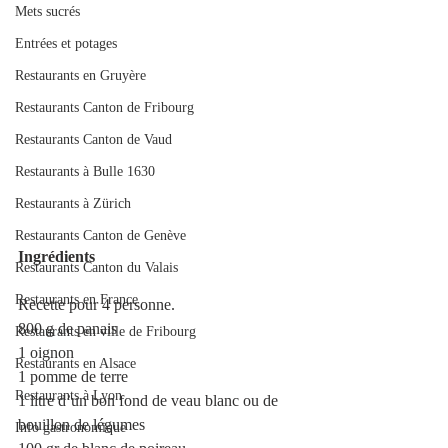
Mets sucrés
Entrées et potages
Restaurants en Gruyère
Restaurants Canton de Fribourg
Restaurants Canton de Vaud
Restaurants à Bulle 1630
Restaurants à Zürich
Restaurants Canton de Genève
Ingrédients
Restaurants Canton du Valais
Restaurants en France
Recette pour 4 personne.
800 g de panais
Restaurants en ville de Fribourg
1 oignon 
Restaurants en Alsace
1 pomme de terre
Restaurants à Lyon
1 litre d’un bon fond de veau blanc ou de 
bouillon de légumes 
Info gastronomique