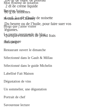
100 gr de blanc de poireau 
Mon système de notation
 2 dl de crème liquide
Recettes Suisse
80 g de noisettes 
4 cuil. à café d'huile de noisette
Restaurants à Charmey
Du beurre ou de l’huile, pour faire suer vos 
Blogs que j'aime visiter
légumes. 
La recette gourmande du blog.
Quelques branches de persil frais
Sel, poivre 
Hamburger
Restaurant ouvert le dimanche
Sélectionné dans le Gault & Millau
Sélectionné dans le guide Michelin
Labellisé Fait Maison
Dégustation de vins
Un sommelier, une dégustation
Portrait de chef
Savoureuse lecture