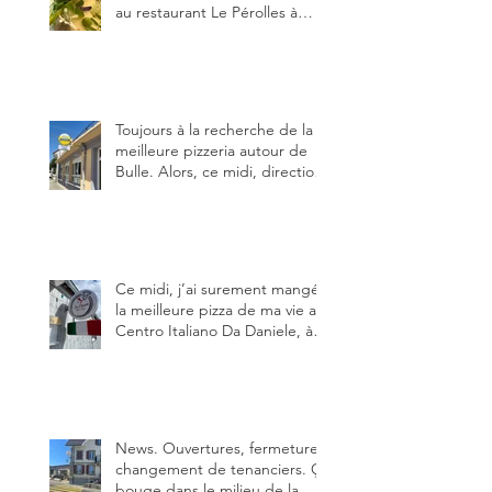
au restaurant Le Pérolles à
Fribourg. Info Gault & Millau
Channel.
Toujours à la recherche de la
meilleure pizzeria autour de
Bulle. Alors, ce midi, direction
le restaurant le Tivoli, une
adresse qui m’a été conseillée
sur FB et que je ne connaissais
pas.
Ce midi, j’ai surement mangé
la meilleure pizza de ma vie au
Centro Italiano Da Daniele, à
Bulle. Elle était absolument
parfaite.
News. Ouvertures, fermeture,
changement de tenanciers. Ça
bouge dans le milieu de la