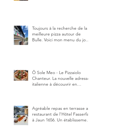
qui peut être aussi bien
en manger au brunch, au
lunch ou au souper. Ma
recette en photos.
Toujours à la recherche de la
meilleure pizza autour de
Bulle. Voici mon menu du jour
au restaurant Trattoria 2.0, à La
Tour-de-Trême 1635.
Ô Sole Meo - Le Pizzaiolo
Chanteur. La nouvelle adresse
italienne à découvrir en
Gruyère, au Pâquier et profiter
des talents de chanteur du
pizzaiolo, et chanteur d'opéra
dans l'âme, en mangeant.
Agréable repas en terrasse au
restaurant de l'Hôtel Fasserfall
à Jaun 1656. Un établissement
qui vient de changer de
gérant et de chef, ce début