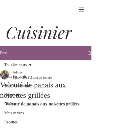
Cuisinier
Post
Tous les posts
Admin
Tous les posts
1 janv. 2021
2 min de lecture
Velouté de panais aux
Café-Restaurant
noisettes grillées
Dégustation
Velouté de panais aux noisettes grillées
Divers
Mets et vins
Recettes