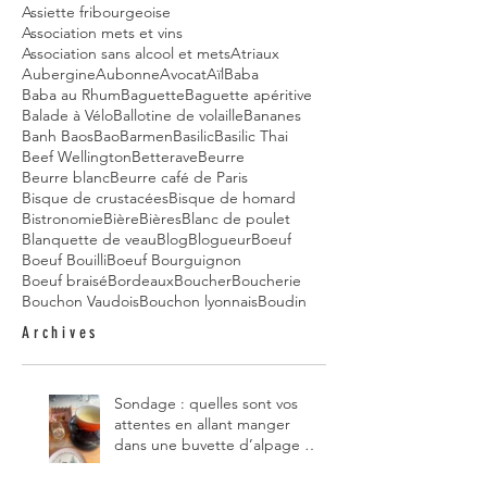
Assiette fribourgeoise
Association mets et vins
Association sans alcool et mets
Atriaux
Aubergine
Aubonne
Avocat
Aïl
Baba
Baba au Rhum
Baguette
Baguette apéritive
Balade à Vélo
Ballotine de volaille
Bananes
Banh Baos
Bao
Barmen
Basilic
Basilic Thai
Beef Wellington
Betterave
Beurre
Beurre blanc
Beurre café de Paris
Bisque de crustacées
Bisque de homard
Bistronomie
Bière
Bières
Blanc de poulet
Blanquette de veau
Blog
Blogueur
Boeuf
Boeuf Bouilli
Boeuf Bourguignon
Boeuf braisé
Bordeaux
Boucher
Boucherie
Bouchon Vaudois
Bouchon lyonnais
Boudin
Archives
Sondage : quelles sont vos
attentes en allant manger
dans une buvette d’alpage et,
pour vous, quelle est la
meilleure du canton de