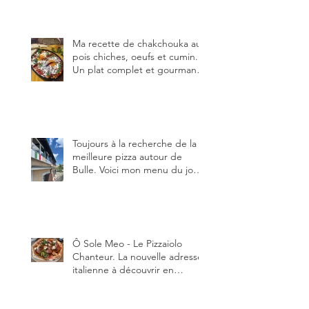
Ma recette de chakchouka aux
pois chiches, oeufs et cumin.
Un plat complet et gourmand,
qui peut être aussi bien
en manger au brunch, au
lunch ou au souper. Ma
recette en photos.
Toujours à la recherche de la
meilleure pizza autour de
Bulle. Voici mon menu du jour
au restaurant Trattoria 2.0, à La
Tour-de-Trême 1635.
Ô Sole Meo - Le Pizzaiolo
Chanteur. La nouvelle adresse
italienne à découvrir en
Gruyère, au Pâquier et profiter
des talents de chanteur du