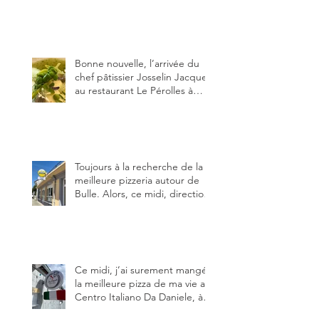
de fior di latte, de mortadelle,
crème de pistache et
stracciatella, dal Centro
Italiano, Da Danielle.
Bonne nouvelle, l’arrivée du
chef pâtissier Josselin Jacquet
au restaurant Le Pérolles à
Fribourg. Info Gault & Millau
Channel.
Toujours à la recherche de la
meilleure pizzeria autour de
Bulle. Alors, ce midi, direction
le restaurant le Tivoli, une
adresse qui m’a été conseillée
sur FB et que je ne connaissais
pas.
Ce midi, j’ai surement mangé
la meilleure pizza de ma vie au
Centro Italiano Da Daniele, à
Bulle. Elle était absolument