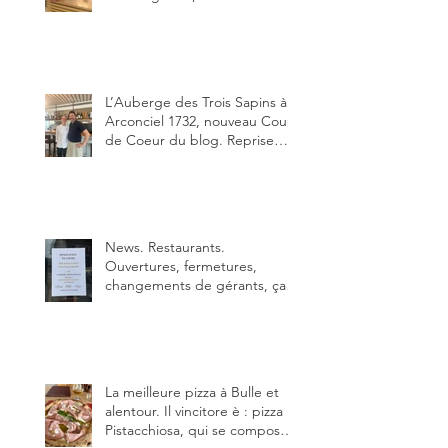
depuis début février de Julien
Ayer et Victor Moriez le
nouveau chef des lieux.
L’Auberge des Trois Sapins à
Arconciel 1732, nouveau Coup
de Coeur du blog. Reprise
depuis quelques jours (le 2
juin), par Sandra Hayoz et
Sébastien Haas, elle cartonne
déjà.
News. Restaurants.
Ouvertures, fermetures,
changements de gérants, ça
bouge dans le canton et
notamment à Bulle (trois
établissements), La Berra
(deux) et Charmey (un).
La meilleure pizza à Bulle et
alentour. Il vincitore è : pizza
Pistacchiosa, qui se compose