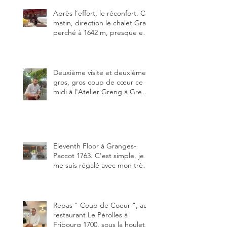
Après l’effort, le réconfort. Ce
matin, direction le chalet Grat
perché à 1642 m, presque en
dessous des Gastlosen. C’est
ma deuxième visite au Chalet
Grat et toujours avec autant
de plaisir.
Deuxième visite et deuxième
gros, gros coup de cœur ce
midi à l'Atelier Greng à Greng
3280, un établissement repris
depuis début avril 2025 par un
jeune couple, Valérie Bieri et
Michel Hojac.
Eleventh Floor à Granges-
Paccot 1763. C'est simple, je
me suis régalé avec mon très
bon smash burger
"Oklahoma" en forma triples.
Un burger que j'ai noté 8,5 sur
10.
Repas " Coup de Coeur ", au
restaurant Le Pérolles à
Fribourg 1700, sous la houlette