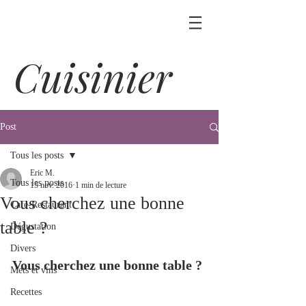
Cuisinier
Post
Tous les posts
Eric M.
Tous les posts
15 nov. 2016
1 min de lecture
Vous cherchez une bonne
Café-Restaurant
table ?
Dégustation
Divers
Vous cherchez une bonne table ?
Mets et vins
Recettes