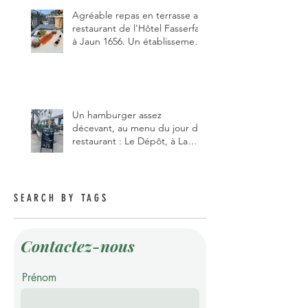
pizzaiolo, et chanteur d'opéra
dans l'âme, en mangeant.
Agréable repas en terrasse au
restaurant de l'Hôtel Fasserfall
à Jaun 1656. Un établissement
qui vient de changer de
gérant et de chef, ce début
d'année.
Un hamburger assez
décevant, au menu du jour du
restaurant : Le Dépôt, à La
Roche 1634.
SEARCH BY TAGS
Contactez-nous
Prénom