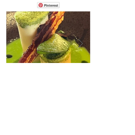
Pinterest
Avis aux gourmands. Voici mes cinq
restaurants coup de cœur du canton
de Fribourg. Leurs particularités : un
très bon rapport qualité-prix-plaisir.
Alors, ne tardez pas à aller les
visiter !