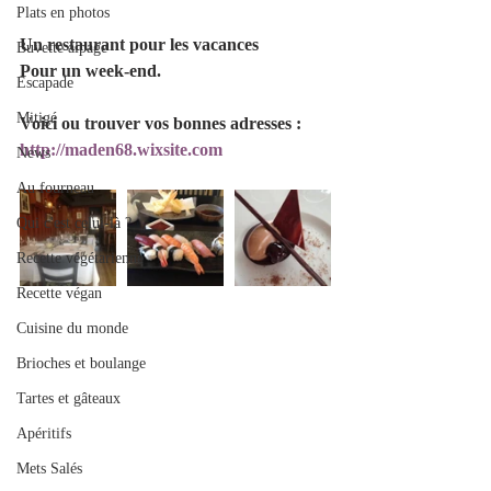
Plats en photos
Un restaurant pour les vacances
Buvette alpage
Pour un week-end.
Escapade
Mitigé
Voici ou trouver vos bonnes adresses :
http://maden68.wixsite.com
News
Au fourneau
Qui c'est celui-là ?
Recette végétarienne
Recette végan
Cuisine du monde
Brioches et boulange
Tartes et gâteaux
Apéritifs
Mets Salés