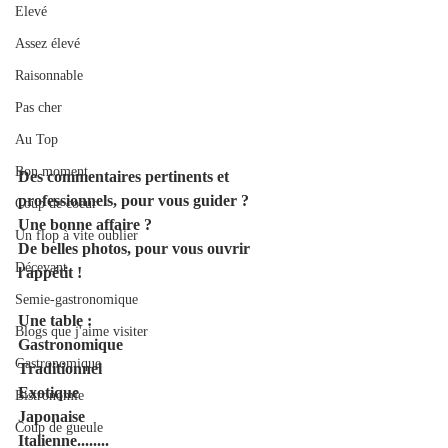
Elevé
Assez élevé
Raisonnable
Pas cher
Au Top
Bon moment
Des commentaires pertinents et 
professionnels, pour vous guider ?
Coup de coeur
Une bonne affaire ?
Un flop à vite oublier
De belles photos, pour vous ouvrir 
Décevant
l'appétit !
Semie-gastronomique
Une table :
Blogs que j'aime visiter
Gastronomique
Gastronomique
Traditionnel
Exotique
Bistronomie
Japonaise
Coup de gueule
Italienne........