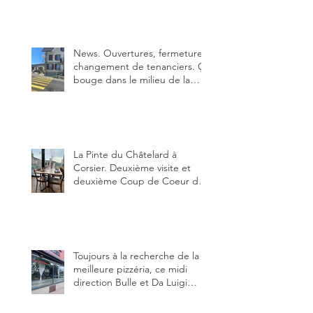
parfaite.
News. Ouvertures, fermeture,
changement de tenanciers. Ça
bouge dans le milieu de la
restauration dans le canton de
Fribourg. La prochaine
réouverture: l'Auberge des
Trois Sapin à Arconciel le 2
juin.
La Pinte du Châtelard à
Corsier. Deuxième visite et
deuxième Coup de Coeur du
blog, pour cette agréable
Pinte, son accueil rare, et sa
très bonne cuisine.
Toujours à la recherche de la
meilleure pizzéria, ce midi
direction Bulle et Da Luigi
Bella Napoli.