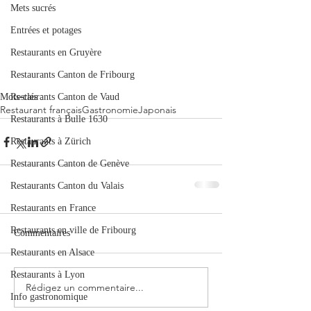
Mets sucrés
Entrées et potages
Restaurants en Gruyère
Restaurants Canton de Fribourg
Restaurants Canton de Vaud
Mots-clés :
Restaurant français
Gastronomie
Japonais
Restaurants à Bulle 1630
Restaurants à Zürich
Restaurants Canton de Genève
Restaurants Canton du Valais
Restaurants en France
Restaurants en ville de Fribourg
Commentaires
Restaurants en Alsace
Restaurants à Lyon
Rédigez un commentaire...
Info gastronomique