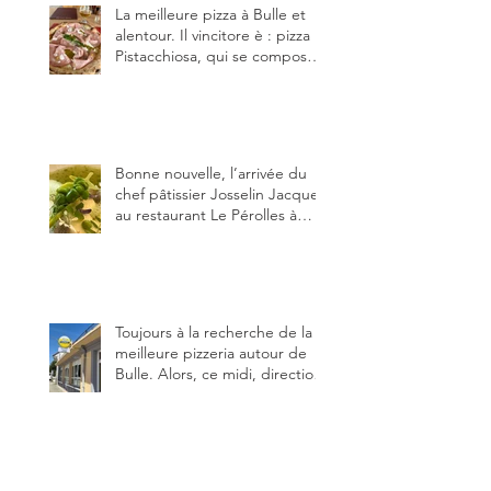
La meilleure pizza à Bulle et
alentour. Il vincitore è : pizza
Pistacchiosa, qui se compose
de fior di latte, de mortadelle,
crème de pistache et
stracciatella, dal Centro
Italiano, Da Danielle.
Bonne nouvelle, l’arrivée du
chef pâtissier Josselin Jacquet
au restaurant Le Pérolles à
Fribourg. Info Gault & Millau
Channel.
Toujours à la recherche de la
meilleure pizzeria autour de
Bulle. Alors, ce midi, direction
le restaurant le Tivoli, une
adresse qui m’a été conseillée
sur FB et que je ne connaissais
pas.