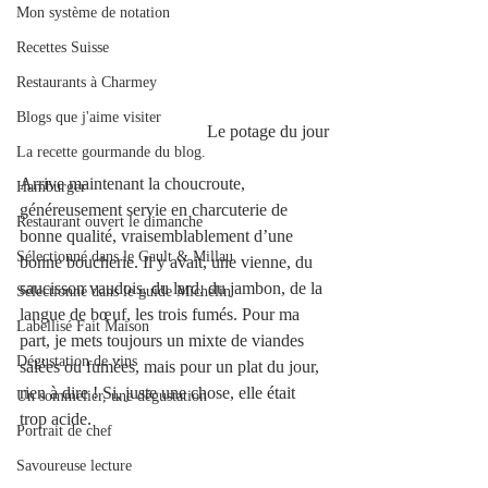
Mon système de notation
Recettes Suisse
Restaurants à Charmey
Blogs que j'aime visiter
                                           Le potage du jour
La recette gourmande du blog.
Arrive maintenant la choucroute, 
Hamburger
généreusement servie en charcuterie de 
Restaurant ouvert le dimanche
bonne qualité, vraisemblablement d’une 
Sélectionné dans le Gault & Millau
bonne boucherie. Il y avait, une vienne, du 
saucisson vaudois, du lard, du jambon, de la 
Sélectionné dans le guide Michelin
langue de bœuf, les trois fumés. Pour ma 
Labellisé Fait Maison
part, je mets toujours un mixte de viandes 
Dégustation de vins
salées ou fumées, mais pour un plat du jour, 
rien à dire ! Si, juste une chose, elle était 
Un sommelier, une dégustation
trop acide.
Portrait de chef
Savoureuse lecture