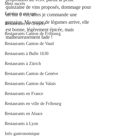
Mets sucrés
quinzaine de vins proposés, dommage pour 
Entrées et potages
un bar à vin, alors je commande une 
pression. Ma soupe de légumes arrive, elle 
Restaurants en Gruyère
est bonne, légèrement épicée, mais 
Restaurants Canton de Fribourg
malheureusement fade ! 
Restaurants Canton de Vaud
Restaurants à Bulle 1630
Restaurants à Zürich
Restaurants Canton de Genève
Restaurants Canton du Valais
Restaurants en France
Restaurants en ville de Fribourg
Restaurants en Alsace
Restaurants à Lyon
Info gastronomique