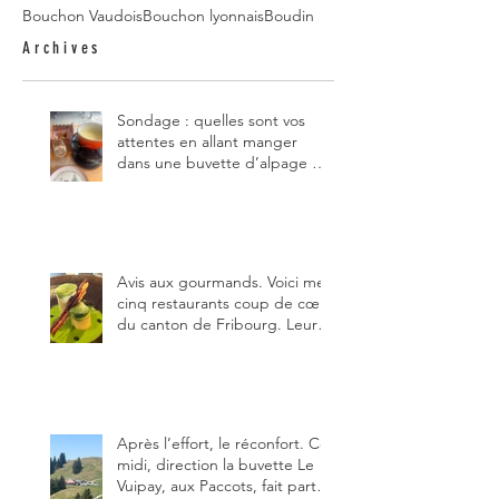
Bouchon Vaudois
Bouchon lyonnais
Boudin
Archives
Sondage : quelles sont vos
attentes en allant manger
dans une buvette d’alpage et,
pour vous, quelle est la
meilleure du canton de
Fribourg ?
Avis aux gourmands. Voici mes
cinq restaurants coup de cœur
du canton de Fribourg. Leurs
particularités : un très bon
rapport qualité-prix-plaisir.
Alors, ne tardez pas à aller les
visiter !
Après l’effort, le réconfort. Ce
midi, direction la buvette Le
Vuipay, aux Paccots, fait partie