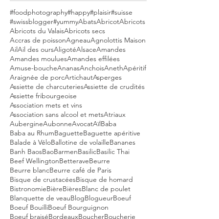
#foodphotography
#happy
#plaisir
#suisse
#swissblogger
#yummy
Abats
Abricot
Abricots
Abricots du Valais
Abricots secs
Accras de poisson
Agneau
Agnolottis Maison
Ail
Ail des ours
Aligoté
Alsace
Amandes
Amandes moulues
Amandes effilées
Amuse-bouche
Ananas
Anchois
Aneth
Apéritif
Araignée de porc
Artichaut
Asperges
Assiette de charcuteries
Assiette de crudités
Assiette fribourgeoise
Association mets et vins
Association sans alcool et mets
Atriaux
Aubergine
Aubonne
Avocat
Aïl
Baba
Baba au Rhum
Baguette
Baguette apéritive
Balade à Vélo
Ballotine de volaille
Bananes
Banh Baos
Bao
Barmen
Basilic
Basilic Thai
Beef Wellington
Betterave
Beurre
Beurre blanc
Beurre café de Paris
Bisque de crustacées
Bisque de homard
Bistronomie
Bière
Bières
Blanc de poulet
Blanquette de veau
Blog
Blogueur
Boeuf
Boeuf Bouilli
Boeuf Bourguignon
Boeuf braisé
Bordeaux
Boucher
Boucherie