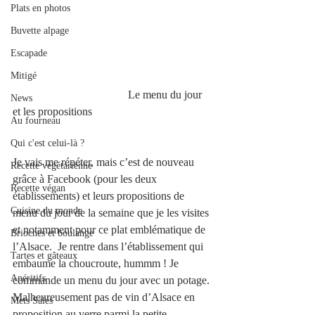
Plats en photos
Buvette alpage
Escapade
Mitigé
                                         Le menu du jour 
News
et les propositions 
Au fourneau
Qui c'est celui-là ?
Je vais me répéter, mais c’est de nouveau 
Recette végétarienne
grâce à Facebook (pour les deux 
Recette végan
établissements) et leurs propositions de 
Cuisine du monde
menu du jour de la semaine que je les visites 
et notamment pour ce plat emblématique de 
Brioches et boulange
l’Alsace.  Je rentre dans l’établissement qui 
Tartes et gâteaux
embaume la choucroute, hummm ! Je 
Apéritifs
commande un menu du jour avec un potage. 
Malheureusement pas de vin d’Alsace en 
Mets Salés
proposition au verre parmi la petite 