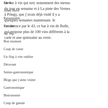
un bar à vin qui sert, notamment des menus 
Elevé
du jour en semaine et à La pinte des Vernes 
Assez élevé
à Pringy, que j’avais déjà visité il y a 
Raisonnable
quelques semaines maintenant. Je 
commence par le 43, ce bar à vin de Bulle, 
Pas cher
qui propose plus de 100 vins différents à la 
Au Top
carte et une quinzaine au verre.
Bon moment
Coup de coeur
Un flop à vite oublier
Décevant
Semie-gastronomique
Blogs que j'aime visiter
Gastronomique
Bistronomie
Coup de gueule