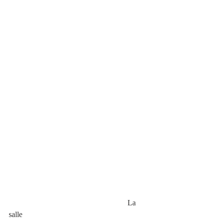
                                                             La 
salle  