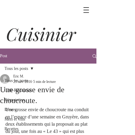
Cuisinier
Post
Tous les posts
Eric M.
Tous les posts
23 nov. 2016
5 min de lecture
Une grosse envie de
Café-Restaurant
choucroute.
Dégustation
Une grosse envie de choucroute ma conduit 
Divers
en l’espace d’une semaine en Gruyère, dans 
Mets et vins
deux établissements qui la proposait au plat 
Recettes
du jour, une fois au « Le 43 » qui est plus 