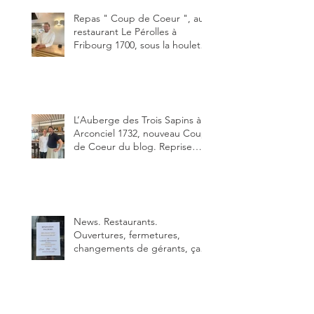
Un burger que j'ai noté 8,5 sur
10.
Repas " Coup de Coeur ", au
restaurant Le Pérolles à
Fribourg 1700, sous la houlette
depuis début février de Julien
Ayer et Victor Moriez le
nouveau chef des lieux.
L’Auberge des Trois Sapins à
Arconciel 1732, nouveau Coup
de Coeur du blog. Reprise
depuis quelques jours (le 2
juin), par Sandra Hayoz et
Sébastien Haas, elle cartonne
déjà.
News. Restaurants.
Ouvertures, fermetures,
changements de gérants, ça
bouge dans le canton et
notamment à Bulle (trois
établissements), La Berra
(deux) et Charmey (un).