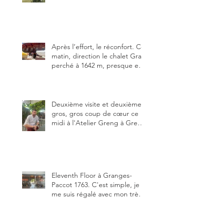
des trois meilleures buvettes
que j’ai visitées du canton de
Fribourg. Pour ne pas dire la
meilleure.
Après l’effort, le réconfort. Ce
matin, direction le chalet Grat
perché à 1642 m, presque en
dessous des Gastlosen. C’est
ma deuxième visite au Chalet
Grat et toujours avec autant
de plaisir.
Deuxième visite et deuxième
gros, gros coup de cœur ce
midi à l'Atelier Greng à Greng
3280, un établissement repris
depuis début avril 2025 par un
jeune couple, Valérie Bieri et
Michel Hojac.
Eleventh Floor à Granges-
Paccot 1763. C'est simple, je
me suis régalé avec mon très
bon smash burger
"Oklahoma" en forma triples.