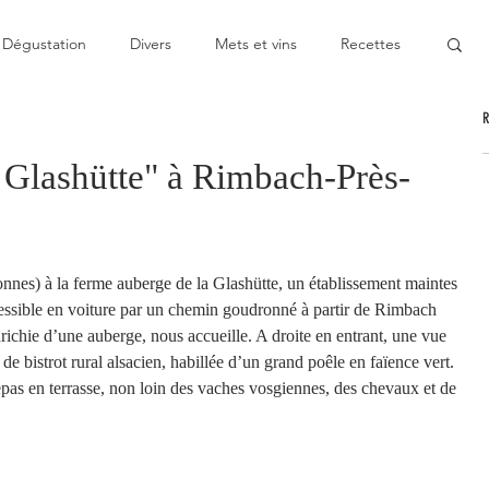
Dégustation
Divers
Mets et vins
Recettes
nable
Pas cher
Au Top
Bon moment
Glashütte" à Rimbach-Près-
oublier
Décevant
Semie-gastronomique
onnes) à la ferme auberge de la Glashütte, un établissement maintes 
onomique
Bistronomie
Coup de gueule
ccessible en voiture par un chemin goudronné à partir de Rimbach 
ichie d’une auberge, nous accueille. A droite en entrant, une vue 
 de bistrot rural alsacien, habillée d’un grand poêle en faïence vert. 
epas en terrasse, non loin des vaches vosgiennes, des chevaux et de 
ge
Escapade
Mitigé
News
Au fourneau
gétarienne
Recette végan
Cuisine du monde