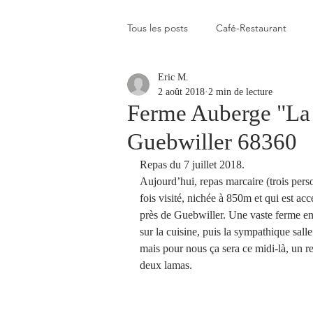
Tous les posts
Café-Restaurant
Eric M.
Elevé
Assez élevé
Raison
2 août 2018
2 min de lecture
Ferme Auberge "La 
Guebwiller 68360
Coup de coeur
Un flop à vite 
Repas du 7 juillet 2018.
Aujourd’hui, repas marcaire (trois pers
Blogs que j'aime visiter
Gastr
fois visité, nichée à 850m et qui est a
près de Guebwiller. Une vaste ferme enr
sur la cuisine, puis la sympathique salle
mais pour nous ça sera ce midi-là, un r
Plats en photos
Buvette alpa
deux lamas. 
Qui c'est celui-là ?
Recette vé