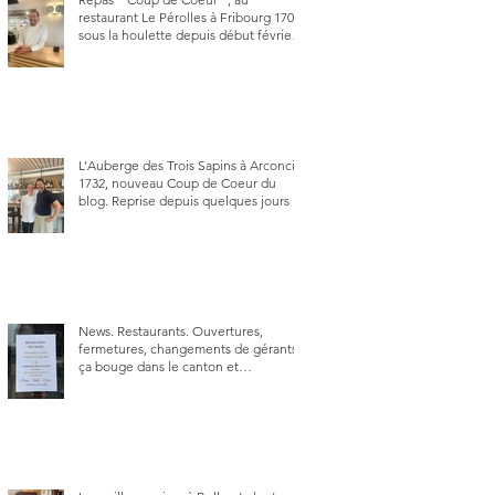
restaurant Le Pérolles à Fribourg 1700,
sous la houlette depuis début février
de Julien Ayer et Victor Moriez le
nouveau chef des lieux.
L’Auberge des Trois Sapins à Arconciel
1732, nouveau Coup de Coeur du
blog. Reprise depuis quelques jours (le
2 juin), par Sandra Hayoz et Sébastien
Haas, elle cartonne déjà.
News. Restaurants. Ouvertures,
fermetures, changements de gérants,
ça bouge dans le canton et
notamment à Bulle (trois
établissements), La Berra (deux) et
Charmey (un).