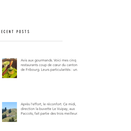
RECENT POSTS
Avis aux gourmands. Voici mes cinq
restaurants coup de cœur du canton
de Fribourg. Leurs particularités : un
très bon rapport qualité-prix-plaisir.
Alors, ne tardez pas à aller les visiter !
Après l’effort, le réconfort. Ce midi,
direction la buvette Le Vuipay, aux
Paccots, fait partie des trois meilleures
buvettes que j’ai visitées du canton de
Fribourg. Pour ne pas dire la
meilleure.