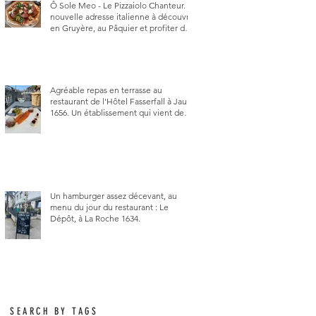
Ô Sole Meo - Le Pizzaiolo Chanteur. La
nouvelle adresse italienne à découvrir
en Gruyère, au Pâquier et profiter des
talents de chanteur du pizzaiolo, et
chanteur d'opéra dans l'âme, en
mangeant.
Agréable repas en terrasse au
restaurant de l'Hôtel Fasserfall à Jaun
1656. Un établissement qui vient de
changer de gérant et de chef, ce
début d'année.
Un hamburger assez décevant, au
menu du jour du restaurant : Le
Dépôt, à La Roche 1634.
SEARCH BY TAGS