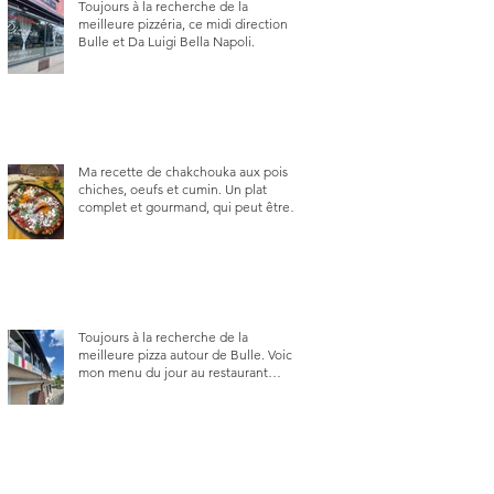
Toujours à la recherche de la
meilleure pizzéria, ce midi direction
Bulle et Da Luigi Bella Napoli.
Ma recette de chakchouka aux pois
chiches, oeufs et cumin. Un plat
complet et gourmand, qui peut être
aussi bien en manger au brunch, au
lunch ou au souper. Ma recette en
photos.
Toujours à la recherche de la
meilleure pizza autour de Bulle. Voici
mon menu du jour au restaurant
Trattoria 2.0, à La Tour-de-Trême 1635.