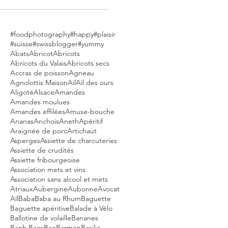
#foodphotography
#happy
#plaisir
#suisse
#swissblogger
#yummy
Abats
Abricot
Abricots
Abricots du Valais
Abricots secs
Accras de poisson
Agneau
Agnolottis Maison
Ail
Ail des ours
Aligoté
Alsace
Amandes
Amandes moulues
Amandes effilées
Amuse-bouche
Ananas
Anchois
Aneth
Apéritif
Araignée de porc
Artichaut
Asperges
Assiette de charcuteries
Assiette de crudités
Assiette fribourgeoise
Association mets et vins
Association sans alcool et mets
Atriaux
Aubergine
Aubonne
Avocat
Aïl
Baba
Baba au Rhum
Baguette
Baguette apéritive
Balade à Vélo
Ballotine de volaille
Bananes
Banh Baos
Bao
Barmen
Basilic