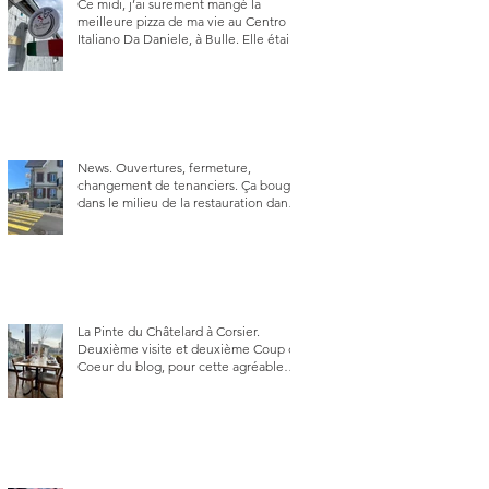
Ce midi, j’ai surement mangé la
meilleure pizza de ma vie au Centro
Italiano Da Daniele, à Bulle. Elle était
absolument parfaite.
News. Ouvertures, fermeture,
changement de tenanciers. Ça bouge
dans le milieu de la restauration dans
le canton de Fribourg. La prochaine
réouverture: l'Auberge des Trois Sapin
à Arconciel le 2 juin.
La Pinte du Châtelard à Corsier.
Deuxième visite et deuxième Coup de
Coeur du blog, pour cette agréable
Pinte, son accueil rare, et sa très
bonne cuisine.