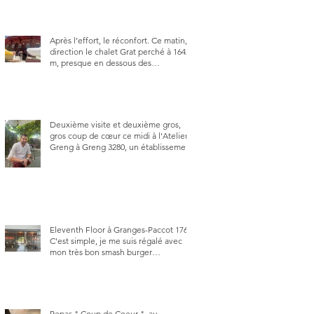
Après l’effort, le réconfort. Ce matin,
direction le chalet Grat perché à 1642
m, presque en dessous des
Gastlosen. C’est ma deuxième visite
au Chalet Grat et toujours avec autant
de plaisir.
Deuxième visite et deuxième gros,
gros coup de cœur ce midi à l'Atelier
Greng à Greng 3280, un établissement
repris depuis début avril 2025 par un
jeune couple, Valérie Bieri et Michel
Hojac.
Eleventh Floor à Granges-Paccot 1763.
C'est simple, je me suis régalé avec
mon très bon smash burger
"Oklahoma" en forma triples. Un
burger que j'ai noté 8,5 sur 10.
Repas " Coup de Coeur ", au