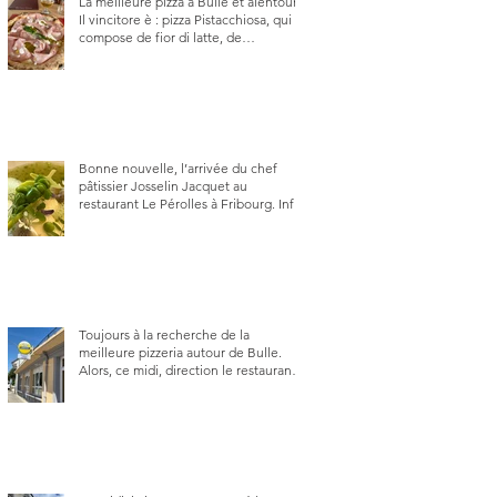
La meilleure pizza à Bulle et alentour.
Il vincitore è : pizza Pistacchiosa, qui se
compose de fior di latte, de
mortadelle, crème de pistache et
stracciatella, dal Centro Italiano, Da
Danielle.
Bonne nouvelle, l’arrivée du chef
pâtissier Josselin Jacquet au
restaurant Le Pérolles à Fribourg. Info
Gault & Millau Channel.
Toujours à la recherche de la
meilleure pizzeria autour de Bulle.
Alors, ce midi, direction le restaurant
le Tivoli, une adresse qui m’a été
conseillée sur FB et que je ne
connaissais pas.