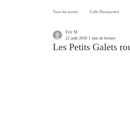
Tous les posts
Café-Restaurant
Eric M.
Elevé
Assez élevé
Raison
22 août 2018
1 min de lecture
Les Petits Galets r
Coup de coeur
Un flop à vite 
Blogs que j'aime visiter
Gastr
Plats en photos
Buvette alpa
Qui c'est celui-là ?
Recette vé