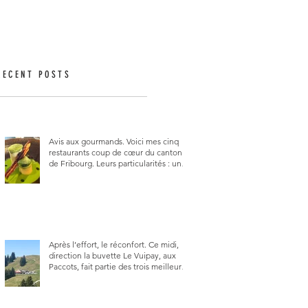
RECENT POSTS
Avis aux gourmands. Voici mes cinq
restaurants coup de cœur du canton
de Fribourg. Leurs particularités : un
très bon rapport qualité-prix-plaisir.
Alors, ne tardez pas à aller les visiter !
Après l’effort, le réconfort. Ce midi,
direction la buvette Le Vuipay, aux
Paccots, fait partie des trois meilleures
buvettes que j’ai visitées du canton de
Fribourg. Pour ne pas dire la
meilleure.