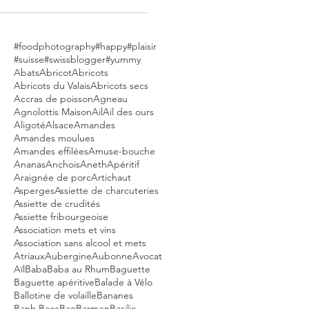
#foodphotography
#happy
#plaisir
#suisse
#swissblogger
#yummy
Abats
Abricot
Abricots
Abricots du Valais
Abricots secs
Accras de poisson
Agneau
Agnolottis Maison
Ail
Ail des ours
Aligoté
Alsace
Amandes
Amandes moulues
Amandes effilées
Amuse-bouche
Ananas
Anchois
Aneth
Apéritif
Araignée de porc
Artichaut
Asperges
Assiette de charcuteries
Assiette de crudités
Assiette fribourgeoise
Association mets et vins
Association sans alcool et mets
Atriaux
Aubergine
Aubonne
Avocat
Aïl
Baba
Baba au Rhum
Baguette
Baguette apéritive
Balade à Vélo
Ballotine de volaille
Bananes
Banh Baos
Bao
Barmen
Basilic