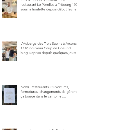
restaurant Le Pérolles à Fribourg 1700,
sous la houlette depuis début février
de Julien Ayer et Victor Moriez le
nouveau chef des lieux.
L’Auberge des Trois Sapins à Arconciel
1732, nouveau Coup de Coeur du
blog. Reprise depuis quelques jours (le
2 juin), par Sandra Hayoz et Sébastien
Haas, elle cartonne déjà.
News. Restaurants. Ouvertures,
fermetures, changements de gérants,
ça bouge dans le canton et
notamment à Bulle (trois
établissements), La Berra (deux) et
Charmey (un).