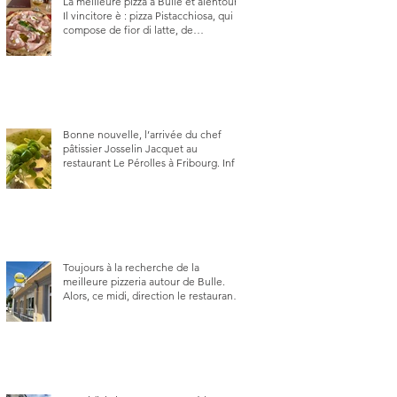
La meilleure pizza à Bulle et alentour.
Il vincitore è : pizza Pistacchiosa, qui se
compose de fior di latte, de
mortadelle, crème de pistache et
stracciatella, dal Centro Italiano, Da
Danielle.
Bonne nouvelle, l’arrivée du chef
pâtissier Josselin Jacquet au
restaurant Le Pérolles à Fribourg. Info
Gault & Millau Channel.
Toujours à la recherche de la
meilleure pizzeria autour de Bulle.
Alors, ce midi, direction le restaurant
le Tivoli, une adresse qui m’a été
conseillée sur FB et que je ne
connaissais pas.