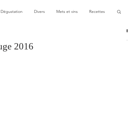
Dégustation
Divers
Mets et vins
Recettes
nable
Pas cher
Au Top
Bon moment
ouge 2016
oublier
Décevant
Semie-gastronomique
onomique
Bistronomie
Coup de gueule
ge
Escapade
Mitigé
News
Au fourneau
gétarienne
Recette végan
Cuisine du monde