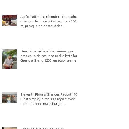
Après l’effort, le réconfort. Ce matin,
direction le chalet Grat perché à 1642
m, presque en dessous des
Gastlosen. C’est ma deuxième visite
au Chalet Grat et toujours avec autant
de plaisir.
Deuxième visite et deuxième gros,
gros coup de cœur ce midi à l'Atelier
Greng à Greng 3280, un établissement
repris depuis début avril 2025 par un
jeune couple, Valérie Bieri et Michel
Hojac.
Eleventh Floor à Granges-Paccot 1763.
C'est simple, je me suis régalé avec
mon très bon smash burger
"Oklahoma" en forma triples. Un
burger que j'ai noté 8,5 sur 10.
Repas " Coup de Coeur ", au