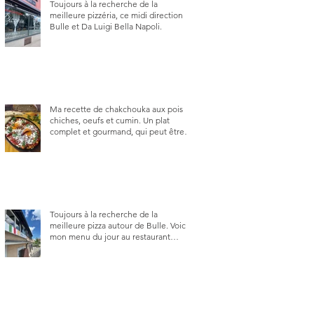
Toujours à la recherche de la
meilleure pizzéria, ce midi direction
Bulle et Da Luigi Bella Napoli.
Ma recette de chakchouka aux pois
chiches, oeufs et cumin. Un plat
complet et gourmand, qui peut être
aussi bien en manger au brunch, au
lunch ou au souper. Ma recette en
photos.
Toujours à la recherche de la
meilleure pizza autour de Bulle. Voici
mon menu du jour au restaurant
Trattoria 2.0, à La Tour-de-Trême 1635.