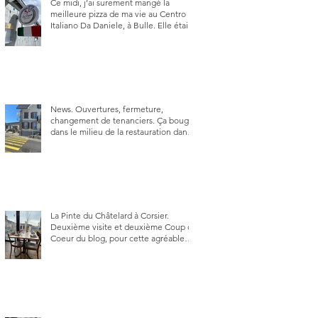
Ce midi, j’ai surement mangé la
meilleure pizza de ma vie au Centro
Italiano Da Daniele, à Bulle. Elle était
absolument parfaite.
News. Ouvertures, fermeture,
changement de tenanciers. Ça bouge
dans le milieu de la restauration dans
le canton de Fribourg. La prochaine
réouverture: l'Auberge des Trois Sapin
à Arconciel le 2 juin.
La Pinte du Châtelard à Corsier.
Deuxième visite et deuxième Coup de
Coeur du blog, pour cette agréable
Pinte, son accueil rare, et sa très
bonne cuisine.