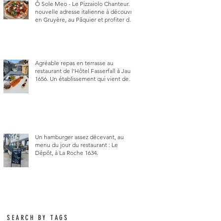
Ô Sole Meo - Le Pizzaiolo Chanteur. La
nouvelle adresse italienne à découvrir
en Gruyère, au Pâquier et profiter des
talents de chanteur du pizzaiolo, et
chanteur d'opéra dans l'âme, en
mangeant.
Agréable repas en terrasse au
restaurant de l'Hôtel Fasserfall à Jaun
1656. Un établissement qui vient de
changer de gérant et de chef, ce
début d'année.
Un hamburger assez décevant, au
menu du jour du restaurant : Le
Dépôt, à La Roche 1634.
SEARCH BY TAGS