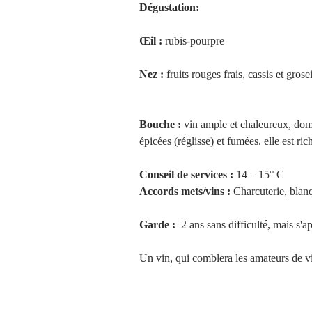
Dégustation:
Œil :
 rubis-pourpre
Nez :
 fruits rouges frais, cassis et gros
Bouche :
 vin ample et chaleureux, domi
épicées (réglisse) et fumées. elle est r
Conseil de services :
 14 – 15° C
Accords mets/vins : 
Charcuterie, blanq
Garde : 
 2 ans sans difficulté, mais s'a
Un vin, qui comblera les amateurs de vin