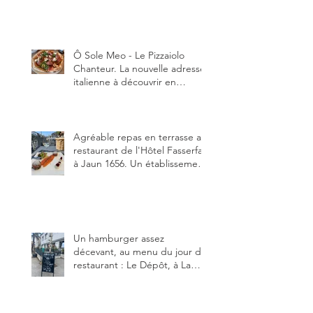
Tour-de-Trême 1635.
Ô Sole Meo - Le Pizzaiolo
Chanteur. La nouvelle adresse
italienne à découvrir en
Gruyère, au Pâquier et profiter
des talents de chanteur du
pizzaiolo, et chanteur d'opéra
dans l'âme, en mangeant.
Agréable repas en terrasse au
restaurant de l'Hôtel Fasserfall
à Jaun 1656. Un établissement
qui vient de changer de
gérant et de chef, ce début
d'année.
Un hamburger assez
décevant, au menu du jour du
restaurant : Le Dépôt, à La
Roche 1634.