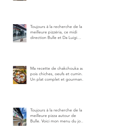
blog, pour cette agréable
Pinte, son accueil rare, et sa
très bonne cuisine.
Toujours à la recherche de la
meilleure pizzéria, ce midi
direction Bulle et Da Luigi
Bella Napoli.
Ma recette de chakchouka aux
pois chiches, oeufs et cumin.
Un plat complet et gourmand,
qui peut être aussi bien
en manger au brunch, au
lunch ou au souper. Ma
recette en photos.
Toujours à la recherche de la
meilleure pizza autour de
Bulle. Voici mon menu du jour
au restaurant Trattoria 2.0, à La