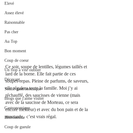
Elevé
Assez élevé
Raisonnable
Pas cher
Au Top
Bon moment
Coup de coeur
Ce soir, soupe de lentilles, légumes taillés et 
Un flop à vite oublier
lard de la borne. Elle fait partie de ces 
Décevant
soupes-repas. Pleine de parfums, de saveurs, 
elle régalera toute la famille. Moi j’y ai 
Semie-gastronomique
réchauffé, des saucisses de vienne (mais 
Blogs que j'aime visiter
avec de la saucisse de Morteau, ce sera 
Gastronomique
encore meilleur) et avec du bon pain et de la 
moutarde,  c’est vrais régal. 
Bistronomie
Coup de gueule