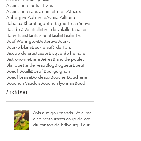
Association mets et vins
Association sans alcool et mets
Atriaux
Aubergine
Aubonne
Avocat
Aïl
Baba
Baba au Rhum
Baguette
Baguette apéritive
Balade à Vélo
Ballotine de volaille
Bananes
Banh Baos
Bao
Barmen
Basilic
Basilic Thai
Beef Wellington
Betterave
Beurre
Beurre blanc
Beurre café de Paris
Bisque de crustacées
Bisque de homard
Bistronomie
Bière
Bières
Blanc de poulet
Blanquette de veau
Blog
Blogueur
Boeuf
Boeuf Bouilli
Boeuf Bourguignon
Boeuf braisé
Bordeaux
Boucher
Boucherie
Bouchon Vaudois
Bouchon lyonnais
Boudin
Archives
Avis aux gourmands. Voici mes
cinq restaurants coup de cœur
du canton de Fribourg. Leurs
particularités : un très bon
rapport qualité-prix-plaisir.