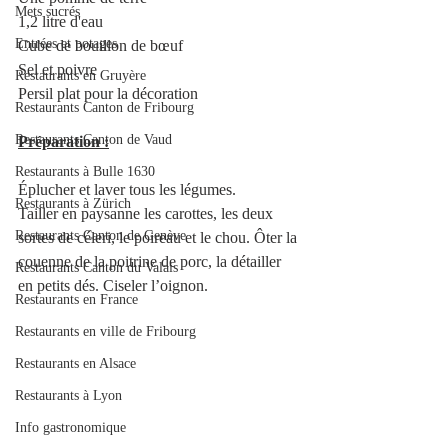
Mets sucrés
1,2 litre d'eau
Entrées et potages
Cube de bouillon de bœuf 
Sel et poivre 
Restaurants en Gruyère
Persil plat pour la décoration 
Restaurants Canton de Fribourg
Restaurants Canton de Vaud
Préparation :
Restaurants à Bulle 1630
Éplucher et laver tous les légumes.
Restaurants à Zürich
Tailler en paysanne les carottes, les deux 
Restaurants Canton de Genève
sortes de céleri, le poireau et le chou. Ôter la 
couenne de la poitrine de porc, la détailler 
Restaurants Canton du Valais
en petits dés. Ciseler l’oignon. 
Restaurants en France
Restaurants en ville de Fribourg
Restaurants en Alsace
Restaurants à Lyon
Info gastronomique