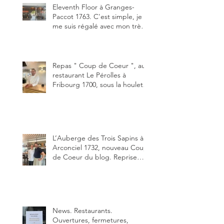
Eleventh Floor à Granges-
Paccot 1763. C'est simple, je
me suis régalé avec mon très
bon smash burger
"Oklahoma" en forma triples.
Un burger que j'ai noté 8,5 sur
10.
Repas " Coup de Coeur ", au
restaurant Le Pérolles à
Fribourg 1700, sous la houlette
depuis début février de Julien
Ayer et Victor Moriez le
nouveau chef des lieux.
L’Auberge des Trois Sapins à
Arconciel 1732, nouveau Coup
de Coeur du blog. Reprise
depuis quelques jours (le 2
juin), par Sandra Hayoz et
Sébastien Haas, elle cartonne
déjà.
News. Restaurants.
Ouvertures, fermetures,