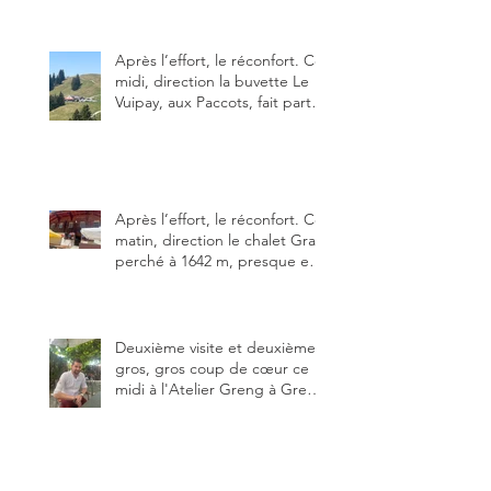
Alors, ne tardez pas à aller les
visiter !
Après l’effort, le réconfort. Ce
midi, direction la buvette Le
Vuipay, aux Paccots, fait partie
des trois meilleures buvettes
que j’ai visitées du canton de
Fribourg. Pour ne pas dire la
meilleure.
Après l’effort, le réconfort. Ce
matin, direction le chalet Grat
perché à 1642 m, presque en
dessous des Gastlosen. C’est
ma deuxième visite au Chalet
Grat et toujours avec autant
de plaisir.
Deuxième visite et deuxième
gros, gros coup de cœur ce
midi à l'Atelier Greng à Greng
3280, un établissement repris
depuis début avril 2025 par un
jeune couple, Valérie Bieri et
Michel Hojac.