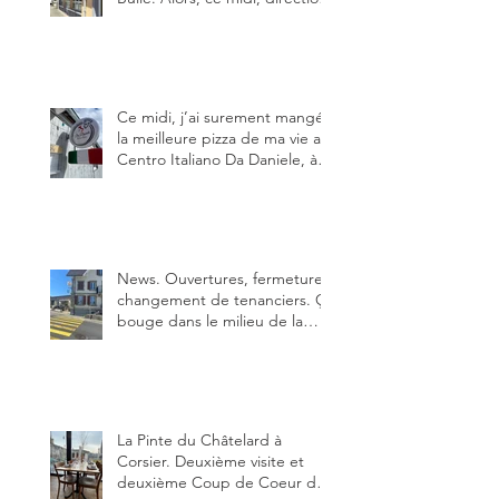
le restaurant le Tivoli, une
adresse qui m’a été conseillée
sur FB et que je ne connaissais
pas.
Ce midi, j’ai surement mangé
la meilleure pizza de ma vie au
Centro Italiano Da Daniele, à
Bulle. Elle était absolument
parfaite.
News. Ouvertures, fermeture,
changement de tenanciers. Ça
bouge dans le milieu de la
restauration dans le canton de
Fribourg. La prochaine
réouverture: l'Auberge des
Trois Sapin à Arconciel le 2
juin.
La Pinte du Châtelard à
Corsier. Deuxième visite et
deuxième Coup de Coeur du