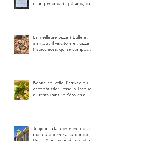
changements de gérants, ça
bouge dans le canton et
notamment à Bulle (trois
établissements), La Berra
(deux) et Charmey (un).
La meilleure pizza à Bulle et
alentour. Il vincitore è : pizza
Pistacchiosa, qui se compose
de fior di latte, de mortadelle,
crème de pistache et
stracciatella, dal Centro
Italiano, Da Danielle.
Bonne nouvelle, l’arrivée du
chef pâtissier Josselin Jacquet
au restaurant Le Pérolles à
Fribourg. Info Gault & Millau
Channel.
Toujours à la recherche de la
meilleure pizzeria autour de
Bulle. Alors, ce midi, direction