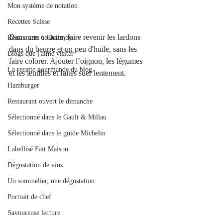
Mon système de notation
Recettes Suisse
Dans une cocotte, faire revenir les lardons 
Restaurants à Charmey
dans du beurre et un peu d'huile, sans les 
Blogs que j'aime visiter
faire colorer. Ajouter l’oignon, les légumes 
La recette gourmande du blog.
et les lentilles et faites suer lentement. 
Hamburger
Restaurant ouvert le dimanche
Sélectionné dans le Gault & Millau
Sélectionné dans le guide Michelin
Labellisé Fait Maison
Dégustation de vins
Un sommelier, une dégustation
Portrait de chef
Savoureuse lecture