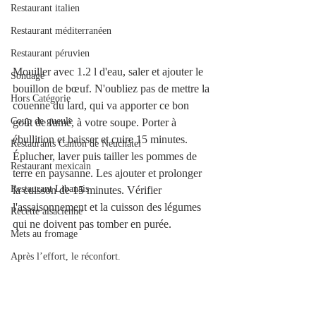
Restaurant italien
Restaurant méditerranéen
Restaurant péruvien
Mouiller avec 1.2 l d'eau, saler et ajouter le 
Sondage
bouillon de bœuf. N'oubliez pas de mettre la 
Hors Catégorie
couenne du lard, qui va apporter ce bon 
Coup de gueule
goût de fumé, à votre soupe. Porter à 
ébullition et baisser et cuire 15 minutes.
Restaurants Canton de Neuchâtel
Éplucher, laver puis tailler les pommes de 
Restaurant mexicain
terre en paysanne. Les ajouter et prolonger 
Restaurant Libanais
la cuisson de 15 minutes. Vérifier 
l'assaisonnement et la cuisson des légumes 
Recette alsacienne
qui ne doivent pas tomber en purée. 
Mets au fromage
Après l’effort, le réconfort.