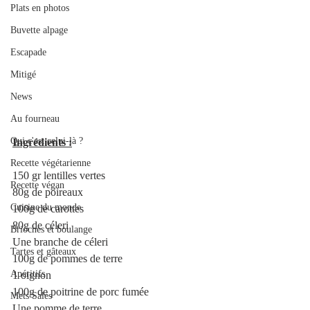
Plats en photos
Buvette alpage
Escapade
Mitigé
News
Au fourneau
Qui c'est celui-là ?
Ingrédients :
Recette végétarienne
150 gr lentilles vertes 
Recette végan
80g de poireaux 
Cuisine du monde
100g de carottes 
80g de céleri
Brioches et boulange
Une branche de céleri 
Tartes et gâteaux
100g de pommes de terre 
Apéritifs
1 oignon 
100g de poitrine de porc fumée
Mets Salés
Une pomme de terre 