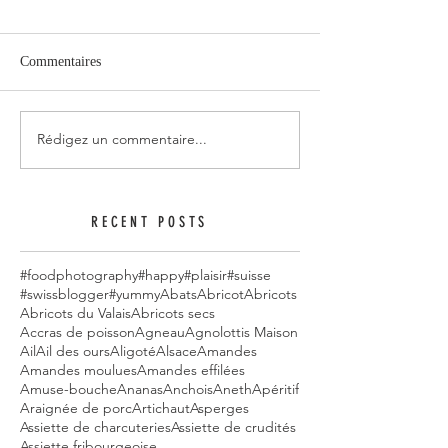
Commentaires
Rédigez un commentaire...
RECENT POSTS
#foodphotography
#happy
#plaisir
#suisse
#swissblogger
#yummy
Abats
Abricot
Abricots
Abricots du Valais
Abricots secs
Accras de poisson
Agneau
Agnolottis Maison
Ail
Ail des ours
Aligoté
Alsace
Amandes
Amandes moulues
Amandes effilées
Amuse-bouche
Ananas
Anchois
Aneth
Apéritif
Araignée de porc
Artichaut
Asperges
Assiette de charcuteries
Assiette de crudités
Assiette fribourgeoise