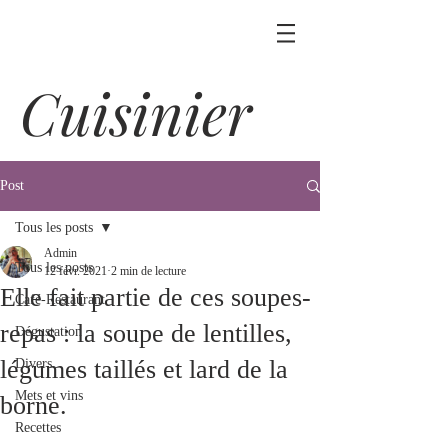
Cuisinier
Post
Tous les posts
Admin
Tous les posts
12 févr. 2021
2 min de lecture
Elle fait partie de ces soupes-
Café-Restaurant
repas : la soupe de lentilles,
Dégustation
légumes taillés et lard de la
Divers
Mets et vins
borne.
Recettes