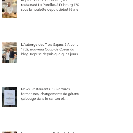
restaurant Le Pérolles à Fribourg 1700,
sous la houlette depuis début février
de Julien Ayer et Victor Moriez le
nouveau chef des lieux.
L’Auberge des Trois Sapins à Arconciel
1732, nouveau Coup de Coeur du
blog. Reprise depuis quelques jours (le
2 juin), par Sandra Hayoz et Sébastien
Haas, elle cartonne déjà.
News. Restaurants. Ouvertures,
fermetures, changements de gérants,
ça bouge dans le canton et
notamment à Bulle (trois
établissements), La Berra (deux) et
Charmey (un).