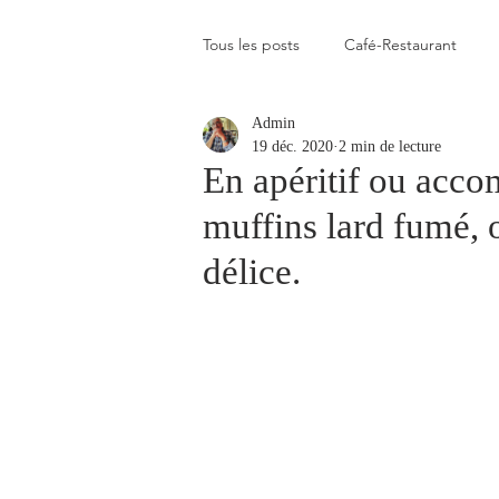
Tous les posts
Café-Restaurant
Admin
Elevé
Assez élevé
Raison
19 déc. 2020
2 min de lecture
En apéritif ou acco
muffins lard fumé, 
Coup de coeur
Un flop à vite 
délice.
Blogs que j'aime visiter
Gastr
Plats en photos
Buvette alpa
Qui c'est celui-là ?
Recette vé