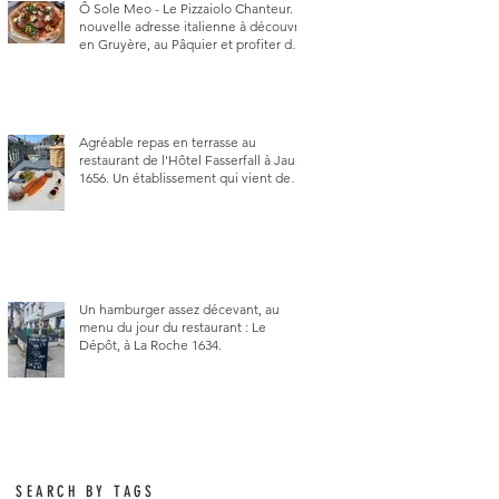
Ô Sole Meo - Le Pizzaiolo Chanteur. La
nouvelle adresse italienne à découvrir
en Gruyère, au Pâquier et profiter des
talents de chanteur du pizzaiolo, et
chanteur d'opéra dans l'âme, en
mangeant.
Agréable repas en terrasse au
restaurant de l'Hôtel Fasserfall à Jaun
1656. Un établissement qui vient de
changer de gérant et de chef, ce
début d'année.
Un hamburger assez décevant, au
menu du jour du restaurant : Le
Dépôt, à La Roche 1634.
SEARCH BY TAGS