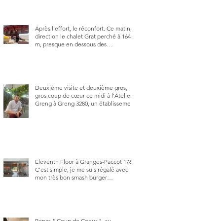
Après l’effort, le réconfort. Ce matin,
direction le chalet Grat perché à 1642
m, presque en dessous des
Gastlosen. C’est ma deuxième visite
au Chalet Grat et toujours avec autant
de plaisir.
Deuxième visite et deuxième gros,
gros coup de cœur ce midi à l'Atelier
Greng à Greng 3280, un établissement
repris depuis début avril 2025 par un
jeune couple, Valérie Bieri et Michel
Hojac.
Eleventh Floor à Granges-Paccot 1763.
C'est simple, je me suis régalé avec
mon très bon smash burger
"Oklahoma" en forma triples. Un
burger que j'ai noté 8,5 sur 10.
Repas " Coup de Coeur ", au