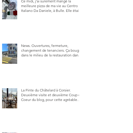
Ce midi, j’ai surement mangé la
meilleure pizza de ma vie au Centro
Italiano Da Daniele, à Bulle. Elle était
absolument parfaite.
News. Ouvertures, fermeture,
changement de tenanciers. Ça bouge
dans le milieu de la restauration dans
le canton de Fribourg. La prochaine
réouverture: l'Auberge des Trois Sapin
à Arconciel le 2 juin.
La Pinte du Châtelard à Corsier.
Deuxième visite et deuxième Coup de
Coeur du blog, pour cette agréable
Pinte, son accueil rare, et sa très
bonne cuisine.