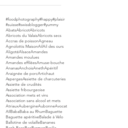
#foodphotography
#happy
#plaisir
#suisse
#swissblogger
#yummy
Abats
Abricot
Abricots
Abricots du Valais
Abricots secs
Accras de poisson
Agneau
Agnolottis Maison
Ail
Ail des ours
Aligoté
Alsace
Amandes
Amandes moulues
Amandes effilées
Amuse-bouche
Ananas
Anchois
Aneth
Apéritif
Araignée de porc
Artichaut
Asperges
Assiette de charcuteries
Assiette de crudités
Assiette fribourgeoise
Association mets et vins
Association sans alcool et mets
Atriaux
Aubergine
Aubonne
Avocat
Aïl
Baba
Baba au Rhum
Baguette
Baguette apéritive
Balade à Vélo
Ballotine de volaille
Bananes
Banh Baos
Bao
Barmen
Basilic