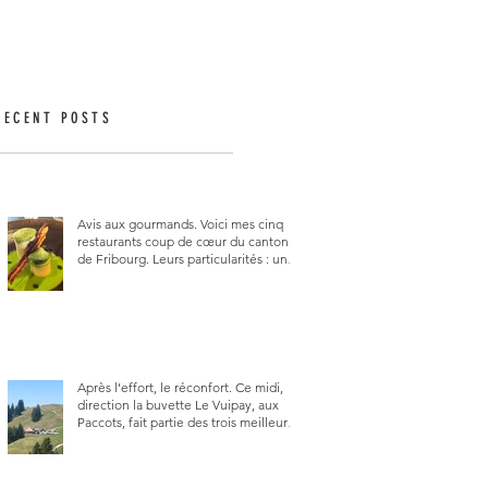
RECENT POSTS
Avis aux gourmands. Voici mes cinq
restaurants coup de cœur du canton
de Fribourg. Leurs particularités : un
très bon rapport qualité-prix-plaisir.
Alors, ne tardez pas à aller les visiter !
Après l’effort, le réconfort. Ce midi,
direction la buvette Le Vuipay, aux
Paccots, fait partie des trois meilleures
buvettes que j’ai visitées du canton de
Fribourg. Pour ne pas dire la
meilleure.