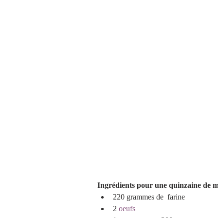
Brioches et boulange
Ingrédients pour une quinzaine de m
220 grammes de  farine
2 
oeufs