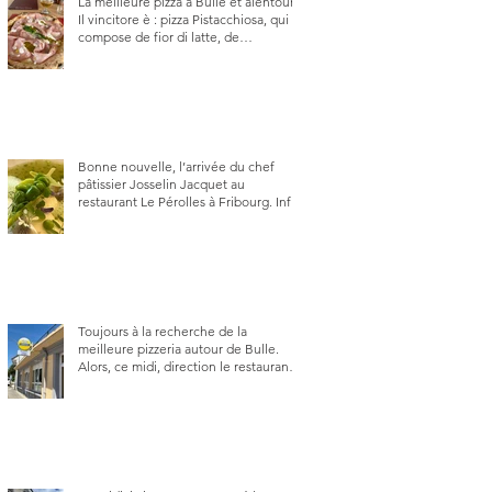
La meilleure pizza à Bulle et alentour.
Il vincitore è : pizza Pistacchiosa, qui se
compose de fior di latte, de
mortadelle, crème de pistache et
stracciatella, dal Centro Italiano, Da
Danielle.
Bonne nouvelle, l’arrivée du chef
pâtissier Josselin Jacquet au
restaurant Le Pérolles à Fribourg. Info
Gault & Millau Channel.
Toujours à la recherche de la
meilleure pizzeria autour de Bulle.
Alors, ce midi, direction le restaurant
le Tivoli, une adresse qui m’a été
conseillée sur FB et que je ne
connaissais pas.