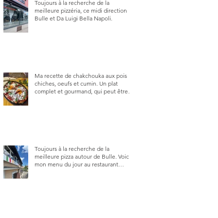
Toujours à la recherche de la
meilleure pizzéria, ce midi direction
Bulle et Da Luigi Bella Napoli.
Ma recette de chakchouka aux pois
chiches, oeufs et cumin. Un plat
complet et gourmand, qui peut être
aussi bien en manger au brunch, au
lunch ou au souper. Ma recette en
photos.
Toujours à la recherche de la
meilleure pizza autour de Bulle. Voici
mon menu du jour au restaurant
Trattoria 2.0, à La Tour-de-Trême 1635.