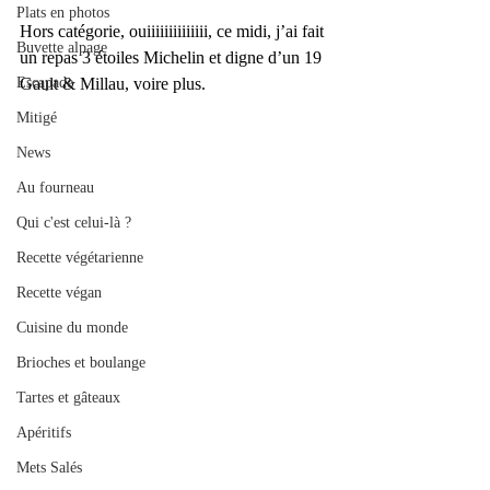
Plats en photos
Hors catégorie, ouiiiiiiiiiiiiii, ce midi, j’ai fait 
Buvette alpage
un repas 3 étoiles Michelin et digne d’un 19 
Gault & Millau, voire plus.
Escapade
Mitigé
News
Au fourneau
Qui c'est celui-là ?
Recette végétarienne
Recette végan
Cuisine du monde
Brioches et boulange
Tartes et gâteaux
Apéritifs
Mets Salés