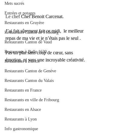
Mets sucrés
Entrées et potages
Le chef 
Chef Benoit Carcenat.
Restaurants en Gruyère
J’ai fait sûrement fait ce midi,  le meilleur 
Restaurants Canton de Fribourg
repas de ma vie et je n’étais pas le seul .
Restaurants Canton de Vaud
Restaurants à Bulle 1630
Pas un plat sans coup de cœur, sans 
émotion, ni sans une incroyable créativité.
Restaurants à Zürich
Restaurants Canton de Genève
Restaurants Canton du Valais
Restaurants en France
Restaurants en ville de Fribourg
Restaurants en Alsace
Restaurants à Lyon
Info gastronomique