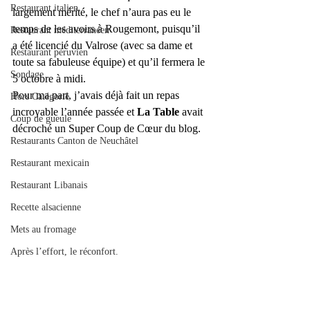
Restaurant italien
largement mérité, le chef n’aura pas eu le 
temps de les avoirs à Rougemont, puisqu’il 
Restaurant méditerranéen
a été licencié du Valrose (avec sa dame et 
Restaurant péruvien
toute sa fabuleuse équipe) et qu’il fermera le 
Sondage
5 octobre à midi.
Pour ma part, j’avais déjà fait un repas 
Hors Catégorie
incroyable l’année passée et 
La Table
avait 
Coup de gueule
décroché un Super Coup de Cœur du blog.
Restaurants Canton de Neuchâtel
Restaurant mexicain
Restaurant Libanais
Recette alsacienne
Mets au fromage
Après l’effort, le réconfort.