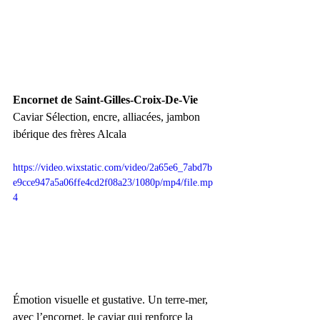
Encornet de Saint-Gilles-Croix-De-Vie
Caviar Sélection, encre, alliacées, jambon 
ibérique des frères Alcala
https://video.wixstatic.com/video/2a65e6_7abd7b
e9cce947a5a06ffe4cd2f08a23/1080p/mp4/file.mp
4
Émotion visuelle et gustative. Un terre-mer, 
avec l’encornet, le caviar qui renforce la 