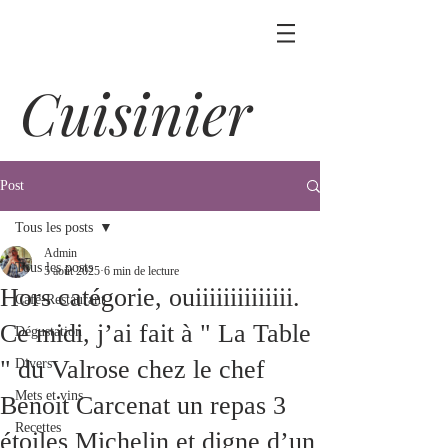
Cuisinier
Post
Tous les posts
Admin
Tous les posts
5 août 2025
6 min de lecture
Hors catégorie, ouiiiiiiiiiiiiii.
Café-Restaurant
Ce midi, j’ai fait à " La Table
Dégustation
" du Valrose chez le chef
Divers
Mets et vins
Benoit Carcenat un repas 3
Recettes
étoiles Michelin et digne d’un