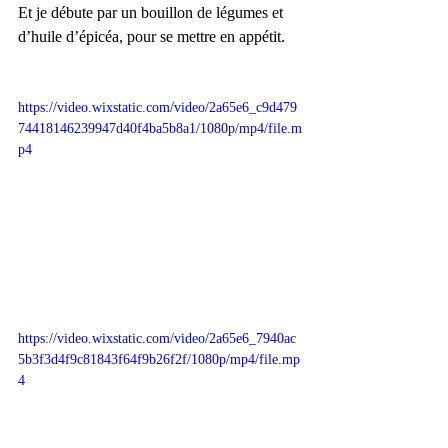
Et je débute par un bouillon de légumes et 
d’huile d’épicéa, pour se mettre en appétit.
https://video.wixstatic.com/video/2a65e6_c9d479
74418146239947d40f4ba5b8a1/1080p/mp4/file.m
p4
https://video.wixstatic.com/video/2a65e6_7940ac
5b3f3d4f9c81843f64f9b26f2f/1080p/mp4/file.mp
4