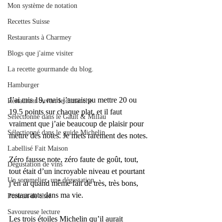
Mon système de notation
Recettes Suisse
Restaurants à Charmey
Blogs que j'aime visiter
La recette gourmande du blog.
Hamburger
J’ai mis 19, mais j’aurais pu mettre 20 ou 
Restaurant ouvert le dimanche
19.5 points sur chaque plat, et il faut 
Sélectionné dans le Gault & Millau
vraiment que j’aie beaucoup de plaisir pour 
Sélectionné dans le guide Michelin
mettre des notes. Je mets rarement des notes.
Labellisé Fait Maison
Zéro fausse note, zéro faute de goût, tout, 
Dégustation de vins
tout était d’un incroyable niveau et pourtant 
Un sommelier, une dégustation
j’en ai quand même fait de très, très bons, 
restaurants dans ma vie.
Portrait de chef
Savoureuse lecture
Les trois étoiles Michelin qu’il aurait 