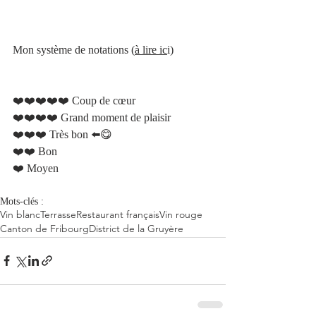
Mon système de notations 
(
à lire ic
i)
❤️❤️❤️❤️❤️ Coup de cœur    
❤️❤️❤️❤️ Grand moment de plaisir 
❤️❤️❤️ Très bon ⬅️😋
❤️❤️ Bon 	
❤️ Moyen 
Mots-clés :
Vin blanc
Terrasse
Restaurant français
Vin rouge
Canton de Fribourg
District de la Gruyère