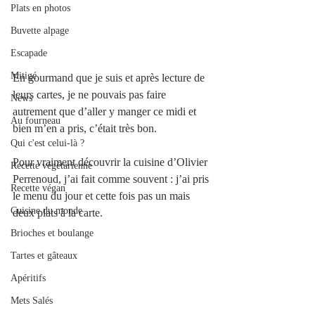
Plats en photos
Buvette alpage
Escapade
Mitigé
En gourmand que je suis et après lecture de 
leurs cartes, je ne pouvais pas faire 
News
autrement que d’aller y manger ce midi et 
Au fourneau
bien m’en a pris, c’était très bon. 
Qui c'est celui-là ?
Pour vraiment découvrir la cuisine d’Olivier 
Recette végétarienne
Perrenoud, j’ai fait comme souvent : j’ai pris 
Recette végan
le menu du jour et cette fois pas un mais 
Cuisine du monde
deux plats à la carte.
Brioches et boulange
Tartes et gâteaux
Apéritifs
Mets Salés