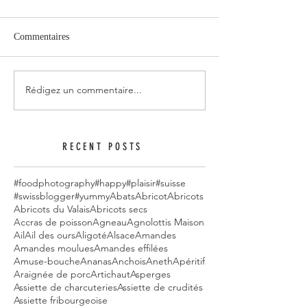
Commentaires
Rédigez un commentaire...
RECENT POSTS
#foodphotography
#happy
#plaisir
#suisse
#swissblogger
#yummy
Abats
Abricot
Abricots
Abricots du Valais
Abricots secs
Accras de poisson
Agneau
Agnolottis Maison
Ail
Ail des ours
Aligoté
Alsace
Amandes
Amandes moulues
Amandes effilées
Amuse-bouche
Ananas
Anchois
Aneth
Apéritif
Araignée de porc
Artichaut
Asperges
Assiette de charcuteries
Assiette de crudités
Assiette fribourgeoise