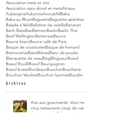
Association mets et vins
Association sans alcool et mets
Atriaux
Aubergine
Aubonne
Avocat
Aïl
Baba
Baba au Rhum
Baguette
Baguette apéritive
Balade à Vélo
Ballotine de volaille
Bananes
Banh Baos
Bao
Barmen
Basilic
Basilic Thai
Beef Wellington
Betterave
Beurre
Beurre blanc
Beurre café de Paris
Bisque de crustacées
Bisque de homard
Bistronomie
Bière
Bières
Blanc de poulet
Blanquette de veau
Blog
Blogueur
Boeuf
Boeuf Bouilli
Boeuf Bourguignon
Boeuf braisé
Bordeaux
Boucher
Boucherie
Bouchon Vaudois
Bouchon lyonnais
Boudin
Archives
Avis aux gourmands. Voici mes
cinq restaurants coup de cœur
du canton de Fribourg. Leurs
particularités : un très bon
rapport qualité-prix-plaisir.
Alors, ne tardez pas à aller les