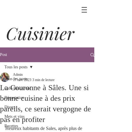
Cuisinier
Post
Tous les posts
Admin
Tous les posts
17 nov. 2023
3 min de lecture
La Couronne à Sâles. Une si
Café-Restaurant
bonne cuisine à des prix
Dégustation
pareils, ce serait vergogne de
Divers
Mets et vins
pas en profiter
Recettes
Heureux habitants de Sales, après plus de 