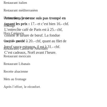
Restaurant italien
Restaurant méditerranéen
Attention, je ne me suis pas trompé en 
Restaurant péruvien
tapant les prix :
 17.- et c’est bien 16.- chf. 
Sondage
L’entrecôte café de Paris est à 25.- chf, 
Hors Catégorie
comme le tartare de bœuf. La fondue 
moitié- moitié à 20.- chf, quant au filet de 
Coup de gueule
bœuf sauce estragon, il est à 31.- chf. 
Restaurants Canton de Neuchâtel
C’est cadeaux, Noël avant l’heure.
Restaurant mexicain
Restaurant Libanais
Recette alsacienne
Mets au fromage
Après l’effort, le réconfort.