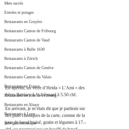
Mets sucrés
Entrées et potages
Restaurants en Gruyère
Restaurants Canton de Fribourg
Restaurants Canton de Vaud
Restaurants à Bulle 1630
Restaurants à Zürich
Restaurants Canton de Genève
Restaurants Canton du Valais
Restaurants en France
En apéritif, un verre d’Heida « L’Ami » des 
frères Betrisey à St-Léonard à 5.50 chf.
Restaurants en ville de Fribourg
Restaurants en Alsace
En arrivant, je m’étais dit que je partirais sur 
Restaurants à Lyon
des plats classiques de la carte, comme de la 
joue de bœuf braisé, gratin et légumes à 17.- 
Info gastronomique