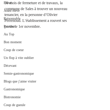
16 mois de fermeture et de travaux, la 
Elevé
commune de Sales à trouver un nouveau 
Assez élevé
tenancier, en la personne d’Olivier 
Raisonnable
Perrenoud. L’établissement a rouvert ses 
portes le 1er novembre.
Pas cher
Au Top
Bon moment
Coup de coeur
Un flop à vite oublier
Décevant
Semie-gastronomique
Blogs que j'aime visiter
Gastronomique
Bistronomie
Coup de gueule