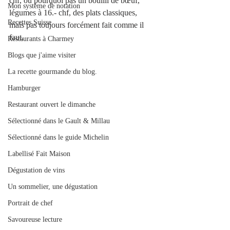
chf, ou pourquoi pas un bouilli de bœuf, 
Mon système de notation
légumes à 16.- chf, des plats classiques, 
Recettes Suisse
mais pas toujours forcément fait comme il 
faut.
Restaurants à Charmey
Blogs que j'aime visiter
La recette gourmande du blog.
Hamburger
Restaurant ouvert le dimanche
Sélectionné dans le Gault & Millau
Sélectionné dans le guide Michelin
Labellisé Fait Maison
Dégustation de vins
Un sommelier, une dégustation
Portrait de chef
Savoureuse lecture