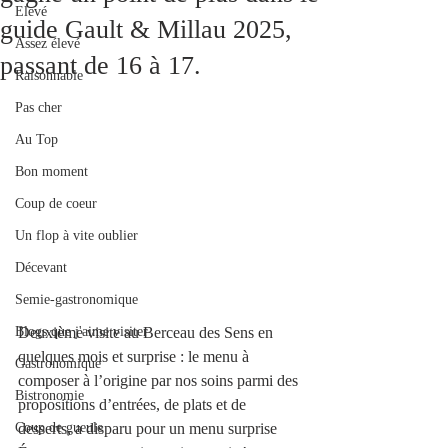
Elevé
guide Gault & Millau 2025,
Assez élevé
passant de 16 à 17.
Raisonnable
Pas cher
Au Top
Bon moment
Coup de coeur
Un flop à vite oublier
Décevant
Semie-gastronomique
Blogs que j'aime visiter
Deuxième visite au Berceau des Sens en 
quelques mois et surprise : le menu à 
Gastronomique
composer à l’origine par nos soins parmi des 
Bistronomie
propositions d’entrées, de plats et de 
Coup de gueule
desserts, a disparu pour un menu surprise 