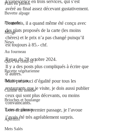
Évanescence en trois services, qui s’est 
Plats en photos
avéré au final assez décevant gustativement.
Buvette alpage
Escapade
Toutefois, il a quand même été conçu avec 
des plats proposés de la carte (les moins 
Mitigé
chères) et le prix n’a pas changé puisqu’il 
News
est toujours à 85.- chf.
Au fourneau
Repas du 28 octobre 2024. 
Qui c'est celui-là ?
Il y a des posts plus compliqués à écrire que 
Recette végétarienne
d’autres. 
Recette végan
Mais par souci d’égalité pour tous les 
restaurants que je visite, je dois aussi publier 
Cuisine du monde
ceux qui sont plus décevants, ou moins 
Brioches et boulange
convaincants. 
Tartes et gâteaux
Lors de mon premier passage, je l’avoue 
j’avais été très agréablement surpris.
Apéritifs
Mets Salés