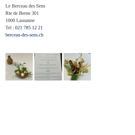
Le Berceau des Sens
Rte de Berne 301
1000 Lausanne
Tel :
021 785 12 21
berceau-des-sens.ch
Mon système de notations (
à lire ic
i)