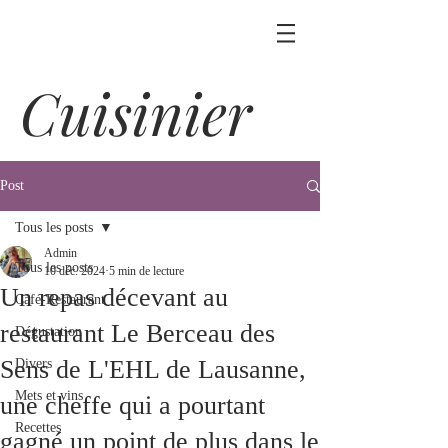
Cuisinier
Post
Tous les posts
Admin
Tous les posts
10 déc. 2024
5 min de lecture
Un repas décevant au
Café-Restaurant
restaurant Le Berceau des
Dégustation
Sens de L'EHL de Lausanne,
Divers
Mets et vins
une cheffe qui a pourtant
Recettes
gagné un point de plus dans le