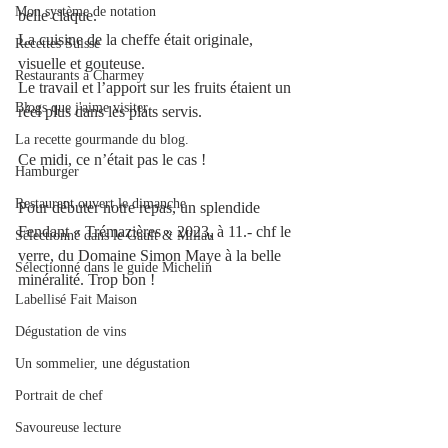
Mon système de notation
belle claque. 
La cuisine de la cheffe était originale, 
Recettes Suisse
visuelle et gouteuse.
Restaurants à Charmey
Le travail et l’apport sur les fruits étaient un 
Blogs que j'aime visiter
réel plus dans les plats servis.
La recette gourmande du blog.
Ce midi, ce n’était pas le cas !
Hamburger
Restaurant ouvert le dimanche
Pour débuter notre repas, un splendide 
Fendant « Trémazières » 2023, à 11.- chf le 
Sélectionné dans le Gault & Millau
verre, du Domaine Simon Maye à la belle 
Sélectionné dans le guide Michelin
minéralité. Trop bon !
Labellisé Fait Maison
Dégustation de vins
Un sommelier, une dégustation
Portrait de chef
Savoureuse lecture