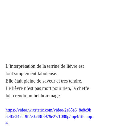
L’interprétation de la terrine de lièvre est 
tout simplement fabuleuse.
Elle était pleine de saveur et très tendre.
Le lièvre n’est pas mort pour rien, la cheffe 
lui a rendu un bel hommage.
https://video.wixstatic.com/video/2a65e6_8e8c9b
3ef0e347cf9f2e0a48f8979e27/1080p/mp4/file.mp
4