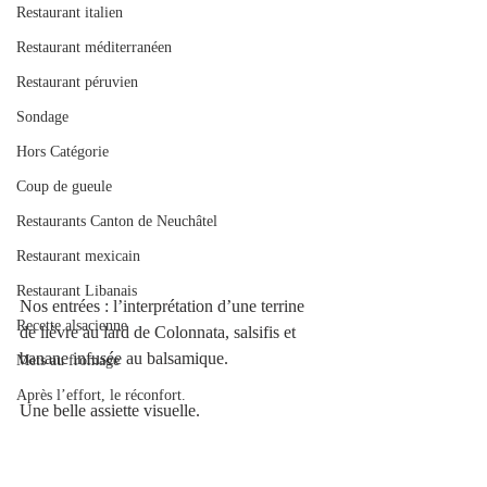
Restaurant italien
Restaurant méditerranéen
Restaurant péruvien
Sondage
Hors Catégorie
Coup de gueule
Restaurants Canton de Neuchâtel
Restaurant mexicain
Restaurant Libanais
Nos entrées : l’interprétation d’une terrine 
Recette alsacienne
de lièvre au lard de Colonnata, salsifis et 
banane infusée au balsamique.
Mets au fromage
Après l’effort, le réconfort.
Une belle assiette visuelle.