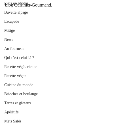
Plats en photos
blog Cuisinier-Gourmand.
Buvette alpage
Escapade
Mitigé
News
Au fourneau
Qui c'est celui-là ?
Recette végétarienne
Recette végan
Cuisine du monde
Brioches et boulange
Tartes et gâteaux
Apéritifs
Mets Salés