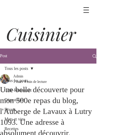
Cuisinier
Post
Tous les posts
Admin
Tous les posts
1 mars
4 min de lecture
Une belle découverte pour
Café-Restaurant
mon 500e repas du blog,
Dégustation
l'Auberge de Lavaux à Lutry
Divers
Mets et vins
1093. Une adresse à
Recettes
absolument découvrir.