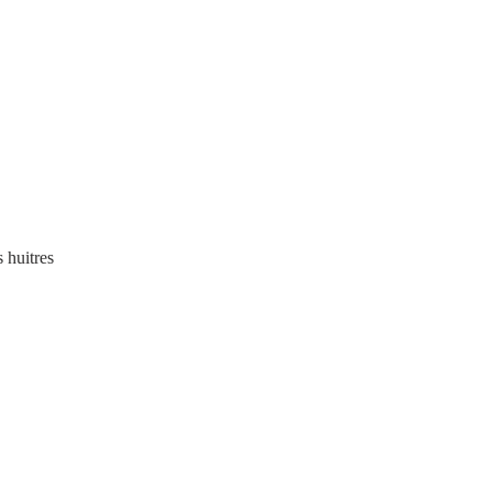
                                      Les huitres