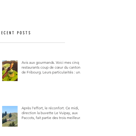
RECENT POSTS
Avis aux gourmands. Voici mes cinq
restaurants coup de cœur du canton
de Fribourg. Leurs particularités : un
très bon rapport qualité-prix-plaisir.
Alors, ne tardez pas à aller les visiter !
Après l’effort, le réconfort. Ce midi,
direction la buvette Le Vuipay, aux
Paccots, fait partie des trois meilleures
buvettes que j’ai visitées du canton de
Fribourg. Pour ne pas dire la
meilleure.