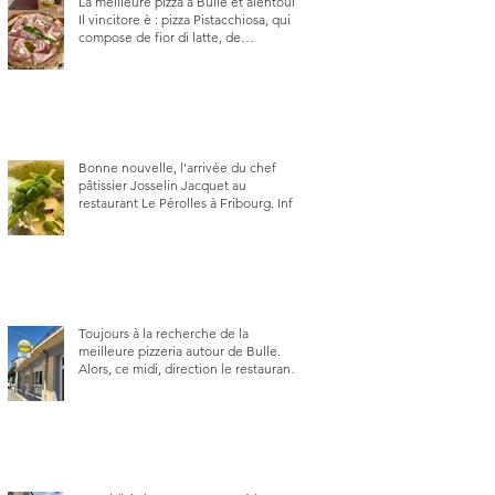
La meilleure pizza à Bulle et alentour.
Il vincitore è : pizza Pistacchiosa, qui se
compose de fior di latte, de
mortadelle, crème de pistache et
stracciatella, dal Centro Italiano, Da
Danielle.
Bonne nouvelle, l’arrivée du chef
pâtissier Josselin Jacquet au
restaurant Le Pérolles à Fribourg. Info
Gault & Millau Channel.
Toujours à la recherche de la
meilleure pizzeria autour de Bulle.
Alors, ce midi, direction le restaurant
le Tivoli, une adresse qui m’a été
conseillée sur FB et que je ne
connaissais pas.