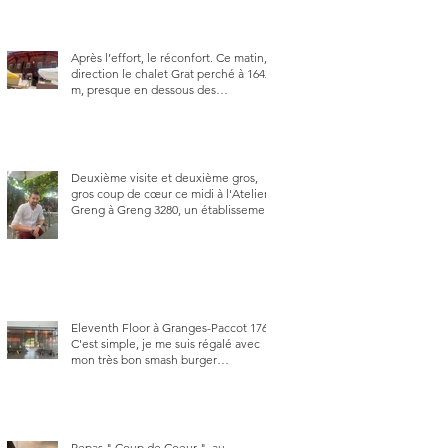
Après l’effort, le réconfort. Ce matin,
direction le chalet Grat perché à 1642
m, presque en dessous des
Gastlosen. C’est ma deuxième visite
au Chalet Grat et toujours avec autant
de plaisir.
Deuxième visite et deuxième gros,
gros coup de cœur ce midi à l'Atelier
Greng à Greng 3280, un établissement
repris depuis début avril 2025 par un
jeune couple, Valérie Bieri et Michel
Hojac.
Eleventh Floor à Granges-Paccot 1763.
C'est simple, je me suis régalé avec
mon très bon smash burger
"Oklahoma" en forma triples. Un
burger que j'ai noté 8,5 sur 10.
Repas " Coup de Coeur ", au