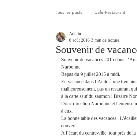
Tous les posts
Café-Restaurant
Admin
Elevé
Assez élevé
Raison
8 août 2016
3 min de lecture
Souvenir de vacanc
Souvenir de vacances 2015 dans l ‘Aud
Coup de coeur
Un flop à vite 
Narbonne.
Repas du 9 juillet 2015 à midi.
En vacance dans l’Aude à une trentaine
Blogs que j'aime visiter
Gastr
malheureusement, pas un restaurant qui 
à la carte sauf du saumon ! Bizarre Non
Donc direction Narbonne et heureusemen
Plats en photos
Buvette alpa
à eux.
La bonne table des vacances : L’écaill
couvert.
A l’écart du centre-ville, tout près de l
Qui c'est celui-là ?
Recette vé