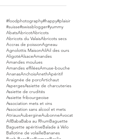
#foodphotography
#happy
#plaisir
#suisse
#swissblogger
#yummy
Abats
Abricot
Abricots
Abricots du Valais
Abricots secs
Accras de poisson
Agneau
Agnolottis Maison
Ail
Ail des ours
Aligoté
Alsace
Amandes
Amandes moulues
Amandes effilées
Amuse-bouche
Ananas
Anchois
Aneth
Apéritif
Araignée de porc
Artichaut
Asperges
Assiette de charcuteries
Assiette de crudités
Assiette fribourgeoise
Association mets et vins
Association sans alcool et mets
Atriaux
Aubergine
Aubonne
Avocat
Aïl
Baba
Baba au Rhum
Baguette
Baguette apéritive
Balade à Vélo
Ballotine de volaille
Bananes
Banh Baos
Bao
Barmen
Basilic