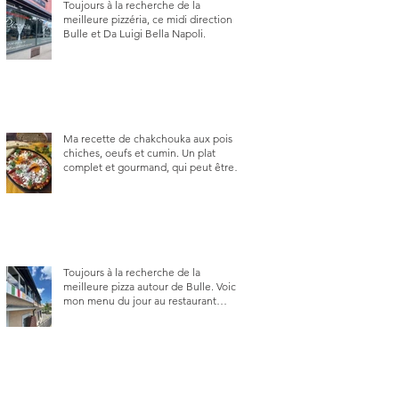
Toujours à la recherche de la
meilleure pizzéria, ce midi direction
Bulle et Da Luigi Bella Napoli.
Ma recette de chakchouka aux pois
chiches, oeufs et cumin. Un plat
complet et gourmand, qui peut être
aussi bien en manger au brunch, au
lunch ou au souper. Ma recette en
photos.
Toujours à la recherche de la
meilleure pizza autour de Bulle. Voici
mon menu du jour au restaurant
Trattoria 2.0, à La Tour-de-Trême 1635.