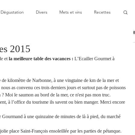
Dégustation
Divers
Mets et vins
Recettes
nable
Pas cher
Au Top
Bon moment
es 2015
e et 
la meilleure table des vacances :
 L’Ecailler Gourmet à 
oublier
Décevant
Semie-gastronomique
 de kilomètre de Narbonne, à une vingtaine de km de la mer et 
onomique
Bistronomie
Coup de gueule
nous as convenu ces trois derniers jours et surtout pas de poissons 
 ? Moi le saumon au bord de la mer, ce n'est pas mon truc.
t, à l’office du tourisme ils savent ou bien manger. Merci encore 
ge
Escapade
Mitigé
News
Au fourneau
er Gourmand à une quinzaine de minutes de là à pied, du marché 
a jolie place Saint-François ensoleillée par les parties de pétanque.
gétarienne
Recette végan
Cuisine du monde