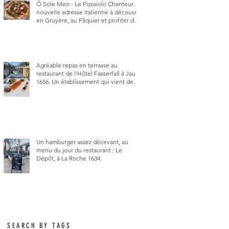
Ô Sole Meo - Le Pizzaiolo Chanteur. La
nouvelle adresse italienne à découvrir
en Gruyère, au Pâquier et profiter des
talents de chanteur du pizzaiolo, et
chanteur d'opéra dans l'âme, en
mangeant.
Agréable repas en terrasse au
restaurant de l'Hôtel Fasserfall à Jaun
1656. Un établissement qui vient de
changer de gérant et de chef, ce
début d'année.
Un hamburger assez décevant, au
menu du jour du restaurant : Le
Dépôt, à La Roche 1634.
SEARCH BY TAGS