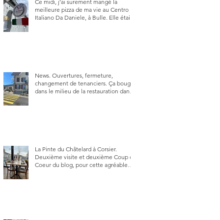
Ce midi, j’ai surement mangé la
meilleure pizza de ma vie au Centro
Italiano Da Daniele, à Bulle. Elle était
absolument parfaite.
News. Ouvertures, fermeture,
changement de tenanciers. Ça bouge
dans le milieu de la restauration dans
le canton de Fribourg. La prochaine
réouverture: l'Auberge des Trois Sapin
à Arconciel le 2 juin.
La Pinte du Châtelard à Corsier.
Deuxième visite et deuxième Coup de
Coeur du blog, pour cette agréable
Pinte, son accueil rare, et sa très
bonne cuisine.