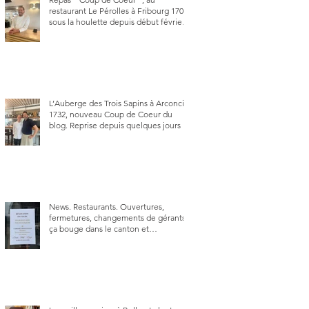
restaurant Le Pérolles à Fribourg 1700,
sous la houlette depuis début février
de Julien Ayer et Victor Moriez le
nouveau chef des lieux.
L’Auberge des Trois Sapins à Arconciel
1732, nouveau Coup de Coeur du
blog. Reprise depuis quelques jours (le
2 juin), par Sandra Hayoz et Sébastien
Haas, elle cartonne déjà.
News. Restaurants. Ouvertures,
fermetures, changements de gérants,
ça bouge dans le canton et
notamment à Bulle (trois
établissements), La Berra (deux) et
Charmey (un).