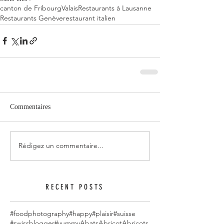
canton de Fribourg
Valais
Restaurants à Lausanne
Restaurants Genève
restaurant italien
Commentaires
Rédigez un commentaire...
RECENT POSTS
#foodphotography
#happy
#plaisir
#suisse
#swissblogger
#yummy
Abats
Abricot
Abricots