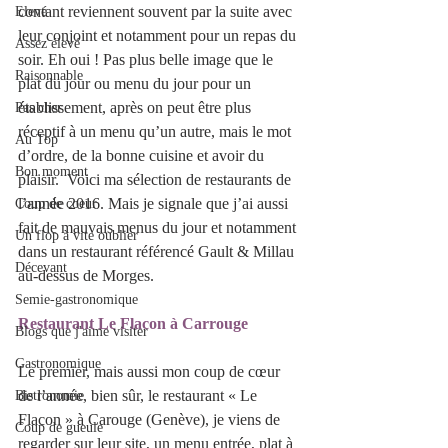
contant reviennent souvent par la suite avec 
Elevé
leur conjoint et notamment pour un repas du 
Assez élevé
soir. Eh oui ! Pas plus belle image que le 
Raisonnable
plat du jour ou menu du jour pour un 
établissement, après on peut être plus 
Pas cher
réceptif à un menu qu’un autre, mais le mot 
Au Top
d’ordre, de la bonne cuisine et avoir du 
Bon moment
plaisir.  Voici ma sélection de restaurants de 
l’année 2016. Mais je signale que j’ai aussi 
Coup de coeur
fait de mauvais menus du jour et notamment 
Un flop à vite oublier
dans un restaurant référencé Gault & Millau 
Décevant
au-dessus de Morges.
Semie-gastronomique
Restaurant Le Flacon à Carrouge
Blogs que j'aime visiter
Gastronomique
Le premier, mais aussi mon coup de cœur 
de l’année, bien sûr, le restaurant « Le 
Bistronomie
Flacon » à Carouge (Genève), je viens de 
Coup de gueule
regarder sur leur site, un menu entrée, plat à 