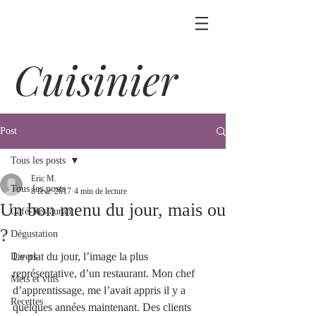
Cuisinier
Post
Tous les posts
Eric M.
Tous les posts
8 févr. 2017
4 min de lecture
Un bon menu du jour, mais ou
Café-Restaurant
?
Dégustation
Le plat du jour, l’image la plus 
Divers
représentative, d’un restaurant. Mon chef 
Mets et vins
d’apprentissage, me l’avait appris il y a 
Recettes
quelques années maintenant. Des clients 