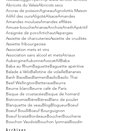
Abricots du Valais
Abricots secs
Accras de poisson
Agneau
Agnolottis Maison
Ail
Ail des ours
Aligoté
Alsace
Amandes
Amandes moulues
Amandes effilées
Amuse-bouche
Ananas
Anchois
Aneth
Apéritif
Araignée de porc
Artichaut
Asperges
Assiette de charcuteries
Assiette de crudités
Assiette fribourgeoise
Association mets et vins
Association sans alcool et mets
Atriaux
Aubergine
Aubonne
Avocat
Aïl
Baba
Baba au Rhum
Baguette
Baguette apéritive
Balade à Vélo
Ballotine de volaille
Bananes
Banh Baos
Bao
Barmen
Basilic
Basilic Thai
Beef Wellington
Betterave
Beurre
Beurre blanc
Beurre café de Paris
Bisque de crustacées
Bisque de homard
Bistronomie
Bière
Bières
Blanc de poulet
Blanquette de veau
Blog
Blogueur
Boeuf
Boeuf Bouilli
Boeuf Bourguignon
Boeuf braisé
Bordeaux
Boucher
Boucherie
Bouchon Vaudois
Bouchon lyonnais
Boudin
Archives