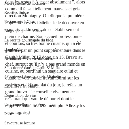
dans les restos “ A tester absolument ”, alors 
Mon système de notation
comme il faisait tellement mauvais et gris, 
Recettes Suisse
direction Montagny. On dit que la première 
Restaurants à Charmey
impression est essentielle. Je le découvre en 
franchissant le seuil, de cet établissement 
Blogs que j'aime visiter
plein de charme. Son accueil professionnel 
La recette gourmande du blog.
et courtois, sa très bonne cuisine, qui a été 
Hamburger
gratifiée par un point supplémentaire dans le 
Gault&Millau 2017 donc, un 15. Bravo au 
Restaurant ouvert le dimanche
chef, surtout qu’il n’y a pas grand monde en 
Sélectionné dans le Gault & Millau
cuisine, aujourd’hui un stagiaire et lui et 
Sélectionné dans le guide Michelin
quand je vois tout le travail fourni sur les 
assiettes et déjà au plat du jour, je refais un 
Labellisé Fait Maison
grand bravo ! Je conseille vivement ce 
Dégustation de vins
restaurant qui vaut le détour et dont le 
Un sommelier, une dégustation
rapport qualité m’a vraiment plu. Allez-y les 
yeux fermés !
Portrait de chef
Savoureuse lecture