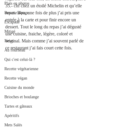
Plats en photos
35.- chf chez un étoilé Michelin et qu’elle 
repas. Bon, une fois de plus j’ai pris une 
Buvette alpage
entrée à la carte et pour finir encore un 
Escapade
dessert. Tout le long du repas j’ai dégusté 
Mitigé
une cuisine, fraiche, légère, coloré et 
original. Mais comme j’ai souvent parlé de 
News
ce restaurant j’ai fais court cette fois.
Au fourneau
Qui c'est celui-là ?
Recette végétarienne
Recette végan
Cuisine du monde
Brioches et boulange
Tartes et gâteaux
Apéritifs
Mets Salés