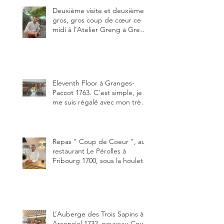
de plaisir.
Deuxième visite et deuxième
gros, gros coup de cœur ce
midi à l'Atelier Greng à Greng
3280, un établissement repris
depuis début avril 2025 par un
jeune couple, Valérie Bieri et
Michel Hojac.
Eleventh Floor à Granges-
Paccot 1763. C'est simple, je
me suis régalé avec mon très
bon smash burger
"Oklahoma" en forma triples.
Un burger que j'ai noté 8,5 sur
10.
Repas " Coup de Coeur ", au
restaurant Le Pérolles à
Fribourg 1700, sous la houlette
depuis début février de Julien
Ayer et Victor Moriez le
nouveau chef des lieux.
L’Auberge des Trois Sapins à
Arconciel 1732, nouveau Coup