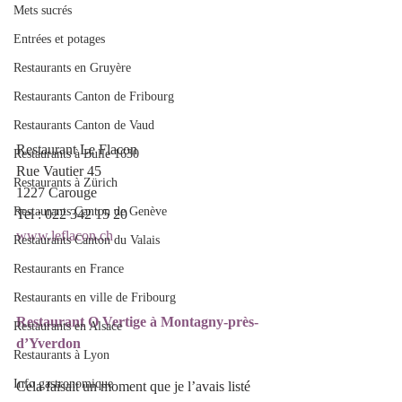
Mets sucrés
Entrées et potages
Restaurants en Gruyère
Restaurants Canton de Fribourg
Restaurants Canton de Vaud
Restaurant Le Flacon
Restaurants à Bulle 1630
Rue Vautier 45
Restaurants à Zürich
1227 Carouge
Restaurants Canton de Genève
Tel : 022 342 15 20
www.leflacon.ch
Restaurants Canton du Valais
Restaurants en France
Restaurants en ville de Fribourg
Restaurant O Vertige à Montagny-près-
Restaurants en Alsace
d’Yverdon
Restaurants à Lyon
Info gastronomique
Cela faisait un moment que je l’avais listé 