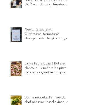
de Coeur du blog. Reprise
depuis quelques jours (le 2
juin), par Sandra Hayoz et
Sébastien Haas, elle cartonne
déjà.
News. Restaurants.
Ouvertures, fermetures,
changements de gérants, ça
bouge dans le canton et
notamment à Bulle (trois
établissements), La Berra
(deux) et Charmey (un).
La meilleure pizza à Bulle et
alentour. Il vincitore è : pizza
Pistacchiosa, qui se compose
de fior di latte, de mortadelle,
crème de pistache et
stracciatella, dal Centro
Italiano, Da Danielle.
Bonne nouvelle, l’arrivée du
chef pâtissier Josselin Jacquet