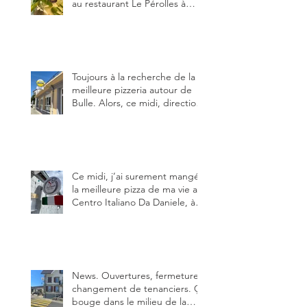
au restaurant Le Pérolles à
Fribourg. Info Gault & Millau
Channel.
Toujours à la recherche de la
meilleure pizzeria autour de
Bulle. Alors, ce midi, direction
le restaurant le Tivoli, une
adresse qui m’a été conseillée
sur FB et que je ne connaissais
pas.
Ce midi, j’ai surement mangé
la meilleure pizza de ma vie au
Centro Italiano Da Daniele, à
Bulle. Elle était absolument
parfaite.
News. Ouvertures, fermeture,
changement de tenanciers. Ça
bouge dans le milieu de la