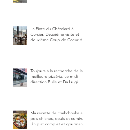
restauration dans le canton de
Fribourg. La prochaine
réouverture: l'Auberge des
Trois Sapin à Arconciel le 2
juin.
La Pinte du Châtelard à
Corsier. Deuxième visite et
deuxième Coup de Coeur du
blog, pour cette agréable
Pinte, son accueil rare, et sa
très bonne cuisine.
Toujours à la recherche de la
meilleure pizzéria, ce midi
direction Bulle et Da Luigi
Bella Napoli.
Ma recette de chakchouka aux
pois chiches, oeufs et cumin.
Un plat complet et gourmand,
qui peut être aussi bien