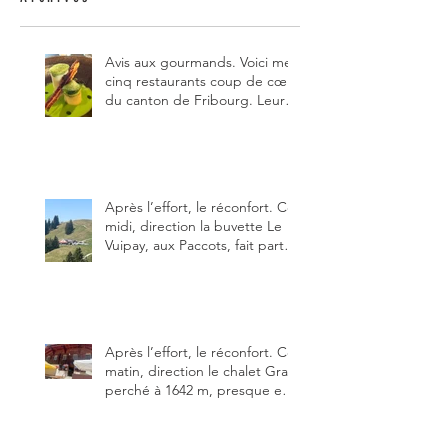
Avis aux gourmands. Voici mes
cinq restaurants coup de cœur
du canton de Fribourg. Leurs
particularités : un très bon
rapport qualité-prix-plaisir.
Alors, ne tardez pas à aller les
visiter !
Après l’effort, le réconfort. Ce
midi, direction la buvette Le
Vuipay, aux Paccots, fait partie
des trois meilleures buvettes
que j’ai visitées du canton de
Fribourg. Pour ne pas dire la
meilleure.
Après l’effort, le réconfort. Ce
matin, direction le chalet Grat
perché à 1642 m, presque en
dessous des Gastlosen. C’est
ma deuxième visite au Chalet
Grat et toujours avec autant