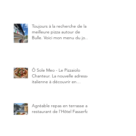
en manger au brunch, au
lunch ou au souper. Ma
recette en photos.
Toujours à la recherche de la
meilleure pizza autour de
Bulle. Voici mon menu du jour
au restaurant Trattoria 2.0, à La
Tour-de-Trême 1635.
Ô Sole Meo - Le Pizzaiolo
Chanteur. La nouvelle adresse
italienne à découvrir en
Gruyère, au Pâquier et profiter
des talents de chanteur du
pizzaiolo, et chanteur d'opéra
dans l'âme, en mangeant.
Agréable repas en terrasse au
restaurant de l'Hôtel Fasserfall
à Jaun 1656. Un établissement
qui vient de changer de
gérant et de chef, ce début
d'année.