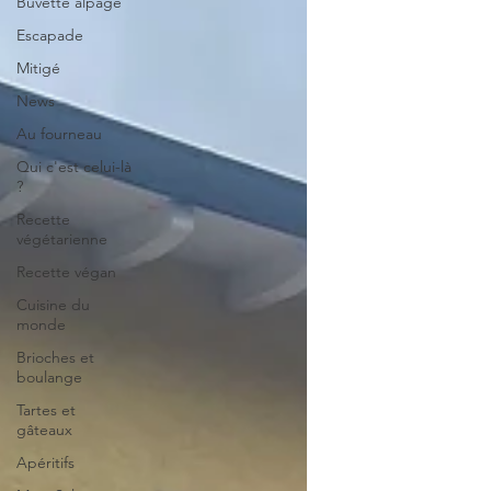
Buvette alpage
Escapade
Mitigé
News
Au fourneau
Qui c'est celui-là
?
Recette
végétarienne
Recette végan
Cuisine du
monde
Brioches et
boulange
Tartes et
gâteaux
Apéritifs