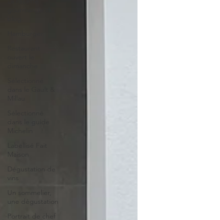
La recette
gourmande du
blog.
Hamburger
Restaurant
ouvert le
dimanche
Sélectionné
dans le Gault &
Millau
Sélectionné
dans le guide
Michelin
Labellisé Fait
Maison
Dégustation de
vins
Un sommelier,
une dégustation
Portrait de chef