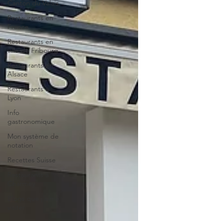
Canton du Valais
Restaurants en
France
Restaurants en
ville de Fribourg
Restaurants en
Alsace
Restaurants à
Lyon
Info
gastronomique
Mon système de
notation
Recettes Suisse
Restaurants à
Charmey
Blogs que j'aime
visiter