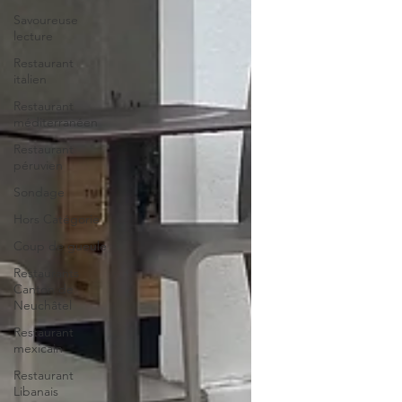
Savoureuse
lecture
Restaurant
italien
Restaurant
méditerranéen
Restaurant
péruvien
Sondage
Hors Catégorie
Coup de gueule
Restaurants
Canton de
Neuchâtel
Restaurant
mexicain
Restaurant
Libanais