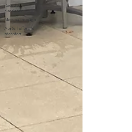
Recette
alsacienne
Mets au fromage
Après l’effort, le
réconfort.