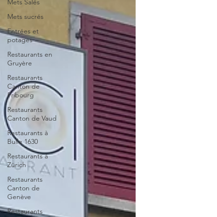
Mets Salés
Mets sucrés
Entrées et
potages
Restaurants en
Gruyère
Restaurants
Canton de
Fribourg
Restaurants
Canton de Vaud
Restaurants à
Bulle 1630
Restaurants à
Zürich
Restaurants
Canton de
Genève
Restaurants