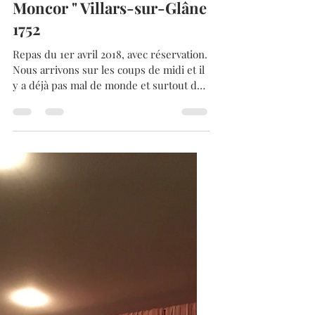
Eric M.
4 mai 2018
2 min de lecture
Café Restaurant " De
Moncor " Villars-sur-Glâne
1752
Repas du 1er avril 2018, avec réservation.
Nous arrivons sur les coups de midi et il
y a déjà pas mal de monde et surtout des
habitués,...