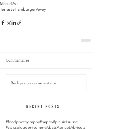
Mots-clés :
Terrasse
Hamburger
Vevey
Commentaires
Rédigez un commentaire...
RECENT POSTS
#foodphotography
#happy
#plaisir
#suisse
#swissblogger
#yummy
Abats
Abricot
Abricots