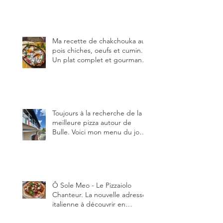
Ma recette de chakchouka aux
pois chiches, oeufs et cumin.
Un plat complet et gourmand,
qui peut être aussi bien
en manger au brunch, au
lunch ou au souper. Ma
recette en photos.
Toujours à la recherche de la
meilleure pizza autour de
Bulle. Voici mon menu du jour
au restaurant Trattoria 2.0, à La
Tour-de-Trême 1635.
Ô Sole Meo - Le Pizzaiolo
Chanteur. La nouvelle adresse
italienne à découvrir en
Gruyère, au Pâquier et profiter