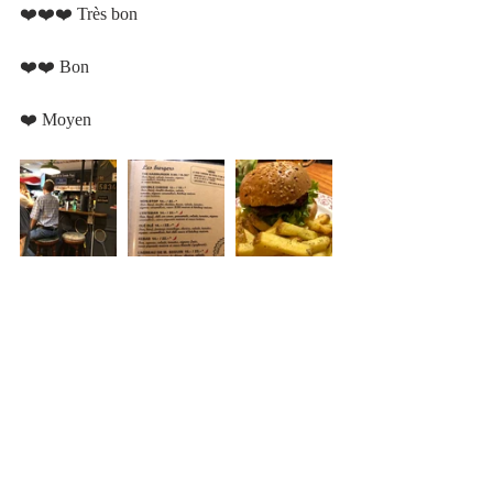
❤️❤️❤️ Très bon 				 	
❤️❤️ Bon 						
❤️ Moyen   					 	