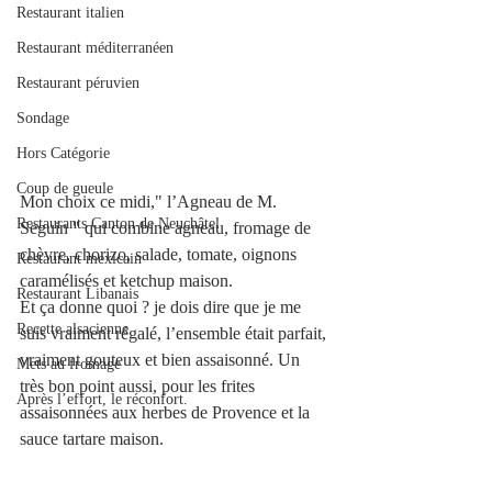
Restaurant italien
Restaurant méditerranéen
Restaurant péruvien
Sondage
Hors Catégorie
Coup de gueule
Mon choix ce midi," l’Agneau de M. 
Restaurants Canton de Neuchâtel
Seguin " qui combine agneau, fromage de 
chèvre, chorizo, salade, tomate, oignons 
Restaurant mexicain
caramélisés et ketchup maison.  
Restaurant Libanais
Et ça donne quoi ? je dois dire que je me 
Recette alsacienne
suis vraiment régalé, l’ensemble était parfait, 
vraiment gouteux et bien assaisonné. Un 
Mets au fromage
très bon point aussi, pour les frites 
Après l’effort, le réconfort.
assaisonnées aux herbes de Provence et la 
sauce tartare maison. 