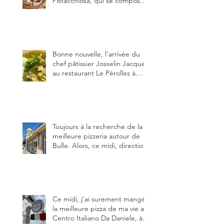
Pistacchiosa, qui se compose
de fior di latte, de mortadelle,
crème de pistache et
stracciatella, dal Centro
Italiano, Da Danielle.
Bonne nouvelle, l’arrivée du
chef pâtissier Josselin Jacquet
au restaurant Le Pérolles à
Fribourg. Info Gault & Millau
Channel.
Toujours à la recherche de la
meilleure pizzeria autour de
Bulle. Alors, ce midi, direction
le restaurant le Tivoli, une
adresse qui m’a été conseillée
sur FB et que je ne connaissais
pas.
Ce midi, j’ai surement mangé
la meilleure pizza de ma vie au
Centro Italiano Da Daniele, à