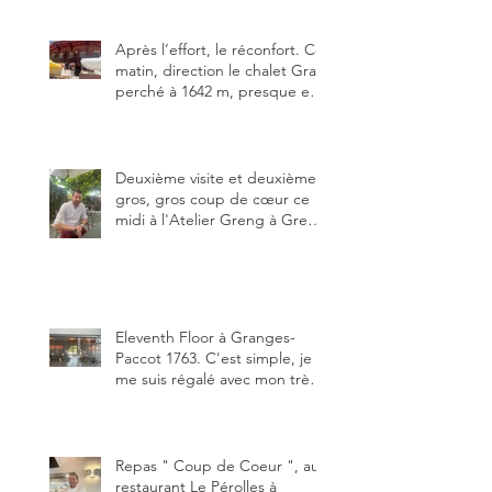
meilleure.
Après l’effort, le réconfort. Ce
matin, direction le chalet Grat
perché à 1642 m, presque en
dessous des Gastlosen. C’est
ma deuxième visite au Chalet
Grat et toujours avec autant
de plaisir.
Deuxième visite et deuxième
gros, gros coup de cœur ce
midi à l'Atelier Greng à Greng
3280, un établissement repris
depuis début avril 2025 par un
jeune couple, Valérie Bieri et
Michel Hojac.
Eleventh Floor à Granges-
Paccot 1763. C'est simple, je
me suis régalé avec mon très
bon smash burger
"Oklahoma" en forma triples.
Un burger que j'ai noté 8,5 sur
10.
Repas " Coup de Coeur ", au
restaurant Le Pérolles à