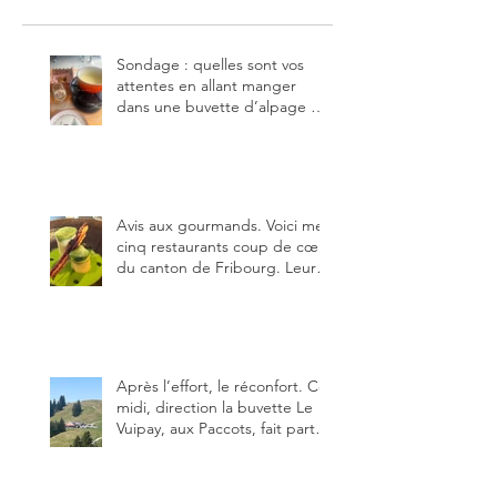
Sondage : quelles sont vos
attentes en allant manger
dans une buvette d’alpage et,
pour vous, quelle est la
meilleure du canton de
Fribourg ?
Avis aux gourmands. Voici mes
cinq restaurants coup de cœur
du canton de Fribourg. Leurs
particularités : un très bon
rapport qualité-prix-plaisir.
Alors, ne tardez pas à aller les
visiter !
Après l’effort, le réconfort. Ce
midi, direction la buvette Le
Vuipay, aux Paccots, fait partie
des trois meilleures buvettes
que j’ai visitées du canton de
Fribourg. Pour ne pas dire la