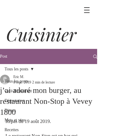
Cuisinier
Post
Tous les posts
Eric M.
Tous les posts
8 sept. 2019
2 min de lecture
j’ai adoré mon burger, au
Café-Restaurant
restaurant Non-Stop à Vevey
Dégustation
1800
Divers
Mets et vins
Repas du 19 août 2019.
Recettes
Le restaurant Non-Stop est un bar qui 