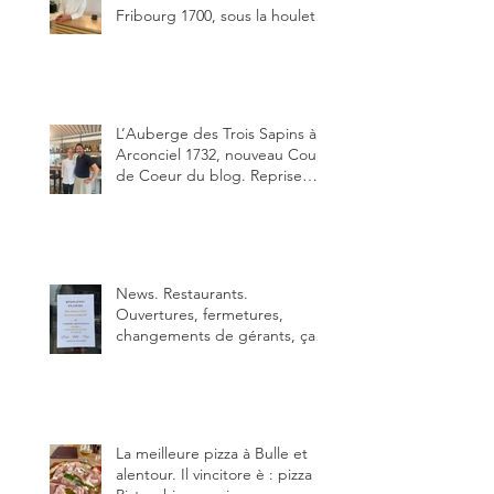
Fribourg 1700, sous la houlette
depuis début février de Julien
Ayer et Victor Moriez le
nouveau chef des lieux.
L’Auberge des Trois Sapins à
Arconciel 1732, nouveau Coup
de Coeur du blog. Reprise
depuis quelques jours (le 2
juin), par Sandra Hayoz et
Sébastien Haas, elle cartonne
déjà.
News. Restaurants.
Ouvertures, fermetures,
changements de gérants, ça
bouge dans le canton et
notamment à Bulle (trois
établissements), La Berra
(deux) et Charmey (un).
La meilleure pizza à Bulle et
alentour. Il vincitore è : pizza