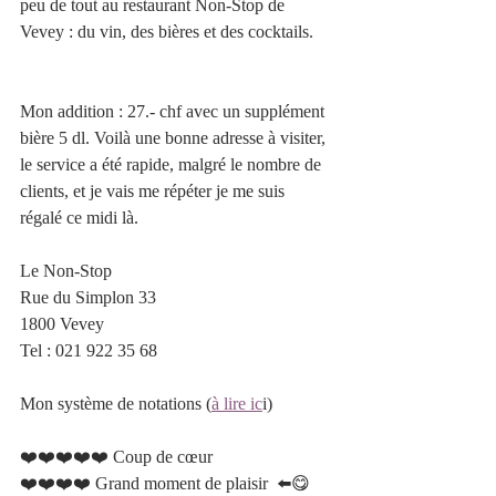
peu de tout au restaurant Non-Stop de 
Vevey : du vin, des bières et des cocktails.
Mon addition : 27.- chf avec un supplément 
bière 5 dl. Voilà une bonne adresse à visiter, 
le service a été rapide, malgré le nombre de 
clients, et je vais me répéter je me suis 
régalé ce midi là. 
Le Non-Stop
Rue du Simplon 33
1800 Vevey 
Tel : 021 922 35 68 
Mon système de notations (
à lire ic
i)
❤️❤️❤️❤️❤️ Coup de cœur 		 	
❤️❤️❤️❤️ Grand moment de plaisir  ⬅️😋