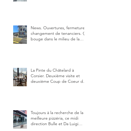
Bulle. Elle était absolument
parfaite.
News. Ouvertures, fermeture,
changement de tenanciers. Ça
bouge dans le milieu de la
restauration dans le canton de
Fribourg. La prochaine
réouverture: l'Auberge des
Trois Sapin à Arconciel le 2
juin.
La Pinte du Châtelard à
Corsier. Deuxième visite et
deuxième Coup de Coeur du
blog, pour cette agréable
Pinte, son accueil rare, et sa
très bonne cuisine.
Toujours à la recherche de la
meilleure pizzéria, ce midi
direction Bulle et Da Luigi
Bella Napoli.