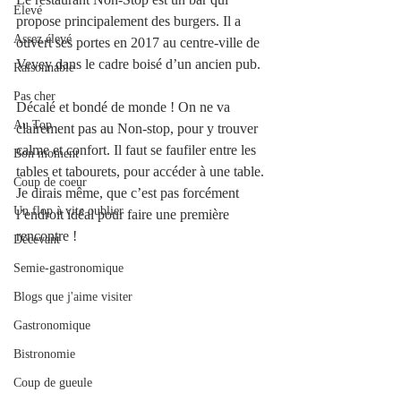
Elevé
propose principalement des burgers. Il a 
Assez élevé
ouvert ses portes en 2017 au centre-ville de 
Vevey dans le cadre boisé d’un ancien pub. 
Raisonnable
Pas cher
Décalé et bondé de monde ! On ne va 
Au Top
clairement pas au Non-stop, pour y trouver 
calme et confort. Il faut se faufiler entre les 
Bon moment
tables et tabourets, pour accéder à une table. 
Coup de coeur
Je dirais même, que c’est pas forcément 
Un flop à vite oublier
l’endroit idéal pour faire une première 
rencontre ! 
Décevant
Semie-gastronomique
Blogs que j'aime visiter
Gastronomique
Bistronomie
Coup de gueule