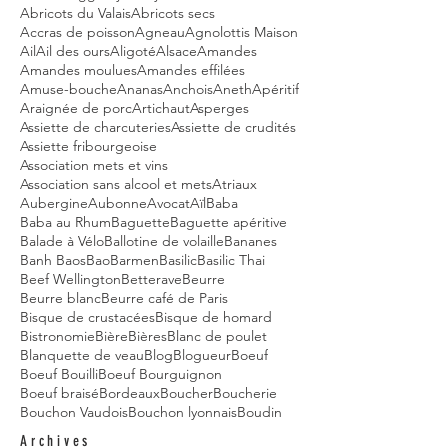
Abricots du Valais
Abricots secs
Accras de poisson
Agneau
Agnolottis Maison
Ail
Ail des ours
Aligoté
Alsace
Amandes
Amandes moulues
Amandes effilées
Amuse-bouche
Ananas
Anchois
Aneth
Apéritif
Araignée de porc
Artichaut
Asperges
Assiette de charcuteries
Assiette de crudités
Assiette fribourgeoise
Association mets et vins
Association sans alcool et mets
Atriaux
Aubergine
Aubonne
Avocat
Aïl
Baba
Baba au Rhum
Baguette
Baguette apéritive
Balade à Vélo
Ballotine de volaille
Bananes
Banh Baos
Bao
Barmen
Basilic
Basilic Thai
Beef Wellington
Betterave
Beurre
Beurre blanc
Beurre café de Paris
Bisque de crustacées
Bisque de homard
Bistronomie
Bière
Bières
Blanc de poulet
Blanquette de veau
Blog
Blogueur
Boeuf
Boeuf Bouilli
Boeuf Bourguignon
Boeuf braisé
Bordeaux
Boucher
Boucherie
Bouchon Vaudois
Bouchon lyonnais
Boudin
Archives