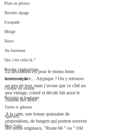
Plats en photos
Buvette alpage
Escapade
Mitigé
News
Au fourneau
Qui c'est celui-là ?
Recette végétarienne
La décoration est pour le moins hmm 
comment dire… Atypique ? On y retrouve 
Recette végan
un peu de tout, mais j’avoue que ce côté un 
Cuisine du monde
peu vintage, coloré et décalé fait aussi le 
Brioches et boulange
charme des lieux .
Tartes et gâteaux
A la carte, une bonne quinzaine de 
Apéritifs
propositions, de burgers qui portent souvent 
Mets Salés
des noms originaux, "Route 66 " ou " Olé 