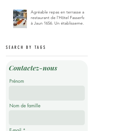
des talents de chanteur du
pizzaiolo, et chanteur d'opéra
dans l'âme, en mangeant.
Agréable repas en terrasse au
restaurant de l'Hôtel Fasserfall
à Jaun 1656. Un établissement
qui vient de changer de
gérant et de chef, ce début
d'année.
SEARCH BY TAGS
Contactez-nous
Prénom
Nom de famille
E-mail