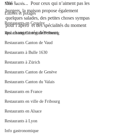
Olé "……..  Pour ceux qui n’aiment pas les 
Mets sucrés
burgers, la maison propose également 
Entrées et potages
quelques salades, des petites choses sympas 
Restaurants en Gruyère
pour l’apéro  et des spécialités du moment 
qui changent régulièrement. 
Restaurants Canton de Fribourg
Restaurants Canton de Vaud
Restaurants à Bulle 1630
Restaurants à Zürich
Restaurants Canton de Genève
Restaurants Canton du Valais
Restaurants en France
Restaurants en ville de Fribourg
Restaurants en Alsace
Restaurants à Lyon
Info gastronomique