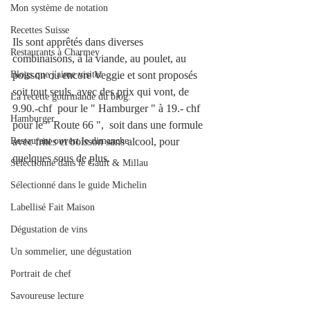
Mon système de notation
Recettes Suisse
Ils sont apprêtés dans diverses 
Restaurants à Charmey
combinaisons, à la viande, au poulet, au 
Blogs que j'aime visiter
poisson ou encore Veggie et sont proposés 
soit tout seuls, avec des prix qui vont, de 
La recette gourmande du blog.
9.90.-chf  pour le " Hamburger " à 19.- chf 
Hamburger
pour le " Route 66 ",  soit dans une formule 
Restaurant ouvert le dimanche
avec frites et boisson sans alcool, pour 
quelques sous de plus.
Sélectionné dans le Gault & Millau
Sélectionné dans le guide Michelin
Labellisé Fait Maison
Dégustation de vins
Un sommelier, une dégustation
Portrait de chef
Savoureuse lecture