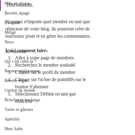
Plats en photos
florissante.
Buvette alpage
Nommez n'importe quel membre en tant que 
Escapade
rédacteur de votre blog. Ils pourront créer de 
Mitigé
nouveaux posts et en gérer les commentaires.
News
Voici comment faire:
Au fourneau
Allez à votre page de membres
Qui c'est celui-là ?
Recherchez le membre souhaité
Recette végétarienne
Cliquez sur le profil du membre 
Cliquez sur l'icône de pointillés sur le 
Recette végan
bouton S'abonner
Cuisine du monde
Sélectionnez Définir en tant que 
Brioches et boulange
rédacteur
Tartes et gâteaux
Apéritifs
Mets Salés