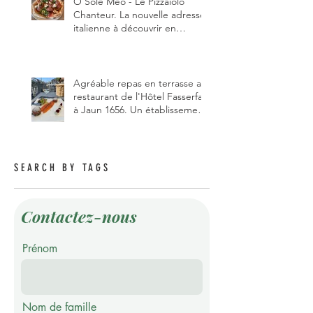
Ô Sole Meo - Le Pizzaiolo
Chanteur. La nouvelle adresse
italienne à découvrir en
Gruyère, au Pâquier et profiter
des talents de chanteur du
pizzaiolo, et chanteur d'opéra
dans l'âme, en mangeant.
Agréable repas en terrasse au
restaurant de l'Hôtel Fasserfall
à Jaun 1656. Un établissement
qui vient de changer de
gérant et de chef, ce début
d'année.
SEARCH BY TAGS
Contactez-nous
Prénom
Nom de famille