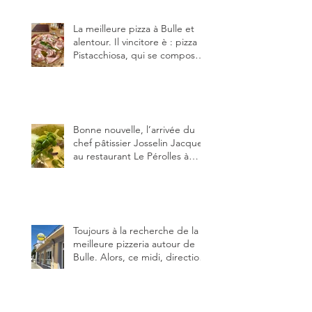
(deux) et Charmey (un).
La meilleure pizza à Bulle et
alentour. Il vincitore è : pizza
Pistacchiosa, qui se compose
de fior di latte, de mortadelle,
crème de pistache et
stracciatella, dal Centro
Italiano, Da Danielle.
Bonne nouvelle, l’arrivée du
chef pâtissier Josselin Jacquet
au restaurant Le Pérolles à
Fribourg. Info Gault & Millau
Channel.
Toujours à la recherche de la
meilleure pizzeria autour de
Bulle. Alors, ce midi, direction
le restaurant le Tivoli, une
adresse qui m’a été conseillée
sur FB et que je ne connaissais
pas.