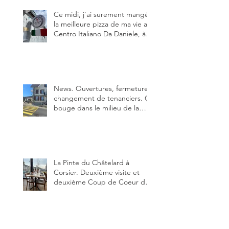
Ce midi, j’ai surement mangé
la meilleure pizza de ma vie au
Centro Italiano Da Daniele, à
Bulle. Elle était absolument
parfaite.
News. Ouvertures, fermeture,
changement de tenanciers. Ça
bouge dans le milieu de la
restauration dans le canton de
Fribourg. La prochaine
réouverture: l'Auberge des
Trois Sapin à Arconciel le 2
juin.
La Pinte du Châtelard à
Corsier. Deuxième visite et
deuxième Coup de Coeur du
blog, pour cette agréable
Pinte, son accueil rare, et sa
très bonne cuisine.