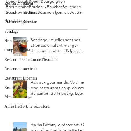
Boeuf Bouilli
Boeuf Bourguignon
Restaurant italien
Boeuf braisé
Bordeaux
Boucher
Boucherie
Bouchon Vaudois
Bouchon lyonnais
Boudin
Restaurant méditerranéen
Archives
Restaurant péruvien
Sondage
Sondage : quelles sont vos
Hors Catégorie
attentes en allant manger
Coup de gueule
dans une buvette d’alpage et,
pour vous, quelle est la
Restaurants Canton de Neuchâtel
meilleure du canton de
Fribourg ?
Restaurant mexicain
Restaurant Libanais
Avis aux gourmands. Voici mes
cinq restaurants coup de cœur
Recette alsacienne
du canton de Fribourg. Leurs
Mets au fromage
particularités : un très bon
rapport qualité-prix-plaisir.
Après l’effort, le réconfort.
Alors, ne tardez pas à aller les
visiter !
Après l’effort, le réconfort. Ce
midi, direction la buvette Le