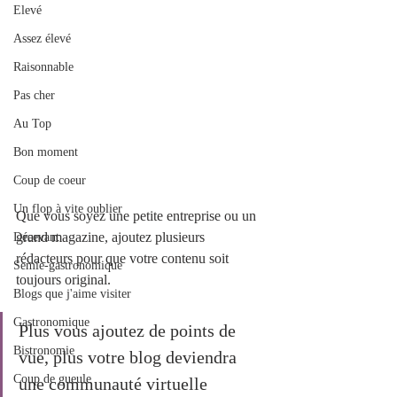
Elevé
Assez élevé
Raisonnable
Pas cher
Au Top
Bon moment
Coup de coeur
Un flop à vite oublier
Que vous soyez une petite entreprise ou un 
grand magazine, ajoutez plusieurs 
Décevant
rédacteurs pour que votre contenu soit 
Semie-gastronomique
toujours original.
Blogs que j'aime visiter
Gastronomique
Plus vous ajoutez de points de 
Bistronomie
vue, plus votre blog deviendra 
Coup de gueule
une communauté virtuelle 