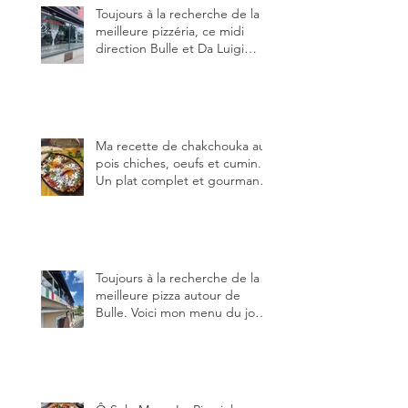
Toujours à la recherche de la
meilleure pizzéria, ce midi
direction Bulle et Da Luigi
Bella Napoli.
Ma recette de chakchouka aux
pois chiches, oeufs et cumin.
Un plat complet et gourmand,
qui peut être aussi bien
en manger au brunch, au
lunch ou au souper. Ma
recette en photos.
Toujours à la recherche de la
meilleure pizza autour de
Bulle. Voici mon menu du jour
au restaurant Trattoria 2.0, à La
Tour-de-Trême 1635.