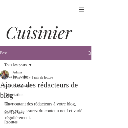
Cuisinier
Post
Tous les posts
Admin
Tous les posts
18 nov. 2017
1 min de lecture
Ajoutez des rédacteurs de
Café-Restaurant
blog
Dégustation
En ajoutant des rédacteurs à votre blog, 
Divers
vous vous assurez du contenu neuf et varié 
Mets et vins
régulièrement.
Recettes