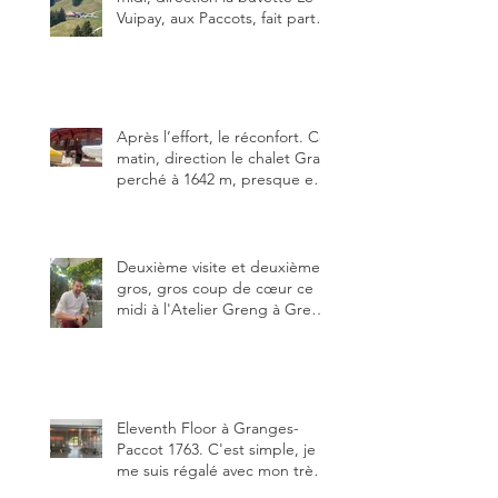
Vuipay, aux Paccots, fait partie
des trois meilleures buvettes
que j’ai visitées du canton de
Fribourg. Pour ne pas dire la
meilleure.
Après l’effort, le réconfort. Ce
matin, direction le chalet Grat
perché à 1642 m, presque en
dessous des Gastlosen. C’est
ma deuxième visite au Chalet
Grat et toujours avec autant
de plaisir.
Deuxième visite et deuxième
gros, gros coup de cœur ce
midi à l'Atelier Greng à Greng
3280, un établissement repris
depuis début avril 2025 par un
jeune couple, Valérie Bieri et
Michel Hojac.
Eleventh Floor à Granges-
Paccot 1763. C'est simple, je
me suis régalé avec mon très
bon smash burger