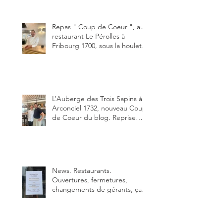
"Oklahoma" en forma triples.
Un burger que j'ai noté 8,5 sur
10.
Repas " Coup de Coeur ", au
restaurant Le Pérolles à
Fribourg 1700, sous la houlette
depuis début février de Julien
Ayer et Victor Moriez le
nouveau chef des lieux.
L’Auberge des Trois Sapins à
Arconciel 1732, nouveau Coup
de Coeur du blog. Reprise
depuis quelques jours (le 2
juin), par Sandra Hayoz et
Sébastien Haas, elle cartonne
déjà.
News. Restaurants.
Ouvertures, fermetures,
changements de gérants, ça
bouge dans le canton et
notamment à Bulle (trois
établissements), La Berra